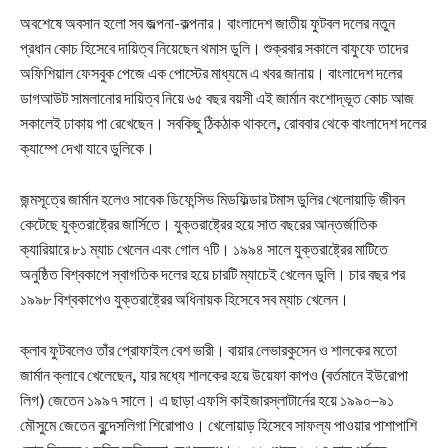
অবশেষে অবসান হলো সব জল্পনা-কল্পনার। বাংলাদেশ জাতীয় ফুটবল দলের নতুন
প্রধান কোচ হিসেবে দায়িত্ব নিয়েছেন থমাস ডুলি। শুক্রবার সকালে বাফুফে তাদের
অফিশিয়াল ফেসবুক পেজে এক পোস্টের মাধ্যমে এ খবর জানায়। ‎বাংলাদেশ দলের
ডাগআউট সামলানোর দায়িত্ব নিয়ে ৬৫ বছর বয়সী এই জার্মান বংশোদ্ভূত কোচ আজ
সকালেই ঢাকায় পা রেখেছেন। সবকিছু ঠিকঠাক থাকলে, রোববার থেকে বাংলাদেশ দলের
ক্যাম্পে দেখা যাবে ডুলিকে।
‎জন্মসূত্রে জার্মান হলেও সাবেক ডিফেন্সিভ মিডফিল্ডার টমাস ডুলির খেলোয়াড়ি জীবন
কেটেছে যুক্তরাষ্ট্রের জার্সিতে। যুক্তরাষ্ট্রের হয়ে সাত বছরের আন্তর্জাতিক
ক্যারিয়ারে ৮১ ম্যাচ খেলেন এবং গোল ৭টি। ‎‎১৯৯৪ সালে যুক্তরাষ্ট্রের মাটিতে
অনুষ্ঠিত বিশ্বকাপে স্বাগতিক দলের হয়ে চারটি ম্যাচেই খেলেন ডুলি। চার বছর পর
১৯৯৮ বিশ্বকাপেও যুক্তরাষ্ট্রের অধিনায়ক হিসেবে সব ম্যাচ খেলেন।
ক্লাব ফুটবলেও তাঁর প্রোফাইল বেশ ভারী। বায়ার লেভারকুসেন ও শালকের মতো
জার্মান ক্লাবে খেলেছেন, যার মধ্যে শালকের হয়ে উয়েফা কাপও (বর্তমানে ইউরোপা
লিগ) জেতেন ১৯৯৭ সালে। এ ছাড়া এফসি কাইজারস্লাটার্নের হয়ে ১৯৯০–৯১
মৌসুমে জেতেন বুন্দেসলিগা শিরোপাও। খেলোয়াড় হিসেবে সাফল্য পাওয়ার পাশাপাশি