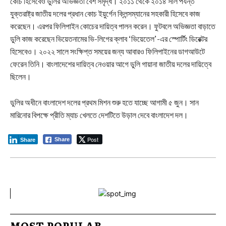
কোচ হিসেবেও ডুলির অভিজ্ঞতা বেশ সমৃদ্ধ। ২০১১ থেকে ২০১৪ সাল পর্যন্ত
যুক্তরাষ্ট্র জাতীয় দলের প্রধান কোচ ইয়ুর্গেন ক্লিন্সম্যানের সহকারী হিসেবে কাজ
করেছেন। এরপর ফিলিপাইন কোচের দায়িত্ব পালন করেন। ‎ফুটবলে অভিজ্ঞতা বাড়াতে
ডুলি কাজ করেছেন ভিয়েতনামের ভি-লিগের ক্লাব ‘ভিয়েতেল’-এর স্পোর্টিং ডিরেক্টর
হিসেবেও। ২০২২ সালে সংক্ষিপ্ত সময়ের জন্য আবারও ফিলিপাইনের ডাগআউটে
ফেরেন তিনি। বাংলাদেশের দায়িত্ব নেওয়ার আগে ডুলি গায়ানা জাতীয় দলের দায়িত্বে
ছিলেন।
‎ডুলির অধীনে বাংলাদেশ দলের প্রথম মিশন শুরু হতে যাচ্ছে আগামী ৫ জুন। সান
মারিনোর বিপক্ষে প্রীতি ম্যাচ খেলতে দেশটিতে উড়াল দেবে বাংলাদেশ দল।
Post
Share
Share
MOST POPULAR