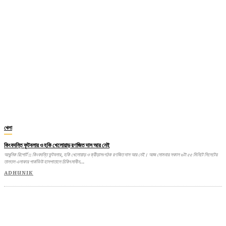
খেলা
কিংবদন্তি ফুটবলার ও হকি খেলোয়াড় রণজিত দাস আর নেই
আধুনিক রিপোর্ট :: কিংবদন্তি ফুটবলার, হকি খেলোয়াড় ও ক্রীড়াসংগঠক রণজিত দাস আর নেই। আজ সোমবার সকাল ৬টা ৫৫ মিনিটে সিলেটের
তালতল এলাকার পার্কভিউ হাসপাতালে চিকিৎসাধীন...
ADHUNIK