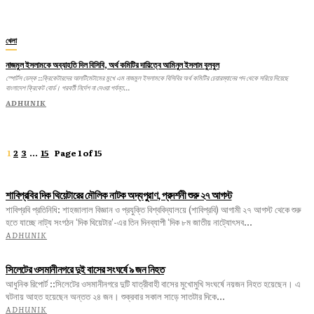
খেলা
নাজমুল ইসলামকে অব্যাহতি দিল বিসিবি, অর্থ কমিটির দায়িত্বে আমিনুল ইসলাম বুলবুল
স্পোর্টস ডেস্ক ::ক্রিকেটারদের আলটিমেটামের মুখে এম নাজমুল ইসলামকে বিসিবির অর্থ কমিটির চেয়ারম্যানের পদ থেকে সরিয়ে দিয়েছে
বাংলাদেশ ক্রিকেট বোর্ড। পরবর্তী নির্দেশ না দেওয়া পর্যন্ত...
ADHUNIK
1
2
3
...
15
Page 1 of 15
শাবিপ্রবির দিক থিয়েটারের মৌলিক নাটক অদ্যপুরাণ, প্রদর্শনী শুরু ২৭ আগস্ট
শাবিপ্রবি প্রতিনিধি: শাহজালাল বিজ্ঞান ও প্রযুক্তি বিশ্ববিদ্যালয়ে (শাবিপ্রবি) আগামী ২৭ আগস্ট থেকে শুরু
হতে যাচ্ছে নাট্য সংগঠন ‘দিক থিয়েটার’-এর তিন দিনব্যাপী ‘দিক ৮ম জাতীয় নাট্যোৎসব...
ADHUNIK
সিলেটের ওসমানীনগরে দুই বাসের সংঘর্ষে ৯ জন নিহত
আধুনিক রিপোর্ট ::সিলেটের ওসমানীনগরে দুটি যাত্রীবাহী বাসের মুখোমুখি সংঘর্ষে নয়জন নিহত হয়েছেন। এ
ঘটনায় আহত হয়েছেন অন্তত ২৪ জন। শুক্রবার সকাল সাড়ে সাতটার দিকে...
ADHUNIK