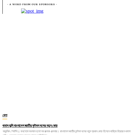
- A WORD FROM OUR SPONSORS -
খেলা
থমাস ডুলি বাংলাদেশ জাতীয় ফুটবল দলের নতুন কোচ
আধুনিক স্পোর্টস :: অবশেষে অবসান হলো সব জল্পনা-কল্পনার। বাংলাদেশ জাতীয় ফুটবল দলের নতুন প্রধান কোচ হিসেবে দায়িত্ব নিয়েছেন থমাস