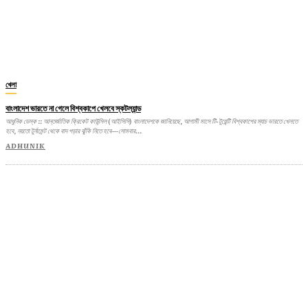
খেলা
বাংলাদেশ ভারতে না গেলে বিশ্বকাপে খেলবে স্কটল্যান্ড
আধুনিক ডেস্ক :: আন্তর্জাতিক ক্রিকেট কাউন্সিল (আইসিসি) বাংলাদেশকে জানিয়েছে, আগামী মাসে টি-টুয়েন্টি বিশ্বকাপের ম্যাচ ভারতে খেলতে
হবে, নয়তো টুর্নামেন্ট থেকে বাদ পড়ার ঝুঁকি নিতে হবে—সোমবার...
ADHUNIK