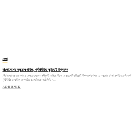
খেলা
বাংলাদেশের অনুরোধ খারিজ, পূর্বনির্ধারিত সূচিতেই বিশ্বকাপ
নিরাপত্তা শঙ্কায় ভারতে খেলতে যেতে অস্বীকৃতি জানিয়ে বিকল্প ভেন্যুতে টি-টোয়েন্টি বিশ্বকাপ খেলার যে অনুরোধ বাংলাদেশ ক্রিকেট বোর্ড
(বিসিবি) করেছিল, তা খারিজ করে দিয়েছে আইসিসি।...
ADHUNIK