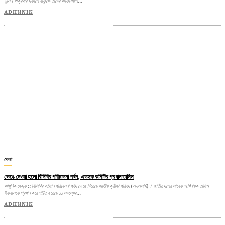
ডুলি। শুক্রবার সকালে বাফুফে তাদের অফিশিয়াল...
ADHUNIK
খেলা
ভেঙে দেওয়া হলো বিসিবির পরিচালনা পর্ষদ, এডহক কমিটির প্রধান তামিম
আধুনিক ডেস্ক :: বিসিবির বর্তমান পরিচালনা পর্ষদ ভেঙে দিয়েছে জাতীয় ক্রীড়া পরিষদ (এনএসসি)। জাতীয় দলের সাবেক অধিনায়ক তামিম
ইকবালকে প্রধান করে গঠিত হয়েছে ১১ সদস্যের...
ADHUNIK