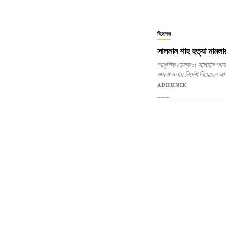
বিনোদন
সালমান শাহ হত্যা মামলার
আধুনিক ডেস্ক :: সালমান শাহের মৃত্যুকে দীর্ঘদিন ধরে আত্মহত্যা বললেও গত সোমবার ২৯ বছর পরে হত্যা
মামলা করার নির্দেশ দিয়েছেন
ADHUNIK