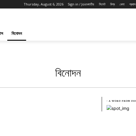
Thursday, August 6, 2026
Sign in / Join
জাতীয়
সিলেট
বিশ্ব
খেলা
প্রবাস
পাস
বিনোদন
বিনোদন
- A WORD FROM OU