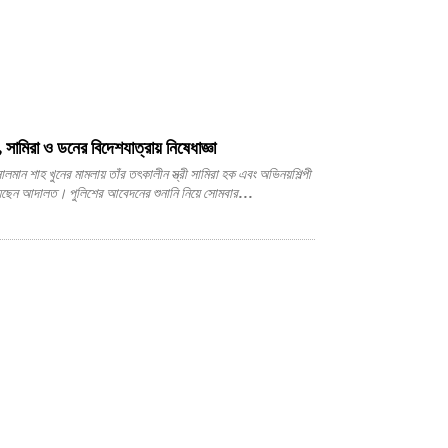
 সামিরা ও ডনের বিদেশযাত্রায় নিষেধাজ্ঞা
িয়েছেন আদালত। পুলিশের আবেদনের শুনানি নিয়ে সোমবার...