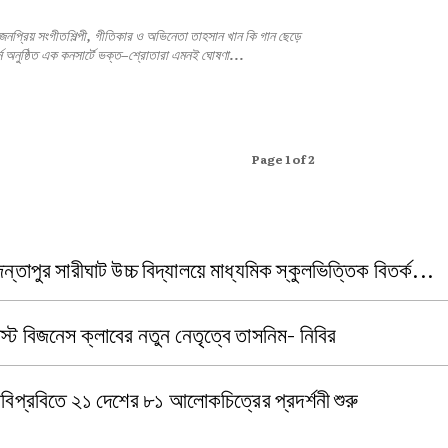
মেলবোর্নে অনুষ্ঠিত এক কনসার্টে ভক্ত–শ্রোতারা এমনই ঘোষণা...
Page 1 of 2
ৈন্তাপুর সারীঘাট উচ্চ বিদ্যালয়ে মাধ্যমিক স্কুলভিত্তিক বিতর্ক...
াস্ট বিজনেস ক্লাবের নতুন নেতৃত্বে তাসনিম- নিবির
াবিপ্রবিতে ২১ দেশের ৮১ আলোকচিত্রের প্রদর্শনী শুরু