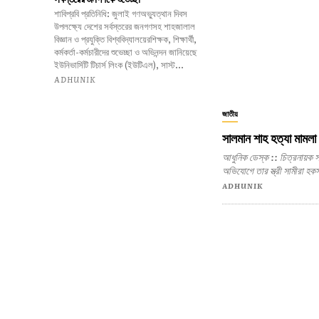
শাবিপ্রবি প্রতিনিধি: জুলাই গণঅভ্যুত্থান দিবস
উপলক্ষ্যে দেশের সর্বস্তরের জনগণসহ শাহজালাল
বিজ্ঞান ও প্রযুক্তি বিশ্ববিদ্যালয়েরশিক্ষক, শিক্ষার্থী,
কর্মকর্তা-কর্মচারীদের শুভেচ্ছা ও অভিনন্দন জানিয়েছে
ইউনিভার্সিটি টিচার্স লিংক (ইউটিএল), সাস্ট...
ADHUNIK
জাতীয়
সালমান শাহ হত্যা মামলা
আধুনিক ডেস্ক :: চিত্রনায়ক সালমান শাহকে (চৌধুরী মোহাম্মদ শাহরিয়ার ইমন) পূর্বপরিকল্পিতভাবে হত্যার
অভিযোগে তার স্ত্রী সামীরা হক
ADHUNIK