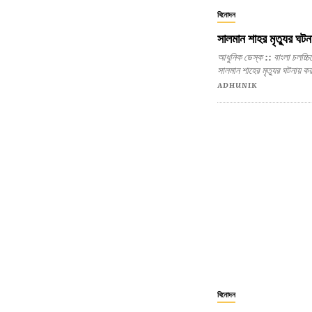
বিনোদন
সালমান শাহর মৃত্যুর ঘটনা
আধুনিক ডেস্ক :: বাংলা চলচ্চিত্রের অন্যতম জনপ্রিয় নায়ক চৌধুরী মোহাম্মদ শাহরিয়ার ইমন ওরফে
সালমান শাহের মৃত্যুর ঘটনায় কর
ADHUNIK
বিনোদন