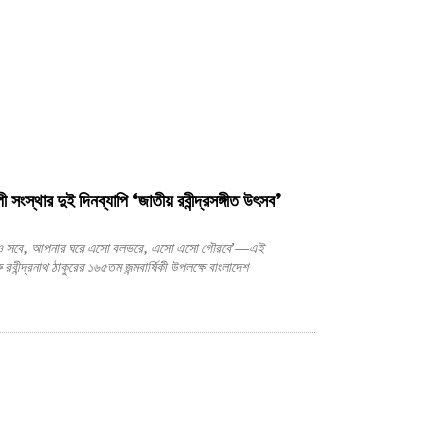
ল্পী সংস্থার দুই দিনব্যাপি ‘জাতীয় রবীন্দ্রসঙ্গীত উৎসব’
গাও সবে, আপনার ঘরে এসো বলভরে, এসো এসো গৌরবে’—এই
রবীন্দ্রনাথ ঠাকুরের ১৬৫তম জন্মবার্ষিকী উপলক্ষে বাংলাদেশ