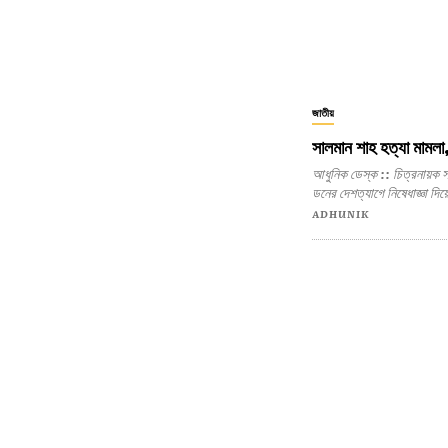
জাতীয়
সালমান শাহ হত্যা মামলা,
আধুনিক ডেস্ক :: চিত্রনায়ক সালমান শাহ খুনের মামলায় তাঁর তৎকালীন স্ত্রী সামিরা হক এবং অভিনয়শিল্পী
ডনের দেশত্যাগে নিষেধাজ্ঞা দ
ADHUNIK