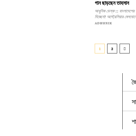
গান ছাড়ছেন তাহসান
আধুনিক ডেস্ক :: বাংলাদেশের জনপ্রিয় সংগীতশিল্পী, গীতিকার ও অভিনেতা তাহসান খান কি গান ছেড়ে
দিচ্ছেন? অস্ট্রেলিয়ার 
ADHUNIK
1
2
জ
স
শ