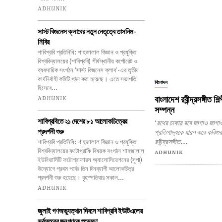
ADHUNIK
সাস্ট বিজনেস ক্লাবের নতুন নেতৃত্বে তাসনিম-
নিবির
শাবিপ্রবি প্রতিনিধি: শাহজালাল বিজ্ঞান ও প্রযুক্তি
বিশ্ববিদ্যালয়ের (শাবিপ্রবি) শীর্ষস্থানীয় কর্পোরেট ও
ব্যবসায়িক সংগঠন ‘সাস্ট বিজনেস ক্লাব’-এর তৃতীয়
কার্যনির্বাহী কমিটি গঠন করা হয়েছে। এতে সভাপতি
বিনোদন
হিসেবে...
বাংলাদেশ রবীন্দ্রসঙ্গীত শি
ADHUNIK
সম্পন্ন
শাবিপ্রবিতে ২১ দেশের ৮১ আলোকচিত্রের
‘রথের চাকার রবে জাগাও জা
প্রদর্শনী শুরু
প্রতিপাদ্যকে ধারণ করে কবিগুরু 
রবীন্দ্রসঙ্গীত...
শাবিপ্রবি প্রতিনিধি: শাহজালাল বিজ্ঞান ও প্রযুক্তি
বিশ্ববিদ্যালয়ের ফটোগ্রাফি বিষয়ক সংগঠন শাহজালাল
ADHUNIK
ইউনিভার্সিটি ফটোগ্রাফারস অ্যাসোসিয়েশনের (সুপা)
উদ্যোগে প্রথম পর্বের তিন দিনব্যাপী আলোকচিত্র
প্রদর্শনী শুরু হয়েছে। বৃহস্পতিবার সকাল...
ADHUNIK
জুলাই গণঅভ্যুত্থান দিবসে শাবিপ্রবি ইউটিএলের
সর্বস্তরের জনগণকে শুভেচ্ছা