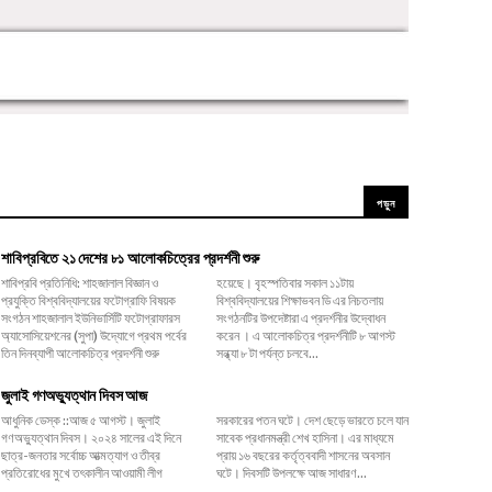
পড়ুন
শাবিপ্রবিতে ২১ দেশের ৮১ আলোকচিত্রের প্রদর্শনী শুরু
শাবিপ্রবি প্রতিনিধি: শাহজালাল বিজ্ঞান ও
হয়েছে। বৃহস্পতিবার সকাল ১১টায়
প্রযুক্তি বিশ্ববিদ্যালয়ের ফটোগ্রাফি বিষয়ক
বিশ্ববিদ্যালয়ের শিক্ষাভবন ডি এর নিচতলায়
সংগঠন শাহজালাল ইউনিভার্সিটি ফটোগ্রাফারস
সংগঠনটির উপদেষ্টারা এ প্রদর্শনীর উদ্বোধন
অ্যাসোসিয়েশনের (সুপা) উদ্যোগে প্রথম পর্বের
করেন । এ আলোকচিত্র প্রদর্শনীটি ৮ আগস্ট
তিন দিনব্যাপী আলোকচিত্র প্রদর্শনী শুরু
সন্ধ্যা ৮ টা পর্যন্ত চলবে...
জুলাই গণঅভ্যুত্থান দিবস আজ
আধুনিক ডেস্ক ::আজ ৫ আগস্ট। জুলাই
সরকারের পতন ঘটে। দেশ ছেড়ে ভারতে চলে যান
গণঅভ্যুত্থান দিবস। ২০২৪ সালের এই দিনে
সাবেক প্রধানমন্ত্রী শেখ হাসিনা। এর মাধ্যমে
ছাত্র-জনতার সর্বোচ্চ আত্মত্যাগ ও তীব্র
প্রায় ১৬ বছরের কর্তৃত্ববাদী শাসনের অবসান
প্রতিরোধের মুখে তৎকালীন আওয়ামী লীগ
ঘটে। দিবসটি উপলক্ষে আজ সাধারণ...