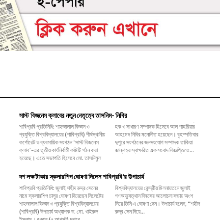
সাস্ট বিজনেস ক্লাবের নতুন নেতৃত্বে তাসনিম- নিবির
শাবিপ্রবি প্রতিনিধি: শাহজালাল বিজ্ঞান ও
হক ও সাধারণ সম্পাদক হিসেবে আল শাহরিয়ার
প্রযুক্তি বিশ্ববিদ্যালয়ের (শাবিপ্রবি) শীর্ষস্থানীয়
আহমেদ নিবির মনোনীত হয়েছেন। বৃহস্পতিবার
কর্পোরেট ও ব্যবসায়িক সংগঠন ‘সাস্ট বিজনেস
দুপুরে সংগঠনের জনসংযোগ সম্পাদক তাকিয়া
ক্লাব’-এর তৃতীয় কার্যনির্বাহী কমিটি গঠন করা
জান্নাহর স্বাক্ষরিত এক সংবাদ বিজ্ঞপ্তিতে...
হয়েছে। এতে সভাপতি হিসেবে মো. তাসনিমুল
দশ লক্ষ টাকার স্কলারশিপ ঘোষণা দিলেন শাবিপ্রবি’র উপাচার্য
শাবিপ্রবি প্রতিনিধি: জুলাই শহীদ রুদ্র সেনের
বিশ্ববিদ্যালয়ের কেন্দ্রীয় মিলনায়তনে জুলাই
নামে স্কলারশিপ চালুর ঘোষণা দিয়েছেন সিলেটের
গণঅভ্যুত্থান দিবসের আলোচনা সভায় অংশ
শাহজালাল বিজ্ঞান ও প্রযুক্তি বিশ্ববিদ্যালয়ের
নিয়ে তিনি এ ঘোষণা দেন। উপাচার্য বলেন, ‌“শহীদ
(শাবিপ্রবি) উপাচার্য অধ্যাপক ড. মো. খাইরুল
রুদ্র সেন নিয়ে...
ইসলাম। বুধবার (৫ আগস্ট) দুপুরে