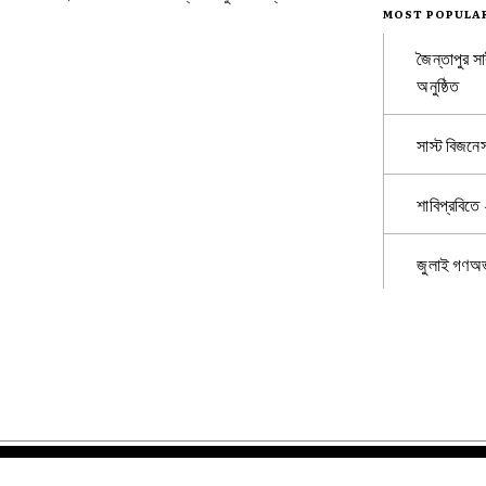
MOST POPULA
জৈন্তাপুর সা
অনুষ্ঠিত
সাস্ট বিজনে
শাবিপ্রবিতে
জুলাই গণঅভ্