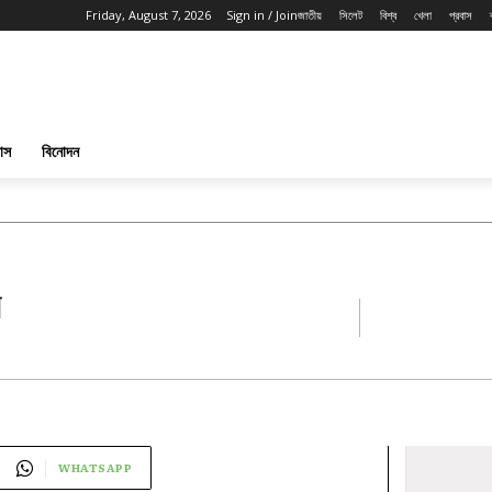
Friday, August 7, 2026
Sign in / Join
জাতীয়
সিলেট
বিশ্ব
খেলা
প্রবাস
পাস
বিনোদন
র
WHATSAPP