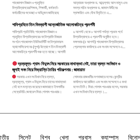
শাহজালাল বিজ্ঞান ও প্রযুক্তি
আহ্বায়ক অধ্যাপক ড. আব্দুল্লাহ আল মামুন এবং
বিশ্ববিদ্যালয়েরশিক্ষক, শিক্ষার্থী, কর্মকর্তা-
সদস্য সচিব অধ্যাপক ড. জামাল উদ্দীনের
কর্মচারীদের শুভেচ্ছা ও অভিনন্দন জানিয়েছে
স্বাক্ষরিত এক যৌথ বিবৃতিতে এ...
শাবিপ্রবিতে তিন দিনব্যাপী আন্তর্জাতিক আলোকচিত্র প্রদর্শনী
শাবিপ্রবি প্রতিনিধি: শাহজালাল বিজ্ঞান ও
৬ আগস্ট থেকে ৮ আগস্ট পর্যন্ত প্রথম পর্বে
প্রযুক্তি বিশ্ববিদ্যালয়ের ফটোগ্রাফি বিষয়ক
বিশ্ববিদ্যালয়ে এ প্রদর্শনী অনুষ্ঠিত হবে।
সংগঠন শাহজালাল ইউনিভার্সিটি ফটোগ্রাফারস
মঙ্গলবার (৪ আগস্ট) শাহজালাল বিশ্ববিদ্যালয়
অ্যাসোসিয়েশনের (সুপা) উদ্যোগে তিন দিনব্যাপী
প্রেসক্লাব কার্যালয়ে এক সংবাদ সম্মেলনে এ...
আলোকচিত্র প্রদর্শনী শুরু হতে যাচ্ছে। আগামী
দ্রব্যমূল্য-গ্যাস-বিদ্যুৎ নিয়ে সরকারের মাথাব্যথা নেই, তারা ব্যস্ত সংবিধান ও
জুলাই সনদ নিয়ে বিভ্রান্তি তৈরির পরিকল্পনায় : জামায়াত
সরকার এখন সংবিধান নিয়ে ব্যস্ত,
সোমবার রাজধানীর মগবাজারে দলের কেন্দ্রীয়
দ্রব্যমূল্য, গ্যাস ও বিদ্যুৎ নিয়ে তাদের মাথাব্যথা
কার্যালয়ে আয়োজিত এক সংবাদ সম্মেলনে এ কথা
নেই বলে মন্তব্য করেছেন জামায়াতে ইসলামীর
বলেন তিনি। মিয়া গোলাম পরওয়ার বলেন, সরকার
সেক্রেটারি জেনারেল মিয়া গোলাম পরওয়ার।
এখন সংবিধান নিয়ে ব্যস্ত।...
াতীয়
সিলেট
বিশ্ব
খেলা
প্রবাস
ক্যাম্পাস
বিনো