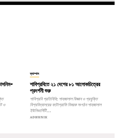
ক্যাম্পাস
 তাসনিম-
শাবিপ্রবিতে ২১ দেশের ৮১ আলোকচিত্রের
প্রদর্শনী শুরু
শাবিপ্রবি প্রতিনিধি: শাহজালাল বিজ্ঞান ও প্রযুক্তি
েট ও
বিশ্ববিদ্যালয়ের ফটোগ্রাফি বিষয়ক সংগঠন শাহজালাল
ইউনিভার্সিটি...
ADHUNIK