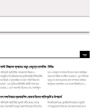
পড়ুন
সাস্ট বিজনেস ক্লাবের নতুন নেতৃত্বে তাসনিম- নিবির
শাবিপ্রবি প্রতিনিধি: শাহজালাল বিজ্ঞান ও
হক ও সাধারণ সম্পাদক হিসেবে আল শাহরিয়ার
প্রযুক্তি বিশ্ববিদ্যালয়ের (শাবিপ্রবি) শীর্ষস্থানীয়
আহমেদ নিবির মনোনীত হয়েছেন। বৃহস্পতিবার
কর্পোরেট ও ব্যবসায়িক সংগঠন ‘সাস্ট বিজনেস
দুপুরে সংগঠনের জনসংযোগ সম্পাদক তাকিয়া
ক্লাব’-এর তৃতীয় কার্যনির্বাহী কমিটি গঠন করা
জান্নাহর স্বাক্ষরিত এক সংবাদ বিজ্ঞপ্তিতে...
হয়েছে। এতে সভাপতি হিসেবে মো. তাসনিমুল
দশ লক্ষ টাকার স্কলারশিপ ঘোষণা দিলেন শাবিপ্রবি’র উপাচার্য
শাবিপ্রবি প্রতিনিধি: জুলাই শহীদ রুদ্র সেনের
বিশ্ববিদ্যালয়ের কেন্দ্রীয় মিলনায়তনে জুলাই
নামে স্কলারশিপ চালুর ঘোষণা দিয়েছেন সিলেটের
গণঅভ্যুত্থান দিবসের আলোচনা সভায় অংশ