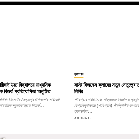
ক্যাম্পাস
ারীঘাট উচ্চ বিদ্যালয়ে মাধ্যমিক
সাস্ট বিজনেস ক্লাবের নতুন নেতৃত্বে
ক বিতর্ক প্রতিযোগিতা অনুষ্ঠিত
নিবির
 উপজেলার সারীঘাট
শাবিপ্রবি প্রতিনিধি: শাহজালাল বিজ্ঞান ও প্রযুক্তি
 মাধ্যমিক স্কুলভিত্তিক বিতর্ক...
বিশ্ববিদ্যালয়ের (শাবিপ্রবি) শীর্ষস্থানীয় কর্পোর
ব্যবসায়িক...
ADHUNIK