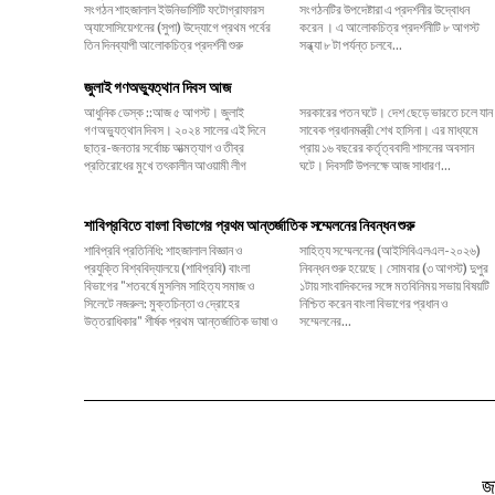
সংগঠন শাহজালাল ইউনিভার্সিটি ফটোগ্রাফারস
সংগঠনটির উপদেষ্টারা এ প্রদর্শনীর উদ্বোধন
অ্যাসোসিয়েশনের (সুপা) উদ্যোগে প্রথম পর্বের
করেন । এ আলোকচিত্র প্রদর্শনীটি ৮ আগস্ট
তিন দিনব্যাপী আলোকচিত্র প্রদর্শনী শুরু
সন্ধ্যা ৮ টা পর্যন্ত চলবে...
জুলাই গণঅভ্যুত্থান দিবস আজ
আধুনিক ডেস্ক ::আজ ৫ আগস্ট। জুলাই
সরকারের পতন ঘটে। দেশ ছেড়ে ভারতে চলে যান
গণঅভ্যুত্থান দিবস। ২০২৪ সালের এই দিনে
সাবেক প্রধানমন্ত্রী শেখ হাসিনা। এর মাধ্যমে
ছাত্র-জনতার সর্বোচ্চ আত্মত্যাগ ও তীব্র
প্রায় ১৬ বছরের কর্তৃত্ববাদী শাসনের অবসান
প্রতিরোধের মুখে তৎকালীন আওয়ামী লীগ
ঘটে। দিবসটি উপলক্ষে আজ সাধারণ...
শাবিপ্রবিতে বাংলা বিভাগের প্রথম আন্তর্জাতিক সম্মেলনের নিবন্ধন শুরু
শাবিপ্রবি প্রতিনিধি: শাহজালাল বিজ্ঞান ও
সাহিত্য সম্মেলনের (আইসিবিএলএল-২০২৬)
প্রযুক্তি বিশ্ববিদ্যালয়ে (শাবিপ্রবি) বাংলা
নিবন্ধন শুরু হয়েছে। সোমবার (৩ আগস্ট) দুপুর
বিভাগের "শতবর্ষে মুসলিম সাহিত্য সমাজ ও
১টায় সাংবাদিকদের সঙ্গে মতবিনিময় সভায় বিষয়টি
সিলেটে নজরুল: মুক্তচিন্তা ও দ্রোহের
নিশ্চিত করেন বাংলা বিভাগের প্রধান ও
উত্তরাধিকার" শীর্ষক প্রথম আন্তর্জাতিক ভাষা ও
সম্মেলনের...
জ