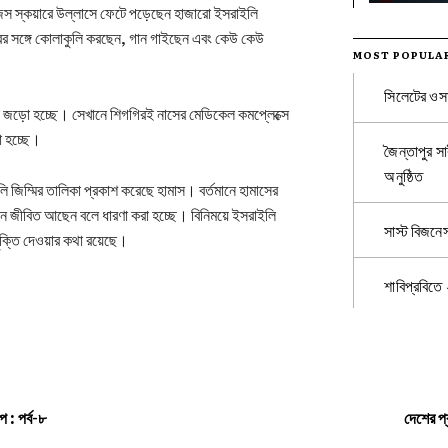
েজেস স্কয়ারে উল্লাসে ফেটে পড়েছেন হাজারো ইসরাইলি
রের সঙ্গে কোলাকুলি করছেন, গান গাইছেন এবং কেউ কেউ
MOST POPULA
সিলেটের ওসম
 জড়ো হচ্ছে। সেখানে শিগগিরই নাসের মেডিকেল কমপ্লেক্সে
া হচ্ছে।
জৈন্তাপুর সা
অনুষ্ঠিত
 জিম্মির তালিকা প্রকাশ করেছে হামাস। বর্তমানে হামাসের
ন জীবিত আছেন বলে ধারণা করা হচ্ছে। বিনিময়ে ইসরাইলি
সাস্ট বিজনে
 মুক্তি দেওয়ার কথা রয়েছে।
শাবিপ্রবিতে
প : পর্ব-৮
দেশের প্