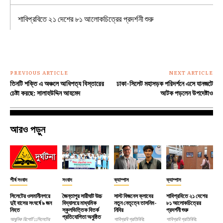
শাবিপ্রবিতে ২১ দেশের ৮১ আলোকচিত্রের প্রদর্শনী শুরু
PREVIOUS ARTICLE
NEXT ARTICLE
তিনটি শক্তি এ অঞ্চলে আধিপত্য বিস্তারের
ঢাকা-সিলেট মহাসড়ক পরিদর্শনে এসে যানজটে
চেষ্টা করছে: সালাহউদ্দিন আহমেদ
আটক পড়লেন উপদেষ্টাও
আরও পড়ুন
শীর্ষ সংবাদ
সংবাদ
ক্যাম্পাস
ক্যাম্পাস
সিলেটের ওসমানীনগরে
জৈন্তাপুর সারীঘাট উচ্চ
সাস্ট বিজনেস ক্লাবের
শাবিপ্রবিতে ২১ দেশের
দুই বাসের সংঘর্ষে ৯ জন
বিদ্যালয়ে মাধ্যমিক
নতুন নেতৃত্বে তাসনিম-
৮১ আলোকচিত্রের
নিহত
স্কুলভিত্তিক বিতর্ক
নিবির
প্রদর্শনী শুরু
প্রতিযোগিতা অনুষ্ঠিত
আধুনিক রিপোর্ট ::সিলেটের
শাবিপ্রবি প্রতিনিধি:
শাবিপ্রবি প্রতিনিধি: