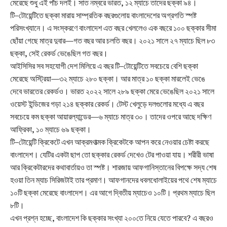
মেরেছে শুধু এই পাঁচ দলই। সাত নম্বরে ভারত, ১২ ম্যাচে তাদের ছক্কা ৯৪।
টি–টোয়েন্টিতে ছক্কা মারায় সাম্প্রতিক বছরগুলোয় বাংলাদেশের অগ্রগতি স্পষ্ট
পরিসংখ্যানে। এ সংস্করণে বাংলাদেশ এত বছর খেললেও এক বছরে ১০০ ছক্কার সীমা
ছোঁয়া গেছে মাত্র দুবার—গত বছর আর চলতি বছর। ২০২১ সালে ২৭ ম্যাচে ছিল ৮৩
ছক্কা, সেই রেকর্ড ভেঙেছিল গত বছর।
আইসিসির সব সহযোগী দেশ মিলিয়ে এ বছর টি–টোয়েন্টিতে সবচেয়ে বেশি ছক্কা
মেরেছে অস্ট্রিয়া—৩২ ম্যাচে ২৮০ ছক্কা। আর মাত্র ১০ ছক্কা মারলেই ভেঙে
দেবে ভারতের রেকর্ডও। ভারত ২০২২ সালে ২৮৯ ছক্কা মেরে ভেঙেছিল ২০২১ সালে
ওয়েস্ট ইন্ডিজের গড়া ২১৪ ছক্কার রেকর্ড। টেস্ট খেলুড়ে দলগুলোর মধ্যে এ বছর
সবচেয়ে কম ছক্কা আয়ারল্যান্ডের—৬ ম্যাচে মাত্র ৩০। তাদের ওপরে আছে দক্ষিণ
আফ্রিকা, ১০ ম্যাচে ৬৯ ছক্কা।
টি–টোয়েন্টি ক্রিকেটে এখন আক্রমণাত্মক ক্রিকেটকে আপন করে নেওয়ার চেষ্টা করছে
বাংলাদেশ। যেটির একটা ছাপ তো ছক্কার রেকর্ড দেখেও টের পাওয়া যায়। শরীরী ভাষা
আর ক্রিকেটারদের কথাবার্তায়ও তা স্পষ্ট। শারজায় আফগানিস্তানের বিপক্ষে সদ্য শেষ
হওয়া তিন ম্যাচ সিরিজটাই তার প্রমাণ। আফগানদের ধবলধোলাইয়ের পথে শেষ ম্যাচে
১০টি ছক্কা মেরেছে বাংলাদেশ। এর আগে দ্বিতীয় ম্যাচেও ১০টি। প্রথম ম্যাচে ছিল
৮টি।
এখন প্রশ্ন হচ্ছে, বাংলাদেশ কি ছক্কার সংখ্যা ২০০তে নিয়ে যেতে পারবে? এ বছরও