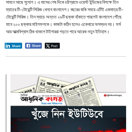
সামনে আছে সুযোগ। এ মাসের শেষ দিকে চট্টগ্রামে ওয়েস্ট ইন্ডিজের বিপক্ষে তিন
ম্যাচের টি–টোয়েন্টি সিরিজ খেলবে বাংলাদেশ। বছরের বাকি সময়ে এটিই একমাত্র টি–
টোয়েন্টি সিরিজ। তিন ম্যাচে অন্তত ২৯টি ছক্কা হাঁকাতে পারলেই বাংলাদেশ পৌঁছে
যাবে ২০০ ছক্কার মাইলফলকে। কাজটা কঠিন হলেও একেবারে অসম্ভব নয়। ফর্ম
আর আত্মবিশ্বাস ঠিক থাকলে টাইগাররা গড়তে পারে আরেক নতুন ইতিহাস।
Post
Share
Share