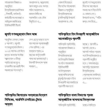
শাহজালাল বিজ্ঞান ও
অধ্যাপক ড. আব্দুল্লাহ
ঘোষণা দিয়েছেন
জুলাই গণঅভ্যুত্থান
প্রযুক্তি
আল মামুন এবং সদস্য
সিলেটের শাহজালাল
দিবসের আলোচনা
বিশ্ববিদ্যালয়েরশিক্ষক
সচিব অধ্যাপক ড.
বিজ্ঞান ও প্রযুক্তি
সভায় অংশ নিয়ে তিনি
, শিক্ষার্থী, কর্মকর্তা-
জামাল উদ্দীনের
বিশ্ববিদ্যালয়ের
এ ঘোষণা দেন।
কর্মচারীদের শুভেচ্ছা ও
স্বাক্ষরিত এক যৌথ
(শাবিপ্রবি) উপাচার্য
উপাচার্য বলেন, ‌“শহীদ
অভিনন্দন জানিয়েছে
বিবৃতিতে এ...
অধ্যাপক ড. মো.
রুদ্র সেন নিয়ে...
ইউনিভার্সিটি টিচার্স
জুলাই গণঅভ্যুত্থান দিবস আজ
শাবিপ্রবিতে তিন দিনব্যাপী আন্তর্জাতিক
আলোকচিত্র প্রদর্শনী
আধুনিক ডেস্ক ::আজ
দেশ ছেড়ে ভারতে চলে
৫ আগস্ট। জুলাই
যান সাবেক প্রধানমন্ত্রী
শাবিপ্রবি প্রতিনিধি:
যাচ্ছে। আগামী ৬
গণঅভ্যুত্থান দিবস।
শেখ হাসিনা। এর
শাহজালাল বিজ্ঞান ও
আগস্ট থেকে ৮
২০২৪ সালের এই দিনে
মাধ্যমে প্রায় ১৬
প্রযুক্তি
আগস্ট পর্যন্ত প্রথম
ছাত্র-জনতার সর্বোচ্চ
বছরের কর্তৃত্ববাদী
বিশ্ববিদ্যালয়ের
পর্বে বিশ্ববিদ্যালয়ে এ
আত্মত্যাগ ও তীব্র
শাসনের অবসান ঘটে।
ফটোগ্রাফি বিষয়ক
প্রদর্শনী অনুষ্ঠিত
প্রতিরোধের মুখে
দিবসটি উপলক্ষে আজ
সংগঠন শাহজালাল
হবে। মঙ্গলবার (৪
তৎকালীন আওয়ামী লীগ
সাধারণ...
ইউনিভার্সিটি
আগস্ট) শাহজালাল
সরকারের পতন ঘটে।
ফটোগ্রাফারস
বিশ্ববিদ্যালয়
অ্যাসোসিয়েশনের
প্রেসক্লাব কার্যালয়ে
(সুপা) উদ্যোগে তিন
এক সংবাদ সম্মেলনে
দিনব্যাপী আলোকচিত্র
এ...
প্রদর্শনী শুরু হতে
শাবিপ্রবির কিলোরোড সংস্কারের উদ্যোগ
শাবিপ্রবিতে বাংলা বিভাগের প্রথম
সিসিকের, আরসিসি ঢালাইয়ের টেন্ডার
আন্তর্জাতিক সম্মেলনের নিবন্ধন শুরু
আহ্বান
শাবিপ্রবি প্রতিনিধি:
ভাষা ও সাহিত্য