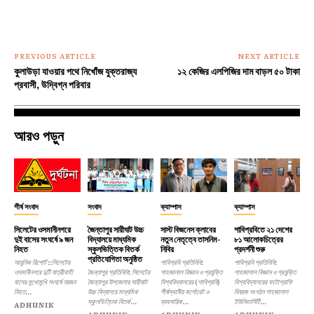
PREVIOUS ARTICLE
NEXT ARTICLE
কুলাউড়া যাওয়ার পথে নিখোঁজ যুক্তরাজ্য
১২ কেজির এলপিজির দাম বাড়ল ৫০ টাকা
প্রবাসী, উদ্বিগ্ন পরিবার
আরও পড়ুন
শীর্ষ সংবাদ
সংবাদ
ক্যাম্পাস
ক্যাম্পাস
সিলেটের ওসমানীনগরে
জৈন্তাপুর সারীঘাট উচ্চ
সাস্ট বিজনেস ক্লাবের
শাবিপ্রবিতে ২১ দেশের
দুই বাসের সংঘর্ষে ৯ জন
বিদ্যালয়ে মাধ্যমিক
নতুন নেতৃত্বে তাসনিম-
৮১ আলোকচিত্রের
নিহত
স্কুলভিত্তিক বিতর্ক
নিবির
প্রদর্শনী শুরু
প্রতিযোগিতা অনুষ্ঠিত
আধুনিক রিপোর্ট ::সিলেটের
শাবিপ্রবি প্রতিনিধি:
শাবিপ্রবি প্রতিনিধি:
ওসমানীনগরে দুটি যাত্রীবাহী
জৈন্তাপুর প্রতিনিধি: সিলেটের
শাহজালাল বিজ্ঞান ও প্রযুক্তি
শাহজালাল বিজ্ঞান ও প্রযুক্তি
বাসের মুখোমুখি সংঘর্ষে নয়জন
জৈন্তাপুর উপজেলার সারীঘাট
বিশ্ববিদ্যালয়ের (শাবিপ্রবি)
বিশ্ববিদ্যালয়ের ফটোগ্রাফি
নিহত...
উচ্চ বিদ্যালয়ে মাধ্যমিক
শীর্ষস্থানীয় কর্পোরেট ও
বিষয়ক সংগঠন শাহজালাল
স্কুলভিত্তিক বিতর্ক...
ব্যবসায়িক...
ইউনিভার্সিটি...
ADHUNIK