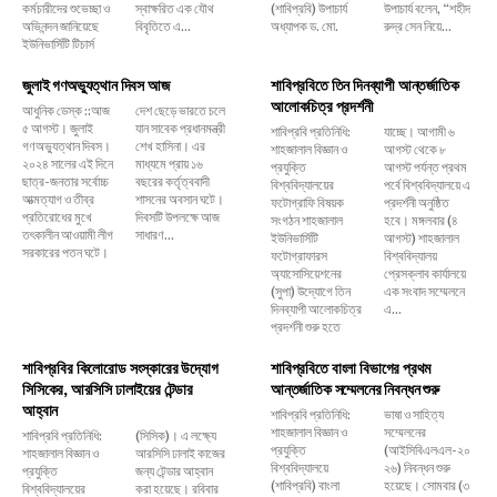
কর্মচারীদের শুভেচ্ছা ও
স্বাক্ষরিত এক যৌথ
(শাবিপ্রবি) উপাচার্য
উপাচার্য বলেন, ‌“শহীদ
অভিনন্দন জানিয়েছে
বিবৃতিতে এ...
অধ্যাপক ড. মো.
রুদ্র সেন নিয়ে...
ইউনিভার্সিটি টিচার্স
জুলাই গণঅভ্যুত্থান দিবস আজ
শাবিপ্রবিতে তিন দিনব্যাপী আন্তর্জাতিক
আলোকচিত্র প্রদর্শনী
আধুনিক ডেস্ক ::আজ
দেশ ছেড়ে ভারতে চলে
৫ আগস্ট। জুলাই
যান সাবেক প্রধানমন্ত্রী
শাবিপ্রবি প্রতিনিধি:
যাচ্ছে। আগামী ৬
গণঅভ্যুত্থান দিবস।
শেখ হাসিনা। এর
শাহজালাল বিজ্ঞান ও
আগস্ট থেকে ৮
২০২৪ সালের এই দিনে
মাধ্যমে প্রায় ১৬
প্রযুক্তি
আগস্ট পর্যন্ত প্রথম
ছাত্র-জনতার সর্বোচ্চ
বছরের কর্তৃত্ববাদী
বিশ্ববিদ্যালয়ের
পর্বে বিশ্ববিদ্যালয়ে এ
আত্মত্যাগ ও তীব্র
শাসনের অবসান ঘটে।
ফটোগ্রাফি বিষয়ক
প্রদর্শনী অনুষ্ঠিত
প্রতিরোধের মুখে
দিবসটি উপলক্ষে আজ
সংগঠন শাহজালাল
হবে। মঙ্গলবার (৪
তৎকালীন আওয়ামী লীগ
সাধারণ...
ইউনিভার্সিটি
আগস্ট) শাহজালাল
সরকারের পতন ঘটে।
ফটোগ্রাফারস
বিশ্ববিদ্যালয়
অ্যাসোসিয়েশনের
প্রেসক্লাব কার্যালয়ে
(সুপা) উদ্যোগে তিন
এক সংবাদ সম্মেলনে
দিনব্যাপী আলোকচিত্র
এ...
প্রদর্শনী শুরু হতে
শাবিপ্রবির কিলোরোড সংস্কারের উদ্যোগ
শাবিপ্রবিতে বাংলা বিভাগের প্রথম
সিসিকের, আরসিসি ঢালাইয়ের টেন্ডার
আন্তর্জাতিক সম্মেলনের নিবন্ধন শুরু
আহ্বান
শাবিপ্রবি প্রতিনিধি:
ভাষা ও সাহিত্য
শাহজালাল বিজ্ঞান ও
সম্মেলনের
শাবিপ্রবি প্রতিনিধি:
(সিসিক)। এ লক্ষ্যে
প্রযুক্তি
(আইসিবিএলএল-২০
শাহজালাল বিজ্ঞান ও
আরসিসি ঢালাই কাজের
বিশ্ববিদ্যালয়ে
২৬) নিবন্ধন শুরু
প্রযুক্তি
জন্য টেন্ডার আহ্বান
(শাবিপ্রবি) বাংলা
হয়েছে। সোমবার (৩
বিশ্ববিদ্যালয়ের
করা হয়েছে। রবিবার