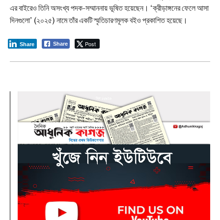
এর বাইরেও তিনি অসংখ্য পদক-সম্মাননায় ভূষিত হয়েছেন। ‘ক্রীড়াঙ্গনের ফেলে আসা
দিনগুলো’ (২০২৫) নামে তাঁর একটি স্মৃতিচারণমূলক বইও প্রকাশিত হয়েছে।
Post
Share
Share