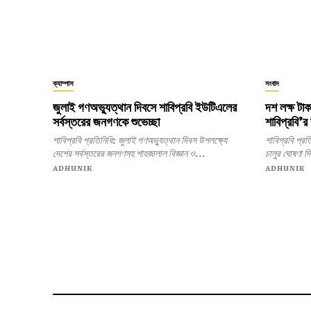
ক্যাম্পাস
সংবাদ
জুলাই গণঅভ্যুত্থান দিবসে শাবিপ্রবি ইউটিএলের
দশ লক্ষ টা
সর্বস্তরের জনগণকে শুভেচ্ছা
শাবিপ্রবি’র 
শাবিপ্রবি প্রতিনিধি: জুলাই গণঅভ্যুত্থান দিবস উপলক্ষ্যে
শাবিপ্রবি প্রতিনিধি: জুলাই শহীদ রুদ্র সেন
দেশের সর্বস্তরের জনগণসহ শাহজালাল বিজ্ঞান ও...
চালুর ঘোষণা দ
ADHUNIK
ADHUNIK