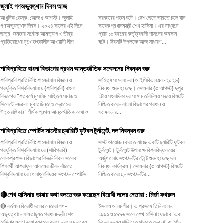
জুলাই গণঅভ্যুত্থান দিবস আজ
আধুনিক ডেস্ক ::আজ ৫ আগস্ট। জুলাই
সরকারের পতন ঘটে। দেশ ছেড়ে ভারতে চলে যান
গণঅভ্যুত্থান দিবস। ২০২৪ সালের এই দিনে
সাবেক প্রধানমন্ত্রী শেখ হাসিনা। এর মাধ্যমে
ছাত্র-জনতার সর্বোচ্চ আত্মত্যাগ ও তীব্র
প্রায় ১৬ বছরের কর্তৃত্ববাদী শাসনের অবসান
প্রতিরোধের মুখে তৎকালীন আওয়ামী লীগ
ঘটে। দিবসটি উপলক্ষে আজ সাধারণ...
শাবিপ্রবিতে বাংলা বিভাগের প্রথম আন্তর্জাতিক সম্মেলনের নিবন্ধন শুরু
শাবিপ্রবি প্রতিনিধি: শাহজালাল বিজ্ঞান ও
সাহিত্য সম্মেলনের (আইসিবিএলএল-২০২৬)
প্রযুক্তি বিশ্ববিদ্যালয়ে (শাবিপ্রবি) বাংলা
নিবন্ধন শুরু হয়েছে। সোমবার (৩ আগস্ট) দুপুর
বিভাগের "শতবর্ষে মুসলিম সাহিত্য সমাজ ও
১টায় সাংবাদিকদের সঙ্গে মতবিনিময় সভায় বিষয়টি
সিলেটে নজরুল: মুক্তচিন্তা ও দ্রোহের
নিশ্চিত করেন বাংলা বিভাগের প্রধান ও
উত্তরাধিকার" শীর্ষক প্রথম আন্তর্জাতিক ভাষা ও
সম্মেলনের...
শাবিপ্রবিতে স্পোর্টস সাস্টের চ্যারিটি ফুটবল টুর্নামেন্ট, দল নিবন্ধন শুরু
শাবিপ্রবি প্রতিনিধি: শাহজালাল বিজ্ঞান ও
সাস্ট আয়োজন করতে যাচ্ছে একটি চ্যারিটি ফুটবল
প্রযুক্তি বিশ্ববিদ্যালয়ের (শাবিপ্রবি)
টুর্নামেন্ট। টুর্নামেন্ট উপলক্ষে বিশ্ববিদ্যালয়ের
লোকপ্রশাসন বিভাগের কিডনি বিকল সাবেক
অর্জুণতলায় সংগঠনটির টেন্টে শুরু হয়েছে দল
শিক্ষার্থী আশরাফুল আলমের জীবন বাঁচাতে
নিবন্ধন কার্যক্রম। সোমবার (৩ আগস্ট) বিষয়টি
বিশ্ববিদ্যালয়ের খেলাধুলাবিষয়ক সংগঠন স্পোর্টস
নিশ্চিত করেছেন সংগঠনটির...
🔴শেখ হাসিনার ভাষায় কথা বলতে শুরু করেছেন বিরোধী দলের নেতারা : মির্জা ফখরুল
🔴 বর্তমান বিরোধী দলের নেতারা গণ-
ইসলাম আলমগীর। এ প্রসঙ্গে তিনি বলেন,
অভ্যুত্থানে ক্ষমতাচ্যুত প্রধানমন্ত্রী শেখ
১৯৯১ ও ১৯৯৬ সালে শেখ হাসিনা যেভাবে ‘এক
হাসিনার মতো ভাষা ব্যবহার করছেন বলে মন্তব্য
দিনের জন্যও শান্তিতে থাকতে দেব না’ বা ‘পাঁচ