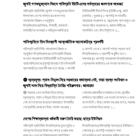
জুলাই গণঅভ্যুত্থান দিবসে শাবিপ্রবি ইউটিএলের সর্বস্তরের জনগণকে শুভেচ্ছা
শাবিপ্রবি প্রতিনিধি: জুলাই গণঅভ্যুত্থান দিবস
ইউনিভার্সিটি টিচার্স লিংক (ইউটিএল), সাস্ট
উপলক্ষ্যে দেশের সর্বস্তরের জনগণসহ
চ্যাপ্টার। বুধবার ( ৫ আগস্ট) সংগঠনটির
শাহজালাল বিজ্ঞান ও প্রযুক্তি
আহ্বায়ক অধ্যাপক ড. আব্দুল্লাহ আল মামুন এবং
বিশ্ববিদ্যালয়েরশিক্ষক, শিক্ষার্থী, কর্মকর্তা-
সদস্য সচিব অধ্যাপক ড. জামাল উদ্দীনের
কর্মচারীদের শুভেচ্ছা ও অভিনন্দন জানিয়েছে
স্বাক্ষরিত এক যৌথ বিবৃতিতে এ...
শাবিপ্রবিতে তিন দিনব্যাপী আন্তর্জাতিক আলোকচিত্র প্রদর্শনী
শাবিপ্রবি প্রতিনিধি: শাহজালাল বিজ্ঞান ও
৬ আগস্ট থেকে ৮ আগস্ট পর্যন্ত প্রথম পর্বে
প্রযুক্তি বিশ্ববিদ্যালয়ের ফটোগ্রাফি বিষয়ক
বিশ্ববিদ্যালয়ে এ প্রদর্শনী অনুষ্ঠিত হবে।
সংগঠন শাহজালাল ইউনিভার্সিটি ফটোগ্রাফারস
মঙ্গলবার (৪ আগস্ট) শাহজালাল বিশ্ববিদ্যালয়
অ্যাসোসিয়েশনের (সুপা) উদ্যোগে তিন দিনব্যাপী
প্রেসক্লাব কার্যালয়ে এক সংবাদ সম্মেলনে এ...
আলোকচিত্র প্রদর্শনী শুরু হতে যাচ্ছে। আগামী
🔴 দ্রব্যমূল্য-গ্যাস-বিদ্যুৎ নিয়ে সরকারের মাথাব্যথা নেই, তারা ব্যস্ত সংবিধান ও
জুলাই সনদ নিয়ে বিভ্রান্তি তৈরির পরিকল্পনায় : জামায়াত
🔴 সরকার এখন সংবিধান নিয়ে ব্যস্ত,
সোমবার রাজধানীর মগবাজারে দলের কেন্দ্রীয়
দ্রব্যমূল্য, গ্যাস ও বিদ্যুৎ নিয়ে তাদের মাথাব্যথা
কার্যালয়ে আয়োজিত এক সংবাদ সম্মেলনে এ কথা
নেই বলে মন্তব্য করেছেন জামায়াতে ইসলামীর
বলেন তিনি। মিয়া গোলাম পরওয়ার বলেন, সরকার
সেক্রেটারি জেনারেল মিয়া গোলাম পরওয়ার।
এখন সংবিধান নিয়ে ব্যস্ত।...
দেশের শিক্ষাব্যবস্থা ধর্ষকামী তরুণ তৈরি করছে: ছাত্র ইউনিয়ন
শাবিপ্রবি প্রতিনিধি: বিশ্ববিদ্যালয় মুক্তবুদ্ধি ও
বিশ্ববিদ্যালয় (শাবিপ্রবি) শাখা ছাত্র ইউনিয়ন।
গঠনমূলক চিন্তার বিকাশের ক্ষেত্র হওয়ার কথা
সোমবার (৩ আগস্ট) মধ্যরাতে শাখা
থাকলেও এদেশের শিক্ষাব্যবস্থা প্রতিনিয়ত
ছাত্রশক্তির যুগ্ম আহ্বায়ক সাজিদ আহমেদ