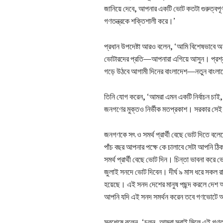
জানিয়ে দেবে, আপনার একটি ভোট কতটা গুরুত্বপূর্
গণতন্ত্রকে শক্তিশালী করে।’
প্রধান উপদেষ্টা আরও বলেন, ‘আমি বিশেষভাবে অন
ভোটারদের প্রতি—আপনারা এগিয়ে আসুন। প্রশ্ন 
গড়ে উঠবে আগামী দিনের বাংলাদেশ—নতুন বাংল
তিনি যোগ করেন, ‘আমরা এমন একটি নির্বাচন চাই
জনগণের মুক্তও নির্ভীক মতপ্রকাশ। সরকার সেই
জনগণকে সৎ ও সমর্থ প্রার্থী বেছে ভোট দিতে বল
পাঁচ বছর আপনার পক্ষে কে চালাবে সেটা আপনি ঠি
সমর্থ প্রার্থী বেছে ভোট দিন। চিন্তা ভাবনা ক
জুলাই সনদে ভোট দিবেন। দীর্ঘ ৯ মাস ধরে সকল র
হয়েছে। এই সনদ দেশের মানুষ পছন্দ করলে দেশ আগ
আপনি যদি এই সনদ সমর্থন করেন তবে গণভোটে অব
সবশেষে বলেন, ‘চলুন, আমরা সবাই মিলে এই গণত