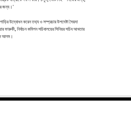
বীর জন্য।’
াড়ির উদ্বোধন করেন তথ‍্য ও সম্প্রচার উপদেষ্টা সৈয়দা
য়ার ফারুকী, নির্বাচন কমিশন সচিবালয়ের সিনিয়র সচিব আখতার
কুল আলম।