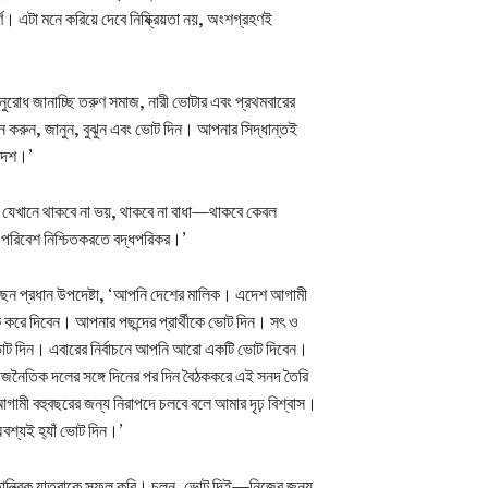
ণ। এটা মনে করিয়ে দেবে নিষ্ক্রিয়তা নয়, অংশগ্রহণই
ুরোধ জানাচ্ছি তরুণ সমাজ, নারী ভোটার এবং প্রথমবারের
করুন, জানুন, বুঝুন এবং ভোট দিন। আপনার সিদ্ধান্তই
াদেশ।’
, যেখানে থাকবে না ভয়, থাকবে না বাধা—থাকবে কেবল
 পরিবেশ নিশ্চিতকরতে বদ্ধপরিকর।’
েছেন প্রধান উপদেষ্টা, ‘আপনি দেশের মালিক। এদেশ আগামী
ক করে দিবেন। আপনার পছন্দের প্রার্থীকে ভোট দিন। সৎ ও
রে ভোট দিন। এবারের নির্বাচনে আপনি আরো একটি ভোট দিবেন।
াজনৈতিক দলের সঙ্গে দিনের পর দিন বৈঠককরে এই সনদ তৈরি
ামী বহুবছরের জন্য নিরাপদে চলবে বলে আমার দৃঢ় বিশ্বাস।
শ্যই হ‍্যাঁ ভোট দিন।’
ান্ত্রিক যাত্রাকে সফল করি। চলুন, ভোট দিই—নিজের জন্য,