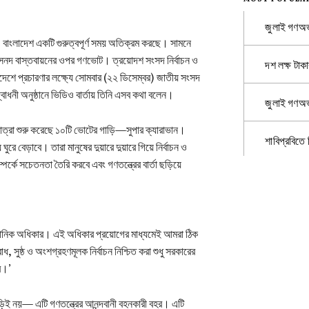
জুলাই গণঅভ্
ন, বাংলাদেশ একটি গুরুত্বপূর্ণ সময় অতিক্রম করছে। সামনে
 সনদ বাস্তবায়নের ওপর গণভোট। ত্রয়োদশ সংসদ নির্বাচন ও
দশ লক্ষ টাকা
দেশে প্রচারণার লক্ষ্যে সোমবার (২২ ডিসেম্বর) জাতীয় সংসদ
্বোধনী অনুষ্ঠানে ভিডিও বার্তায় তিনি এসব কথা বলেন।
জুলাই গণঅভ
 যাত্রা শুরু করেছে ১০টি ভোটের গাড়ি—সুপার ক্যারাভান।
শাবিপ্রবিতে
ে বেড়াবে। তারা মানুষের দুয়ারে দুয়ারে গিয়ে নির্বাচন ও
পর্কে সচেতনতা তৈরি করবে এবং গণতন্ত্রের বার্তা ছড়িয়ে
ানিক অধিকার। এই অধিকার প্রয়োগের মাধ্যমেই আমরা ঠিক
সুষ্ঠ ও অংশগ্রহণমূলক নির্বাচন নিশ্চিত করা শুধু সরকারের
্ব।’
ড়িই নয়— এটি গণতন্ত্রের আনন্দবানী বহনকারী বহর। এটি