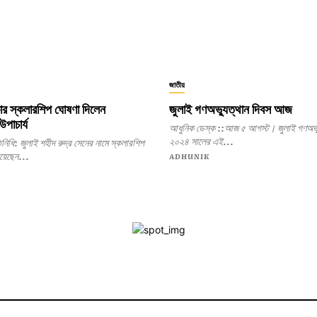
জাতীয়
কার স্কলারশিপ ঘোষণা দিলেন
জুলাই গণঅভ্যুত্থান দিবস আজ
উপাচার্য
আধুনিক ডেস্ক ::আজ ৫ আগস্ট। জুলাই গণঅভ্
২০২৪ সালের এই...
ের নামে স্কলারশিপ
িয়েছেন...
ADHUNIK