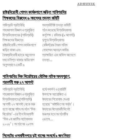
ADHUNIK
রাষ্ট্রবিরোধী গোপন কার্যকলাপে জড়িত শাবিপ্রবির
শিক্ষকদের বিরুদ্ধে ৬ সদস্যের তদন্ত কমিটি
শাবিপ্রবি প্রতিনিধি:
সদস্যবিশিষ্ট তদন্ত কমিটি
শাহজালাল বিজ্ঞান ও প্রযুক্তি
গঠন করেছে বিশ্ববিদ্যালয়
বিশ্ববিদ্যালয়ের (শাবিপ্রবি)
কর্তৃপক্ষ। রবিবার (৯ আগস্ট)
শিক্ষকদের বিরুদ্ধে
দুপুরে বিশ্ববিদ্যালয়
রাষ্ট্রবিরোধী গোপন কার্যকলাপে
রেজিস্ট্রার সৈয়দ সলিম
জড়িত থাকা এবং
মোহাম্মদ আবদুল কাদির
বৈষম্যবিরোধী ছাত্র আন্দোলন
স্বাক্ষরিত এক অফিস আদেশে
দমনে লিপ্ত থাকার অভিযোগ
তদন্ত...
অনুসন্ধানে একটি ৬
শাবিপ্রবির দিক থিয়েটারের মৌলিক নাটক অদ্যপুরাণ,
প্রদর্শনী শুরু ২৭ আগস্ট
শাবিপ্রবি প্রতিনিধি:
বর্ষে পদার্পণ ও চ্যারিটি
শাহজালাল বিজ্ঞান ও প্রযুক্তি
উপলক্ষে আয়োজিত এ
বিশ্ববিদ্যালয়ে (শাবিপ্রবি)
উৎসবের শিরোনাম দেওয়া
আগামী ২৭ আগস্ট থেকে শুরু
হয়েছে ‘অষ্টাবিংশের অর্ঘ্য’।
হতে যাচ্ছে নাট্য সংগঠন ‘দিক
উৎসবের উদ্বোধনী দিনেই
থিয়েটার’-এর তিন দিনব্যাপী
মঞ্চস্থ হবে সংগঠনটির
‘দিক ৮ম জাতীয় নাট্যোৎসব
৩৪তম...
২০২৬’। সংগঠনের ২৮তম
সিলেটের ওসমানীনগরে দুই বাসের সংঘর্ষে ৯ জন নিহত