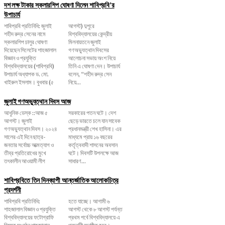
দশ লক্ষ টাকার স্কলারশিপ ঘোষণা দিলেন শাবিপ্রবি’র
উপাচার্য
শাবিপ্রবি প্রতিনিধি: জুলাই
আগস্ট) দুপুরে
শহীদ রুদ্র সেনের নামে
বিশ্ববিদ্যালয়ের কেন্দ্রীয়
স্কলারশিপ চালুর ঘোষণা
মিলনায়তনে জুলাই
দিয়েছেন সিলেটের শাহজালাল
গণঅভ্যুত্থান দিবসের
বিজ্ঞান ও প্রযুক্তি
আলোচনা সভায় অংশ নিয়ে
বিশ্ববিদ্যালয়ের (শাবিপ্রবি)
তিনি এ ঘোষণা দেন। উপাচার্য
উপাচার্য অধ্যাপক ড. মো.
বলেন, ‌“শহীদ রুদ্র সেন
খাইরুল ইসলাম। বুধবার (৫
নিয়ে...
জুলাই গণঅভ্যুত্থান দিবস আজ
আধুনিক ডেস্ক ::আজ ৫
সরকারের পতন ঘটে। দেশ
আগস্ট। জুলাই
ছেড়ে ভারতে চলে যান সাবেক
গণঅভ্যুত্থান দিবস। ২০২৪
প্রধানমন্ত্রী শেখ হাসিনা। এর
সালের এই দিনে ছাত্র-
মাধ্যমে প্রায় ১৬ বছরের
জনতার সর্বোচ্চ আত্মত্যাগ ও
কর্তৃত্ববাদী শাসনের অবসান
তীব্র প্রতিরোধের মুখে
ঘটে। দিবসটি উপলক্ষে আজ
তৎকালীন আওয়ামী লীগ
সাধারণ...
শাবিপ্রবিতে তিন দিনব্যাপী আন্তর্জাতিক আলোকচিত্র
প্রদর্শনী
শাবিপ্রবি প্রতিনিধি:
হতে যাচ্ছে। আগামী ৬
শাহজালাল বিজ্ঞান ও প্রযুক্তি
আগস্ট থেকে ৮ আগস্ট পর্যন্ত
বিশ্ববিদ্যালয়ের ফটোগ্রাফি
প্রথম পর্বে বিশ্ববিদ্যালয়ে এ
বিষয়ক সংগঠন শাহজালাল
প্রদর্শনী অনুষ্ঠিত হবে।