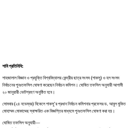
শাবি প্রতিনিধি:
শাহজালাল বিজ্ঞান ও প্রযুক্তি বিশ্ববিদ্যালয় কেন্দ্রীয় ছাত্র সংসদ (শাকসু) ও হল সংসদ
নির্বাচনের পুনঃতফসিল ঘোষণা করেছেন নির্বাচন কমিশন। ঘোষিত তফসিল অনুযায়ী আগামী
২০ জানুয়ারী ভোটগ্রহণ অনুষ্ঠিত হবে।
সোমবার (২৪ নভেম্বর) বিকেলে শাকসু’র প্রধান নির্বাচন কমিশনার প্রফেসর ড. আবুল মুকিত
মোহাম্মদ মোকাদ্দেছ স্বাক্ষরিত এক বিজ্ঞপ্তির মাধ্যমে পুনঃতফসিল ঘোষণা করা হয়।
ঘোষিত তফসিল অনুযায়ী—