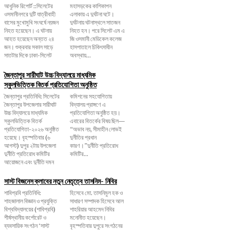
আধুনিক রিপোর্ট ::সিলেটের
মহাসড়কের কাশিকাপন
ওসমানীনগরে দুটি যাত্রীবাহী
এলাকায় এ দুর্ঘটনা ঘটে।
বাসের মুখোমুখি সংঘর্ষে নয়জন
দুর্ঘটনায় ঘটনাস্থলে সাতজন
নিহত হয়েছেন। এ ঘটনায়
নিহত হন। পরে সিলেট এম এ
আহত হয়েছেন অন্তত ২৪
জি ওসমানী মেডিকেল কলেজ
জন। শুক্রবার সকাল সাড়ে
হাসপাতালে চিকিৎসাধীন
সাতটার দিকে ঢাকা-সিলেট
অবস্থায়...
জৈন্তাপুর সারীঘাট উচ্চ বিদ্যালয়ে মাধ্যমিক
স্কুলভিত্তিক বিতর্ক প্রতিযোগিতা অনুষ্ঠিত
জৈন্তাপুর প্রতিনিধি: সিলেটের
কমিশনের সহযোগিতায়
জৈন্তাপুর উপজেলার সারীঘাট
বিদ্যালয় প্রাঙ্গণে এ
উচ্চ বিদ্যালয়ে মাধ্যমিক
প্রতিযোগিতা অনুষ্ঠিত হয়।
স্কুলভিত্তিক বিতর্ক
এবারের বিতর্কের বিষয় ছিল—
প্রতিযোগিতা-২০২৬ অনুষ্ঠিত
“অভাব নয়, সীমাহীন লোভই
হয়েছে। বৃহস্পতিবার (৬
দুর্নীতির প্রধান
আগস্ট) দুপুর ২টায় উপজেলা
কারণ।”দুর্নীতি প্রতিরোধ
দুর্নীতি প্রতিরোধ কমিটির
কমিটির...
আয়োজনে এবং দুর্নীতি দমন
সাস্ট বিজনেস ক্লাবের নতুন নেতৃত্বে তাসনিম- নিবির
শাবিপ্রবি প্রতিনিধি:
হিসেবে মো. তাসনিমুল হক ও
শাহজালাল বিজ্ঞান ও প্রযুক্তি
সাধারণ সম্পাদক হিসেবে আল
বিশ্ববিদ্যালয়ের (শাবিপ্রবি)
শাহরিয়ার আহমেদ নিবির
শীর্ষস্থানীয় কর্পোরেট ও
মনোনীত হয়েছেন।
ব্যবসায়িক সংগঠন ‘সাস্ট
বৃহস্পতিবার দুপুরে সংগঠনের