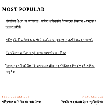
MOST POPULAR
রাষ্ট্রবিরোধী গোপন কার্যকলাপে জড়িত শাবিপ্রবির শিক্ষকদের বিরুদ্ধে ৬ সদস্যের
তদন্ত কমিটি
শাবিপ্রবির দিক থিয়েটারের মৌলিক নাটক অদ্যপুরাণ, প্রদর্শনী শুরু ২৭ আগস্ট
সিলেটের ওসমানীনগরে দুই বাসের সংঘর্ষে ৯ জন নিহত
জৈন্তাপুর সারীঘাট উচ্চ বিদ্যালয়ে মাধ্যমিক স্কুলভিত্তিক বিতর্ক প্রতিযোগিতা
অনুষ্ঠিত
PREVIOUS ARTICLE
NEXT ARTICLE
শান্তিগঞ্জে বড়শি দিয়ে মাছ ধরার উৎসব
সিলেটের লাক্কাতুরায় ট্রাক-প্রাইভেটকার