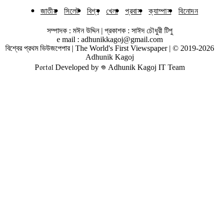
জাতীয়
সিলেট
বিশ্ব
খেলা
প্রবাস
ক্যাম্পাস
বিনোদন
সম্পাদক : মঈন উদ্দিন | প্রকাশক : সাঈদ চৌধুরী টিপু
e mail : adhunikkagoj@gmail.com
বিশ্বের প্রথম ভিউজপেপার | The World's First Viewspaper | © 2019-2026
Adhunik Kagoj
P𝔬𝔯𝔱𝔞𝔩 Developed by 𖦹 Adhunik Kagoj IT Team