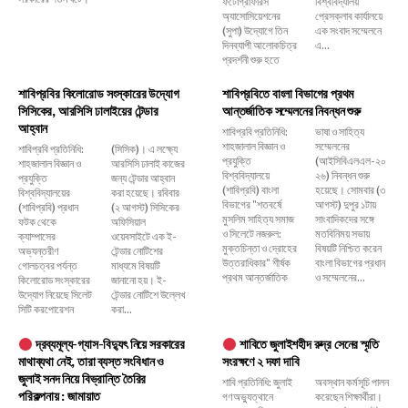
ফটোগ্রাফারস
বিশ্ববিদ্যালয়
অ্যাসোসিয়েশনের
প্রেসক্লাব কার্যালয়ে
(সুপা) উদ্যোগে তিন
এক সংবাদ সম্মেলনে
দিনব্যাপী আলোকচিত্র
এ...
প্রদর্শনী শুরু হতে
শাবিপ্রবির কিলোরোড সংস্কারের উদ্যোগ
শাবিপ্রবিতে বাংলা বিভাগের প্রথম
সিসিকের, আরসিসি ঢালাইয়ের টেন্ডার
আন্তর্জাতিক সম্মেলনের নিবন্ধন শুরু
আহ্বান
শাবিপ্রবি প্রতিনিধি:
ভাষা ও সাহিত্য
শাহজালাল বিজ্ঞান ও
সম্মেলনের
শাবিপ্রবি প্রতিনিধি:
(সিসিক)। এ লক্ষ্যে
প্রযুক্তি
(আইসিবিএলএল-২০
শাহজালাল বিজ্ঞান ও
আরসিসি ঢালাই কাজের
বিশ্ববিদ্যালয়ে
২৬) নিবন্ধন শুরু
প্রযুক্তি
জন্য টেন্ডার আহ্বান
(শাবিপ্রবি) বাংলা
হয়েছে। সোমবার (৩
বিশ্ববিদ্যালয়ের
করা হয়েছে। রবিবার
বিভাগের "শতবর্ষে
আগস্ট) দুপুর ১টায়
(শাবিপ্রবি) প্রধান
(২ আগস্ট) সিসিকের
মুসলিম সাহিত্য সমাজ
সাংবাদিকদের সঙ্গে
ফটক থেকে
অফিসিয়াল
ও সিলেটে নজরুল:
মতবিনিময় সভায়
ক্যাম্পাসের
ওয়েবসাইটে এক ই-
মুক্তচিন্তা ও দ্রোহের
বিষয়টি নিশ্চিত করেন
অভ্যন্তরীণ
টেন্ডার নোটিশের
উত্তরাধিকার" শীর্ষক
বাংলা বিভাগের প্রধান
গোলচত্বর পর্যন্ত
মাধ্যমে বিষয়টি
প্রথম আন্তর্জাতিক
ও সম্মেলনের...
কিলোরোড সংস্কারের
জানানো হয়। ই-
উদ্যোগ নিয়েছে সিলেট
টেন্ডার নোটিশে উল্লেখ
সিটি করপোরেশন
করা...
দ্রব্যমূল্য-গ্যাস-বিদ্যুৎ নিয়ে সরকারের
শাবিতে জুলাইশহীদ রুদ্র সেনের স্মৃতি
মাথাব্যথা নেই, তারা ব্যস্ত সংবিধান ও
সংরক্ষণে ২ দফা দাবি
জুলাই সনদ নিয়ে বিভ্রান্তি তৈরির
শাবি প্রতিনিধি: জুলাই
অবস্থান কর্মসূচি পালন
পরিকল্পনায় : জামায়াত
গণঅভ্যুত্থানে
করেছেন শিক্ষার্থীরা।