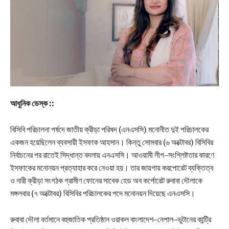
আধুনিক ডেস্ক ::
বিসিবি পরিচালনা পর্ষদে জাতীয় ক্রীড়া পরিষদ (এনএসসি) মনোনীত দুই পরিচালকের
একজন হয়েছিলেন ব্যবসায়ী ইসফাক আহসান। কিন্তু সোমবার (৬ অক্টোবর) বিসিবির
নির্বাচনের পর রাতেই সিদ্ধান্ত বদলায় এনএসসি। আওয়ামী লীগ–সংশ্লিষ্টতার কারণে
ইসফাকের মনোনয়ন প্রত্যাহার করে নেওয়া হয়। তার জায়গায় করপোরেট ব্যক্তিত্ব
ও নারী ক্রীড়া সংগঠক গ্রামীণ ফোনের সাবেক হেড অব কর্পোরেট রুবাবা দৌলাকে
মঙ্গলবার (৭ অক্টোবর) বিসিবির পরিচালকের পদে মনোনয়ন দিয়েছে এনএসসি।
রুবাবা দৌলা বর্তমানে বহুজাতিক প্রতিষ্ঠান ওরাকল বাংলাদেশ–নেপাল–ভুটানের কান্ট্রি