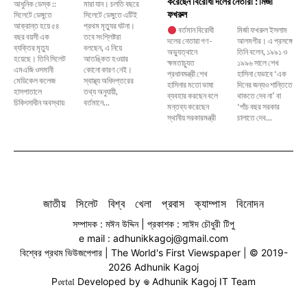
করেছেন বিরোধী দলের নেতারা : মির্জা
আধুনিক ডেস্ক ::
মারা যান। চলতি বছরে
ফখরুল
সিলেটে ডেঙ্গুতে
সিলেটে ডেঙ্গুতে এটিই
আক্রান্ত হয়ে ৫৪
প্রথম মৃত্যুর ঘটনা।
বর্তমান বিরোধী
মির্জা ফখরুল ইসলাম
বছর বয়সী এক
তবে সংশ্লিষ্টরা
দলের নেতারা গণ-
আলমগীর। এ প্রসঙ্গে
ব্যক্তির মৃত্যু
বলছেন, এ নিয়ে
অভ্যুত্থানে
তিনি বলেন, ১৯৯১ ও
হয়েছে। তিনি সিলেট
আতঙ্কিত হওয়ার
ক্ষমতাচ্যুত
১৯৯৬ সালে শেখ
এমএজি ওসমানী
কোনো কারণ নেই।
প্রধানমন্ত্রী শেখ
হাসিনা যেভাবে ‘এক
মেডিকেল কলেজ
স্বাস্থ্য অধিদপ্তরের
হাসিনার মতো ভাষা
দিনের জন্যও শান্তিতে
হাসপাতালে
তথ্য অনুযায়ী,
ব্যবহার করছেন বলে
থাকতে দেব না’ বা
চিকিৎসাধীন অবস্থায়
বর্তমানে...
মন্তব্য করেছেন
‘পাঁচ বছর সরকার
স্থানীয় সরকারমন্ত্রী
চালাতে দেব...
জাতীয়
সিলেট
বিশ্ব
খেলা
প্রবাস
ক্যাম্পাস
বিনোদন
সম্পাদক : মঈন উদ্দিন | প্রকাশক : সাঈদ চৌধুরী টিপু
e mail : adhunikkagoj@gmail.com
বিশ্বের প্রথম ভিউজপেপার | The World's First Viewspaper | © 2019-
2026 Adhunik Kagoj
P𝔬𝔯𝔱𝔞𝔩 Developed by 𖦹 Adhunik Kagoj IT Team