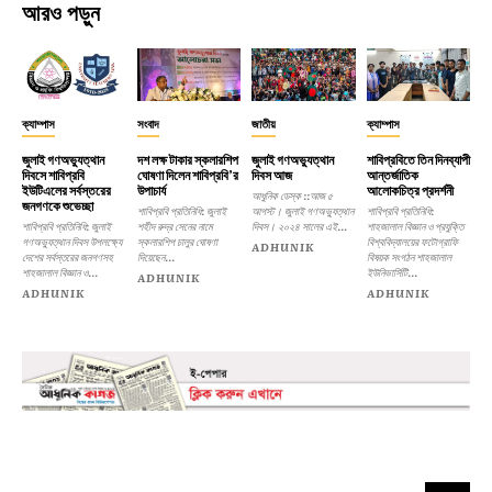
আরও পড়ুন
ক্যাম্পাস
সংবাদ
জাতীয়
ক্যাম্পাস
জুলাই গণঅভ্যুত্থান
দশ লক্ষ টাকার স্কলারশিপ
জুলাই গণঅভ্যুত্থান
শাবিপ্রবিতে তিন দিনব্যাপী
দিবসে শাবিপ্রবি
ঘোষণা দিলেন শাবিপ্রবি’র
দিবস আজ
আন্তর্জাতিক
ইউটিএলের সর্বস্তরের
উপাচার্য
আলোকচিত্র প্রদর্শনী
আধুনিক ডেস্ক ::আজ ৫
জনগণকে শুভেচ্ছা
শাবিপ্রবি প্রতিনিধি: জুলাই
আগস্ট। জুলাই গণঅভ্যুত্থান
শাবিপ্রবি প্রতিনিধি:
শাবিপ্রবি প্রতিনিধি: জুলাই
শহীদ রুদ্র সেনের নামে
দিবস। ২০২৪ সালের এই...
শাহজালাল বিজ্ঞান ও প্রযুক্তি
গণঅভ্যুত্থান দিবস উপলক্ষ্যে
স্কলারশিপ চালুর ঘোষণা
বিশ্ববিদ্যালয়ের ফটোগ্রাফি
ADHUNIK
দেশের সর্বস্তরের জনগণসহ
দিয়েছেন...
বিষয়ক সংগঠন শাহজালাল
শাহজালাল বিজ্ঞান ও...
ইউনিভার্সিটি...
ADHUNIK
ADHUNIK
ADHUNIK