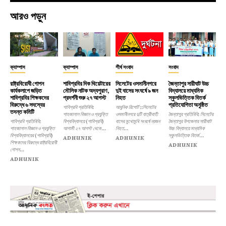
আরও পড়ুন
ক্যাম্পাস
ক্যাম্পাস
শীর্ষ সংবাদ
সংবাদ
রাষ্ট্রবিরোধী গোপন
শাবিপ্রবির দিক থিয়েটারের
সিলেটের ওসমানীনগরে
জৈন্তাপুর সারীঘাট উচ্চ
কার্যকলাপে জড়িত
মৌলিক নাটক অদ্যপুরাণ,
দুই বাসের সংঘর্ষে ৯ জন
বিদ্যালয়ে মাধ্যমিক
শাবিপ্রবির শিক্ষকদের
প্রদর্শনী শুরু ২৭ আগস্ট
নিহত
স্কুলভিত্তিক বিতর্ক
বিরুদ্ধে ৬ সদস্যের
প্রতিযোগিতা অনুষ্ঠিত
শাবিপ্রবি প্রতিনিধি:
আধুনিক রিপোর্ট ::সিলেটের
তদন্ত কমিটি
শাহজালাল বিজ্ঞান ও প্রযুক্তি
ওসমানীনগরে দুটি যাত্রীবাহী
জৈন্তাপুর প্রতিনিধি: সিলেটের
শাবিপ্রবি প্রতিনিধি:
বিশ্ববিদ্যালয়ে (শাবিপ্রবি)
বাসের মুখোমুখি সংঘর্ষে নয়জন
জৈন্তাপুর উপজেলার সারীঘাট
শাহজালাল বিজ্ঞান ও প্রযুক্তি
আগামী ২৭ আগস্ট থেকে...
নিহত...
উচ্চ বিদ্যালয়ে মাধ্যমিক
বিশ্ববিদ্যালয়ের (শাবিপ্রবি)
স্কুলভিত্তিক বিতর্ক...
ADHUNIK
ADHUNIK
শিক্ষকদের বিরুদ্ধে রাষ্ট্রবিরোধী
ADHUNIK
গোপন...
ADHUNIK