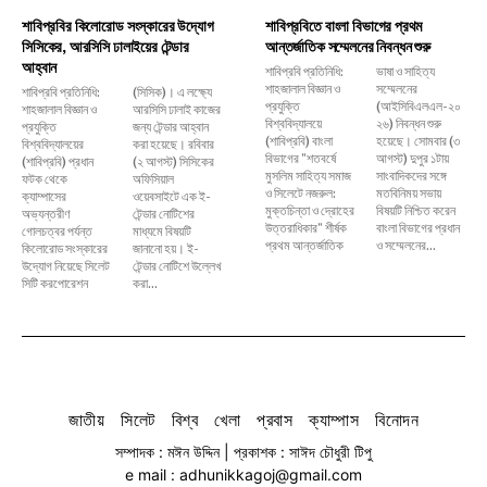
শাবিপ্রবির কিলোরোড সংস্কারের উদ্যোগ
শাবিপ্রবিতে বাংলা বিভাগের প্রথম
সিসিকের, আরসিসি ঢালাইয়ের টেন্ডার
আন্তর্জাতিক সম্মেলনের নিবন্ধন শুরু
আহ্বান
শাবিপ্রবি প্রতিনিধি:
ভাষা ও সাহিত্য
শাহজালাল বিজ্ঞান ও
সম্মেলনের
শাবিপ্রবি প্রতিনিধি:
(সিসিক)। এ লক্ষ্যে
প্রযুক্তি
(আইসিবিএলএল-২০
শাহজালাল বিজ্ঞান ও
আরসিসি ঢালাই কাজের
বিশ্ববিদ্যালয়ে
২৬) নিবন্ধন শুরু
প্রযুক্তি
জন্য টেন্ডার আহ্বান
(শাবিপ্রবি) বাংলা
হয়েছে। সোমবার (৩
বিশ্ববিদ্যালয়ের
করা হয়েছে। রবিবার
বিভাগের "শতবর্ষে
আগস্ট) দুপুর ১টায়
(শাবিপ্রবি) প্রধান
(২ আগস্ট) সিসিকের
মুসলিম সাহিত্য সমাজ
সাংবাদিকদের সঙ্গে
ফটক থেকে
অফিসিয়াল
ও সিলেটে নজরুল:
মতবিনিময় সভায়
ক্যাম্পাসের
ওয়েবসাইটে এক ই-
মুক্তচিন্তা ও দ্রোহের
বিষয়টি নিশ্চিত করেন
অভ্যন্তরীণ
টেন্ডার নোটিশের
উত্তরাধিকার" শীর্ষক
বাংলা বিভাগের প্রধান
গোলচত্বর পর্যন্ত
মাধ্যমে বিষয়টি
প্রথম আন্তর্জাতিক
ও সম্মেলনের...
কিলোরোড সংস্কারের
জানানো হয়। ই-
উদ্যোগ নিয়েছে সিলেট
টেন্ডার নোটিশে উল্লেখ
সিটি করপোরেশন
করা...
জাতীয়
সিলেট
বিশ্ব
খেলা
প্রবাস
ক্যাম্পাস
বিনোদন
সম্পাদক : মঈন উদ্দিন | প্রকাশক : সাঈদ চৌধুরী টিপু
e mail : adhunikkagoj@gmail.com