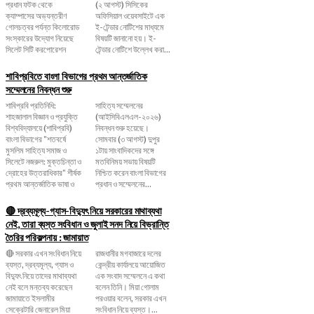
প্রধান ফটক থেকে
(২ আগস্ট) সিসিকের
ক্যাম্পাসের অভ্যন্তরীণ
অফিসিয়াল ওয়েবসাইটে এক
গোলচত্বর পর্যন্ত কিলোরোড
ই-টেন্ডার নোটিশের মাধ্যমে
সংস্কারের উদ্যোগ নিয়েছে
বিষয়টি জানানো হয়। ই-
সিলেট সিটি করপোরেশন
টেন্ডার নোটিশে উল্লেখ করা...
শাবিপ্রবিতে বাংলা বিভাগের প্রথম আন্তর্জাতিক
সম্মেলনের নিবন্ধন শুরু
শাবিপ্রবি প্রতিনিধি:
সাহিত্য সম্মেলনের
শাহজালাল বিজ্ঞান ও প্রযুক্তি
(আইসিবিএলএল-২০২৬)
বিশ্ববিদ্যালয়ে (শাবিপ্রবি)
নিবন্ধন শুরু হয়েছে।
বাংলা বিভাগের "শতবর্ষে
সোমবার (৩ আগস্ট) দুপুর
মুসলিম সাহিত্য সমাজ ও
১টায় সাংবাদিকদের সঙ্গে
সিলেটে নজরুল: মুক্তচিন্তা ও
মতবিনিময় সভায় বিষয়টি
দ্রোহের উত্তরাধিকার" শীর্ষক
নিশ্চিত করেন বাংলা বিভাগের
প্রথম আন্তর্জাতিক ভাষা ও
প্রধান ও সম্মেলনের...
🔴 দ্রব্যমূল্য-গ্যাস-বিদ্যুৎ নিয়ে সরকারের মাথাব্যথা
নেই, তারা ব্যস্ত সংবিধান ও জুলাই সনদ নিয়ে বিভ্রান্তি
তৈরির পরিকল্পনায় : জামায়াত
🔴 সরকার এখন সংবিধান নিয়ে
রাজধানীর মগবাজারে দলের
ব্যস্ত, দ্রব্যমূল্য, গ্যাস ও
কেন্দ্রীয় কার্যালয়ে আয়োজিত
বিদ্যুৎ নিয়ে তাদের মাথাব্যথা
এক সংবাদ সম্মেলনে এ কথা
নেই বলে মন্তব্য করেছেন
বলেন তিনি। মিয়া গোলাম
জামায়াতে ইসলামীর
পরওয়ার বলেন, সরকার এখন
সেক্রেটারি জেনারেল মিয়া
সংবিধান নিয়ে ব্যস্ত।...