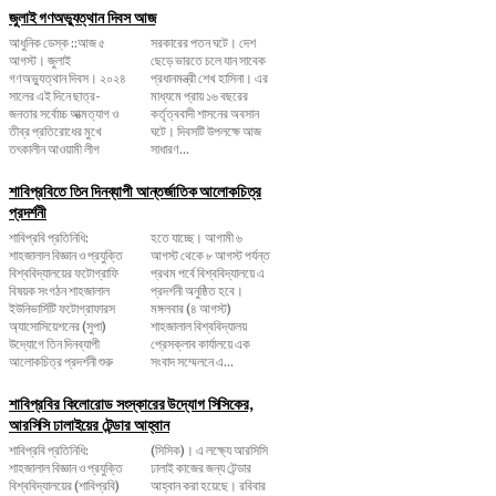
জুলাই গণঅভ্যুত্থান দিবস আজ
আধুনিক ডেস্ক ::আজ ৫
সরকারের পতন ঘটে। দেশ
আগস্ট। জুলাই
ছেড়ে ভারতে চলে যান সাবেক
গণঅভ্যুত্থান দিবস। ২০২৪
প্রধানমন্ত্রী শেখ হাসিনা। এর
সালের এই দিনে ছাত্র-
মাধ্যমে প্রায় ১৬ বছরের
জনতার সর্বোচ্চ আত্মত্যাগ ও
কর্তৃত্ববাদী শাসনের অবসান
তীব্র প্রতিরোধের মুখে
ঘটে। দিবসটি উপলক্ষে আজ
তৎকালীন আওয়ামী লীগ
সাধারণ...
শাবিপ্রবিতে তিন দিনব্যাপী আন্তর্জাতিক আলোকচিত্র
প্রদর্শনী
শাবিপ্রবি প্রতিনিধি:
হতে যাচ্ছে। আগামী ৬
শাহজালাল বিজ্ঞান ও প্রযুক্তি
আগস্ট থেকে ৮ আগস্ট পর্যন্ত
বিশ্ববিদ্যালয়ের ফটোগ্রাফি
প্রথম পর্বে বিশ্ববিদ্যালয়ে এ
বিষয়ক সংগঠন শাহজালাল
প্রদর্শনী অনুষ্ঠিত হবে।
ইউনিভার্সিটি ফটোগ্রাফারস
মঙ্গলবার (৪ আগস্ট)
অ্যাসোসিয়েশনের (সুপা)
শাহজালাল বিশ্ববিদ্যালয়
উদ্যোগে তিন দিনব্যাপী
প্রেসক্লাব কার্যালয়ে এক
আলোকচিত্র প্রদর্শনী শুরু
সংবাদ সম্মেলনে এ...
শাবিপ্রবির কিলোরোড সংস্কারের উদ্যোগ সিসিকের,
আরসিসি ঢালাইয়ের টেন্ডার আহ্বান
শাবিপ্রবি প্রতিনিধি:
(সিসিক)। এ লক্ষ্যে আরসিসি
শাহজালাল বিজ্ঞান ও প্রযুক্তি
ঢালাই কাজের জন্য টেন্ডার
বিশ্ববিদ্যালয়ের (শাবিপ্রবি)
আহ্বান করা হয়েছে। রবিবার