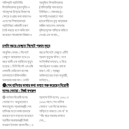
শাবিপ্রবি প্রতিনিধি:
প্রযুক্তি বিশ্ববিদ্যালয়
বিশ্ববিদ্যালয় মুক্তবুদ্ধি ও
(শাবিপ্রবি) শাখা ছাত্র
গঠনমূলক চিন্তার বিকাশের
ইউনিয়ন। সোমবার (৩
ক্ষেত্র হওয়ার কথা থাকলেও
আগস্ট) মধ্যরাতে শাখা
এদেশের শিক্ষাব্যবস্থা
ছাত্রশক্তির যুগ্ম আহ্বায়ক
প্রতিনিয়ত ধর্ষকামী তরুণ
সাজিদ আহমেদ মোল্লার
তৈরি করছে বলে অভিযোগ
দৃষ্টান্তমূলক শাস্তির দাবিতে
করেছেন শাহজালাল বিজ্ঞান ও
দেওয়া এক সংবাদ...
চলতি বছরে ডেঙ্গুতে সিলেটে প্রথম মৃত্যু
আধুনিক ডেস্ক :: সিলেটে
বছরে সিলেটে ডেঙ্গুতে এটিই
ডেঙ্গুতে আক্রান্ত হয়ে ৫৪
প্রথম মৃত্যুর ঘটনা। তবে
বছর বয়সী এক ব্যক্তির মৃত্যু
সংশ্লিষ্টরা বলছেন, এ নিয়ে
হয়েছে। তিনি সিলেট এমএজি
আতঙ্কিত হওয়ার কোনো
ওসমানী মেডিকেল কলেজ
কারণ নেই। স্বাস্থ্য
হাসপাতালে চিকিৎসাধীন
অধিদপ্তরের তথ্য অনুযায়ী,
অবস্থায় মারা যান। চলতি
বর্তমানে...
🔴শেখ হাসিনার ভাষায় কথা বলতে শুরু করেছেন বিরোধী
দলের নেতারা : মির্জা ফখরুল
🔴 বর্তমান বিরোধী দলের
প্রসঙ্গে তিনি বলেন, ১৯৯১ ও
নেতারা গণ-অভ্যুত্থানে
১৯৯৬ সালে শেখ হাসিনা
ক্ষমতাচ্যুত প্রধানমন্ত্রী শেখ
যেভাবে ‘এক দিনের জন্যও
হাসিনার মতো ভাষা ব্যবহার
শান্তিতে থাকতে দেব না’ বা
করছেন বলে মন্তব্য করেছেন
‘পাঁচ বছর সরকার চালাতে
স্থানীয় সরকারমন্ত্রী মির্জা
দেব...
ফখরুল ইসলাম আলমগীর। এ