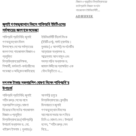
বিজ্ঞান ও প্রযুক্তি বিশ্ববিদ্যালয়ের
ফটোগ্রাফি বিষয়ক সংগঠন
শাহজালাল ইউনিভার্সিটি...
ADHUNIK
জুলাই গণঅভ্যুত্থান দিবসে শাবিপ্রবি ইউটিএলের
সর্বস্তরের জনগণকে শুভেচ্ছা
শাবিপ্রবি প্রতিনিধি: জুলাই
ইউনিভার্সিটি টিচার্স লিংক
গণঅভ্যুত্থান দিবস
(ইউটিএল), সাস্ট চ্যাপ্টার।
উপলক্ষ্যে দেশের সর্বস্তরের
বুধবার ( ৫ আগস্ট) সংগঠনটির
জনগণসহ শাহজালাল বিজ্ঞান ও
আহ্বায়ক অধ্যাপক ড.
প্রযুক্তি
আব্দুল্লাহ আল মামুন এবং
বিশ্ববিদ্যালয়েরশিক্ষক,
সদস্য সচিব অধ্যাপক ড.
শিক্ষার্থী, কর্মকর্তা-কর্মচারীদের
জামাল উদ্দীনের স্বাক্ষরিত এক
শুভেচ্ছা ও অভিনন্দন জানিয়েছে
যৌথ বিবৃতিতে এ...
দশ লক্ষ টাকার স্কলারশিপ ঘোষণা দিলেন শাবিপ্রবি’র
উপাচার্য
শাবিপ্রবি প্রতিনিধি: জুলাই
আগস্ট) দুপুরে
শহীদ রুদ্র সেনের নামে
বিশ্ববিদ্যালয়ের কেন্দ্রীয়
স্কলারশিপ চালুর ঘোষণা
মিলনায়তনে জুলাই
দিয়েছেন সিলেটের শাহজালাল
গণঅভ্যুত্থান দিবসের
বিজ্ঞান ও প্রযুক্তি
আলোচনা সভায় অংশ নিয়ে
বিশ্ববিদ্যালয়ের (শাবিপ্রবি)
তিনি এ ঘোষণা দেন। উপাচার্য
উপাচার্য অধ্যাপক ড. মো.
বলেন, ‌“শহীদ রুদ্র সেন
খাইরুল ইসলাম। বুধবার (৫
নিয়ে...