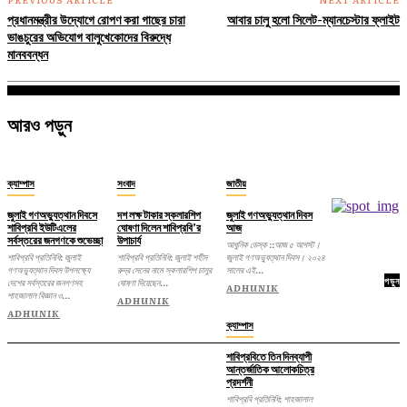
প্রধানমন্ত্রীর উদ্যোগে রোপণ করা গাছের চারা
আবার চালু হলো সিলেট-ম্যানচেস্টার ফ্লাইট
ভাঙচুরের অভিযোগ বালুখেকোদের বিরুদ্ধে
মানববন্ধন
আরও পড়ুন
ক্যাম্পাস
সংবাদ
জাতীয়
জুলাই গণঅভ্যুত্থান দিবসে
দশ লক্ষ টাকার স্কলারশিপ
জুলাই গণঅভ্যুত্থান দিবস
শাবিপ্রবি ইউটিএলের
ঘোষণা দিলেন শাবিপ্রবি’র
আজ
সর্বস্তরের জনগণকে শুভেচ্ছা
উপাচার্য
আধুনিক ডেস্ক ::আজ ৫ আগস্ট।
শাবিপ্রবি প্রতিনিধি: জুলাই
শাবিপ্রবি প্রতিনিধি: জুলাই শহীদ
জুলাই গণঅভ্যুত্থান দিবস। ২০২৪
গণঅভ্যুত্থান দিবস উপলক্ষ্যে
রুদ্র সেনের নামে স্কলারশিপ চালুর
সালের এই...
পড়ুন
দেশের সর্বস্তরের জনগণসহ
ঘোষণা দিয়েছেন...
ADHUNIK
শাহজালাল বিজ্ঞান ও...
ADHUNIK
ADHUNIK
ক্যাম্পাস
শাবিপ্রবিতে তিন দিনব্যাপী
আন্তর্জাতিক আলোকচিত্র
প্রদর্শনী
শাবিপ্রবি প্রতিনিধি: শাহজালাল