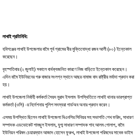
লাখাই প্রতিনিধি:
হবিগঞ্জের লাখাই উপজেলার বামৈ পূর্ব গ্রামের বীর মুক্তিযোদ্ধা রজব আলী (৮০) ইন্তেকাল
করেছেন।
বৃহস্পতিবার (২ জুলাই) সকালে বার্ধক্যজনিত কারণে নিজ বাড়িতে ইন্তেকাল করেছেন।
এদিন বামৈ ইউনিয়নের গরু বাজার সংলগ্ন স্থানে আছর নামাজ বাদ রাষ্ট্রীয় মর্যাদা প্রদান করা
হয়।
লাখাই উপজেলা নির্বাহী কর্মকর্তা সৈয়দ মুরাদ ইসলাম উপস্থিতিতে লাখাই থানার ভারপ্রাপ্ত
কর্মকর্তা (ওসি) -র নির্দেশনায় পুলিশ সদস্যরা গার্ডঅব অনার প্রদান করেন।
এসময় উপস্থিত ছিলেন লাখাই উপজেলা বিএনপির সিনিয়র সহ সভাপতি শেখ ফরিদ, সাধারণ
সম্পাদক এডভোকেট শামছুল ইসলাম, যুগ্ম সাধারণ সম্পাদক শাহ আলম গোলাপ, বামৈ
ইউনিয়ন পরিষদ চেয়ারম্যান আজাদ হোসেন ফুরুখ, লাখাই উপজেলা পরিষদের সাবেক ভাইস