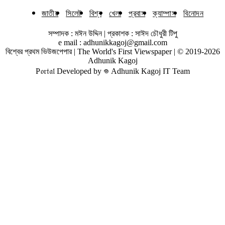
জাতীয়
সিলেট
বিশ্ব
খেলা
প্রবাস
ক্যাম্পাস
বিনোদন
সম্পাদক : মঈন উদ্দিন | প্রকাশক : সাঈদ চৌধুরী টিপু
e mail : adhunikkagoj@gmail.com
বিশ্বের প্রথম ভিউজপেপার | The World's First Viewspaper | © 2019-2026
Adhunik Kagoj
P𝔬𝔯𝔱𝔞𝔩 Developed by 𖦹 Adhunik Kagoj IT Team