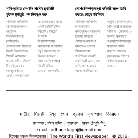
শাবিপ্রবিতে স্পোর্টস সাস্টের চ্যারিটি
দেশের শিক্ষাব্যবস্থা ধর্ষকামী তরুণ তৈরি
ফুটবল টুর্নামেন্ট, দল নিবন্ধন শুরু
করছে: ছাত্র ইউনিয়ন
শাবিপ্রবি প্রতিনিধি:
আয়োজন করতে যাচ্ছে
শাবিপ্রবি প্রতিনিধি:
প্রযুক্তি বিশ্ববিদ্যালয়
শাহজালাল বিজ্ঞান ও
একটি চ্যারিটি ফুটবল
বিশ্ববিদ্যালয়
(শাবিপ্রবি) শাখা ছাত্র
প্রযুক্তি
টুর্নামেন্ট। টুর্নামেন্ট
মুক্তবুদ্ধি ও গঠনমূলক
ইউনিয়ন। সোমবার (৩
বিশ্ববিদ্যালয়ের
উপলক্ষে
চিন্তার বিকাশের
আগস্ট) মধ্যরাতে
(শাবিপ্রবি)
বিশ্ববিদ্যালয়ের
ক্ষেত্র হওয়ার কথা
শাখা ছাত্রশক্তির যুগ্ম
লোকপ্রশাসন বিভাগের
অর্জুণতলায় সংগঠনটির
থাকলেও এদেশের
আহ্বায়ক সাজিদ
কিডনি বিকল সাবেক
টেন্টে শুরু হয়েছে দল
শিক্ষাব্যবস্থা
আহমেদ মোল্লার
শিক্ষার্থী আশরাফুল
নিবন্ধন কার্যক্রম।
প্রতিনিয়ত ধর্ষকামী
দৃষ্টান্তমূলক শাস্তির
আলমের জীবন বাঁচাতে
সোমবার (৩ আগস্ট)
তরুণ তৈরি করছে বলে
দাবিতে দেওয়া এক
বিশ্ববিদ্যালয়ের
বিষয়টি নিশ্চিত
অভিযোগ করেছেন
সংবাদ...
খেলাধুলাবিষয়ক
করেছেন সংগঠনটির...
শাহজালাল বিজ্ঞান ও
সংগঠন স্পোর্টস সাস্ট
জাতীয়
সিলেট
বিশ্ব
খেলা
প্রবাস
ক্যাম্পাস
বিনোদন
সম্পাদক : মঈন উদ্দিন | প্রকাশক : সাঈদ চৌধুরী টিপু
e mail : adhunikkagoj@gmail.com
বিশ্বের প্রথম ভিউজপেপার | The World's First Viewspaper | © 2019-