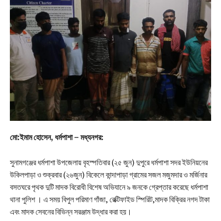
মো:ইমাম হোসেন, ধর্মপাশা – মধ্যনগর:
সুনামগঞ্জের ধর্মপাশা উপজেলায় বৃহস্পতিবার (২৫ জুন) দুপুরে ধর্মপাশা সদর ইউনিয়নের
উকিলপাড়া ও শুক্রবার (২৬জুন) বিকেলে কান্দাপাড়া গ্রামের সজল মজুমদার ও মর্জিনার
বসতঘরে পৃথক দুটি মাদক বিরোধী বিশেষ অভিযানে ৯ জনকে গ্রেপ্তার করেছে ধর্মপাশা
থানা পুলিশ । এ সময় বিপুল পরিমাণ গাঁজা, রেক্টিফাইড স্পিরিট,মাদক বিক্রির নগদ টাকা
এবং মাদক সেবনের বিভিন্ন সরঞ্জাম উদ্ধার করা হয়।