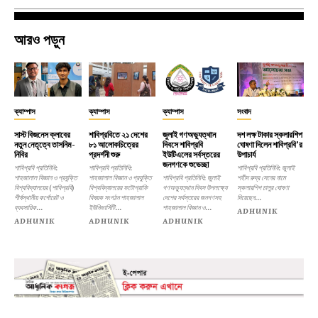
আরও পড়ুন
ক্যাম্পাস
ক্যাম্পাস
ক্যাম্পাস
সংবাদ
সাস্ট বিজনেস ক্লাবের
শাবিপ্রবিতে ২১ দেশের
জুলাই গণঅভ্যুত্থান
দশ লক্ষ টাকার স্কলারশিপ
নতুন নেতৃত্বে তাসনিম-
৮১ আলোকচিত্রের
দিবসে শাবিপ্রবি
ঘোষণা দিলেন শাবিপ্রবি’র
নিবির
প্রদর্শনী শুরু
ইউটিএলের সর্বস্তরের
উপাচার্য
জনগণকে শুভেচ্ছা
শাবিপ্রবি প্রতিনিধি:
শাবিপ্রবি প্রতিনিধি:
শাবিপ্রবি প্রতিনিধি: জুলাই
শাহজালাল বিজ্ঞান ও প্রযুক্তি
শাহজালাল বিজ্ঞান ও প্রযুক্তি
শাবিপ্রবি প্রতিনিধি: জুলাই
শহীদ রুদ্র সেনের নামে
বিশ্ববিদ্যালয়ের (শাবিপ্রবি)
বিশ্ববিদ্যালয়ের ফটোগ্রাফি
গণঅভ্যুত্থান দিবস উপলক্ষ্যে
স্কলারশিপ চালুর ঘোষণা
শীর্ষস্থানীয় কর্পোরেট ও
বিষয়ক সংগঠন শাহজালাল
দেশের সর্বস্তরের জনগণসহ
দিয়েছেন...
ব্যবসায়িক...
ইউনিভার্সিটি...
শাহজালাল বিজ্ঞান ও...
ADHUNIK
ADHUNIK
ADHUNIK
ADHUNIK