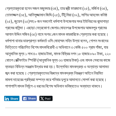
গ্রেপ্তারকৃতরা হলেন সজল মজুমদার (৩৪), তার স্ত্রী ফারজানা (২৫), মর্জিনা (৩৫),
তোফাজ্জল (৩৫), আনিসুজ্জামান জিদ্দি (২৫), টিটু মিয়া (৩২), সাগির আহমেদ কনিষ্ঠ
(২৫), জুয়েল (২৫)সহ ৮ জন সকলেই ধর্মপাশা উপজেলার সদর ইউনিয়নের কান্দাপাড়া
গ্রামের বাসিন্দা। এছাড়া নেত্রকোণা জেলার মোহনগঞ্জ উপজেলার আজমপুর গ্রামের
আলাল উদ্দিন সজিব (৩৫) নামে অপর ১জন মাদক কারবারিকে গ্রেপ্তার করা হয়েছে।
ধর্মপাশা থানার ভারপ্রাপ্ত কর্মকর্তা ওসি মোহাম্মদ সহিদ উল্যা বলেন, গোপন সংবাদের
ভিত্তিতে পরিচালিত বিশেষ মাদকবিরোধী এ অভিযানে ৩ কেজি ৫০০ গ্রাম গাঁজা, যার
আনুমানিক মূল্য ১ লাখ ৪০ হাজার টাকা, মাদক বিক্রির নগদ ১৮ হাজার ৮৯০ টাকা, ২২০
বোতল রেক্টিফাইড স্পিরিট (আনুমানিক মূল্য ৩৩ হাজার টাকা) এবং মাদক সেবনের কাজে
ব্যবহৃত বিভিন্ন সরঞ্জাম উদ্ধার করা হয়। উল্লেখিত মাদকদ্রব্য ও অন্যান্য আলামত
জব্দ করা হয়েছে। গ্রেপ্তারকৃতদের বিরুদ্ধে মাদকদ্রব্য নিয়ন্ত্রণ আইনে নিয়মিত
মামলা দায়েরের প্রক্রিয়া সম্পন্ন করে শনিবার দুপুরে আদালতে সোপর্দ করা হয়েছে।
পাশাপাশি মাদক নির্মূলে এ ধরনের বিশেষ অভিযান ভবিষ্যতেও অব্যাহত থাকবে।
Post
Share
Share