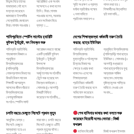
বিদ্যুৎ নিয়ে তাদের
আয়োজিত এক সংবাদ
স্মৃতি সংরক্ষণ ও প্রাপ্য
পালন করা হয়।
মাথাব্যথা নেই বলে
সম্মেলনে এ কথা বলেন
মর্যাদা প্রতিষ্ঠার লক্ষ্যে
শিক্ষার্থীদের উত্থাপিত
মন্তব্য করেছেন
তিনি। মিয়া গোলাম
২ দফা দাবিতে
দুই দফা দাবি...
জামায়াতে ইসলামীর
পরওয়ার বলেন, সরকার
প্রতিবাদ সমাবেশ ও
সেক্রেটারি জেনারেল
এখন সংবিধান নিয়ে
মিয়া গোলাম পরওয়ার।
ব্যস্ত।...
শাবিপ্রবিতে স্পোর্টস সাস্টের চ্যারিটি
দেশের শিক্ষাব্যবস্থা ধর্ষকামী তরুণ তৈরি
ফুটবল টুর্নামেন্ট, দল নিবন্ধন শুরু
করছে: ছাত্র ইউনিয়ন
শাবিপ্রবি প্রতিনিধি:
আয়োজন করতে যাচ্ছে
শাবিপ্রবি প্রতিনিধি:
প্রযুক্তি বিশ্ববিদ্যালয়
শাহজালাল বিজ্ঞান ও
একটি চ্যারিটি ফুটবল
বিশ্ববিদ্যালয়
(শাবিপ্রবি) শাখা ছাত্র
প্রযুক্তি
টুর্নামেন্ট। টুর্নামেন্ট
মুক্তবুদ্ধি ও গঠনমূলক
ইউনিয়ন। সোমবার (৩
বিশ্ববিদ্যালয়ের
উপলক্ষে
চিন্তার বিকাশের
আগস্ট) মধ্যরাতে
(শাবিপ্রবি)
বিশ্ববিদ্যালয়ের
ক্ষেত্র হওয়ার কথা
শাখা ছাত্রশক্তির যুগ্ম
লোকপ্রশাসন বিভাগের
অর্জুণতলায় সংগঠনটির
থাকলেও এদেশের
আহ্বায়ক সাজিদ
কিডনি বিকল সাবেক
টেন্টে শুরু হয়েছে দল
শিক্ষাব্যবস্থা
আহমেদ মোল্লার
শিক্ষার্থী আশরাফুল
নিবন্ধন কার্যক্রম।
প্রতিনিয়ত ধর্ষকামী
দৃষ্টান্তমূলক শাস্তির
আলমের জীবন বাঁচাতে
সোমবার (৩ আগস্ট)
তরুণ তৈরি করছে বলে
দাবিতে দেওয়া এক
বিশ্ববিদ্যালয়ের
বিষয়টি নিশ্চিত
অভিযোগ করেছেন
সংবাদ...
খেলাধুলাবিষয়ক
করেছেন সংগঠনটির...
শাহজালাল বিজ্ঞান ও
সংগঠন স্পোর্টস সাস্ট
চলতি বছরে ডেঙ্গুতে সিলেটে প্রথম মৃত্যু
শেখ হাসিনার ভাষায় কথা বলতে শুরু
করেছেন বিরোধী দলের নেতারা : মির্জা
আধুনিক ডেস্ক ::
মারা যান। চলতি বছরে
ফখরুল
সিলেটে ডেঙ্গুতে
সিলেটে ডেঙ্গুতে এটিই
আক্রান্ত হয়ে ৫৪
প্রথম মৃত্যুর ঘটনা।
বর্তমান বিরোধী
মির্জা ফখরুল ইসলাম
বছর বয়সী এক
তবে সংশ্লিষ্টরা