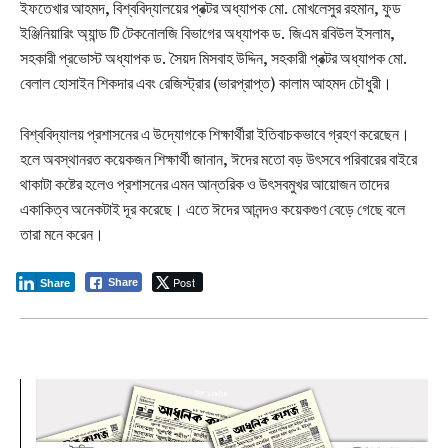
ইফতেখার আহমদ, বিশ্ববিদ্যালয়ের প্রক্টর অধ্যাপক মো. মোখলেসুর রহমান, ফুড
ইঞ্জিনিয়ারিং অ্যান্ড টি টেকনোলজি বিভাগের অধ্যাপক ড. জিএম রবিউল ইসলাম,
সহকারী প্রভোস্ট অধ্যাপক ড. সৈয়দ মিসবাহ উদ্দিন, সহকারী প্রক্টর অধ্যাপক মো.
বেলাল হোসাইন শিকদার এবং রেজিস্ট্রার (ভারপ্রাপ্ত) কালাম আহমদ চৌধুরী।‎‎
বিশ্ববিদ্যালয় প্রশাসনের এ উদ্যোগকে শিক্ষার্থীরা ইতিবাচকভাবে গ্রহণ করেছেন।
হলে অবস্থানরত কয়েকজন শিক্ষার্থী জানান, ঈদের মতো বড় উৎসবে পরিবারের বাইরে
থাকাটা কষ্টের হলেও প্রশাসনের এমন আন্তরিক ও উৎসবমুখর আয়োজন তাদের
একাকিত্ব অনেকটাই দূর করেছে। এতে ঈদের আনন্দও কয়েকগুণ বেড়ে গেছে বলে
তারা মনে করেন।
Post
Share
Share