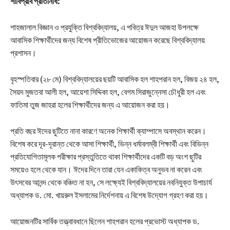
শাবিপ্রবি প্রতিনিধি: ‎
শাহজালাল বিজ্ঞান ও প্রযুক্তি বিশ্ববিদ্যালয়, এ পবিত্র ঈদুল আজহা উপলক্ষে
আবাসিক শিক্ষার্থীদের জন্য বিশেষ প্রীতিভোজের আয়োজন করেছে বিশ্ববিদ্যালয়
প্রশাসন। ‎‎
বৃহস্পতিবার (২৮ মে) বিশ্ববিদ্যালয়ের ছয়টি আবাসিক হল শাহপরান হল, বিজয় ২৪ হল,
সৈয়দ মুজতবা আলী হল, আয়েশা সিদ্দিকা হল, বেগম সিরাজুন্নেসা চৌধুরী হল এবং
ফাতিমা তুজ জাহরা হলের শিক্ষার্থীদের জন্য এ আয়োজন করা হয়।
‎‎প্রতি বছর ঈদের ছুটিতে নানা কারণে অনেক শিক্ষার্থী ক্যাম্পাসে অবস্থান করেন।
বিশেষ করে দূর-দূরান্ত থেকে আসা শিক্ষার্থী, ভিন্ন ধর্মাবলম্বী শিক্ষার্থী এবং বিভিন্ন
প্রতিযোগিতামূলক পরীক্ষার প্রস্তুতিতে থাকা শিক্ষার্থীদের একটি বড় অংশ ছুটির
সময়েও হলে থেকে যান। ঈদের দিনে তারা যেন একাকিত্ব অনুভব না করেন এবং
উৎসবের আনন্দ থেকে বঞ্চিত না হন, সে লক্ষ্যেই বিশ্ববিদ্যালয়ের নবনিযুক্ত উপাচার্য
অধ্যাপক ড. মো. খায়রুল ইসলামের নির্দেশনায় এ বিশেষ উদ্যোগ গ্রহণ করা হয়।‎‎
আয়োজনটির সার্বিক তত্ত্বাবধানে ছিলেন শাহপরান হলের প্রভোস্ট অধ্যাপক ড.