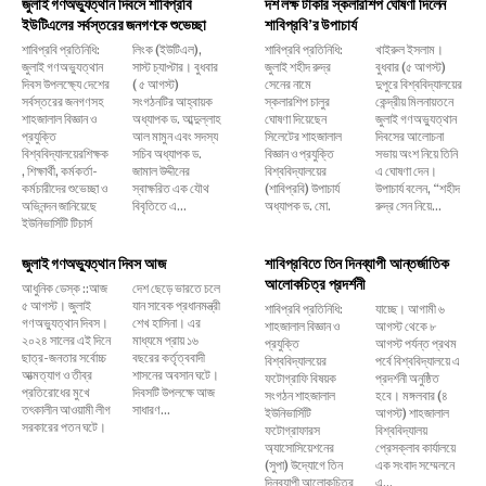
জুলাই গণঅভ্যুত্থান দিবসে শাবিপ্রবি
দশ লক্ষ টাকার স্কলারশিপ ঘোষণা দিলেন
ইউটিএলের সর্বস্তরের জনগণকে শুভেচ্ছা
শাবিপ্রবি’র উপাচার্য
শাবিপ্রবি প্রতিনিধি:
লিংক (ইউটিএল),
শাবিপ্রবি প্রতিনিধি:
খাইরুল ইসলাম।
জুলাই গণঅভ্যুত্থান
সাস্ট চ্যাপ্টার। বুধবার
জুলাই শহীদ রুদ্র
বুধবার (৫ আগস্ট)
দিবস উপলক্ষ্যে দেশের
( ৫ আগস্ট)
সেনের নামে
দুপুরে বিশ্ববিদ্যালয়ের
সর্বস্তরের জনগণসহ
সংগঠনটির আহ্বায়ক
স্কলারশিপ চালুর
কেন্দ্রীয় মিলনায়তনে
শাহজালাল বিজ্ঞান ও
অধ্যাপক ড. আব্দুল্লাহ
ঘোষণা দিয়েছেন
জুলাই গণঅভ্যুত্থান
প্রযুক্তি
আল মামুন এবং সদস্য
সিলেটের শাহজালাল
দিবসের আলোচনা
বিশ্ববিদ্যালয়েরশিক্ষক
সচিব অধ্যাপক ড.
বিজ্ঞান ও প্রযুক্তি
সভায় অংশ নিয়ে তিনি
, শিক্ষার্থী, কর্মকর্তা-
জামাল উদ্দীনের
বিশ্ববিদ্যালয়ের
এ ঘোষণা দেন।
কর্মচারীদের শুভেচ্ছা ও
স্বাক্ষরিত এক যৌথ
(শাবিপ্রবি) উপাচার্য
উপাচার্য বলেন, ‌“শহীদ
অভিনন্দন জানিয়েছে
বিবৃতিতে এ...
অধ্যাপক ড. মো.
রুদ্র সেন নিয়ে...
ইউনিভার্সিটি টিচার্স
জুলাই গণঅভ্যুত্থান দিবস আজ
শাবিপ্রবিতে তিন দিনব্যাপী আন্তর্জাতিক
আলোকচিত্র প্রদর্শনী
আধুনিক ডেস্ক ::আজ
দেশ ছেড়ে ভারতে চলে
৫ আগস্ট। জুলাই
যান সাবেক প্রধানমন্ত্রী
শাবিপ্রবি প্রতিনিধি:
যাচ্ছে। আগামী ৬
গণঅভ্যুত্থান দিবস।
শেখ হাসিনা। এর
শাহজালাল বিজ্ঞান ও
আগস্ট থেকে ৮
২০২৪ সালের এই দিনে
মাধ্যমে প্রায় ১৬
প্রযুক্তি
আগস্ট পর্যন্ত প্রথম
ছাত্র-জনতার সর্বোচ্চ
বছরের কর্তৃত্ববাদী
বিশ্ববিদ্যালয়ের
পর্বে বিশ্ববিদ্যালয়ে এ
আত্মত্যাগ ও তীব্র
শাসনের অবসান ঘটে।
ফটোগ্রাফি বিষয়ক
প্রদর্শনী অনুষ্ঠিত
প্রতিরোধের মুখে
দিবসটি উপলক্ষে আজ
সংগঠন শাহজালাল
হবে। মঙ্গলবার (৪
তৎকালীন আওয়ামী লীগ
সাধারণ...
ইউনিভার্সিটি
আগস্ট) শাহজালাল
সরকারের পতন ঘটে।
ফটোগ্রাফারস
বিশ্ববিদ্যালয়
অ্যাসোসিয়েশনের
প্রেসক্লাব কার্যালয়ে
(সুপা) উদ্যোগে তিন
এক সংবাদ সম্মেলনে
দিনব্যাপী আলোকচিত্র
এ...