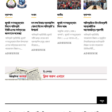
ক্যাম্পাস
সংবাদ
জাতীয়
ক্যাম্পাস
জুলাই গণঅভ্যুত্থান
দশ লক্ষ টাকার স্কলারশিপ
জুলাই গণঅভ্যুত্থান
শাবিপ্রবিতে তিন দিনব্যাপী
দিবসে শাবিপ্রবি
ঘোষণা দিলেন শাবিপ্রবি’র
দিবস আজ
আন্তর্জাতিক
ইউটিএলের সর্বস্তরের
উপাচার্য
আলোকচিত্র প্রদর্শনী
আধুনিক ডেস্ক ::আজ ৫
জনগণকে শুভেচ্ছা
শাবিপ্রবি প্রতিনিধি: জুলাই
আগস্ট। জুলাই গণঅভ্যুত্থান
শাবিপ্রবি প্রতিনিধি:
শাবিপ্রবি প্রতিনিধি: জুলাই
শহীদ রুদ্র সেনের নামে
দিবস। ২০২৪ সালের এই...
শাহজালাল বিজ্ঞান ও প্রযুক্তি
গণঅভ্যুত্থান দিবস উপলক্ষ্যে
স্কলারশিপ চালুর ঘোষণা
বিশ্ববিদ্যালয়ের ফটোগ্রাফি
ADHUNIK
দেশের সর্বস্তরের জনগণসহ
দিয়েছেন...
বিষয়ক সংগঠন শাহজালাল
শাহজালাল বিজ্ঞান ও...
ইউনিভার্সিটি...
ADHUNIK
ADHUNIK
ADHUNIK
পড়ুন