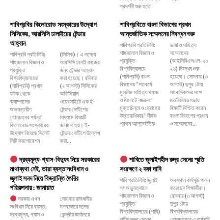
প্রদর্শনী শুরু হতে
শাবিপ্রবির কিলোরোড সংস্কারের উদ্যোগ
শাবিপ্রবিতে বাংলা বিভাগের প্রথম
সিসিকের, আরসিসি ঢালাইয়ের টেন্ডার
আন্তর্জাতিক সম্মেলনের নিবন্ধন শুরু
আহ্বান
শাবিপ্রবি প্রতিনিধি:
ভাষা ও সাহিত্য
শাহজালাল বিজ্ঞান ও
সম্মেলনের
শাবিপ্রবি প্রতিনিধি:
(সিসিক)। এ লক্ষ্যে
প্রযুক্তি
(আইসিবিএলএল-২০
শাহজালাল বিজ্ঞান ও
আরসিসি ঢালাই কাজের
বিশ্ববিদ্যালয়ে
২৬) নিবন্ধন শুরু
প্রযুক্তি
জন্য টেন্ডার আহ্বান
(শাবিপ্রবি) বাংলা
হয়েছে। সোমবার (৩
বিশ্ববিদ্যালয়ের
করা হয়েছে। রবিবার
বিভাগের "শতবর্ষে
আগস্ট) দুপুর ১টায়
(শাবিপ্রবি) প্রধান
(২ আগস্ট) সিসিকের
মুসলিম সাহিত্য সমাজ
সাংবাদিকদের সঙ্গে
ফটক থেকে
অফিসিয়াল
ও সিলেটে নজরুল:
মতবিনিময় সভায়
ক্যাম্পাসের
ওয়েবসাইটে এক ই-
মুক্তচিন্তা ও দ্রোহের
বিষয়টি নিশ্চিত করেন
অভ্যন্তরীণ
টেন্ডার নোটিশের
উত্তরাধিকার" শীর্ষক
বাংলা বিভাগের প্রধান
গোলচত্বর পর্যন্ত
মাধ্যমে বিষয়টি
প্রথম আন্তর্জাতিক
ও সম্মেলনের...
কিলোরোড সংস্কারের
জানানো হয়। ই-
উদ্যোগ নিয়েছে সিলেট
টেন্ডার নোটিশে উল্লেখ
সিটি করপোরেশন
করা...
দ্রব্যমূল্য-গ্যাস-বিদ্যুৎ নিয়ে সরকারের
শাবিতে জুলাইশহীদ রুদ্র সেনের স্মৃতি
মাথাব্যথা নেই, তারা ব্যস্ত সংবিধান ও
সংরক্ষণে ২ দফা দাবি
জুলাই সনদ নিয়ে বিভ্রান্তি তৈরির
শাবি প্রতিনিধি: জুলাই
অবস্থান কর্মসূচি পালন
পরিকল্পনায় : জামায়াত
গণঅভ্যুত্থানে
করেছেন শিক্ষার্থীরা।
শাহজালাল বিজ্ঞান ও
রোববার (৩ আগস্ট)
সরকার এখন
সোমবার রাজধানীর
প্রযুক্তি
দুপুর ১টায়
সংবিধান নিয়ে ব্যস্ত,
মগবাজারে দলের
বিশ্ববিদ্যালয়ের (শাবি)
বিশ্ববিদ্যালয়ের
দ্রব্যমূল্য, গ্যাস ও
কেন্দ্রীয় কার্যালয়ে
শহীদ রুদ্র সেনের
গোলচত্বরে এ কর্মসূচি