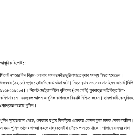
আধুনিক রিপোর্ট ::
সিলেট নগরের কিন ব্রিজ এলাকায় মাদকসেবীর ছুরিকাঘাতে র‌্যাব সদস্য নিহত হয়েছেন।
শুক্রবার (২২ মে) দুপুর ১২টার দিকে এ ঘটনা ঘটে। নিহত র‌্যাব সদস্যের নাম ইমন আচার্য (বিপি-
৯৮১৮২১৯২০৫)। সিলেট মেট্রোপলিটন পুলিশের (এসএমপি) মুখপাত্র অতিরিক্ত উপ-
কমিশনার মো. মনজুরুল আলম আধুনিক কাগজকে বিষয়টি নিশ্চিত করেন। হামলাকারীকে ছুরিসহ
গ্রেপ্তার করেছে পুলিশ।
পুলিশ সূত্রে জানা গেছে, শুক্রবার দুপুরে কিনব্রিজ এলাকায় একদল যুবক মাদক সেবন করছিল।
এ সময় পুলিশ তাদের ধাওয়া করলে মাদ্রকসেবীরা দৌড়ে পালাতে থাকে। পালানোর সময় সাদা