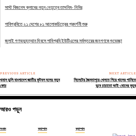
সাস্ট বিজনেস ক্লাবের নতুন নেতৃত্বে তাসনিম- নিবির
শাবিপ্রবিতে ২১ দেশের ৮১ আলোকচিত্রের প্রদর্শনী শুরু
জুলাই গণঅভ্যুত্থান দিবসে শাবিপ্রবি ইউটিএলের সর্বস্তরের জনগণকে শুভেচ্ছা
PREVIOUS ARTICLE
NEXT ARTICLE
থমাস ডুলি বাংলাদেশ জাতীয় ফুটবল দলের নতুন
সিলেটের জৈন্তাপুরে খেলতে গিয়ে খালের পানিতে
কোচ
ডুবে চাচাতো ভাই-বোনের মৃত্যু
আরও পড়ুন
সংবাদ
ক্যাম্পাস
ক্যাম্পাস