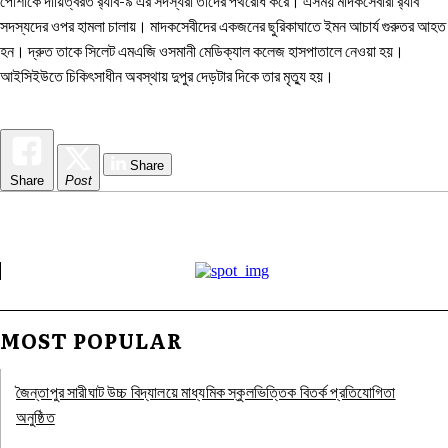
পোশাকে দায়িত্বরত র‌্যাব-৯ এর সদস্যরা তাদের পথরোধ করে। এসময় মাদকসেবীরা র‌্যাব
সদস্যদের ওপর হামলা চালায়। মাদকসেবীদের একজনের ছুরিকাঘাতে ইমন আচার্য গুরুতর আহত
হন। দ্রুত তাকে সিলেট এমএজি ওসমানী মেডিক্যাল কলেজ হাসপাতালে নেওয়া হয়।
আইসিইউতে চিকিৎসাধীন অবস্থায় দুপুর দেড়টার দিকে তার মৃত্যু হয়।
Share
Share
Post
MOST POPULAR
জৈন্তাপুর সারীঘাট উচ্চ বিদ্যালয়ে মাধ্যমিক স্কুলভিত্তিক বিতর্ক প্রতিযোগিতা
অনুষ্ঠিত