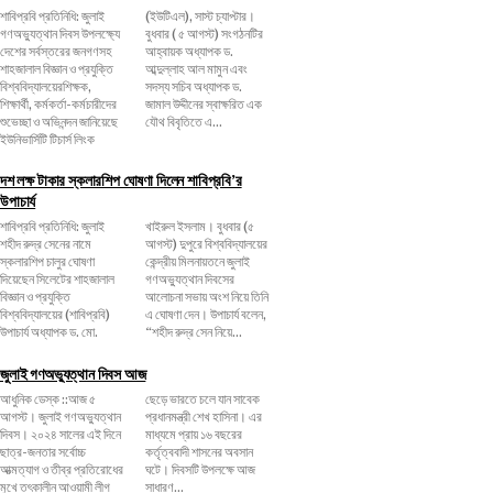
শাবিপ্রবি প্রতিনিধি: জুলাই
(ইউটিএল), সাস্ট চ্যাপ্টার।
গণঅভ্যুত্থান দিবস উপলক্ষ্যে
বুধবার ( ৫ আগস্ট) সংগঠনটির
দেশের সর্বস্তরের জনগণসহ
আহ্বায়ক অধ্যাপক ড.
শাহজালাল বিজ্ঞান ও প্রযুক্তি
আব্দুল্লাহ আল মামুন এবং
বিশ্ববিদ্যালয়েরশিক্ষক,
সদস্য সচিব অধ্যাপক ড.
শিক্ষার্থী, কর্মকর্তা-কর্মচারীদের
জামাল উদ্দীনের স্বাক্ষরিত এক
শুভেচ্ছা ও অভিনন্দন জানিয়েছে
যৌথ বিবৃতিতে এ...
ইউনিভার্সিটি টিচার্স লিংক
দশ লক্ষ টাকার স্কলারশিপ ঘোষণা দিলেন শাবিপ্রবি’র
উপাচার্য
শাবিপ্রবি প্রতিনিধি: জুলাই
খাইরুল ইসলাম। বুধবার (৫
শহীদ রুদ্র সেনের নামে
আগস্ট) দুপুরে বিশ্ববিদ্যালয়ের
স্কলারশিপ চালুর ঘোষণা
কেন্দ্রীয় মিলনায়তনে জুলাই
দিয়েছেন সিলেটের শাহজালাল
গণঅভ্যুত্থান দিবসের
বিজ্ঞান ও প্রযুক্তি
আলোচনা সভায় অংশ নিয়ে তিনি
বিশ্ববিদ্যালয়ের (শাবিপ্রবি)
এ ঘোষণা দেন। উপাচার্য বলেন,
উপাচার্য অধ্যাপক ড. মো.
‌“শহীদ রুদ্র সেন নিয়ে...
জুলাই গণঅভ্যুত্থান দিবস আজ
আধুনিক ডেস্ক ::আজ ৫
ছেড়ে ভারতে চলে যান সাবেক
আগস্ট। জুলাই গণঅভ্যুত্থান
প্রধানমন্ত্রী শেখ হাসিনা। এর
দিবস। ২০২৪ সালের এই দিনে
মাধ্যমে প্রায় ১৬ বছরের
ছাত্র-জনতার সর্বোচ্চ
কর্তৃত্ববাদী শাসনের অবসান
আত্মত্যাগ ও তীব্র প্রতিরোধের
ঘটে। দিবসটি উপলক্ষে আজ
মুখে তৎকালীন আওয়ামী লীগ
সাধারণ...