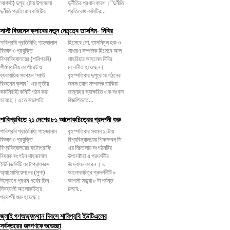
আগস্ট) দুপুর ২টায় উপজেলা
দুর্নীতির প্রধান কারণ।”দুর্নীতি
দুর্নীতি প্রতিরোধ কমিটির
প্রতিরোধ কমিটির...
সাস্ট বিজনেস ক্লাবের নতুন নেতৃত্বে তাসনিম- নিবির
শাবিপ্রবি প্রতিনিধি: শাহজালাল
হিসেবে মো. তাসনিমুল হক ও
বিজ্ঞান ও প্রযুক্তি
সাধারণ সম্পাদক হিসেবে আল
বিশ্ববিদ্যালয়ের (শাবিপ্রবি)
শাহরিয়ার আহমেদ নিবির
শীর্ষস্থানীয় কর্পোরেট ও
মনোনীত হয়েছেন।
ব্যবসায়িক সংগঠন ‘সাস্ট
বৃহস্পতিবার দুপুরে সংগঠনের
বিজনেস ক্লাব’-এর তৃতীয়
জনসংযোগ সম্পাদক তাকিয়া
কার্যনির্বাহী কমিটি গঠন করা
জান্নাহর স্বাক্ষরিত এক সংবাদ
হয়েছে। এতে সভাপতি
বিজ্ঞপ্তিতে...
শাবিপ্রবিতে ২১ দেশের ৮১ আলোকচিত্রের প্রদর্শনী শুরু
শাবিপ্রবি প্রতিনিধি: শাহজালাল
বৃহস্পতিবার সকাল ১১টায়
বিজ্ঞান ও প্রযুক্তি
বিশ্ববিদ্যালয়ের শিক্ষাভবন ডি
বিশ্ববিদ্যালয়ের ফটোগ্রাফি
এর নিচতলায় সংগঠনটির
বিষয়ক সংগঠন শাহজালাল
উপদেষ্টারা এ প্রদর্শনীর
ইউনিভার্সিটি ফটোগ্রাফারস
উদ্বোধন করেন । এ
অ্যাসোসিয়েশনের (সুপা)
আলোকচিত্র প্রদর্শনীটি ৮
উদ্যোগে প্রথম পর্বের তিন
আগস্ট সন্ধ্যা ৮ টা পর্যন্ত
দিনব্যাপী আলোকচিত্র
চলবে...
প্রদর্শনী শুরু হয়েছে।
জুলাই গণঅভ্যুত্থান দিবসে শাবিপ্রবি ইউটিএলের
সর্বস্তরের জনগণকে শুভেচ্ছা