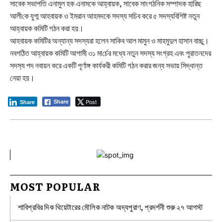
সাবেক সভাপতি এনামুল হক এনামকে আহ্বায়ক, সাবেক সাংগঠ‌নিক সম্প‌াদক হা‌রিছ
আলী‌কে যুগ্ম আহবায়ক ও ইমরান আহমদকে সদস্য সচিব করে ৫ সদস্যবিশিষ্ট নতুন
আহ্বায়ক কমিটি গঠন করা হয়।
আহবায়ক কমিটির অন্যান্য সদস্যরা হলেন সাকিব আল মামুন ও মাহমুদুল হাসান বাচ্চু।
নবগঠিত আহ্বায়ক কমিটি আগামী ৩১ মা‌র্চের মধ্যে নতুন সদস্য সংগ্রহ এবং পুরাতনদের
সদস‌্য পদ নবায়ন করে একটি পূর্ণাঙ্গ কার্যকরী কমিটি গঠন করার জন্য সভায় সিদ্ধান্ত
নেয়া হয়।
Post
Share
Share
MOST POPULAR
শাবিপ্রবির দিক থিয়েটারের মৌলিক নাটক অদ্যপুরাণ, প্রদর্শনী শুরু ২৭ আগস্ট