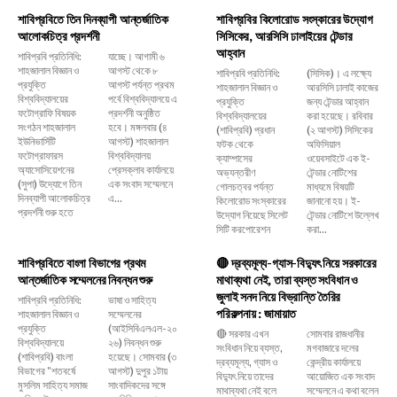
শাবিপ্রবিতে তিন দিনব্যাপী আন্তর্জাতিক
শাবিপ্রবির কিলোরোড সংস্কারের উদ্যোগ
আলোকচিত্র প্রদর্শনী
সিসিকের, আরসিসি ঢালাইয়ের টেন্ডার
আহ্বান
শাবিপ্রবি প্রতিনিধি:
যাচ্ছে। আগামী ৬
শাহজালাল বিজ্ঞান ও
আগস্ট থেকে ৮
শাবিপ্রবি প্রতিনিধি:
(সিসিক)। এ লক্ষ্যে
প্রযুক্তি
আগস্ট পর্যন্ত প্রথম
শাহজালাল বিজ্ঞান ও
আরসিসি ঢালাই কাজের
বিশ্ববিদ্যালয়ের
পর্বে বিশ্ববিদ্যালয়ে এ
প্রযুক্তি
জন্য টেন্ডার আহ্বান
ফটোগ্রাফি বিষয়ক
প্রদর্শনী অনুষ্ঠিত
বিশ্ববিদ্যালয়ের
করা হয়েছে। রবিবার
সংগঠন শাহজালাল
হবে। মঙ্গলবার (৪
(শাবিপ্রবি) প্রধান
(২ আগস্ট) সিসিকের
ইউনিভার্সিটি
আগস্ট) শাহজালাল
ফটক থেকে
অফিসিয়াল
ফটোগ্রাফারস
বিশ্ববিদ্যালয়
ক্যাম্পাসের
ওয়েবসাইটে এক ই-
অ্যাসোসিয়েশনের
প্রেসক্লাব কার্যালয়ে
অভ্যন্তরীণ
টেন্ডার নোটিশের
(সুপা) উদ্যোগে তিন
এক সংবাদ সম্মেলনে
গোলচত্বর পর্যন্ত
মাধ্যমে বিষয়টি
দিনব্যাপী আলোকচিত্র
এ...
কিলোরোড সংস্কারের
জানানো হয়। ই-
প্রদর্শনী শুরু হতে
উদ্যোগ নিয়েছে সিলেট
টেন্ডার নোটিশে উল্লেখ
সিটি করপোরেশন
করা...
শাবিপ্রবিতে বাংলা বিভাগের প্রথম
🔴 দ্রব্যমূল্য-গ্যাস-বিদ্যুৎ নিয়ে সরকারের
আন্তর্জাতিক সম্মেলনের নিবন্ধন শুরু
মাথাব্যথা নেই, তারা ব্যস্ত সংবিধান ও
জুলাই সনদ নিয়ে বিভ্রান্তি তৈরির
শাবিপ্রবি প্রতিনিধি:
ভাষা ও সাহিত্য
পরিকল্পনায় : জামায়াত
শাহজালাল বিজ্ঞান ও
সম্মেলনের
প্রযুক্তি
(আইসিবিএলএল-২০
🔴 সরকার এখন
সোমবার রাজধানীর
বিশ্ববিদ্যালয়ে
২৬) নিবন্ধন শুরু
সংবিধান নিয়ে ব্যস্ত,
মগবাজারে দলের
(শাবিপ্রবি) বাংলা
হয়েছে। সোমবার (৩
দ্রব্যমূল্য, গ্যাস ও
কেন্দ্রীয় কার্যালয়ে
বিভাগের "শতবর্ষে
আগস্ট) দুপুর ১টায়
বিদ্যুৎ নিয়ে তাদের
আয়োজিত এক সংবাদ
মুসলিম সাহিত্য সমাজ
সাংবাদিকদের সঙ্গে
মাথাব্যথা নেই বলে
সম্মেলনে এ কথা বলেন