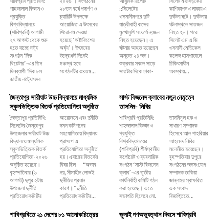
শাবিপ্রবি প্রতিনিধি:
২০২৬’। সংগঠনের
আধুনিক রিপোর্ট
সিলেট মহাসড়কের
শাহজালাল বিজ্ঞান ও
২৮তম বর্ষে পদার্পণ ও
::সিলেটের
কাশিকাপন এলাকায় এ
প্রযুক্তি
চ্যারিটি উপলক্ষে
ওসমানীনগরে দুটি
দুর্ঘটনা ঘটে। দুর্ঘটনায়
বিশ্ববিদ্যালয়ে
আয়োজিত এ উৎসবের
যাত্রীবাহী বাসের
ঘটনাস্থলে সাতজন
(শাবিপ্রবি) আগামী
শিরোনাম দেওয়া
মুখোমুখি সংঘর্ষে নয়জন
নিহত হন। পরে
২৭ আগস্ট থেকে শুরু
হয়েছে ‘অষ্টাবিংশের
নিহত হয়েছেন। এ
সিলেট এম এ জি
হতে যাচ্ছে নাট্য
অর্ঘ্য’। উৎসবের
ঘটনায় আহত হয়েছেন
ওসমানী মেডিকেল
সংগঠন ‘দিক
উদ্বোধনী দিনেই
অন্তত ২৪ জন।
কলেজ হাসপাতালে
থিয়েটার’-এর তিন
মঞ্চস্থ হবে
শুক্রবার সকাল সাড়ে
চিকিৎসাধীন
দিনব্যাপী ‘দিক ৮ম
সংগঠনটির ৩৪তম...
সাতটার দিকে ঢাকা-
অবস্থায়...
জাতীয় নাট্যোৎসব
জৈন্তাপুর সারীঘাট উচ্চ বিদ্যালয়ে মাধ্যমিক
সাস্ট বিজনেস ক্লাবের নতুন নেতৃত্বে
স্কুলভিত্তিক বিতর্ক প্রতিযোগিতা অনুষ্ঠিত
তাসনিম- নিবির
জৈন্তাপুর প্রতিনিধি:
আয়োজনে এবং দুর্নীতি
শাবিপ্রবি প্রতিনিধি:
তাসনিমুল হক ও
সিলেটের জৈন্তাপুর
দমন কমিশনের
শাহজালাল বিজ্ঞান ও
সাধারণ সম্পাদক
উপজেলার সারীঘাট উচ্চ
সহযোগিতায় বিদ্যালয়
প্রযুক্তি
হিসেবে আল শাহরিয়ার
বিদ্যালয়ে মাধ্যমিক
প্রাঙ্গণে এ
বিশ্ববিদ্যালয়ের
আহমেদ নিবির
স্কুলভিত্তিক বিতর্ক
প্রতিযোগিতা অনুষ্ঠিত
(শাবিপ্রবি) শীর্ষস্থানীয়
মনোনীত হয়েছেন।
প্রতিযোগিতা-২০২৬
হয়।এবারের বিতর্কের
কর্পোরেট ও ব্যবসায়িক
বৃহস্পতিবার দুপুরে
অনুষ্ঠিত হয়েছে।
বিষয় ছিল— “অভাব
সংগঠন ‘সাস্ট বিজনেস
সংগঠনের জনসংযোগ
বৃহস্পতিবার (৬
নয়, সীমাহীন লোভই
ক্লাব’-এর তৃতীয়
সম্পাদক তাকিয়া
আগস্ট) দুপুর ২টায়
দুর্নীতির প্রধান
কার্যনির্বাহী কমিটি গঠন
জান্নাহর স্বাক্ষরিত
উপজেলা দুর্নীতি
কারণ।”দুর্নীতি
করা হয়েছে। এতে
এক সংবাদ
প্রতিরোধ কমিটির
প্রতিরোধ কমিটির...
সভাপতি হিসেবে মো.
বিজ্ঞপ্তিতে...
শাবিপ্রবিতে ২১ দেশের ৮১ আলোকচিত্রের
জুলাই গণঅভ্যুত্থান দিবসে শাবিপ্রবি