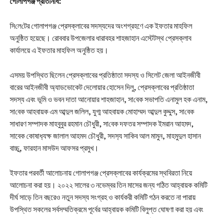
গোলাপগঞ্জ প্রতিনিধি:
সি‌লে‌টের গোলাপগঞ্জ প্রেসক্লাবের সদস্যদের অংশগ্রহণে এক ইফতার মাহফিল
অনুষ্ঠিত হয়েছে। রোববার উপজেলার ধারাবহর শাহজাহান এস্টেটস্থ প্রেসক্লাব
কার্যালয়ে এ ইফতার মাহফিল অনুষ্ঠিত হয়।
এসময় উপস্থিত ছিলেন প্রেসক্লাবের প্রতিষ্ঠাতা সদস্য ও সিলেট জেলা আইনজীবী
বারের আইনজীবী অ্যাডভোকেট দেলোয়ার হোসেন দিলু, প্রেসক্লাবের প্রতিষ্ঠাতা
সদস্য এবং ভূমি ও ভবন দাতা আনোয়ার শাহজাহান, সা‌বেক সভাপ‌তি এনামুল হক এনাম,
সা‌বেক আহবায়ক এম আব্দুল জলিল, যুগ্ম আহবায়ক মোহাম্মদ আব্দুল কুদ্দুস, সা‌বেক
সাধারণ সম্পাদক মাহবুবুর রহমান চৌধুরী, সা‌বেক দফতর সম্পাদক ইমরান আহমদ,
সাবেক কোষাধ‌্যক্ষ জালাল আহমদ চৌধুরী, সদস‌্য সাকিব আল মামুন, মাহমুদুল হাসান
বাচ্চু, ফারহান মাসউদ আফসর প্রমুখ।
ইফতার পরবর্তী আলোচনায় গোলাপগঞ্জ প্রেসক্লাবের কার্যক্রমের স্থবিরতা নিয়ে
আলোচনা করা হয়। ২০২২ সালের ৩ নভেম্বর তিন মাসের জন্য গঠিত আহ্বায়ক কমিটি
দীর্ঘ সাড়ে তিন বছরেও নতুন সদস্য সংগ্রহ ও কার্যকরী কমিটি গঠন করতে না পারায়
উপস্থিত সকলের সর্বসম্মতিক্রমে পূর্বের আহ্বায়ক কমিটি বিলুপ্ত ঘোষণা করা হয় এবং