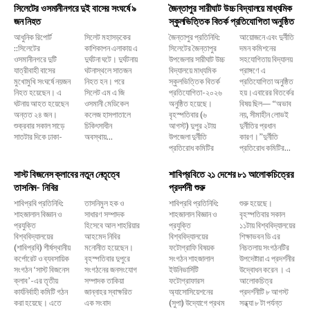
সিলেটের ওসমানীনগরে দুই বাসের সংঘর্ষে ৯
জৈন্তাপুর সারীঘাট উচ্চ বিদ্যালয়ে মাধ্যমিক
জন নিহত
স্কুলভিত্তিক বিতর্ক প্রতিযোগিতা অনুষ্ঠিত
আধুনিক রিপোর্ট
সিলেট মহাসড়কের
জৈন্তাপুর প্রতিনিধি:
আয়োজনে এবং দুর্নীতি
::সিলেটের
কাশিকাপন এলাকায় এ
সিলেটের জৈন্তাপুর
দমন কমিশনের
ওসমানীনগরে দুটি
দুর্ঘটনা ঘটে। দুর্ঘটনায়
উপজেলার সারীঘাট উচ্চ
সহযোগিতায় বিদ্যালয়
যাত্রীবাহী বাসের
ঘটনাস্থলে সাতজন
বিদ্যালয়ে মাধ্যমিক
প্রাঙ্গণে এ
মুখোমুখি সংঘর্ষে নয়জন
নিহত হন। পরে
স্কুলভিত্তিক বিতর্ক
প্রতিযোগিতা অনুষ্ঠিত
নিহত হয়েছেন। এ
সিলেট এম এ জি
প্রতিযোগিতা-২০২৬
হয়।এবারের বিতর্কের
ঘটনায় আহত হয়েছেন
ওসমানী মেডিকেল
অনুষ্ঠিত হয়েছে।
বিষয় ছিল— “অভাব
অন্তত ২৪ জন।
কলেজ হাসপাতালে
বৃহস্পতিবার (৬
নয়, সীমাহীন লোভই
শুক্রবার সকাল সাড়ে
চিকিৎসাধীন
আগস্ট) দুপুর ২টায়
দুর্নীতির প্রধান
সাতটার দিকে ঢাকা-
অবস্থায়...
উপজেলা দুর্নীতি
কারণ।”দুর্নীতি
প্রতিরোধ কমিটির
প্রতিরোধ কমিটির...
সাস্ট বিজনেস ক্লাবের নতুন নেতৃত্বে
শাবিপ্রবিতে ২১ দেশের ৮১ আলোকচিত্রের
তাসনিম- নিবির
প্রদর্শনী শুরু
শাবিপ্রবি প্রতিনিধি:
তাসনিমুল হক ও
শাবিপ্রবি প্রতিনিধি:
শুরু হয়েছে।
শাহজালাল বিজ্ঞান ও
সাধারণ সম্পাদক
শাহজালাল বিজ্ঞান ও
বৃহস্পতিবার সকাল
প্রযুক্তি
হিসেবে আল শাহরিয়ার
প্রযুক্তি
১১টায় বিশ্ববিদ্যালয়ের
বিশ্ববিদ্যালয়ের
আহমেদ নিবির
বিশ্ববিদ্যালয়ের
শিক্ষাভবন ডি এর
(শাবিপ্রবি) শীর্ষস্থানীয়
মনোনীত হয়েছেন।
ফটোগ্রাফি বিষয়ক
নিচতলায় সংগঠনটির
কর্পোরেট ও ব্যবসায়িক
বৃহস্পতিবার দুপুরে
সংগঠন শাহজালাল
উপদেষ্টারা এ প্রদর্শনীর
সংগঠন ‘সাস্ট বিজনেস
সংগঠনের জনসংযোগ
ইউনিভার্সিটি
উদ্বোধন করেন । এ
ক্লাব’-এর তৃতীয়
সম্পাদক তাকিয়া
ফটোগ্রাফারস
আলোকচিত্র
কার্যনির্বাহী কমিটি গঠন
জান্নাহর স্বাক্ষরিত
অ্যাসোসিয়েশনের
প্রদর্শনীটি ৮ আগস্ট
করা হয়েছে। এতে
এক সংবাদ
(সুপা) উদ্যোগে প্রথম
সন্ধ্যা ৮ টা পর্যন্ত