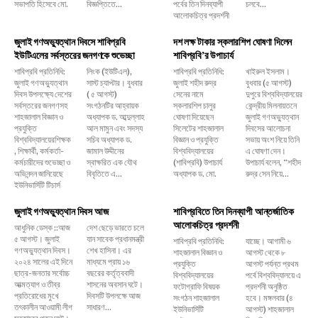
সভাপতি হিসেবে মো.
বিজ্ঞপ্তিতে...
পর্বের তিন দিনব্যাপী
চলবে...
আলোকচিত্র প্রদর্শনী
জুলাই গণঅভ্যুত্থান দিবসে শাবিপ্রবি
দশ লক্ষ টাকার স্কলারশিপ ঘোষণা দিলেন
ইউটিএলের সর্বস্তরের জনগণকে শুভেচ্ছা
শাবিপ্রবি’র উপাচার্য
শাবিপ্রবি প্রতিনিধি:
লিংক (ইউটিএল),
শাবিপ্রবি প্রতিনিধি:
খাইরুল ইসলাম।
জুলাই গণঅভ্যুত্থান
সাস্ট চ্যাপ্টার। বুধবার
জুলাই শহীদ রুদ্র
বুধবার (৫ আগস্ট)
দিবস উপলক্ষ্যে দেশের
( ৫ আগস্ট)
সেনের নামে
দুপুরে বিশ্ববিদ্যালয়ের
সর্বস্তরের জনগণসহ
সংগঠনটির আহ্বায়ক
স্কলারশিপ চালুর
কেন্দ্রীয় মিলনায়তনে
শাহজালাল বিজ্ঞান ও
অধ্যাপক ড. আব্দুল্লাহ
ঘোষণা দিয়েছেন
জুলাই গণঅভ্যুত্থান
প্রযুক্তি
আল মামুন এবং সদস্য
সিলেটের শাহজালাল
দিবসের আলোচনা
বিশ্ববিদ্যালয়েরশিক্ষক
সচিব অধ্যাপক ড.
বিজ্ঞান ও প্রযুক্তি
সভায় অংশ নিয়ে তিনি
, শিক্ষার্থী, কর্মকর্তা-
জামাল উদ্দীনের
বিশ্ববিদ্যালয়ের
এ ঘোষণা দেন।
কর্মচারীদের শুভেচ্ছা ও
স্বাক্ষরিত এক যৌথ
(শাবিপ্রবি) উপাচার্য
উপাচার্য বলেন, ‌“শহীদ
অভিনন্দন জানিয়েছে
বিবৃতিতে এ...
অধ্যাপক ড. মো.
রুদ্র সেন নিয়ে...
ইউনিভার্সিটি টিচার্স
জুলাই গণঅভ্যুত্থান দিবস আজ
শাবিপ্রবিতে তিন দিনব্যাপী আন্তর্জাতিক
আলোকচিত্র প্রদর্শনী
আধুনিক ডেস্ক ::আজ
দেশ ছেড়ে ভারতে চলে
৫ আগস্ট। জুলাই
যান সাবেক প্রধানমন্ত্রী
শাবিপ্রবি প্রতিনিধি:
যাচ্ছে। আগামী ৬
গণঅভ্যুত্থান দিবস।
শেখ হাসিনা। এর
শাহজালাল বিজ্ঞান ও
আগস্ট থেকে ৮
২০২৪ সালের এই দিনে
মাধ্যমে প্রায় ১৬
প্রযুক্তি
আগস্ট পর্যন্ত প্রথম
ছাত্র-জনতার সর্বোচ্চ
বছরের কর্তৃত্ববাদী
বিশ্ববিদ্যালয়ের
পর্বে বিশ্ববিদ্যালয়ে এ
আত্মত্যাগ ও তীব্র
শাসনের অবসান ঘটে।
ফটোগ্রাফি বিষয়ক
প্রদর্শনী অনুষ্ঠিত
প্রতিরোধের মুখে
দিবসটি উপলক্ষে আজ
সংগঠন শাহজালাল
হবে। মঙ্গলবার (৪
তৎকালীন আওয়ামী লীগ
সাধারণ...
ইউনিভার্সিটি
আগস্ট) শাহজালাল
সরকারের পতন ঘটে।