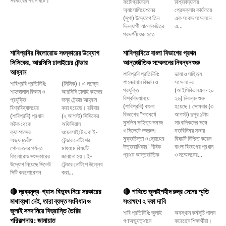
ফটোগ্রাফারস
বিশ্ববিদ্যালয়
অ্যাসোসিয়েশনের
প্রেসক্লাব কার্যালয়ে
(সুপা) উদ্যোগে তিন
এক সংবাদ সম্মেলনে
দিনব্যাপী আলোকচিত্র
এ...
প্রদর্শনী শুরু হতে
শাবিপ্রবির কিলোরোড সংস্কারের উদ্যোগ
শাবিপ্রবিতে বাংলা বিভাগের প্রথম
সিসিকের, আরসিসি ঢালাইয়ের টেন্ডার
আন্তর্জাতিক সম্মেলনের নিবন্ধন শুরু
আহ্বান
শাবিপ্রবি প্রতিনিধি:
ভাষা ও সাহিত্য
শাহজালাল বিজ্ঞান ও
সম্মেলনের
শাবিপ্রবি প্রতিনিধি:
(সিসিক)। এ লক্ষ্যে
প্রযুক্তি
(আইসিবিএলএল-২০
শাহজালাল বিজ্ঞান ও
আরসিসি ঢালাই কাজের
বিশ্ববিদ্যালয়ে
২৬) নিবন্ধন শুরু
প্রযুক্তি
জন্য টেন্ডার আহ্বান
(শাবিপ্রবি) বাংলা
হয়েছে। সোমবার (৩
বিশ্ববিদ্যালয়ের
করা হয়েছে। রবিবার
বিভাগের "শতবর্ষে
আগস্ট) দুপুর ১টায়
(শাবিপ্রবি) প্রধান
(২ আগস্ট) সিসিকের
মুসলিম সাহিত্য সমাজ
সাংবাদিকদের সঙ্গে
ফটক থেকে
অফিসিয়াল
ও সিলেটে নজরুল:
মতবিনিময় সভায়
ক্যাম্পাসের
ওয়েবসাইটে এক ই-
মুক্তচিন্তা ও দ্রোহের
বিষয়টি নিশ্চিত করেন
অভ্যন্তরীণ
টেন্ডার নোটিশের
উত্তরাধিকার" শীর্ষক
বাংলা বিভাগের প্রধান
গোলচত্বর পর্যন্ত
মাধ্যমে বিষয়টি
প্রথম আন্তর্জাতিক
ও সম্মেলনের...
কিলোরোড সংস্কারের
জানানো হয়। ই-
উদ্যোগ নিয়েছে সিলেট
টেন্ডার নোটিশে উল্লেখ
সিটি করপোরেশন
করা...
🔴 দ্রব্যমূল্য-গ্যাস-বিদ্যুৎ নিয়ে সরকারের
🔴 শাবিতে জুলাইশহীদ রুদ্র সেনের স্মৃতি
মাথাব্যথা নেই, তারা ব্যস্ত সংবিধান ও
সংরক্ষণে ২ দফা দাবি
জুলাই সনদ নিয়ে বিভ্রান্তি তৈরির
শাবি প্রতিনিধি: জুলাই
অবস্থান কর্মসূচি পালন
পরিকল্পনায় : জামায়াত
গণঅভ্যুত্থানে
করেছেন শিক্ষার্থীরা।