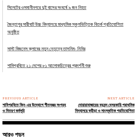
সিলেটের ওসমানীনগরে দুই বাসের সংঘর্ষে ৯ জন নিহত
জৈন্তাপুর সারীঘাট উচ্চ বিদ্যালয়ে মাধ্যমিক স্কুলভিত্তিক বিতর্ক প্রতিযোগিতা
অনুষ্ঠিত
সাস্ট বিজনেস ক্লাবের নতুন নেতৃত্বে তাসনিম- নিবির
শাবিপ্রবিতে ২১ দেশের ৮১ আলোকচিত্রের প্রদর্শনী শুরু
PREVIOUS ARTICLE
NEXT ARTICLE
শাবিপ্রবিতে কিন-এর উদ্যোগে শীতবস্ত্র সংগ্রহ
দোয়ারাবাজারের বড়বন্দ বেসরকারি প্রাথমিক
ও বিতরণ কর্মসূচি
বিদ্যালয়ে ক্রীড়া ও সাংস্কৃতিক প্রতিযোগিতা
আরও পড়ুন