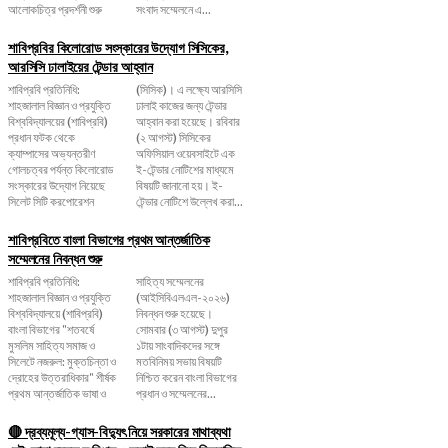
আলোকচিত্র প্রদর্শনী শুরু
সংবাদ সম্মেলনে এ...
শাবিপ্রবির কিলোরোড সংস্কারের উদ্যোগ সিসিকের,
আরসিসি ঢালাইয়ের টেন্ডার আহ্বান
শাবিপ্রবি প্রতিনিধি:
(সিসিক)। এ লক্ষ্যে আরসিসি
শাহজালাল বিজ্ঞান ও প্রযুক্তি
ঢালাই কাজের জন্য টেন্ডার
বিশ্ববিদ্যালয়ের (শাবিপ্রবি)
আহ্বান করা হয়েছে। রবিবার
প্রধান ফটক থেকে
(২ আগস্ট) সিসিকের
ক্যাম্পাসের অভ্যন্তরীণ
অফিসিয়াল ওয়েবসাইটে এক
গোলচত্বর পর্যন্ত কিলোরোড
ই-টেন্ডার নোটিশের মাধ্যমে
সংস্কারের উদ্যোগ নিয়েছে
বিষয়টি জানানো হয়। ই-
সিলেট সিটি করপোরেশন
টেন্ডার নোটিশে উল্লেখ করা...
শাবিপ্রবিতে বাংলা বিভাগের প্রথম আন্তর্জাতিক
সম্মেলনের নিবন্ধন শুরু
শাবিপ্রবি প্রতিনিধি:
সাহিত্য সম্মেলনের
শাহজালাল বিজ্ঞান ও প্রযুক্তি
(আইসিবিএলএল-২০২৬)
বিশ্ববিদ্যালয়ে (শাবিপ্রবি)
নিবন্ধন শুরু হয়েছে।
বাংলা বিভাগের "শতবর্ষে
সোমবার (৩ আগস্ট) দুপুর
মুসলিম সাহিত্য সমাজ ও
১টায় সাংবাদিকদের সঙ্গে
সিলেটে নজরুল: মুক্তচিন্তা ও
মতবিনিময় সভায় বিষয়টি
দ্রোহের উত্তরাধিকার" শীর্ষক
নিশ্চিত করেন বাংলা বিভাগের
প্রথম আন্তর্জাতিক ভাষা ও
প্রধান ও সম্মেলনের...
🔴 দ্রব্যমূল্য-গ্যাস-বিদ্যুৎ নিয়ে সরকারের মাথাব্যথা