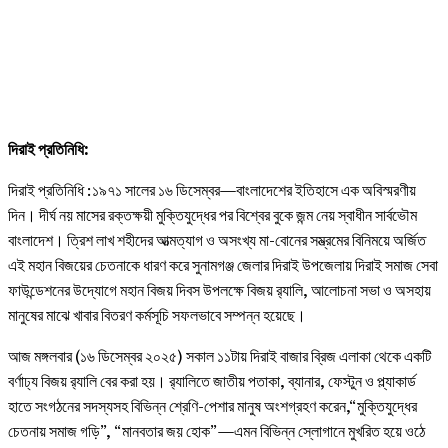
দিরাই প্রতিনিধি:
দিরাই প্রতিনিধি :১৯৭১ সালের ১৬ ডিসেম্বর—বাংলাদেশের ইতিহাসে এক অবিস্মরণীয়
দিন। দীর্ঘ নয় মাসের রক্তক্ষয়ী মুক্তিযুদ্ধের পর বিশ্বের বুকে জন্ম নেয় স্বাধীন সার্বভৌম
বাংলাদেশ। ত্রিশ লাখ শহীদের আত্মত্যাগ ও অসংখ্য মা-বোনের সম্ভ্রমের বিনিময়ে অর্জিত
এই মহান বিজয়ের চেতনাকে ধারণ করে সুনামগঞ্জ জেলার দিরাই উপজেলায় দিরাই সমাজ সেবা
ফাউন্ডেশনের উদ্যোগে মহান বিজয় দিবস উপলক্ষে বিজয় র‍্যালি, আলোচনা সভা ও অসহায়
মানুষের মাঝে খাবার বিতরণ কর্মসূচি সফলভাবে সম্পন্ন হয়েছে।
আজ মঙ্গলবার (১৬ ডিসেম্বর ২০২৫) সকাল ১১টায় দিরাই বাজার ব্রিজ এলাকা থেকে একটি
বর্ণাঢ্য বিজয় র‍্যালি বের করা হয়। র‍্যালিতে জাতীয় পতাকা, ব্যানার, ফেস্টুন ও প্ল্যাকার্ড
হাতে সংগঠনের সদস্যসহ বিভিন্ন শ্রেণি-পেশার মানুষ অংশগ্রহণ করেন,“মুক্তিযুদ্ধের
চেতনায় সমাজ গড়ি”, “মানবতার জয় হোক”—এমন বিভিন্ন স্লোগানে মুখরিত হয়ে ওঠে