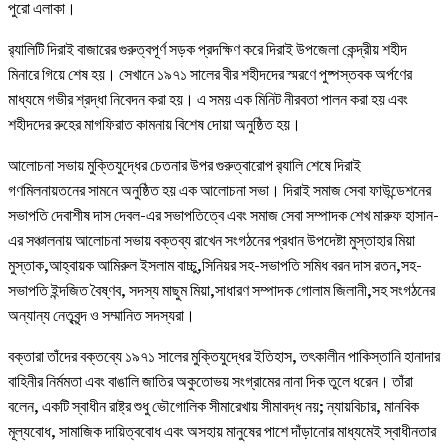
পুরো এলাকা।
র‍্যালিটি দিরাই বাজারের গুরুত্বপূর্ণ সড়ক প্রদক্ষিণ করে দিরাই উপজেলা কেন্দ্রীয় শহীদ
মিনারে গিয়ে শেষ হয়। সেখানে ১৯৭১ সালের বীর শহীদদের স্মরণে পুষ্পস্তবক অর্পণের
মাধ্যমে গভীর শ্রদ্ধা নিবেদন করা হয়। এ সময় এক মিনিট নীরবতা পালন করা হয় এবং
শহীদদের রুহের মাগফিরাত কামনায় বিশেষ দোয়া অনুষ্ঠিত হয়।
আলোচনা সভায় মুক্তিযুদ্ধের চেতনার উপর গুরুত্বারোপ র‍্যালি শেষে দিরাই
গণমিলনায়তনের সামনে অনুষ্ঠিত হয় এক আলোচনা সভা। দিরাই সমাজ সেবা ফাউন্ডেশনের
সভাপতি দেবাশীষ দাস দেবল-এর সভাপতিত্বে এবং সমাজ সেবা সম্পাদক শেখ মারুফ হাসান-
এর সঞ্চালনায় আলোচনা সভায় বক্তব্য রাখেন সংগঠনের প্রধান উপদেষ্টা মুস্তাহার মিয়া
মুস্তাক,আহ্বায়ক আমিরুল ইসলাম বাচ্চু,সিনিয়র সহ-সভাপতি সমিধ বরন দাস রতন,সহ-
সভাপতি ইন্দজিত বৈষ্ণব, সদস্য মাছুম মিয়া,সাধারণ সম্পাদক গোলাম জিলানী,সহ সংগঠনের
অন্যান্য নেতৃবৃন্দ ও সম্মানিত সদস্যরা।
বক্তারা তাঁদের বক্তব্যে ১৯৭১ সালের মুক্তিযুদ্ধের ইতিহাস, তৎকালীন পাকিস্তানি হানাদার
বাহিনীর নির্মমতা এবং বাঙালি জাতির অকুতোভয় সংগ্রামের নানা দিক তুলে ধরেন। তাঁরা
বলেন, একটি স্বাধীন রাষ্ট্র শুধু ভৌগোলিক সীমারেখায় সীমাবদ্ধ নয়; ন্যায়বিচার, মানবিক
মূল্যবোধ, সামাজিক দায়িত্ববোধ এবং অসহায় মানুষের পাশে দাঁড়ানোর মাধ্যমেই স্বাধীনতার