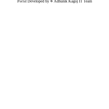
P𝔬𝔯𝔱𝔞𝔩 Developed by 𖦹 Adhunik Kagoj IT Team