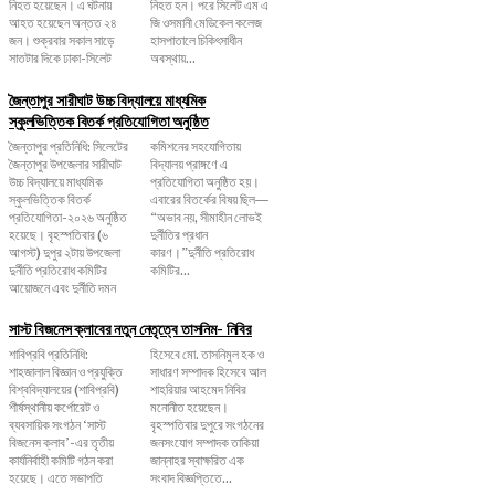
নিহত হয়েছেন। এ ঘটনায়
নিহত হন। পরে সিলেট এম এ
আহত হয়েছেন অন্তত ২৪
জি ওসমানী মেডিকেল কলেজ
জন। শুক্রবার সকাল সাড়ে
হাসপাতালে চিকিৎসাধীন
সাতটার দিকে ঢাকা-সিলেট
অবস্থায়...
জৈন্তাপুর সারীঘাট উচ্চ বিদ্যালয়ে মাধ্যমিক
স্কুলভিত্তিক বিতর্ক প্রতিযোগিতা অনুষ্ঠিত
জৈন্তাপুর প্রতিনিধি: সিলেটের
কমিশনের সহযোগিতায়
জৈন্তাপুর উপজেলার সারীঘাট
বিদ্যালয় প্রাঙ্গণে এ
উচ্চ বিদ্যালয়ে মাধ্যমিক
প্রতিযোগিতা অনুষ্ঠিত হয়।
স্কুলভিত্তিক বিতর্ক
এবারের বিতর্কের বিষয় ছিল—
প্রতিযোগিতা-২০২৬ অনুষ্ঠিত
“অভাব নয়, সীমাহীন লোভই
হয়েছে। বৃহস্পতিবার (৬
দুর্নীতির প্রধান
আগস্ট) দুপুর ২টায় উপজেলা
কারণ।”দুর্নীতি প্রতিরোধ
দুর্নীতি প্রতিরোধ কমিটির
কমিটির...
আয়োজনে এবং দুর্নীতি দমন
সাস্ট বিজনেস ক্লাবের নতুন নেতৃত্বে তাসনিম- নিবির
শাবিপ্রবি প্রতিনিধি:
হিসেবে মো. তাসনিমুল হক ও
শাহজালাল বিজ্ঞান ও প্রযুক্তি
সাধারণ সম্পাদক হিসেবে আল
বিশ্ববিদ্যালয়ের (শাবিপ্রবি)
শাহরিয়ার আহমেদ নিবির
শীর্ষস্থানীয় কর্পোরেট ও
মনোনীত হয়েছেন।
ব্যবসায়িক সংগঠন ‘সাস্ট
বৃহস্পতিবার দুপুরে সংগঠনের
বিজনেস ক্লাব’-এর তৃতীয়
জনসংযোগ সম্পাদক তাকিয়া
কার্যনির্বাহী কমিটি গঠন করা
জান্নাহর স্বাক্ষরিত এক
হয়েছে। এতে সভাপতি
সংবাদ বিজ্ঞপ্তিতে...