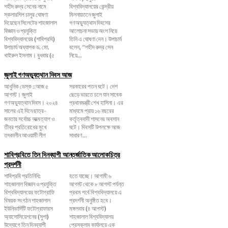
শহীদ রুদ্র সেনের নামে
বিশ্ববিদ্যালয়ের কেন্দ্রীয়
স্কলারশিপ চালুর ঘোষণা
মিলনায়তনে জুলাই
দিয়েছেন সিলেটের শাহজালাল
গণঅভ্যুত্থান দিবসের
বিজ্ঞান ও প্রযুক্তি
আলোচনা সভায় অংশ নিয়ে
বিশ্ববিদ্যালয়ের (শাবিপ্রবি)
তিনি এ ঘোষণা দেন। উপাচার্য
উপাচার্য অধ্যাপক ড. মো.
বলেন, ‌“শহীদ রুদ্র সেন
খাইরুল ইসলাম। বুধবার (৫
নিয়ে...
জুলাই গণঅভ্যুত্থান দিবস আজ
আধুনিক ডেস্ক ::আজ ৫
সরকারের পতন ঘটে। দেশ
আগস্ট। জুলাই
ছেড়ে ভারতে চলে যান সাবেক
গণঅভ্যুত্থান দিবস। ২০২৪
প্রধানমন্ত্রী শেখ হাসিনা। এর
সালের এই দিনে ছাত্র-
মাধ্যমে প্রায় ১৬ বছরের
জনতার সর্বোচ্চ আত্মত্যাগ ও
কর্তৃত্ববাদী শাসনের অবসান
তীব্র প্রতিরোধের মুখে
ঘটে। দিবসটি উপলক্ষে আজ
তৎকালীন আওয়ামী লীগ
সাধারণ...
শাবিপ্রবিতে তিন দিনব্যাপী আন্তর্জাতিক আলোকচিত্র
প্রদর্শনী
শাবিপ্রবি প্রতিনিধি:
হতে যাচ্ছে। আগামী ৬
শাহজালাল বিজ্ঞান ও প্রযুক্তি
আগস্ট থেকে ৮ আগস্ট পর্যন্ত
বিশ্ববিদ্যালয়ের ফটোগ্রাফি
প্রথম পর্বে বিশ্ববিদ্যালয়ে এ
বিষয়ক সংগঠন শাহজালাল
প্রদর্শনী অনুষ্ঠিত হবে।
ইউনিভার্সিটি ফটোগ্রাফারস
মঙ্গলবার (৪ আগস্ট)
অ্যাসোসিয়েশনের (সুপা)
শাহজালাল বিশ্ববিদ্যালয়
উদ্যোগে তিন দিনব্যাপী
প্রেসক্লাব কার্যালয়ে এক