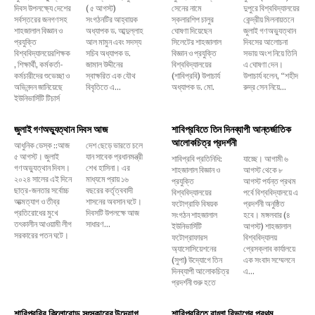
দিবস উপলক্ষ্যে দেশের
( ৫ আগস্ট)
সেনের নামে
দুপুরে বিশ্ববিদ্যালয়ের
সর্বস্তরের জনগণসহ
সংগঠনটির আহ্বায়ক
স্কলারশিপ চালুর
কেন্দ্রীয় মিলনায়তনে
শাহজালাল বিজ্ঞান ও
অধ্যাপক ড. আব্দুল্লাহ
ঘোষণা দিয়েছেন
জুলাই গণঅভ্যুত্থান
প্রযুক্তি
আল মামুন এবং সদস্য
সিলেটের শাহজালাল
দিবসের আলোচনা
বিশ্ববিদ্যালয়েরশিক্ষক
সচিব অধ্যাপক ড.
বিজ্ঞান ও প্রযুক্তি
সভায় অংশ নিয়ে তিনি
, শিক্ষার্থী, কর্মকর্তা-
জামাল উদ্দীনের
বিশ্ববিদ্যালয়ের
এ ঘোষণা দেন।
কর্মচারীদের শুভেচ্ছা ও
স্বাক্ষরিত এক যৌথ
(শাবিপ্রবি) উপাচার্য
উপাচার্য বলেন, ‌“শহীদ
অভিনন্দন জানিয়েছে
বিবৃতিতে এ...
অধ্যাপক ড. মো.
রুদ্র সেন নিয়ে...
ইউনিভার্সিটি টিচার্স
জুলাই গণঅভ্যুত্থান দিবস আজ
শাবিপ্রবিতে তিন দিনব্যাপী আন্তর্জাতিক
আলোকচিত্র প্রদর্শনী
আধুনিক ডেস্ক ::আজ
দেশ ছেড়ে ভারতে চলে
৫ আগস্ট। জুলাই
যান সাবেক প্রধানমন্ত্রী
শাবিপ্রবি প্রতিনিধি:
যাচ্ছে। আগামী ৬
গণঅভ্যুত্থান দিবস।
শেখ হাসিনা। এর
শাহজালাল বিজ্ঞান ও
আগস্ট থেকে ৮
২০২৪ সালের এই দিনে
মাধ্যমে প্রায় ১৬
প্রযুক্তি
আগস্ট পর্যন্ত প্রথম
ছাত্র-জনতার সর্বোচ্চ
বছরের কর্তৃত্ববাদী
বিশ্ববিদ্যালয়ের
পর্বে বিশ্ববিদ্যালয়ে এ
আত্মত্যাগ ও তীব্র
শাসনের অবসান ঘটে।
ফটোগ্রাফি বিষয়ক
প্রদর্শনী অনুষ্ঠিত
প্রতিরোধের মুখে
দিবসটি উপলক্ষে আজ
সংগঠন শাহজালাল
হবে। মঙ্গলবার (৪
তৎকালীন আওয়ামী লীগ
সাধারণ...
ইউনিভার্সিটি
আগস্ট) শাহজালাল
সরকারের পতন ঘটে।
ফটোগ্রাফারস
বিশ্ববিদ্যালয়
অ্যাসোসিয়েশনের
প্রেসক্লাব কার্যালয়ে
(সুপা) উদ্যোগে তিন
এক সংবাদ সম্মেলনে
দিনব্যাপী আলোকচিত্র
এ...
প্রদর্শনী শুরু হতে
শাবিপ্রবির কিলোরোড সংস্কারের উদ্যোগ
শাবিপ্রবিতে বাংলা বিভাগের প্রথম