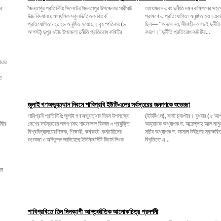
জৈন্তাপুর প্রতিনিধি: সিলেটের জৈন্তাপুর উপজেলার সারীঘাট
আয়োজনে এবং দুর্নীতি দমন কমিশনের সহযোগিতায় বিদ্যালয়
উচ্চ বিদ্যালয়ে মাধ্যমিক স্কুলভিত্তিক বিতর্ক
প্রাঙ্গণে এ প্রতিযোগিতা অনুষ্ঠিত হয়।এবারের বিতর্কের বিষয়
প্রতিযোগিতা-২০২৬ অনুষ্ঠিত হয়েছে। বৃহস্পতিবার (৬
ছিল— “অভাব নয়, সীমাহীন লোভই দুর্নীতির প্রধান
আগস্ট) দুপুর ২টায় উপজেলা দুর্নীতি প্রতিরোধ কমিটির
কারণ।”দুর্নীতি প্রতিরোধ কমিটির...
জুলাই গণঅভ্যুত্থান দিবসে শাবিপ্রবি ইউটিএলের সর্বস্তরের জনগণকে শুভেচ্ছা
শাবিপ্রবি প্রতিনিধি: জুলাই গণঅভ্যুত্থান দিবস উপলক্ষ্যে
(ইউটিএল), সাস্ট চ্যাপ্টার। বুধবার ( ৫ আগস্ট) সংগঠনটির
দেশের সর্বস্তরের জনগণসহ শাহজালাল বিজ্ঞান ও প্রযুক্তি
আহ্বায়ক অধ্যাপক ড. আব্দুল্লাহ আল মামুন এবং সদস্য
বিশ্ববিদ্যালয়েরশিক্ষক, শিক্ষার্থী, কর্মকর্তা-কর্মচারীদের
সচিব অধ্যাপক ড. জামাল উদ্দীনের স্বাক্ষরিত এক যৌথ
শুভেচ্ছা ও অভিনন্দন জানিয়েছে ইউনিভার্সিটি টিচার্স লিংক
বিবৃতিতে এ...
শাবিপ্রবিতে তিন দিনব্যাপী আন্তর্জাতিক আলোকচিত্র প্রদর্শনী