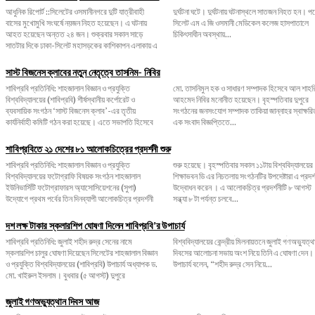
আধুনিক রিপোর্ট ::সিলেটের ওসমানীনগরে দুটি যাত্রীবাহী
দুর্ঘটনা ঘটে। দুর্ঘটনায় ঘটনাস্থলে সাতজন নিহত হন। পরে
বাসের মুখোমুখি সংঘর্ষে নয়জন নিহত হয়েছেন। এ ঘটনায়
সিলেট এম এ জি ওসমানী মেডিকেল কলেজ হাসপাতালে
আহত হয়েছেন অন্তত ২৪ জন। শুক্রবার সকাল সাড়ে
চিকিৎসাধীন অবস্থায়...
সাতটার দিকে ঢাকা-সিলেট মহাসড়কের কাশিকাপন এলাকায় এ
সাস্ট বিজনেস ক্লাবের নতুন নেতৃত্বে তাসনিম- নিবির
শাবিপ্রবি প্রতিনিধি: শাহজালাল বিজ্ঞান ও প্রযুক্তি
মো. তাসনিমুল হক ও সাধারণ সম্পাদক হিসেবে আল শাহরিয়ার
বিশ্ববিদ্যালয়ের (শাবিপ্রবি) শীর্ষস্থানীয় কর্পোরেট ও
আহমেদ নিবির মনোনীত হয়েছেন। বৃহস্পতিবার দুপুরে
ব্যবসায়িক সংগঠন ‘সাস্ট বিজনেস ক্লাব’-এর তৃতীয়
সংগঠনের জনসংযোগ সম্পাদক তাকিয়া জান্নাহর স্বাক্ষরিত
কার্যনির্বাহী কমিটি গঠন করা হয়েছে। এতে সভাপতি হিসেবে
এক সংবাদ বিজ্ঞপ্তিতে...
শাবিপ্রবিতে ২১ দেশের ৮১ আলোকচিত্রের প্রদর্শনী শুরু
শাবিপ্রবি প্রতিনিধি: শাহজালাল বিজ্ঞান ও প্রযুক্তি
শুরু হয়েছে। বৃহস্পতিবার সকাল ১১টায় বিশ্ববিদ্যালয়ের
বিশ্ববিদ্যালয়ের ফটোগ্রাফি বিষয়ক সংগঠন শাহজালাল
শিক্ষাভবন ডি এর নিচতলায় সংগঠনটির উপদেষ্টারা এ প্রদর্শনীর
ইউনিভার্সিটি ফটোগ্রাফারস অ্যাসোসিয়েশনের (সুপা)
উদ্বোধন করেন । এ আলোকচিত্র প্রদর্শনীটি ৮ আগস্ট
উদ্যোগে প্রথম পর্বের তিন দিনব্যাপী আলোকচিত্র প্রদর্শনী
সন্ধ্যা ৮ টা পর্যন্ত চলবে...
দশ লক্ষ টাকার স্কলারশিপ ঘোষণা দিলেন শাবিপ্রবি’র উপাচার্য
শাবিপ্রবি প্রতিনিধি: জুলাই শহীদ রুদ্র সেনের নামে
বিশ্ববিদ্যালয়ের কেন্দ্রীয় মিলনায়তনে জুলাই গণঅভ্যুত্থান
স্কলারশিপ চালুর ঘোষণা দিয়েছেন সিলেটের শাহজালাল বিজ্ঞান
দিবসের আলোচনা সভায় অংশ নিয়ে তিনি এ ঘোষণা দেন।
ও প্রযুক্তি বিশ্ববিদ্যালয়ের (শাবিপ্রবি) উপাচার্য অধ্যাপক ড.
উপাচার্য বলেন, ‌“শহীদ রুদ্র সেন নিয়ে...
মো. খাইরুল ইসলাম। বুধবার (৫ আগস্ট) দুপুরে
জুলাই গণঅভ্যুত্থান দিবস আজ