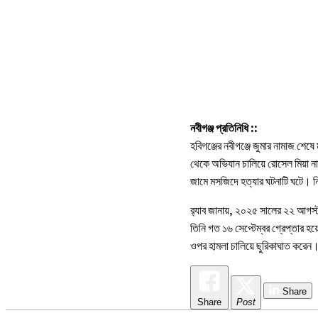
নবীগঞ্জ প্রতিনিধি ::
হবিগঞ্জের নবীগঞ্জে জুমার নামাজ শেষ
থেকে অভিযান চালিয়ে রোসেল মিয়া ন
জামে মসজিদে হত্যার ঘটনাটি ঘটে। নি
র‍্যাব জানায়, ২০২৫ সালের ২২ আগস্ট
তিনি গত ১৬ সেপ্টেম্বর গ্রেপ্তার হ
ওপর হামলা চালিয়ে ছুরিকাঘাত করেন
Share
Share
Post