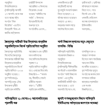
প্রযুক্তি
চ্যারিটি উপলক্ষে
ওসমানীনগরে দুটি
দুর্ঘটনা ঘটে। দুর্ঘটনায়
বিশ্ববিদ্যালয়ে
আয়োজিত এ উৎসবের
যাত্রীবাহী বাসের
ঘটনাস্থলে সাতজন
(শাবিপ্রবি) আগামী
শিরোনাম দেওয়া
মুখোমুখি সংঘর্ষে নয়জন
নিহত হন। পরে
২৭ আগস্ট থেকে শুরু
হয়েছে ‘অষ্টাবিংশের
নিহত হয়েছেন। এ
সিলেট এম এ জি
হতে যাচ্ছে নাট্য
অর্ঘ্য’। উৎসবের
ঘটনায় আহত হয়েছেন
ওসমানী মেডিকেল
সংগঠন ‘দিক
উদ্বোধনী দিনেই
অন্তত ২৪ জন।
কলেজ হাসপাতালে
থিয়েটার’-এর তিন
মঞ্চস্থ হবে
শুক্রবার সকাল সাড়ে
চিকিৎসাধীন
দিনব্যাপী ‘দিক ৮ম
সংগঠনটির ৩৪তম...
সাতটার দিকে ঢাকা-
অবস্থায়...
জাতীয় নাট্যোৎসব
জৈন্তাপুর সারীঘাট উচ্চ বিদ্যালয়ে মাধ্যমিক
সাস্ট বিজনেস ক্লাবের নতুন নেতৃত্বে
স্কুলভিত্তিক বিতর্ক প্রতিযোগিতা অনুষ্ঠিত
তাসনিম- নিবির
জৈন্তাপুর প্রতিনিধি:
আয়োজনে এবং দুর্নীতি
শাবিপ্রবি প্রতিনিধি:
তাসনিমুল হক ও
সিলেটের জৈন্তাপুর
দমন কমিশনের
শাহজালাল বিজ্ঞান ও
সাধারণ সম্পাদক
উপজেলার সারীঘাট উচ্চ
সহযোগিতায় বিদ্যালয়
প্রযুক্তি
হিসেবে আল শাহরিয়ার
বিদ্যালয়ে মাধ্যমিক
প্রাঙ্গণে এ
বিশ্ববিদ্যালয়ের
আহমেদ নিবির
স্কুলভিত্তিক বিতর্ক
প্রতিযোগিতা অনুষ্ঠিত
(শাবিপ্রবি) শীর্ষস্থানীয়
মনোনীত হয়েছেন।
প্রতিযোগিতা-২০২৬
হয়।এবারের বিতর্কের
কর্পোরেট ও ব্যবসায়িক
বৃহস্পতিবার দুপুরে
অনুষ্ঠিত হয়েছে।
বিষয় ছিল— “অভাব
সংগঠন ‘সাস্ট বিজনেস
সংগঠনের জনসংযোগ
বৃহস্পতিবার (৬
নয়, সীমাহীন লোভই
ক্লাব’-এর তৃতীয়
সম্পাদক তাকিয়া
আগস্ট) দুপুর ২টায়
দুর্নীতির প্রধান
কার্যনির্বাহী কমিটি গঠন
জান্নাহর স্বাক্ষরিত
উপজেলা দুর্নীতি
কারণ।”দুর্নীতি
করা হয়েছে। এতে
এক সংবাদ
প্রতিরোধ কমিটির
প্রতিরোধ কমিটির...
সভাপতি হিসেবে মো.
বিজ্ঞপ্তিতে...
শাবিপ্রবিতে ২১ দেশের ৮১ আলোকচিত্রের
জুলাই গণঅভ্যুত্থান দিবসে শাবিপ্রবি
প্রদর্শনী শুরু
ইউটিএলের সর্বস্তরের জনগণকে শুভেচ্ছা