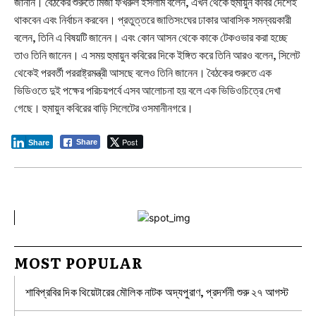
জানান। বৈঠকের শুরুতে মির্জা ফখরুল ইসলাম বলেন, এখন থেকে হুমায়ুন কবির দেশেই
থাকবেন এবং নির্বাচন করবেন। প্রতুত্তরে জাতিসংঘের ঢাকার আবাসিক সমন্বয়কারী
বলেন, তিনি এ বিষয়টি জানেন। এবং কোন আসন থেকে কাকে টেকওভার করা হচ্ছে
তাও তিনি জানেন। এ সময় হুমায়ুন কবিরের দিকে ইঙ্গিত করে তিনি আরও বলেন, সিলেট
থেকেই পরবর্তী পররাষ্ট্রমন্ত্রী আসছে বলেও তিনি জানেন। বৈঠকের শুরুতে এক
ভিডিওতে দুই পক্ষের পরিচয়পর্বে এসব আলোচনা হয় বলে এক ভিডিওচিত্রে দেখা
গেছে। হুমায়ুন কবিরের বাড়ি সিলেটের ওসমানীনগরে।
Post
Share
Share
MOST POPULAR
শাবিপ্রবির দিক থিয়েটারের মৌলিক নাটক অদ্যপুরাণ, প্রদর্শনী শুরু ২৭ আগস্ট