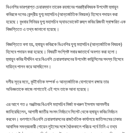
বিএনপির ভারপ্রাপ্ত চেয়ারম্যান তারেক রহমানের পররাষ্ট্রবিষয়ক উপদেষ্টা হুমায়ুন
কবিরকে দলের কেন্দ্রীয় যুগ্ম মহাসচিব (আন্তর্জাতিক বিষয়ক) হিসেবে পদায়ন করা
হয়েছে। বুধবার সিনিয়র যুগ্ম মহাসচিব অ্যাডভোকেট রুহুল কবির রিজভী স্বাক্ষরিত এক
বিজ্ঞপ্তিতে এ তথ্য জানানো হয়েছে।
বিজ্ঞপ্তিতে বলা হয়, হুমায়ুন কবিরকে বিএনপির যুগ্ম মহাসচিব (আন্তর্জাতিক বিষয়ক)
হিসেবে পদায়ন করা হয়েছে। বিষয়টি সংশ্লিষ্ট সবার জ্ঞাতার্থে অবগত করা হলো।
হুমায়ুন কবির দীর্ঘদিন ধরে বিএনপি চেয়ারপারসনের উপদেষ্টা কাউন্সিলের সদস্য হিসেবে
দায়িত্ব পালন করে আসছিলেন।
দলীয় সূত্র মতে, কূটনৈতিক সম্পর্ক ও আন্তর্জাতিক যোগাযোগ রক্ষায় তার
অভিজ্ঞতাকে কাজে লাগাতেই এই পদে তাকে আনা হয়েছে।
এর আগে গত ৫ অক্টোবর বিএনপি মহাসচিব মির্জা ফখরুল ইসলাম আলমগীর
জানিয়েছিলেন, আগামী জাতীয় সংসদ নির্বাচনে সিলেট থেকে হুমায়ুন কবির নির্বাচন
করবেন। গুলশানে বিএনপি চেয়ারপারসনের রাজনৈতিক কার্যালয়ে জাতিসংঘের ঢাকার
আবাসিক সমন্বয়কারী গোয়েন লুইসের সঙ্গে বৈঠককালে পরিচয় পর্বে তিনি এ তথ্য