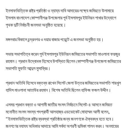
ইনসাফভিত্তিক রাষ্ট্র প্রতিষ্ঠা ও ন্যায্য দাবি আদায়ের লক্ষ্যে জমিয়তে উলামায়ে
ইসলাম বাংলাদেশ কোম্পানীগঞ্জ উপজেলার পূর্ব ইসলামপুর ইউনিয়ন শাখার উদ্যোগে
পৃথক দুটি নির্বাচনী জনসভা অনুষ্ঠিত হয়েছে।
মঙ্গলবার বিকালে চন্দ্রনগর ও দয়ার বাজার পয়েন্টে এ জনসভা অনুষ্ঠিত হয়।
সভায় সভাপতিত্ব করেন পূর্ব ইসলামপুর ইউনিয়ন জমিয়তের সভাপতি মাওলানা ফয়জুর
রহমান। প্রধান উদ্বোধক হিসেবে উপস্থিত ছিলেন কোম্পানীগঞ্জ উপজেলা জমিয়তের
সভাপতি মুফতি আব্দুল মুসাব্বির।
প্রধান অতিথি হিসেবে বক্তব্য রাখেন সিলেট জেলা উত্তর জমিয়তের সভাপতি শায়খুল
হাদিস মাওলানা আতাউর রহমান। বিশেষ অতিথি ছিলেন হাফিজ ফজল উদ্দীন।
এসময় প্রধান বক্তা ও আগামী জাতীয় সংসদ নির্বাচনে সিলেট-৪ আসনে জমিয়ত
মনোনীত সংসদ সদস্য পদপ্রার্থী আলহাজ্ব এডভোকেট মোহাম্মদ আলী বলেন,
“ইনসাফভিত্তিক রাষ্ট্র ব্যবস্থা প্রতিষ্ঠার জন্য জনগণকে ঐক্যবদ্ধ হতে হবে।
জনগণের ন্যায্য অধিকার আদায়ে আমি সর্বদা অগ্রণী ভূমিকা পালন করব। অন্যায়ের