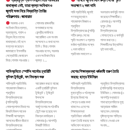
মাথাব্যথা নেই, তারা ব্যস্ত সংবিধান ও
সংরক্ষণে ২ দফা দাবি
জুলাই সনদ নিয়ে বিভ্রান্তি তৈরির
শাবি প্রতিনিধি: জুলাই
অবস্থান কর্মসূচি পালন
পরিকল্পনায় : জামায়াত
গণঅভ্যুত্থানে
করেছেন শিক্ষার্থীরা।
শাহজালাল বিজ্ঞান ও
রোববার (৩ আগস্ট)
সরকার এখন
সোমবার রাজধানীর
প্রযুক্তি
দুপুর ১টায়
সংবিধান নিয়ে ব্যস্ত,
মগবাজারে দলের
বিশ্ববিদ্যালয়ের (শাবি)
বিশ্ববিদ্যালয়ের
দ্রব্যমূল্য, গ্যাস ও
কেন্দ্রীয় কার্যালয়ে
শহীদ রুদ্র সেনের
গোলচত্বরে এ কর্মসূচি
বিদ্যুৎ নিয়ে তাদের
আয়োজিত এক সংবাদ
স্মৃতি সংরক্ষণ ও প্রাপ্য
পালন করা হয়।
মাথাব্যথা নেই বলে
সম্মেলনে এ কথা বলেন
মর্যাদা প্রতিষ্ঠার লক্ষ্যে
শিক্ষার্থীদের উত্থাপিত
মন্তব্য করেছেন
তিনি। মিয়া গোলাম
২ দফা দাবিতে
দুই দফা দাবি...
জামায়াতে ইসলামীর
পরওয়ার বলেন, সরকার
প্রতিবাদ সমাবেশ ও
সেক্রেটারি জেনারেল
এখন সংবিধান নিয়ে
মিয়া গোলাম পরওয়ার।
ব্যস্ত।...
শাবিপ্রবিতে স্পোর্টস সাস্টের চ্যারিটি
দেশের শিক্ষাব্যবস্থা ধর্ষকামী তরুণ তৈরি
ফুটবল টুর্নামেন্ট, দল নিবন্ধন শুরু
করছে: ছাত্র ইউনিয়ন
শাবিপ্রবি প্রতিনিধি:
আয়োজন করতে যাচ্ছে
শাবিপ্রবি প্রতিনিধি:
প্রযুক্তি বিশ্ববিদ্যালয়
শাহজালাল বিজ্ঞান ও
একটি চ্যারিটি ফুটবল
বিশ্ববিদ্যালয়
(শাবিপ্রবি) শাখা ছাত্র
প্রযুক্তি
টুর্নামেন্ট। টুর্নামেন্ট
মুক্তবুদ্ধি ও গঠনমূলক
ইউনিয়ন। সোমবার (৩
বিশ্ববিদ্যালয়ের
উপলক্ষে
চিন্তার বিকাশের
আগস্ট) মধ্যরাতে
(শাবিপ্রবি)
বিশ্ববিদ্যালয়ের
ক্ষেত্র হওয়ার কথা
শাখা ছাত্রশক্তির যুগ্ম
লোকপ্রশাসন বিভাগের
অর্জুণতলায় সংগঠনটির
থাকলেও এদেশের
আহ্বায়ক সাজিদ
কিডনি বিকল সাবেক
টেন্টে শুরু হয়েছে দল
শিক্ষাব্যবস্থা
আহমেদ মোল্লার
শিক্ষার্থী আশরাফুল
নিবন্ধন কার্যক্রম।
প্রতিনিয়ত ধর্ষকামী
দৃষ্টান্তমূলক শাস্তির
আলমের জীবন বাঁচাতে
সোমবার (৩ আগস্ট)
তরুণ তৈরি করছে বলে
দাবিতে দেওয়া এক
বিশ্ববিদ্যালয়ের
বিষয়টি নিশ্চিত
অভিযোগ করেছেন
সংবাদ...
খেলাধুলাবিষয়ক
করেছেন সংগঠনটির...
শাহজালাল বিজ্ঞান ও