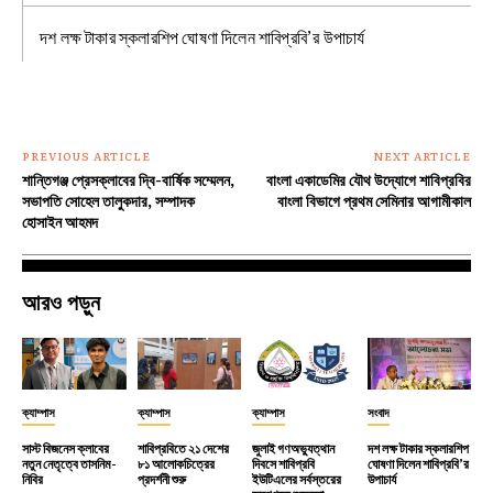
দশ লক্ষ টাকার স্কলারশিপ ঘোষণা দিলেন শাবিপ্রবি’র উপাচার্য
PREVIOUS ARTICLE
NEXT ARTICLE
শান্তিগঞ্জ প্রেসক্লাবের দ্বি-বার্ষিক সম্মেলন,
বাংলা একাডেমির যৌথ উদ্যোগে শাবিপ্রবির
সভাপতি সোহেল তালুকদার, সম্পাদক
বাংলা বিভাগে প্রথম সেমিনার আগামীকাল
হোসাইন আহমদ
আরও পড়ুন
ক্যাম্পাস
ক্যাম্পাস
ক্যাম্পাস
সংবাদ
সাস্ট বিজনেস ক্লাবের
শাবিপ্রবিতে ২১ দেশের
জুলাই গণঅভ্যুত্থান
দশ লক্ষ টাকার স্কলারশিপ
নতুন নেতৃত্বে তাসনিম-
৮১ আলোকচিত্রের
দিবসে শাবিপ্রবি
ঘোষণা দিলেন শাবিপ্রবি’র
নিবির
প্রদর্শনী শুরু
ইউটিএলের সর্বস্তরের
উপাচার্য