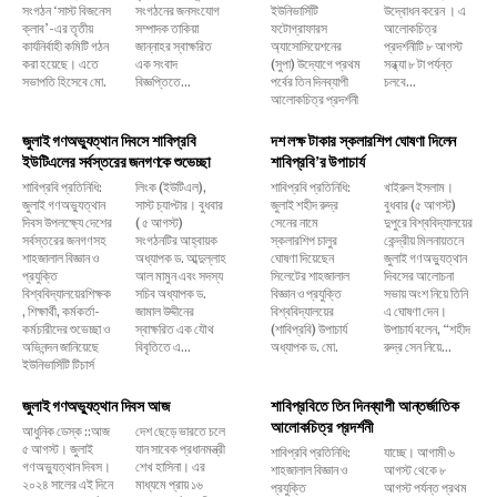
সংগঠন ‘সাস্ট বিজনেস
সংগঠনের জনসংযোগ
ইউনিভার্সিটি
উদ্বোধন করেন । এ
ক্লাব’-এর তৃতীয়
সম্পাদক তাকিয়া
ফটোগ্রাফারস
আলোকচিত্র
কার্যনির্বাহী কমিটি গঠন
জান্নাহর স্বাক্ষরিত
অ্যাসোসিয়েশনের
প্রদর্শনীটি ৮ আগস্ট
করা হয়েছে। এতে
এক সংবাদ
(সুপা) উদ্যোগে প্রথম
সন্ধ্যা ৮ টা পর্যন্ত
সভাপতি হিসেবে মো.
বিজ্ঞপ্তিতে...
পর্বের তিন দিনব্যাপী
চলবে...
আলোকচিত্র প্রদর্শনী
জুলাই গণঅভ্যুত্থান দিবসে শাবিপ্রবি
দশ লক্ষ টাকার স্কলারশিপ ঘোষণা দিলেন
ইউটিএলের সর্বস্তরের জনগণকে শুভেচ্ছা
শাবিপ্রবি’র উপাচার্য
শাবিপ্রবি প্রতিনিধি:
লিংক (ইউটিএল),
শাবিপ্রবি প্রতিনিধি:
খাইরুল ইসলাম।
জুলাই গণঅভ্যুত্থান
সাস্ট চ্যাপ্টার। বুধবার
জুলাই শহীদ রুদ্র
বুধবার (৫ আগস্ট)
দিবস উপলক্ষ্যে দেশের
( ৫ আগস্ট)
সেনের নামে
দুপুরে বিশ্ববিদ্যালয়ের
সর্বস্তরের জনগণসহ
সংগঠনটির আহ্বায়ক
স্কলারশিপ চালুর
কেন্দ্রীয় মিলনায়তনে
শাহজালাল বিজ্ঞান ও
অধ্যাপক ড. আব্দুল্লাহ
ঘোষণা দিয়েছেন
জুলাই গণঅভ্যুত্থান
প্রযুক্তি
আল মামুন এবং সদস্য
সিলেটের শাহজালাল
দিবসের আলোচনা
বিশ্ববিদ্যালয়েরশিক্ষক
সচিব অধ্যাপক ড.
বিজ্ঞান ও প্রযুক্তি
সভায় অংশ নিয়ে তিনি
, শিক্ষার্থী, কর্মকর্তা-
জামাল উদ্দীনের
বিশ্ববিদ্যালয়ের
এ ঘোষণা দেন।
কর্মচারীদের শুভেচ্ছা ও
স্বাক্ষরিত এক যৌথ
(শাবিপ্রবি) উপাচার্য
উপাচার্য বলেন, ‌“শহীদ
অভিনন্দন জানিয়েছে
বিবৃতিতে এ...
অধ্যাপক ড. মো.
রুদ্র সেন নিয়ে...
ইউনিভার্সিটি টিচার্স
জুলাই গণঅভ্যুত্থান দিবস আজ
শাবিপ্রবিতে তিন দিনব্যাপী আন্তর্জাতিক
আলোকচিত্র প্রদর্শনী
আধুনিক ডেস্ক ::আজ
দেশ ছেড়ে ভারতে চলে
৫ আগস্ট। জুলাই
যান সাবেক প্রধানমন্ত্রী
শাবিপ্রবি প্রতিনিধি:
যাচ্ছে। আগামী ৬
গণঅভ্যুত্থান দিবস।
শেখ হাসিনা। এর
শাহজালাল বিজ্ঞান ও
আগস্ট থেকে ৮
২০২৪ সালের এই দিনে
মাধ্যমে প্রায় ১৬
প্রযুক্তি
আগস্ট পর্যন্ত প্রথম