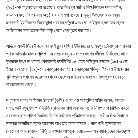
(২০)-কে গ্রেপ্তার করা হয়েছে। তার বিরুদ্ধে নারী ও শিশু নির্যাতন দমন আইন,
২০০০ (সংশোধিত)-এর ৯(১) ধারায় মামলা রয়েছে। মুন্না উপজেলার ৩ নম্বর
চামরদানী ইউনিয়নের বিছরাকান্দা গ্রামের বাসিন্দা এবং মো. সাইকুল ইসলামের ছেলে।
অভিযানের সময় তাকে নিজ বাড়ি থেকে গ্রেপ্তার করা হয়।
এদিকে একই দিনে উপজেলার বংশীকুন্ডা দক্ষিণ ইউনিয়নের হামিদপুর চৌরাস্তা এলাকায়
পৃথক অভিযান চালায় পুলিশ। এ সময় ভবঘুরে এবং প্রকাশ্যে জীবিকা নির্বাহের কোনো
দৃশ্যমান উৎস না থাকায় ফৌজদারি কার্যবিধির ৫৫ ধারায় শফিকুল ইসলাম (১৮) ও মো.
ইমরান আহমেদ (২৪)-কে গ্রেপ্তার করা হয়। গ্রেপ্তার শফিকুল ইসলাম উপজেলার
বুড়িপত্তন গ্রামের আব্দুল জব্বারের ছেলে এবং ইমরান আহমেদ মির্জাপুর গ্রামের মো.
শাহজাহানের ছেলে।
মধ্যনগর থানার অফিসার ইনচার্জ (ওসি) এ কে এম সাহাবুদ্দিন শাহীন বলেন, অপরাধ
দমন, আইনশৃঙ্খলা পরিস্থিতি স্বাভাবিক রাখা এবং জনগণের নিরাপত্তা নিশ্চিত করতে
মধ্যনগর থানা পুলিশ নিয়মিত বিশেষ অভিযান পরিচালনা করছে। নারী ও শিশু নির্যাতন
মামলার আসামিকে দ্রুত আইনের আওতায় আনা হয়েছে। পাশাপাশি সন্দেহজনক
চলাফেরা ও জনশৃঙ্খলা বিঘ্নিত হওয়ার আশঙ্কা রয়েছে—এমন ব্যক্তিদের বিরুদ্ধেও