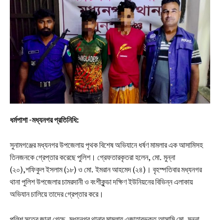
ধর্মপাশা -মধ্যনগর প্রতিনিধি:
সুনামগঞ্জের মধ্যনগর উপজেলায় পৃথক বিশেষ অভিযানে ধর্ষণ মামলার এক আসামিসহ
তিনজনকে গ্রেপ্তার করেছে পুলিশ। গ্রেফতারকৃতরা হলেন, মো. মুন্না
(২০),শফিকুল ইসলাম (১৮) ও মো. ইমরান আহমেদ (২৪)। বৃহস্পতিবার মধ্যনগর
থানা পুলিশ উপজেলার চামরদানী ও বংশীকুন্ডা দক্ষিণ ইউনিয়নের বিভিন্ন এলাকায়
অভিযান চালিয়ে তাদের গ্রেপ্তার করে।
পুলিশ সূত্রে জানা গেছে, মধ্যনগর থানার মামলায় এজাহারভুক্ত আসামি মো. মুন্না