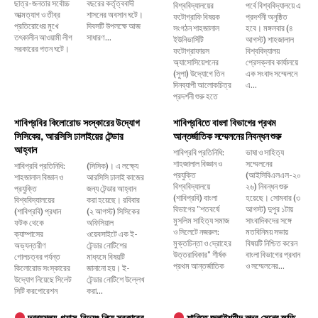
ছাত্র-জনতার সর্বোচ্চ
বছরের কর্তৃত্ববাদী
বিশ্ববিদ্যালয়ের
পর্বে বিশ্ববিদ্যালয়ে এ
আত্মত্যাগ ও তীব্র
শাসনের অবসান ঘটে।
ফটোগ্রাফি বিষয়ক
প্রদর্শনী অনুষ্ঠিত
প্রতিরোধের মুখে
দিবসটি উপলক্ষে আজ
সংগঠন শাহজালাল
হবে। মঙ্গলবার (৪
তৎকালীন আওয়ামী লীগ
সাধারণ...
ইউনিভার্সিটি
আগস্ট) শাহজালাল
সরকারের পতন ঘটে।
ফটোগ্রাফারস
বিশ্ববিদ্যালয়
অ্যাসোসিয়েশনের
প্রেসক্লাব কার্যালয়ে
(সুপা) উদ্যোগে তিন
এক সংবাদ সম্মেলনে
দিনব্যাপী আলোকচিত্র
এ...
প্রদর্শনী শুরু হতে
শাবিপ্রবির কিলোরোড সংস্কারের উদ্যোগ
শাবিপ্রবিতে বাংলা বিভাগের প্রথম
সিসিকের, আরসিসি ঢালাইয়ের টেন্ডার
আন্তর্জাতিক সম্মেলনের নিবন্ধন শুরু
আহ্বান
শাবিপ্রবি প্রতিনিধি:
ভাষা ও সাহিত্য
শাহজালাল বিজ্ঞান ও
সম্মেলনের
শাবিপ্রবি প্রতিনিধি:
(সিসিক)। এ লক্ষ্যে
প্রযুক্তি
(আইসিবিএলএল-২০
শাহজালাল বিজ্ঞান ও
আরসিসি ঢালাই কাজের
বিশ্ববিদ্যালয়ে
২৬) নিবন্ধন শুরু
প্রযুক্তি
জন্য টেন্ডার আহ্বান
(শাবিপ্রবি) বাংলা
হয়েছে। সোমবার (৩
বিশ্ববিদ্যালয়ের
করা হয়েছে। রবিবার
বিভাগের "শতবর্ষে
আগস্ট) দুপুর ১টায়
(শাবিপ্রবি) প্রধান
(২ আগস্ট) সিসিকের
মুসলিম সাহিত্য সমাজ
সাংবাদিকদের সঙ্গে
ফটক থেকে
অফিসিয়াল
ও সিলেটে নজরুল:
মতবিনিময় সভায়
ক্যাম্পাসের
ওয়েবসাইটে এক ই-
মুক্তচিন্তা ও দ্রোহের
বিষয়টি নিশ্চিত করেন
অভ্যন্তরীণ
টেন্ডার নোটিশের
উত্তরাধিকার" শীর্ষক
বাংলা বিভাগের প্রধান
গোলচত্বর পর্যন্ত
মাধ্যমে বিষয়টি
প্রথম আন্তর্জাতিক
ও সম্মেলনের...
কিলোরোড সংস্কারের
জানানো হয়। ই-
উদ্যোগ নিয়েছে সিলেট
টেন্ডার নোটিশে উল্লেখ
সিটি করপোরেশন
করা...
দ্রব্যমূল্য-গ্যাস-বিদ্যুৎ নিয়ে সরকারের
শাবিতে জুলাইশহীদ রুদ্র সেনের স্মৃতি