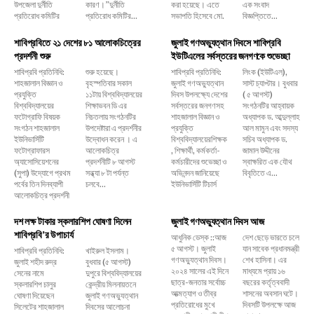
উপজেলা দুর্নীতি
কারণ।”দুর্নীতি
করা হয়েছে। এতে
এক সংবাদ
প্রতিরোধ কমিটির
প্রতিরোধ কমিটির...
সভাপতি হিসেবে মো.
বিজ্ঞপ্তিতে...
শাবিপ্রবিতে ২১ দেশের ৮১ আলোকচিত্রের
জুলাই গণঅভ্যুত্থান দিবসে শাবিপ্রবি
প্রদর্শনী শুরু
ইউটিএলের সর্বস্তরের জনগণকে শুভেচ্ছা
শাবিপ্রবি প্রতিনিধি:
শুরু হয়েছে।
শাবিপ্রবি প্রতিনিধি:
লিংক (ইউটিএল),
শাহজালাল বিজ্ঞান ও
বৃহস্পতিবার সকাল
জুলাই গণঅভ্যুত্থান
সাস্ট চ্যাপ্টার। বুধবার
প্রযুক্তি
১১টায় বিশ্ববিদ্যালয়ের
দিবস উপলক্ষ্যে দেশের
( ৫ আগস্ট)
বিশ্ববিদ্যালয়ের
শিক্ষাভবন ডি এর
সর্বস্তরের জনগণসহ
সংগঠনটির আহ্বায়ক
ফটোগ্রাফি বিষয়ক
নিচতলায় সংগঠনটির
শাহজালাল বিজ্ঞান ও
অধ্যাপক ড. আব্দুল্লাহ
সংগঠন শাহজালাল
উপদেষ্টারা এ প্রদর্শনীর
প্রযুক্তি
আল মামুন এবং সদস্য
ইউনিভার্সিটি
উদ্বোধন করেন । এ
বিশ্ববিদ্যালয়েরশিক্ষক
সচিব অধ্যাপক ড.
ফটোগ্রাফারস
আলোকচিত্র
, শিক্ষার্থী, কর্মকর্তা-
জামাল উদ্দীনের
অ্যাসোসিয়েশনের
প্রদর্শনীটি ৮ আগস্ট
কর্মচারীদের শুভেচ্ছা ও
স্বাক্ষরিত এক যৌথ
(সুপা) উদ্যোগে প্রথম
সন্ধ্যা ৮ টা পর্যন্ত
অভিনন্দন জানিয়েছে
বিবৃতিতে এ...
পর্বের তিন দিনব্যাপী
চলবে...
ইউনিভার্সিটি টিচার্স
আলোকচিত্র প্রদর্শনী
দশ লক্ষ টাকার স্কলারশিপ ঘোষণা দিলেন
জুলাই গণঅভ্যুত্থান দিবস আজ
শাবিপ্রবি’র উপাচার্য
আধুনিক ডেস্ক ::আজ
দেশ ছেড়ে ভারতে চলে
৫ আগস্ট। জুলাই
যান সাবেক প্রধানমন্ত্রী
শাবিপ্রবি প্রতিনিধি:
খাইরুল ইসলাম।
গণঅভ্যুত্থান দিবস।
শেখ হাসিনা। এর
জুলাই শহীদ রুদ্র
বুধবার (৫ আগস্ট)
২০২৪ সালের এই দিনে
মাধ্যমে প্রায় ১৬
সেনের নামে
দুপুরে বিশ্ববিদ্যালয়ের
ছাত্র-জনতার সর্বোচ্চ
বছরের কর্তৃত্ববাদী
স্কলারশিপ চালুর
কেন্দ্রীয় মিলনায়তনে
আত্মত্যাগ ও তীব্র
শাসনের অবসান ঘটে।
ঘোষণা দিয়েছেন
জুলাই গণঅভ্যুত্থান
প্রতিরোধের মুখে
দিবসটি উপলক্ষে আজ
সিলেটের শাহজালাল
দিবসের আলোচনা