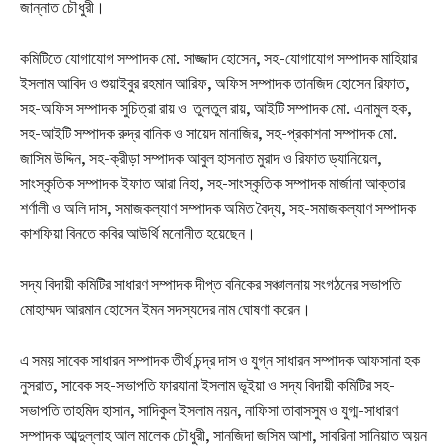
জান্নাত চৌধুরী। ‎‎
কমিটিতে যোগাযোগ সম্পাদক মো. সাজ্জাদ হোসেন, সহ-যোগাযোগ সম্পাদক মাহিয়ার
ইসলাম আবিদ ও শুয়াইবুর রহমান আরিফ, অফিস সম্পাদক তানজিদ হোসেন রিফাত,
সহ-অফিস সম্পাদক সুচিত্রা রায় ও তুলতুল রায়, আইটি সম্পাদক মো. এনামুল হক,
সহ-আইটি সম্পাদক রুদ্র বানিক ও সায়েদ মানাজির, সহ-প্রকাশনা সম্পাদক মো.
জাসিম উদ্দিন, সহ-ক্রীড়া সম্পাদক আবুল হাসনাত মুরাদ ও রিফাত ড্যানিয়েল,
সাংস্কৃতিক সম্পাদক ইফাত আরা নিহা, সহ-সাংস্কৃতিক সম্পাদক মার্জানা আক্তার
শর্ণালী ও অলি দাস, সমাজকল্যাণ সম্পাদক অমিত বৈদ্য, সহ-সমাজকল্যাণ সম্পাদক
কাশফিয়া বিনতে কবির আউর্থি মনোনীত হয়েছেন।‎‎
সদ্য বিদায়ী কমিটির সাধারণ সম্পাদক দীপ্ত বনিকের সঞ্চালনায় সংগঠনের সভাপতি
মোহাম্মদ আরমান হোসেন ইমন সদস্যদের নাম ঘোষণা করেন।
এ সময় সাবেক সাধারন সম্পাদক তীর্থ চন্দ্র দাস ও যুগ্ন সাধারন সম্পাদক আফসানা হক
নুসরাত, সাবেক সহ-সভাপতি ফারযানা ইসলাম ভূইয়া ও সদ্য বিদায়ী কমিটির সহ-
সভাপতি তাহমিদ হাসান, সাদিকুল ইসলাম নয়ন, নাফিসা তাবাসসুম ও যুগ্ম-সাধারণ
সম্পাদক আব্দুল্লাহ আল মালেক চৌধুরী, সানজিদা জসিম আশা, সাবরিনা সানিয়াত অয়ন