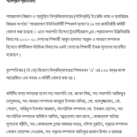
‎শাবিপ্রবি প্রতিনিধি:
‎‎শাহজালাল বিজ্ঞান ও প্রযুক্তি বিশ্ববিদ্যালয়ের (শাবিপ্রবি) ইংরেজি ভাষা ও ক্যারিয়ার
বিষয়ক সংগঠন ‘শাহজালাল ইউনিভার্সিটি স্পিকার্স ক্লাব’র ১৯ তম কার্যনির্বাহী কমিটি
ঘোষণা করা হয়েছে। এতে সভাপতি হিসেবে ইন্ডাস্ট্রিয়াল এন্ড প্রোডাকশন ইঞ্জিনিয়ারিং
বিভাগের ২০২০-২১ সেশনের শিক্ষার্থী আবুল হাসনাত আকন্দ ও সাধারণ সম্পাদক
হিসেবে পলিটিকাল স্টাডিজ বিভাগের একই সেশনের শিক্ষার্থী ইকরা সুলতানা মনোনীত
হয়েছেন।‎‎
বৃহস্পতিবার (৭ই মে) বিকেলে বিশ্ববিদ্যালয়ের শিক্ষাভবন ‘এ’ এর ১২৯ নম্বর কক্ষে
আয়োজিত এক সভায় এ কমিটি ঘোষণা করা হয়।‎‎
কমিটির অন্য সদস্যরা হলেন সহ-সভাপতি মো. রুবেল মিয়া, সহ-সভাপতি আজিজুর
তালুকদার, সহ-সাধারণ সম্পাদক মাহমুদা ইসলাম নাদিয়া, মো. হুসানুজ্জামান, মো.
শোহাগ, সারিফুল ইসলাম আরমান, সাংগঠনিক সম্পাদক মো. ইকরাম হোসেন, সহ-
সাংগঠনিক সম্পাদক সামিউল আলিম, আব্দুল্লাহ আল রাফে, কোষাধ্যক্ষ সানিয়া
সুলতানা প্রীতি, সহ-কোষাধ্যক্ষ তন্ময় সমাদ্দার অভ্র, নাইসা নুরাইন, প্রচার সম্পাদক
নোমান মোহাম্মদ নেওয়াজ, সহ-প্রচার সম্পাদক আতিকুর রহমান রিশাদ ও হুমায়রা