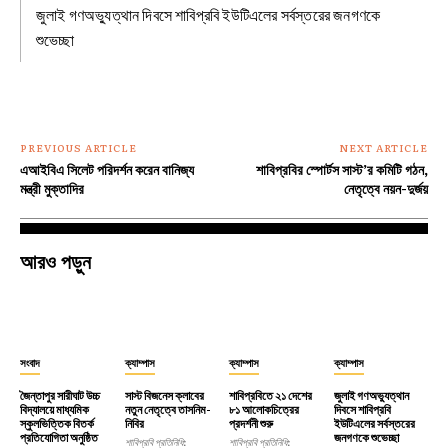
জুলাই গণঅভ্যুত্থান দিবসে শাবিপ্রবি ইউটিএলের সর্বস্তরের জনগণকে
শুভেচ্ছা
PREVIOUS ARTICLE
NEXT ARTICLE
এআইবিএ সিলেট পরিদর্শন করেন বানিজ্য
‎শাবিপ্রবির স্পোর্টস সাস্ট’র কমিটি গঠন,
মন্ত্রী মুক্তাদির
নেতৃত্বে নয়ন-দুর্জয়
আরও পড়ুন
সংবাদ
ক্যাম্পাস
ক্যাম্পাস
ক্যাম্পাস
জৈন্তাপুর সারীঘাট উচ্চ
সাস্ট বিজনেস ক্লাবের
শাবিপ্রবিতে ২১ দেশের
জুলাই গণঅভ্যুত্থান
বিদ্যালয়ে মাধ্যমিক
নতুন নেতৃত্বে তাসনিম-
৮১ আলোকচিত্রের
দিবসে শাবিপ্রবি
স্কুলভিত্তিক বিতর্ক
নিবির
প্রদর্শনী শুরু
ইউটিএলের সর্বস্তরের
প্রতিযোগিতা অনুষ্ঠিত
জনগণকে শুভেচ্ছা
শাবিপ্রবি প্রতিনিধি:
শাবিপ্রবি প্রতিনিধি: