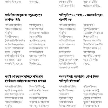
সাতটার দিকে ঢাকা-
অবস্থায়...
উপজেলা দুর্নীতি
কারণ।”দুর্নীতি
প্রতিরোধ কমিটির
প্রতিরোধ কমিটির...
সাস্ট বিজনেস ক্লাবের নতুন নেতৃত্বে
শাবিপ্রবিতে ২১ দেশের ৮১ আলোকচিত্রের
তাসনিম- নিবির
প্রদর্শনী শুরু
শাবিপ্রবি প্রতিনিধি:
তাসনিমুল হক ও
শাবিপ্রবি প্রতিনিধি:
শুরু হয়েছে।
শাহজালাল বিজ্ঞান ও
সাধারণ সম্পাদক
শাহজালাল বিজ্ঞান ও
বৃহস্পতিবার সকাল
প্রযুক্তি
হিসেবে আল শাহরিয়ার
প্রযুক্তি
১১টায় বিশ্ববিদ্যালয়ের
বিশ্ববিদ্যালয়ের
আহমেদ নিবির
বিশ্ববিদ্যালয়ের
শিক্ষাভবন ডি এর
(শাবিপ্রবি) শীর্ষস্থানীয়
মনোনীত হয়েছেন।
ফটোগ্রাফি বিষয়ক
নিচতলায় সংগঠনটির
কর্পোরেট ও ব্যবসায়িক
বৃহস্পতিবার দুপুরে
সংগঠন শাহজালাল
উপদেষ্টারা এ প্রদর্শনীর
সংগঠন ‘সাস্ট বিজনেস
সংগঠনের জনসংযোগ
ইউনিভার্সিটি
উদ্বোধন করেন । এ
ক্লাব’-এর তৃতীয়
সম্পাদক তাকিয়া
ফটোগ্রাফারস
আলোকচিত্র
কার্যনির্বাহী কমিটি গঠন
জান্নাহর স্বাক্ষরিত
অ্যাসোসিয়েশনের
প্রদর্শনীটি ৮ আগস্ট
করা হয়েছে। এতে
এক সংবাদ
(সুপা) উদ্যোগে প্রথম
সন্ধ্যা ৮ টা পর্যন্ত
সভাপতি হিসেবে মো.
বিজ্ঞপ্তিতে...
পর্বের তিন দিনব্যাপী
চলবে...
আলোকচিত্র প্রদর্শনী
জুলাই গণঅভ্যুত্থান দিবসে শাবিপ্রবি
দশ লক্ষ টাকার স্কলারশিপ ঘোষণা দিলেন
ইউটিএলের সর্বস্তরের জনগণকে শুভেচ্ছা
শাবিপ্রবি’র উপাচার্য
শাবিপ্রবি প্রতিনিধি:
লিংক (ইউটিএল),
শাবিপ্রবি প্রতিনিধি:
খাইরুল ইসলাম।
জুলাই গণঅভ্যুত্থান
সাস্ট চ্যাপ্টার। বুধবার
জুলাই শহীদ রুদ্র
বুধবার (৫ আগস্ট)
দিবস উপলক্ষ্যে দেশের
( ৫ আগস্ট)
সেনের নামে
দুপুরে বিশ্ববিদ্যালয়ের
সর্বস্তরের জনগণসহ
সংগঠনটির আহ্বায়ক
স্কলারশিপ চালুর
কেন্দ্রীয় মিলনায়তনে
শাহজালাল বিজ্ঞান ও
অধ্যাপক ড. আব্দুল্লাহ
ঘোষণা দিয়েছেন
জুলাই গণঅভ্যুত্থান
প্রযুক্তি
আল মামুন এবং সদস্য
সিলেটের শাহজালাল
দিবসের আলোচনা