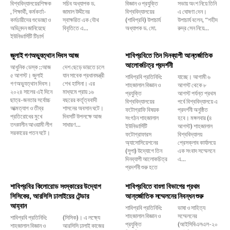
বিশ্ববিদ্যালয়েরশিক্ষক
সচিব অধ্যাপক ড.
বিজ্ঞান ও প্রযুক্তি
সভায় অংশ নিয়ে তিনি
, শিক্ষার্থী, কর্মকর্তা-
জামাল উদ্দীনের
বিশ্ববিদ্যালয়ের
এ ঘোষণা দেন।
কর্মচারীদের শুভেচ্ছা ও
স্বাক্ষরিত এক যৌথ
(শাবিপ্রবি) উপাচার্য
উপাচার্য বলেন, ‌“শহীদ
অভিনন্দন জানিয়েছে
বিবৃতিতে এ...
অধ্যাপক ড. মো.
রুদ্র সেন নিয়ে...
ইউনিভার্সিটি টিচার্স
জুলাই গণঅভ্যুত্থান দিবস আজ
শাবিপ্রবিতে তিন দিনব্যাপী আন্তর্জাতিক
আলোকচিত্র প্রদর্শনী
আধুনিক ডেস্ক ::আজ
দেশ ছেড়ে ভারতে চলে
৫ আগস্ট। জুলাই
যান সাবেক প্রধানমন্ত্রী
শাবিপ্রবি প্রতিনিধি:
যাচ্ছে। আগামী ৬
গণঅভ্যুত্থান দিবস।
শেখ হাসিনা। এর
শাহজালাল বিজ্ঞান ও
আগস্ট থেকে ৮
২০২৪ সালের এই দিনে
মাধ্যমে প্রায় ১৬
প্রযুক্তি
আগস্ট পর্যন্ত প্রথম
ছাত্র-জনতার সর্বোচ্চ
বছরের কর্তৃত্ববাদী
বিশ্ববিদ্যালয়ের
পর্বে বিশ্ববিদ্যালয়ে এ
আত্মত্যাগ ও তীব্র
শাসনের অবসান ঘটে।
ফটোগ্রাফি বিষয়ক
প্রদর্শনী অনুষ্ঠিত
প্রতিরোধের মুখে
দিবসটি উপলক্ষে আজ
সংগঠন শাহজালাল
হবে। মঙ্গলবার (৪
তৎকালীন আওয়ামী লীগ
সাধারণ...
ইউনিভার্সিটি
আগস্ট) শাহজালাল
সরকারের পতন ঘটে।
ফটোগ্রাফারস
বিশ্ববিদ্যালয়
অ্যাসোসিয়েশনের
প্রেসক্লাব কার্যালয়ে
(সুপা) উদ্যোগে তিন
এক সংবাদ সম্মেলনে
দিনব্যাপী আলোকচিত্র
এ...
প্রদর্শনী শুরু হতে
শাবিপ্রবির কিলোরোড সংস্কারের উদ্যোগ
শাবিপ্রবিতে বাংলা বিভাগের প্রথম
সিসিকের, আরসিসি ঢালাইয়ের টেন্ডার
আন্তর্জাতিক সম্মেলনের নিবন্ধন শুরু
আহ্বান
শাবিপ্রবি প্রতিনিধি:
ভাষা ও সাহিত্য
শাহজালাল বিজ্ঞান ও
সম্মেলনের
শাবিপ্রবি প্রতিনিধি:
(সিসিক)। এ লক্ষ্যে
প্রযুক্তি
(আইসিবিএলএল-২০
শাহজালাল বিজ্ঞান ও
আরসিসি ঢালাই কাজের