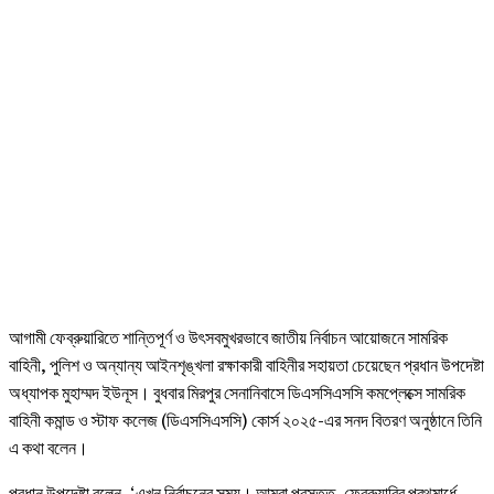
আগামী ফেব্রুয়ারিতে শান্তিপূর্ণ ও উৎসবমুখরভাবে জাতীয় নির্বাচন আয়োজনে সামরিক
বাহিনী, পুলিশ ও অন্যান্য আইনশৃঙ্খলা রক্ষাকারী বাহিনীর সহায়তা চেয়েছেন প্রধান উপদেষ্টা
অধ্যাপক মুহাম্মদ ইউনূস। বুধবার মিরপুর সেনানিবাসে ডিএসসিএসসি কমপ্লেক্সে সামরিক
বাহিনী কমান্ড ও স্টাফ কলেজ (ডিএসসিএসসি) কোর্স ২০২৫-এর সনদ বিতরণ অনুষ্ঠানে তিনি
এ কথা বলেন।
প্রধান উপদেষ্টা বলেন, ‘এখন নির্বাচনের সময়। আমরা প্রস্তুত, ফেব্রুয়ারির প্রথমার্ধে