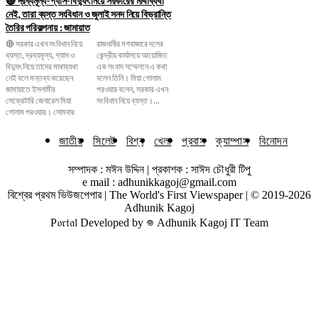
নেই, তারা ব্যস্ত সংবিধান ও জুলাই সনদ নিয়ে বিভ্রান্তি
তৈরির পরিকল্পনায় : জামায়াত
🔴 সরকার এখন সংবিধান নিয়ে
রাজধানীর মগবাজারে দলের
ব্যস্ত, দ্রব্যমূল্য, গ্যাস ও
কেন্দ্রীয় কার্যালয়ে আয়োজিত
বিদ্যুৎ নিয়ে তাদের মাথাব্যথা
এক সংবাদ সম্মেলনে এ কথা
নেই বলে মন্তব্য করেছেন
বলেন তিনি। মিয়া গোলাম
জামায়াতে ইসলামীর
পরওয়ার বলেন, সরকার এখন
সেক্রেটারি জেনারেল মিয়া
সংবিধান নিয়ে ব্যস্ত।...
গোলাম পরওয়ার। সোমবার
জাতীয়
সিলেট
বিশ্ব
খেলা
প্রবাস
ক্যাম্পাস
বিনোদন
সম্পাদক : মঈন উদ্দিন | প্রকাশক : সাঈদ চৌধুরী টিপু
e mail : adhunikkagoj@gmail.com
বিশ্বের প্রথম ভিউজপেপার | The World's First Viewspaper | © 2019-2026
Adhunik Kagoj
P𝔬𝔯𝔱𝔞𝔩 Developed by 𖦹 Adhunik Kagoj IT Team