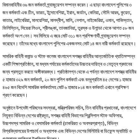
বিমানবাহিনীর ৩৬ জন কর্মকর্তা গ্র্যাজুয়েশন সম্পন্ন করেন। এ ছাড়া বাংলাদেশ পুলিশের ৩
জন কর্মকর্তা এবং চীন, ভারত, ইন্দোনেশিয়া, ইরান, জর্ডান, কেনিয়া, সৌদি আরব, কুয়েত,
কাতার, লাইবেরিয়া, মালয়েশিয়া, মালদ্বীপ, মালি, নেপাল, নাইজেরিয়া, ওমান, পাকিস্তান,
ফিলিস্তিন, সিয়েরা লিওন, শ্রীলঙ্কা, তানজানিয়া, তুরস্ক ও উগান্ডা থেকে আগত ৫৮ জন
কর্মকর্তা অংশ নেন। সব মিলিয়ে এ বছর মোট ৩১১ জন প্রশিক্ষণার্থী গ্র্যাজুয়েশন সম্পন্ন
করেছেন। তাঁদের মধ্যে বাংলাদেশ পুলিশের একজনসহ মোট ১৪ জন নারী কর্মকর্তা রয়েছেন।
সামরিক বাহিনী কমান্ড ও স্টাফ কলেজ বাংলাদেশ সশস্ত্র বাহিনীর আন্তর্জাতিক খ্যাতিসম্পন্ন
একটি শিক্ষাপ্রতিষ্ঠান, যা মধ্যম পর্যায়ের কর্মকর্তাদের উচ্চতর দায়িত্ব ও নেতৃত্ব প্রদানের
জন্য প্রস্তুত করতে অঙ্গীকারবদ্ধ। প্রতিষ্ঠালগ্ন থেকে এ পর্যন্ত বাংলাদেশ সশস্ত্র বাহিনীর
৫ হাজার ৩২৯ জন কর্মকর্তা, ২০ জন পুলিশ কর্মকর্তা এবং বন্ধুপ্রতিম ৪৫ দেশের ১ হাজার
৪৬৫ জন বিদেশি সামরিক কর্মকর্তাসহ মোট ৬ হাজার ৮১৪ জন কর্মকর্তা এখানে প্রশিক্ষণ
গ্রহণ করেছেন।
অনুষ্ঠানে উপদেষ্টা পরিষদের সদস্যরা, মন্ত্রিপরিষদ সচিব, তিন বাহিনীর প্রধানেরা, বাংলাদেশে
নিযুক্ত বিভিন্ন দেশের রাষ্ট্রদূত, সশস্ত্র বাহিনী বিভাগের প্রিন্সিপাল স্টাফ অফিসার,
উচ্চপদস্থ সামরিক ও বেসামরিক কর্মকর্তা (চাকরিরত ও অবসরপ্রাপ্ত), বিভিন্ন
বিশ্ববিদ্যালয়ের উপাচার্য ও অধ্যাপক এবং বিভিন্ন দেশের মিলিটারি বা ডিফেন্স অ্যাটাচি ও
গণ্যমান্য ব্যক্তিরা উপস্থিত ছিলেন।