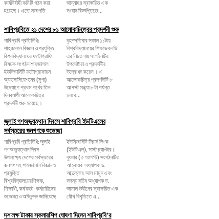
কার্যনির্বাহী কমিটি গঠন করা
জান্নাহর স্বাক্ষরিত এক
হয়েছে। এতে সভাপতি
সংবাদ বিজ্ঞপ্তিতে...
শাবিপ্রবিতে ২১ দেশের ৮১ আলোকচিত্রের প্রদর্শনী শুরু
শাবিপ্রবি প্রতিনিধি:
বৃহস্পতিবার সকাল ১১টায়
শাহজালাল বিজ্ঞান ও প্রযুক্তি
বিশ্ববিদ্যালয়ের শিক্ষাভবন ডি
বিশ্ববিদ্যালয়ের ফটোগ্রাফি
এর নিচতলায় সংগঠনটির
বিষয়ক সংগঠন শাহজালাল
উপদেষ্টারা এ প্রদর্শনীর
ইউনিভার্সিটি ফটোগ্রাফারস
উদ্বোধন করেন । এ
অ্যাসোসিয়েশনের (সুপা)
আলোকচিত্র প্রদর্শনীটি ৮
উদ্যোগে প্রথম পর্বের তিন
আগস্ট সন্ধ্যা ৮ টা পর্যন্ত
দিনব্যাপী আলোকচিত্র
চলবে...
প্রদর্শনী শুরু হয়েছে।
জুলাই গণঅভ্যুত্থান দিবসে শাবিপ্রবি ইউটিএলের
সর্বস্তরের জনগণকে শুভেচ্ছা
শাবিপ্রবি প্রতিনিধি: জুলাই
ইউনিভার্সিটি টিচার্স লিংক
গণঅভ্যুত্থান দিবস
(ইউটিএল), সাস্ট চ্যাপ্টার।
উপলক্ষ্যে দেশের সর্বস্তরের
বুধবার ( ৫ আগস্ট) সংগঠনটির
জনগণসহ শাহজালাল বিজ্ঞান ও
আহ্বায়ক অধ্যাপক ড.
প্রযুক্তি
আব্দুল্লাহ আল মামুন এবং
বিশ্ববিদ্যালয়েরশিক্ষক,
সদস্য সচিব অধ্যাপক ড.
শিক্ষার্থী, কর্মকর্তা-কর্মচারীদের
জামাল উদ্দীনের স্বাক্ষরিত এক
শুভেচ্ছা ও অভিনন্দন জানিয়েছে
যৌথ বিবৃতিতে এ...
দশ লক্ষ টাকার স্কলারশিপ ঘোষণা দিলেন শাবিপ্রবি’র