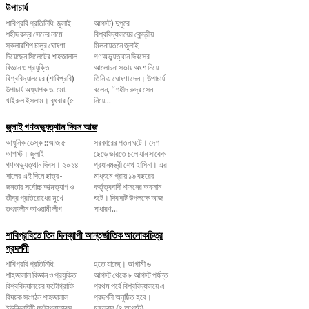
উপাচার্য
শাবিপ্রবি প্রতিনিধি: জুলাই
আগস্ট) দুপুরে
শহীদ রুদ্র সেনের নামে
বিশ্ববিদ্যালয়ের কেন্দ্রীয়
স্কলারশিপ চালুর ঘোষণা
মিলনায়তনে জুলাই
দিয়েছেন সিলেটের শাহজালাল
গণঅভ্যুত্থান দিবসের
বিজ্ঞান ও প্রযুক্তি
আলোচনা সভায় অংশ নিয়ে
বিশ্ববিদ্যালয়ের (শাবিপ্রবি)
তিনি এ ঘোষণা দেন। উপাচার্য
উপাচার্য অধ্যাপক ড. মো.
বলেন, ‌“শহীদ রুদ্র সেন
খাইরুল ইসলাম। বুধবার (৫
নিয়ে...
জুলাই গণঅভ্যুত্থান দিবস আজ
আধুনিক ডেস্ক ::আজ ৫
সরকারের পতন ঘটে। দেশ
আগস্ট। জুলাই
ছেড়ে ভারতে চলে যান সাবেক
গণঅভ্যুত্থান দিবস। ২০২৪
প্রধানমন্ত্রী শেখ হাসিনা। এর
সালের এই দিনে ছাত্র-
মাধ্যমে প্রায় ১৬ বছরের
জনতার সর্বোচ্চ আত্মত্যাগ ও
কর্তৃত্ববাদী শাসনের অবসান
তীব্র প্রতিরোধের মুখে
ঘটে। দিবসটি উপলক্ষে আজ
তৎকালীন আওয়ামী লীগ
সাধারণ...
শাবিপ্রবিতে তিন দিনব্যাপী আন্তর্জাতিক আলোকচিত্র
প্রদর্শনী
শাবিপ্রবি প্রতিনিধি:
হতে যাচ্ছে। আগামী ৬
শাহজালাল বিজ্ঞান ও প্রযুক্তি
আগস্ট থেকে ৮ আগস্ট পর্যন্ত
বিশ্ববিদ্যালয়ের ফটোগ্রাফি
প্রথম পর্বে বিশ্ববিদ্যালয়ে এ
বিষয়ক সংগঠন শাহজালাল
প্রদর্শনী অনুষ্ঠিত হবে।
ইউনিভার্সিটি ফটোগ্রাফারস
মঙ্গলবার (৪ আগস্ট)