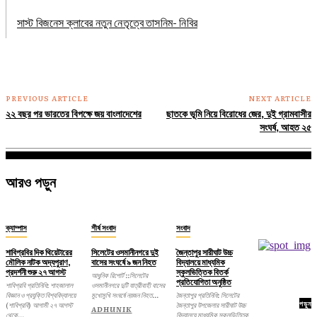
সাস্ট বিজনেস ক্লাবের নতুন নেতৃত্বে তাসনিম- নিবির
PREVIOUS ARTICLE
NEXT ARTICLE
২২ বছর পর ভারতের বিপক্ষে জয় বাংলাদেশের
ছাতকে ভূমি নিয়ে বিরোধের জের, দুই গ্রামবাসীর
সংঘর্ষ, আহত ২৫
আরও পড়ুন
ক্যাম্পাস
শীর্ষ সংবাদ
সংবাদ
শাবিপ্রবির দিক থিয়েটারের
সিলেটের ওসমানীনগরে দুই
জৈন্তাপুর সারীঘাট উচ্চ
মৌলিক নাটক অদ্যপুরাণ,
বাসের সংঘর্ষে ৯ জন নিহত
বিদ্যালয়ে মাধ্যমিক
প্রদর্শনী শুরু ২৭ আগস্ট
স্কুলভিত্তিক বিতর্ক
আধুনিক রিপোর্ট ::সিলেটের
প্রতিযোগিতা অনুষ্ঠিত
শাবিপ্রবি প্রতিনিধি: শাহজালাল
ওসমানীনগরে দুটি যাত্রীবাহী বাসের
বিজ্ঞান ও প্রযুক্তি বিশ্ববিদ্যালয়ে
মুখোমুখি সংঘর্ষে নয়জন নিহত...
জৈন্তাপুর প্রতিনিধি: সিলেটের
পড়ুন
(শাবিপ্রবি) আগামী ২৭ আগস্ট
জৈন্তাপুর উপজেলার সারীঘাট উচ্চ
ADHUNIK
থেকে...
বিদ্যালয়ে মাধ্যমিক স্কুলভিত্তিক