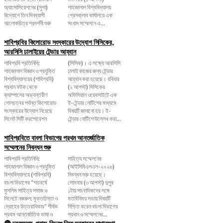
অ্যাসোসিয়েশনের (সুপা)
শাহজালাল বিশ্ববিদ্যালয়
উদ্যোগে তিন দিনব্যাপী
প্রেসক্লাব কার্যালয়ে এক
আলোকচিত্র প্রদর্শনী শুরু
সংবাদ সম্মেলনে এ...
শাবিপ্রবির কিলোরোড সংস্কারের উদ্যোগ সিসিকের,
আরসিসি ঢালাইয়ের টেন্ডার আহ্বান
শাবিপ্রবি প্রতিনিধি:
(সিসিক)। এ লক্ষ্যে আরসিসি
শাহজালাল বিজ্ঞান ও প্রযুক্তি
ঢালাই কাজের জন্য টেন্ডার
বিশ্ববিদ্যালয়ের (শাবিপ্রবি)
আহ্বান করা হয়েছে। রবিবার
প্রধান ফটক থেকে
(২ আগস্ট) সিসিকের
ক্যাম্পাসের অভ্যন্তরীণ
অফিসিয়াল ওয়েবসাইটে এক
গোলচত্বর পর্যন্ত কিলোরোড
ই-টেন্ডার নোটিশের মাধ্যমে
সংস্কারের উদ্যোগ নিয়েছে
বিষয়টি জানানো হয়। ই-
সিলেট সিটি করপোরেশন
টেন্ডার নোটিশে উল্লেখ করা...
শাবিপ্রবিতে বাংলা বিভাগের প্রথম আন্তর্জাতিক
সম্মেলনের নিবন্ধন শুরু
শাবিপ্রবি প্রতিনিধি:
সাহিত্য সম্মেলনের
শাহজালাল বিজ্ঞান ও প্রযুক্তি
(আইসিবিএলএল-২০২৬)
বিশ্ববিদ্যালয়ে (শাবিপ্রবি)
নিবন্ধন শুরু হয়েছে।
বাংলা বিভাগের "শতবর্ষে
সোমবার (৩ আগস্ট) দুপুর
মুসলিম সাহিত্য সমাজ ও
১টায় সাংবাদিকদের সঙ্গে
সিলেটে নজরুল: মুক্তচিন্তা ও
মতবিনিময় সভায় বিষয়টি
দ্রোহের উত্তরাধিকার" শীর্ষক
নিশ্চিত করেন বাংলা বিভাগের
প্রথম আন্তর্জাতিক ভাষা ও
প্রধান ও সম্মেলনের...
🔴 দ্রব্যমূল্য-গ্যাস-বিদ্যুৎ নিয়ে সরকারের মাথাব্যথা