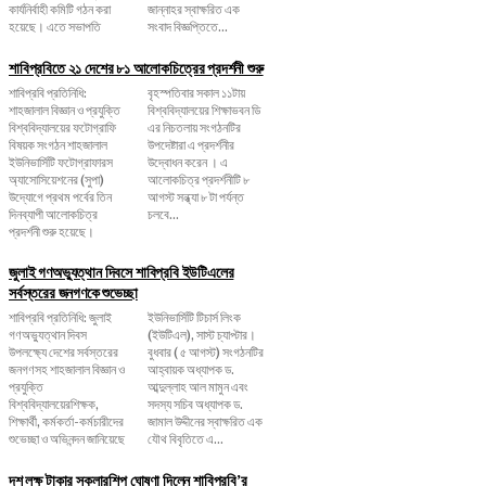
কার্যনির্বাহী কমিটি গঠন করা
জান্নাহর স্বাক্ষরিত এক
হয়েছে। এতে সভাপতি
সংবাদ বিজ্ঞপ্তিতে...
শাবিপ্রবিতে ২১ দেশের ৮১ আলোকচিত্রের প্রদর্শনী শুরু
শাবিপ্রবি প্রতিনিধি:
বৃহস্পতিবার সকাল ১১টায়
শাহজালাল বিজ্ঞান ও প্রযুক্তি
বিশ্ববিদ্যালয়ের শিক্ষাভবন ডি
বিশ্ববিদ্যালয়ের ফটোগ্রাফি
এর নিচতলায় সংগঠনটির
বিষয়ক সংগঠন শাহজালাল
উপদেষ্টারা এ প্রদর্শনীর
ইউনিভার্সিটি ফটোগ্রাফারস
উদ্বোধন করেন । এ
অ্যাসোসিয়েশনের (সুপা)
আলোকচিত্র প্রদর্শনীটি ৮
উদ্যোগে প্রথম পর্বের তিন
আগস্ট সন্ধ্যা ৮ টা পর্যন্ত
দিনব্যাপী আলোকচিত্র
চলবে...
প্রদর্শনী শুরু হয়েছে।
জুলাই গণঅভ্যুত্থান দিবসে শাবিপ্রবি ইউটিএলের
সর্বস্তরের জনগণকে শুভেচ্ছা
শাবিপ্রবি প্রতিনিধি: জুলাই
ইউনিভার্সিটি টিচার্স লিংক
গণঅভ্যুত্থান দিবস
(ইউটিএল), সাস্ট চ্যাপ্টার।
উপলক্ষ্যে দেশের সর্বস্তরের
বুধবার ( ৫ আগস্ট) সংগঠনটির
জনগণসহ শাহজালাল বিজ্ঞান ও
আহ্বায়ক অধ্যাপক ড.
প্রযুক্তি
আব্দুল্লাহ আল মামুন এবং
বিশ্ববিদ্যালয়েরশিক্ষক,
সদস্য সচিব অধ্যাপক ড.
শিক্ষার্থী, কর্মকর্তা-কর্মচারীদের
জামাল উদ্দীনের স্বাক্ষরিত এক
শুভেচ্ছা ও অভিনন্দন জানিয়েছে
যৌথ বিবৃতিতে এ...
দশ লক্ষ টাকার স্কলারশিপ ঘোষণা দিলেন শাবিপ্রবি’র