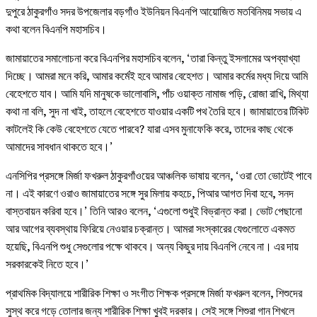
দুপুরে ঠাকুরগাঁও সদর উপজেলার বড়গাঁও ইউনিয়ন বিএনপি আয়োজিত মতবিনিময় সভায় এ
কথা বলেন বিএনপি মহাসচিব।
জামায়াতের সমালোচনা করে বিএনপির মহাসচিব বলেন, ‘তারা কিন্তু ইসলামের অপব্যাখ্যা
দিচ্ছে। আমরা মনে করি, আমার কর্মেই হবে আমার বেহেশত। আমার কর্মের মধ্য দিয়ে আমি
বেহেশতে যাব। আমি যদি মানুষকে ভালোবাসি, পাঁচ ওয়াক্ত নামাজ পড়ি, রোজা রাখি, মিথ্যা
কথা না বলি, সুদ না খাই, তাহলে বেহেশতে যাওয়ার একটি পথ তৈরি হবে। জামায়াতের টিকিট
কাটলেই কি কেউ বেহেশতে যেতে পারবে? যারা এসব মুনাফেকি করে, তাদের কাছ থেকে
আমাদের সাবধান থাকতে হবে।’
এনসিপির প্রসঙ্গে মির্জা ফখরুল ঠাকুরগাঁওয়ের আঞ্চলিক ভাষায় বলেন, ‘ওরা তো ভোটেই পাবে
না। এই কারণে ওরাও জামায়াতের সঙ্গে সুর মিলায় কহচে, পিআর আগত দিবা হবে, সনদ
বাস্তবায়ন করিবা হবে।’ তিনি আরও বলেন, ‘এগুলো শুধুই বিভ্রান্ত করা। ভোট পেছানো
আর আগের ব্যবস্থায় ফিরিয়ে নেওয়ার চক্রান্ত। আমরা সংস্কারের যেগুলোতে একমত
হয়েছি, বিএনপি শুধু সেগুলোর পক্ষে থাকবে। অন্য কিছুর দায় বিএনপি নেবে না। এর দায়
সরকারকেই নিতে হবে।’
প্রাথমিক বিদ্যালয়ে শারীরিক শিক্ষা ও সংগীত শিক্ষক প্রসঙ্গে মির্জা ফখরুল বলেন, শিশুদের
সুস্থ করে গড়ে তোলার জন্য শারীরিক শিক্ষা খুবই দরকার। সেই সঙ্গে শিশুরা গান শিখলে