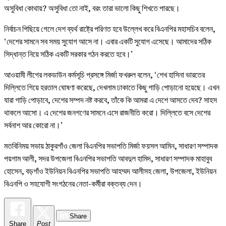
অসুবিধা কোথায়? অসুবিধা তো নাই, বরং তারা ভালো কিছু শিখতে পারছে।
নির্বাচন পিছিয়ে গেলে দেশ ব্যর্থ রাষ্ট্রে পরিণত হবে উল্লেখ করে বিএনপির মহাসচিব বলেন,
‘দেশের সামনে সব সময় সুযোগ আসে না। এবার একটি সুযোগ এসেছে। আমাদের সঠিক
সিদ্ধান্ত নিয়ে সঠিক একটি সরকার গঠন করতে হবে।’
আওয়ামী লীগের লকডাউন কর্মসূচি প্রসঙ্গে মির্জা ফখরুল বলেন, ‘শেখ হাসিনা ভারতের
দিল্লিতে গিয়ে হরতাল ঘোষণা করেছে, দেখলাম ঢাকাতে কিছু গাড়ি পোড়ানো হয়েছে। এখন
যারা গাড়ি পোড়াবে, দেশের সম্পদ নষ্ট করবে, তাঁকে কি আমরা এ দেশে আসতে দেব? সাহস
থাকলে আসো। এ দেশের জনগণের সামনে এসে রাজনীতি করো। দিল্লিতে বসে দেশের
সর্বনাশ আর কোরো না।’
মতবিনিময় সভায় ঠাকুরগাঁও জেলা বিএনপির সভাপতি মির্জা ফয়সল আমিন, সাধারণ সম্পাদক
পয়গাম আলী, সদর উপজেলা বিএনপির সভাপতি আবদুল হামিদ, সাধারণ সম্পাদক মাহাবুব
হোসেন, বড়গাঁও ইউনিয়ন বিএনপির সভাপতি আহম্মদ আলীসহ জেলা, উপজেলা, ইউনিয়ন
বিএনপি ও সহযোগী সংগঠনের নেতা-কর্মীরা বক্তব্য দেন।
Share
Share
Post