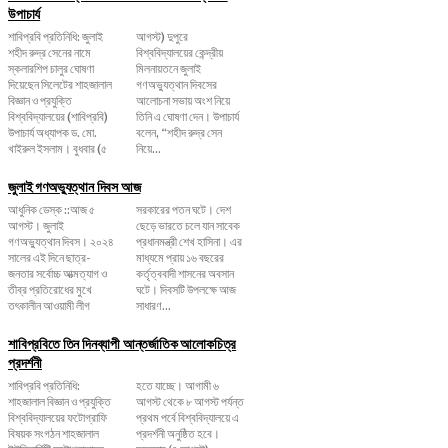
উপাচার্য
শাবিপ্রবি প্রতিনিধি: জুলাই
আগস্ট) দুপুরে
শহীদ রুদ্র সেনের নামে
বিশ্ববিদ্যালয়ের কেন্দ্রীয়
স্কলারশিপ চালুর ঘোষণা
মিলনায়তনে জুলাই
দিয়েছেন সিলেটের শাহজালাল
গণঅভ্যুত্থান দিবসের
বিজ্ঞান ও প্রযুক্তি
আলোচনা সভায় অংশ নিয়ে
বিশ্ববিদ্যালয়ের (শাবিপ্রবি)
তিনি এ ঘোষণা দেন। উপাচার্য
উপাচার্য অধ্যাপক ড. মো.
বলেন, ‌“শহীদ রুদ্র সেন
খাইরুল ইসলাম। বুধবার (৫
নিয়ে...
জুলাই গণঅভ্যুত্থান দিবস আজ
আধুনিক ডেস্ক ::আজ ৫
সরকারের পতন ঘটে। দেশ
আগস্ট। জুলাই
ছেড়ে ভারতে চলে যান সাবেক
গণঅভ্যুত্থান দিবস। ২০২৪
প্রধানমন্ত্রী শেখ হাসিনা। এর
সালের এই দিনে ছাত্র-
মাধ্যমে প্রায় ১৬ বছরের
জনতার সর্বোচ্চ আত্মত্যাগ ও
কর্তৃত্ববাদী শাসনের অবসান
তীব্র প্রতিরোধের মুখে
ঘটে। দিবসটি উপলক্ষে আজ
তৎকালীন আওয়ামী লীগ
সাধারণ...
শাবিপ্রবিতে তিন দিনব্যাপী আন্তর্জাতিক আলোকচিত্র
প্রদর্শনী
শাবিপ্রবি প্রতিনিধি:
হতে যাচ্ছে। আগামী ৬
শাহজালাল বিজ্ঞান ও প্রযুক্তি
আগস্ট থেকে ৮ আগস্ট পর্যন্ত
বিশ্ববিদ্যালয়ের ফটোগ্রাফি
প্রথম পর্বে বিশ্ববিদ্যালয়ে এ
বিষয়ক সংগঠন শাহজালাল
প্রদর্শনী অনুষ্ঠিত হবে।