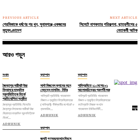
PREVIOUS ARTICLE
NEXT ARTICLE
প্রেমিকাকে ধর্ষণের পর খুন, সুনামগঞ্জে একজনের
সিলেটে নাশকতার পরিকল্পনা, ছাত্রলীগের ৫
মৃত্যুদণ্ডাদেশ
নেতাকর্মী আটক
আরও পড়ুন
সংবাদ
ক্যাম্পাস
ক্যাম্পাস
জৈন্তাপুর সারীঘাট উচ্চ
সাস্ট বিজনেস ক্লাবের নতুন
শাবিপ্রবিতে ২১ দেশের ৮১
বিদ্যালয়ে মাধ্যমিক
নেতৃত্বে তাসনিম- নিবির
আলোকচিত্রের প্রদর্শনী শুরু
স্কুলভিত্তিক বিতর্ক
শাবিপ্রবি প্রতিনিধি: শাহজালাল
শাবিপ্রবি প্রতিনিধি: শাহজালাল
প্রতিযোগিতা অনুষ্ঠিত
বিজ্ঞান ও প্রযুক্তি বিশ্ববিদ্যালয়ের
বিজ্ঞান ও প্রযুক্তি বিশ্ববিদ্যালয়ের
জৈন্তাপুর প্রতিনিধি: সিলেটের
(শাবিপ্রবি) শীর্ষস্থানীয় কর্পোরেট ও
ফটোগ্রাফি বিষয়ক সংগঠন
পড়ুন
জৈন্তাপুর উপজেলার সারীঘাট উচ্চ
ব্যবসায়িক...
শাহজালাল ইউনিভার্সিটি...
বিদ্যালয়ে মাধ্যমিক স্কুলভিত্তিক
ADHUNIK
ADHUNIK
বিতর্ক...
ADHUNIK
ক্যাম্পাস
জুলাই গণঅভ্যুত্থান দিবসে