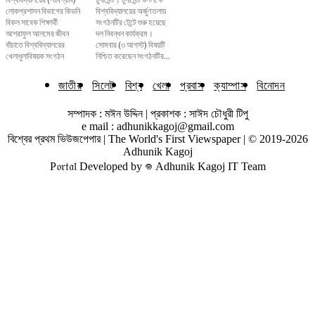
লোকপ্রশাসন বিভাগের কিডনি
বিশ্ববিদ্যালয়ের অর্জুণতলায়
বিকল সাবেক শিক্ষার্থী
সংগঠনটির টেন্টে শুরু হয়েছে
আশরাফুল আলমের জীবন
দল নিবন্ধন কার্যক্রম।
বাঁচাতে বিশ্ববিদ্যালয়ের
সোমবার (৩ আগস্ট) বিষয়টি
খেলাধুলাবিষয়ক সংগঠন
নিশ্চিত করেছেন সংগঠনটির...
জাতীয়
সিলেট
বিশ্ব
খেলা
প্রবাস
ক্যাম্পাস
বিনোদন
সম্পাদক : মঈন উদ্দিন | প্রকাশক : সাঈদ চৌধুরী টিপু
e mail : adhunikkagoj@gmail.com
বিশ্বের প্রথম ভিউজপেপার | The World's First Viewspaper | © 2019-2026
Adhunik Kagoj
P𝔬𝔯𝔱𝔞𝔩 Developed by 𖦹 Adhunik Kagoj IT Team