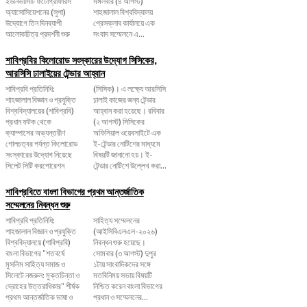
ইউনিভার্সিটি ফটোগ্রাফারস
মঙ্গলবার (৪ আগস্ট)
অ্যাসোসিয়েশনের (সুপা)
শাহজালাল বিশ্ববিদ্যালয়
উদ্যোগে তিন দিনব্যাপী
প্রেসক্লাব কার্যালয়ে এক
আলোকচিত্র প্রদর্শনী শুরু
সংবাদ সম্মেলনে এ...
শাবিপ্রবির কিলোরোড সংস্কারের উদ্যোগ সিসিকের,
আরসিসি ঢালাইয়ের টেন্ডার আহ্বান
শাবিপ্রবি প্রতিনিধি:
(সিসিক)। এ লক্ষ্যে আরসিসি
শাহজালাল বিজ্ঞান ও প্রযুক্তি
ঢালাই কাজের জন্য টেন্ডার
বিশ্ববিদ্যালয়ের (শাবিপ্রবি)
আহ্বান করা হয়েছে। রবিবার
প্রধান ফটক থেকে
(২ আগস্ট) সিসিকের
ক্যাম্পাসের অভ্যন্তরীণ
অফিসিয়াল ওয়েবসাইটে এক
গোলচত্বর পর্যন্ত কিলোরোড
ই-টেন্ডার নোটিশের মাধ্যমে
সংস্কারের উদ্যোগ নিয়েছে
বিষয়টি জানানো হয়। ই-
সিলেট সিটি করপোরেশন
টেন্ডার নোটিশে উল্লেখ করা...
শাবিপ্রবিতে বাংলা বিভাগের প্রথম আন্তর্জাতিক
সম্মেলনের নিবন্ধন শুরু
শাবিপ্রবি প্রতিনিধি:
সাহিত্য সম্মেলনের
শাহজালাল বিজ্ঞান ও প্রযুক্তি
(আইসিবিএলএল-২০২৬)
বিশ্ববিদ্যালয়ে (শাবিপ্রবি)
নিবন্ধন শুরু হয়েছে।
বাংলা বিভাগের "শতবর্ষে
সোমবার (৩ আগস্ট) দুপুর
মুসলিম সাহিত্য সমাজ ও
১টায় সাংবাদিকদের সঙ্গে
সিলেটে নজরুল: মুক্তচিন্তা ও
মতবিনিময় সভায় বিষয়টি
দ্রোহের উত্তরাধিকার" শীর্ষক
নিশ্চিত করেন বাংলা বিভাগের
প্রথম আন্তর্জাতিক ভাষা ও
প্রধান ও সম্মেলনের...