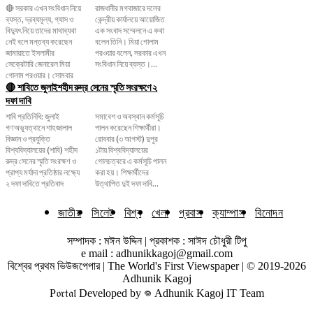
🔴 সরকার এখন সংবিধান নিয়ে
রাজধানীর মগবাজারে দলের
ব্যস্ত, দ্রব্যমূল্য, গ্যাস ও
কেন্দ্রীয় কার্যালয়ে আয়োজিত
বিদ্যুৎ নিয়ে তাদের মাথাব্যথা
এক সংবাদ সম্মেলনে এ কথা
নেই বলে মন্তব্য করেছেন
বলেন তিনি। মিয়া গোলাম
জামায়াতে ইসলামীর
পরওয়ার বলেন, সরকার এখন
সেক্রেটারি জেনারেল মিয়া
সংবিধান নিয়ে ব্যস্ত।...
গোলাম পরওয়ার। সোমবার
🔴 শাবিতে জুলাইশহীদ রুদ্র সেনের স্মৃতি সংরক্ষণে ২
দফা দাবি
শাবি প্রতিনিধি: জুলাই
সমাবেশ ও অবস্থান কর্মসূচি
গণঅভ্যুত্থানে শাহজালাল
পালন করেছেন শিক্ষার্থীরা।
বিজ্ঞান ও প্রযুক্তি
রোববার (৩ আগস্ট) দুপুর
বিশ্ববিদ্যালয়ের (শাবি) শহীদ
১টায় বিশ্ববিদ্যালয়ের
রুদ্র সেনের স্মৃতি সংরক্ষণ ও
গোলচত্বরে এ কর্মসূচি পালন
প্রাপ্য মর্যাদা প্রতিষ্ঠার লক্ষ্যে
করা হয়। শিক্ষার্থীদের
২ দফা দাবিতে প্রতিবাদ
উত্থাপিত দুই দফা দাবি...
জাতীয়
সিলেট
বিশ্ব
খেলা
প্রবাস
ক্যাম্পাস
বিনোদন
সম্পাদক : মঈন উদ্দিন | প্রকাশক : সাঈদ চৌধুরী টিপু
e mail : adhunikkagoj@gmail.com
বিশ্বের প্রথম ভিউজপেপার | The World's First Viewspaper | © 2019-2026
Adhunik Kagoj
P𝔬𝔯𝔱𝔞𝔩 Developed by 𖦹 Adhunik Kagoj IT Team