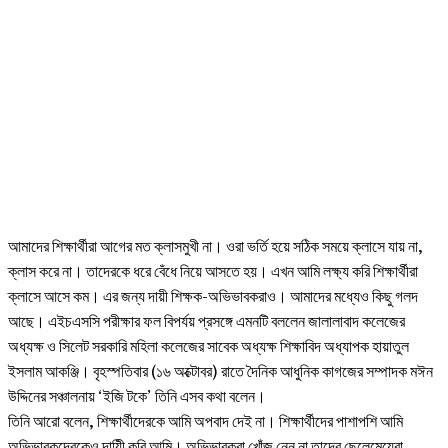
আমাদের শিক্ষার্থীরা আগের মত ক্লাসমুখী না। ওরা ভর্তি হয়ে সঠিক সময়ে ক্লাসে যায় না,
ক্লাস করে না। তাদেরকে ধরে বেঁধে নিয়ে আসতে হয়। এখন আমি লক্ষ্য করি শিক্ষার্থীরা
ক্লাসে আসে কম। এর জন্য দায়ী শিক্ষক-অভিভাবকরাও। আমাদের মধ্যেও কিছু গলদ
আছে। এইচএসসি পরীক্ষার ফল বিপর্যয় প্রসঙ্গে এমনটি বললেন জালালাবাদ কলেজের
অধ্যক্ষ ও সিলেট সরকারি মহিলা কলেজের সাবেক অধ্যক্ষ শিক্ষাবিদ অধ্যাপক হায়াতুল
ইসলাম আকঞ্জি। বৃহস্পতিবার (১৬ অক্টোবর) রাতে দৈনিক আধুনিক কাগজের সম্পাদক মঈন
উদ্দিনের সঞ্চালনায় ‘ইজি টকে’ তিনি এসব কথা বলেন।
তিনি আরো বলেন, শিক্ষার্থীদেরকে আমি অপবাদ দেই না। শিক্ষার্থীদের পাশাপশি আমি
অভিভাবকদেরকেও দায়িী করি আমি। অভিভাবকরা খোঁজ নেন না তাদের ছেলেমেয়েরা