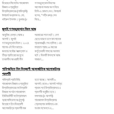
দিয়েছেন সিলেটের শাহজালাল
গণঅভ্যুত্থান দিবসের
বিজ্ঞান ও প্রযুক্তি
আলোচনা সভায় অংশ নিয়ে
বিশ্ববিদ্যালয়ের (শাবিপ্রবি)
তিনি এ ঘোষণা দেন। উপাচার্য
উপাচার্য অধ্যাপক ড. মো.
বলেন, ‌“শহীদ রুদ্র সেন
খাইরুল ইসলাম। বুধবার (৫
নিয়ে...
জুলাই গণঅভ্যুত্থান দিবস আজ
আধুনিক ডেস্ক ::আজ ৫
সরকারের পতন ঘটে। দেশ
আগস্ট। জুলাই
ছেড়ে ভারতে চলে যান সাবেক
গণঅভ্যুত্থান দিবস। ২০২৪
প্রধানমন্ত্রী শেখ হাসিনা। এর
সালের এই দিনে ছাত্র-
মাধ্যমে প্রায় ১৬ বছরের
জনতার সর্বোচ্চ আত্মত্যাগ ও
কর্তৃত্ববাদী শাসনের অবসান
তীব্র প্রতিরোধের মুখে
ঘটে। দিবসটি উপলক্ষে আজ
তৎকালীন আওয়ামী লীগ
সাধারণ...
শাবিপ্রবিতে তিন দিনব্যাপী আন্তর্জাতিক আলোকচিত্র
প্রদর্শনী
শাবিপ্রবি প্রতিনিধি:
হতে যাচ্ছে। আগামী ৬
শাহজালাল বিজ্ঞান ও প্রযুক্তি
আগস্ট থেকে ৮ আগস্ট পর্যন্ত
বিশ্ববিদ্যালয়ের ফটোগ্রাফি
প্রথম পর্বে বিশ্ববিদ্যালয়ে এ
বিষয়ক সংগঠন শাহজালাল
প্রদর্শনী অনুষ্ঠিত হবে।
ইউনিভার্সিটি ফটোগ্রাফারস
মঙ্গলবার (৪ আগস্ট)
অ্যাসোসিয়েশনের (সুপা)
শাহজালাল বিশ্ববিদ্যালয়
উদ্যোগে তিন দিনব্যাপী
প্রেসক্লাব কার্যালয়ে এক
আলোকচিত্র প্রদর্শনী শুরু
সংবাদ সম্মেলনে এ...