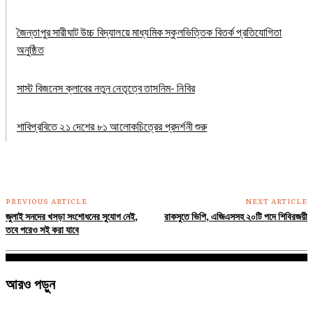
জৈন্তাপুর সারীঘাট উচ্চ বিদ্যালয়ে মাধ্যমিক স্কুলভিত্তিক বিতর্ক প্রতিযোগিতা
অনুষ্ঠিত
সাস্ট বিজনেস ক্লাবের নতুন নেতৃত্বে তাসনিম- নিবির
শাবিপ্রবিতে ২১ দেশের ৮১ আলোকচিত্রের প্রদর্শনী শুরু
PREVIOUS ARTICLE
NEXT ARTICLE
জুলাই সনদের খসড়া সংশোধনের সুযোগ নেই,
রাকসুতে ভিপি, এজিএসসহ ২০টি পদে শিবিরজয়ী
তবে পরেও সই করা যাবে
আরও পড়ুন