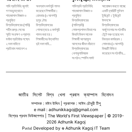
শাবি প্রতিনিধি: জুলাই
অবস্থান কর্মসূচি পালন
শাবিপ্রবি প্রতিনিধি:
আয়োজন করতে যাচ্ছে
গণঅভ্যুত্থানে
করেছেন শিক্ষার্থীরা।
শাহজালাল বিজ্ঞান ও
একটি চ্যারিটি ফুটবল
শাহজালাল বিজ্ঞান ও
রোববার (৩ আগস্ট)
প্রযুক্তি
টুর্নামেন্ট। টুর্নামেন্ট
প্রযুক্তি
দুপুর ১টায়
বিশ্ববিদ্যালয়ের
উপলক্ষে
বিশ্ববিদ্যালয়ের (শাবি)
বিশ্ববিদ্যালয়ের
(শাবিপ্রবি)
বিশ্ববিদ্যালয়ের
শহীদ রুদ্র সেনের
গোলচত্বরে এ কর্মসূচি
লোকপ্রশাসন বিভাগের
অর্জুণতলায় সংগঠনটির
স্মৃতি সংরক্ষণ ও প্রাপ্য
পালন করা হয়।
কিডনি বিকল সাবেক
টেন্টে শুরু হয়েছে দল
মর্যাদা প্রতিষ্ঠার লক্ষ্যে
শিক্ষার্থীদের উত্থাপিত
শিক্ষার্থী আশরাফুল
নিবন্ধন কার্যক্রম।
২ দফা দাবিতে
দুই দফা দাবি...
আলমের জীবন বাঁচাতে
সোমবার (৩ আগস্ট)
প্রতিবাদ সমাবেশ ও
বিশ্ববিদ্যালয়ের
বিষয়টি নিশ্চিত
খেলাধুলাবিষয়ক
করেছেন সংগঠনটির...
সংগঠন স্পোর্টস সাস্ট
জাতীয়
সিলেট
বিশ্ব
খেলা
প্রবাস
ক্যাম্পাস
বিনোদন
সম্পাদক : মঈন উদ্দিন | প্রকাশক : সাঈদ চৌধুরী টিপু
e mail : adhunikkagoj@gmail.com
বিশ্বের প্রথম ভিউজপেপার | The World's First Viewspaper | © 2019-
2026 Adhunik Kagoj
P𝔬𝔯𝔱𝔞𝔩 Developed by 𖦹 Adhunik Kagoj IT Team