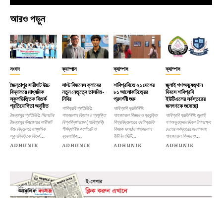
আরও পড়ুন
সংবাদ
ক্যাম্পাস
ক্যাম্পাস
ক্যাম্পাস
জৈন্তাপুর সারীঘাট উচ্চ
সাস্ট বিজনেস ক্লাবের
শাবিপ্রবিতে ২১ দেশের
জুলাই গণঅভ্যুত্থান
বিদ্যালয়ে মাধ্যমিক
নতুন নেতৃত্বে তাসনিম-
৮১ আলোকচিত্রের
দিবসে শাবিপ্রবি
স্কুলভিত্তিক বিতর্ক
নিবির
প্রদর্শনী শুরু
ইউটিএলের সর্বস্তরের
প্রতিযোগিতা অনুষ্ঠিত
জনগণকে শুভেচ্ছা
শাবিপ্রবি প্রতিনিধি:
শাবিপ্রবি প্রতিনিধি:
জৈন্তাপুর প্রতিনিধি: সিলেটের
শাহজালাল বিজ্ঞান ও প্রযুক্তি
শাহজালাল বিজ্ঞান ও প্রযুক্তি
শাবিপ্রবি প্রতিনিধি: জুলাই
জৈন্তাপুর উপজেলার সারীঘাট
বিশ্ববিদ্যালয়ের (শাবিপ্রবি)
বিশ্ববিদ্যালয়ের ফটোগ্রাফি
গণঅভ্যুত্থান দিবস উপলক্ষ্যে
উচ্চ বিদ্যালয়ে মাধ্যমিক
শীর্ষস্থানীয় কর্পোরেট ও
বিষয়ক সংগঠন শাহজালাল
দেশের সর্বস্তরের জনগণসহ
স্কুলভিত্তিক বিতর্ক...
ব্যবসায়িক...
ইউনিভার্সিটি...
শাহজালাল বিজ্ঞান ও...
ADHUNIK
ADHUNIK
ADHUNIK
ADHUNIK