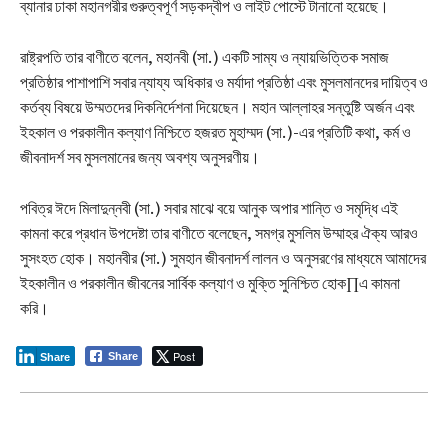
ব্যানার ঢাকা মহানগরীর গুরুত্বপূর্ণ সড়কদ্বীপ ও লাইট পোস্টে টানানো হয়েছে।
রাষ্ট্রপতি তার বাণীতে বলেন, মহানবী (সা.) একটি সাম্য ও ন্যায়ভিত্তিক সমাজ
প্রতিষ্ঠার পাশাপাশি সবার ন্যায্য অধিকার ও মর্যাদা প্রতিষ্ঠা এবং মুসলমানদের দায়িত্ব ও
কর্তব্য বিষয়ে উম্মতদের দিকনির্দেশনা দিয়েছেন। মহান আল্লাহর সন্তুষ্টি অর্জন এবং
ইহকাল ও পরকালীন কল্যাণ নিশ্চিতে হজরত মুহাম্মদ (সা.)-এর প্রতিটি কথা, কর্ম ও
জীবনাদর্শ সব মুসলমানের জন্য অবশ্য অনুসরণীয়।
পবিত্র ঈদে মিলাদুন্নবী (সা.) সবার মাঝে বয়ে আনুক অপার শানি্ত ও সমৃদ্ধি এই
কামনা করে প্রধান উপদেষ্টা তার বাণীতে বলেছেন, সমগ্র মুসলিম উম্মাহর ঐক্য আরও
সুসংহত হোক। মহানবীর (সা.) সুমহান জীবনাদর্শ লালন ও অনুসরণের মাধ্যমে আমাদের
ইহকালীন ও পরকালীন জীবনের সার্বিক কল্যাণ ও মুক্তি সুনিশ্চিত হোক∏এ কামনা
করি।
Post
Share
Share