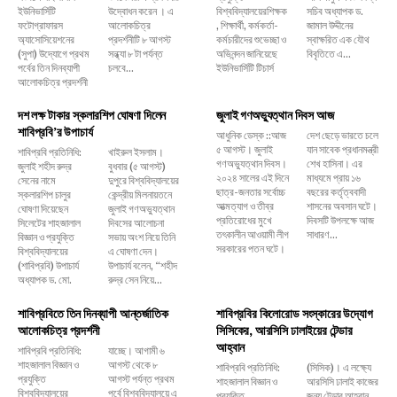
ইউনিভার্সিটি
উদ্বোধন করেন । এ
বিশ্ববিদ্যালয়েরশিক্ষক
সচিব অধ্যাপক ড.
ফটোগ্রাফারস
আলোকচিত্র
, শিক্ষার্থী, কর্মকর্তা-
জামাল উদ্দীনের
অ্যাসোসিয়েশনের
প্রদর্শনীটি ৮ আগস্ট
কর্মচারীদের শুভেচ্ছা ও
স্বাক্ষরিত এক যৌথ
(সুপা) উদ্যোগে প্রথম
সন্ধ্যা ৮ টা পর্যন্ত
অভিনন্দন জানিয়েছে
বিবৃতিতে এ...
পর্বের তিন দিনব্যাপী
চলবে...
ইউনিভার্সিটি টিচার্স
আলোকচিত্র প্রদর্শনী
দশ লক্ষ টাকার স্কলারশিপ ঘোষণা দিলেন
জুলাই গণঅভ্যুত্থান দিবস আজ
শাবিপ্রবি’র উপাচার্য
আধুনিক ডেস্ক ::আজ
দেশ ছেড়ে ভারতে চলে
৫ আগস্ট। জুলাই
যান সাবেক প্রধানমন্ত্রী
শাবিপ্রবি প্রতিনিধি:
খাইরুল ইসলাম।
গণঅভ্যুত্থান দিবস।
শেখ হাসিনা। এর
জুলাই শহীদ রুদ্র
বুধবার (৫ আগস্ট)
২০২৪ সালের এই দিনে
মাধ্যমে প্রায় ১৬
সেনের নামে
দুপুরে বিশ্ববিদ্যালয়ের
ছাত্র-জনতার সর্বোচ্চ
বছরের কর্তৃত্ববাদী
স্কলারশিপ চালুর
কেন্দ্রীয় মিলনায়তনে
আত্মত্যাগ ও তীব্র
শাসনের অবসান ঘটে।
ঘোষণা দিয়েছেন
জুলাই গণঅভ্যুত্থান
প্রতিরোধের মুখে
দিবসটি উপলক্ষে আজ
সিলেটের শাহজালাল
দিবসের আলোচনা
তৎকালীন আওয়ামী লীগ
সাধারণ...
বিজ্ঞান ও প্রযুক্তি
সভায় অংশ নিয়ে তিনি
সরকারের পতন ঘটে।
বিশ্ববিদ্যালয়ের
এ ঘোষণা দেন।
(শাবিপ্রবি) উপাচার্য
উপাচার্য বলেন, ‌“শহীদ
অধ্যাপক ড. মো.
রুদ্র সেন নিয়ে...
শাবিপ্রবিতে তিন দিনব্যাপী আন্তর্জাতিক
শাবিপ্রবির কিলোরোড সংস্কারের উদ্যোগ
আলোকচিত্র প্রদর্শনী
সিসিকের, আরসিসি ঢালাইয়ের টেন্ডার
আহ্বান
শাবিপ্রবি প্রতিনিধি:
যাচ্ছে। আগামী ৬
শাহজালাল বিজ্ঞান ও
আগস্ট থেকে ৮
শাবিপ্রবি প্রতিনিধি:
(সিসিক)। এ লক্ষ্যে
প্রযুক্তি
আগস্ট পর্যন্ত প্রথম
শাহজালাল বিজ্ঞান ও
আরসিসি ঢালাই কাজের
বিশ্ববিদ্যালয়ের
পর্বে বিশ্ববিদ্যালয়ে এ
প্রযুক্তি
জন্য টেন্ডার আহ্বান