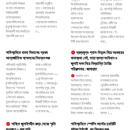
ফটোগ্রাফি বিষয়ক
প্রদর্শনী অনুষ্ঠিত
বিশ্ববিদ্যালয়ের
করা হয়েছে। রবিবার
সংগঠন শাহজালাল
হবে। মঙ্গলবার (৪
(শাবিপ্রবি) প্রধান
(২ আগস্ট) সিসিকের
ইউনিভার্সিটি
আগস্ট) শাহজালাল
ফটক থেকে
অফিসিয়াল
ফটোগ্রাফারস
বিশ্ববিদ্যালয়
ক্যাম্পাসের
ওয়েবসাইটে এক ই-
অ্যাসোসিয়েশনের
প্রেসক্লাব কার্যালয়ে
অভ্যন্তরীণ
টেন্ডার নোটিশের
(সুপা) উদ্যোগে তিন
এক সংবাদ সম্মেলনে
গোলচত্বর পর্যন্ত
মাধ্যমে বিষয়টি
দিনব্যাপী আলোকচিত্র
এ...
কিলোরোড সংস্কারের
জানানো হয়। ই-
প্রদর্শনী শুরু হতে
উদ্যোগ নিয়েছে সিলেট
টেন্ডার নোটিশে উল্লেখ
সিটি করপোরেশন
করা...
শাবিপ্রবিতে বাংলা বিভাগের প্রথম
দ্রব্যমূল্য-গ্যাস-বিদ্যুৎ নিয়ে সরকারের
আন্তর্জাতিক সম্মেলনের নিবন্ধন শুরু
মাথাব্যথা নেই, তারা ব্যস্ত সংবিধান ও
জুলাই সনদ নিয়ে বিভ্রান্তি তৈরির
শাবিপ্রবি প্রতিনিধি:
ভাষা ও সাহিত্য
পরিকল্পনায় : জামায়াত
শাহজালাল বিজ্ঞান ও
সম্মেলনের
প্রযুক্তি
(আইসিবিএলএল-২০
সরকার এখন
সোমবার রাজধানীর
বিশ্ববিদ্যালয়ে
২৬) নিবন্ধন শুরু
সংবিধান নিয়ে ব্যস্ত,
মগবাজারে দলের
(শাবিপ্রবি) বাংলা
হয়েছে। সোমবার (৩
দ্রব্যমূল্য, গ্যাস ও
কেন্দ্রীয় কার্যালয়ে
বিভাগের "শতবর্ষে
আগস্ট) দুপুর ১টায়
বিদ্যুৎ নিয়ে তাদের
আয়োজিত এক সংবাদ
মুসলিম সাহিত্য সমাজ
সাংবাদিকদের সঙ্গে
মাথাব্যথা নেই বলে
সম্মেলনে এ কথা বলেন
ও সিলেটে নজরুল:
মতবিনিময় সভায়
মন্তব্য করেছেন
তিনি। মিয়া গোলাম
মুক্তচিন্তা ও দ্রোহের
বিষয়টি নিশ্চিত করেন
জামায়াতে ইসলামীর
পরওয়ার বলেন, সরকার
উত্তরাধিকার" শীর্ষক
বাংলা বিভাগের প্রধান
সেক্রেটারি জেনারেল
এখন সংবিধান নিয়ে
প্রথম আন্তর্জাতিক
ও সম্মেলনের...
মিয়া গোলাম পরওয়ার।
ব্যস্ত।...
শাবিতে জুলাইশহীদ রুদ্র সেনের স্মৃতি
শাবিপ্রবিতে স্পোর্টস সাস্টের চ্যারিটি
সংরক্ষণে ২ দফা দাবি
ফুটবল টুর্নামেন্ট, দল নিবন্ধন শুরু