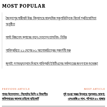
MOST POPULAR
জৈন্তাপুর সারীঘাট উচ্চ বিদ্যালয়ে মাধ্যমিক স্কুলভিত্তিক বিতর্ক প্রতিযোগিতা
অনুষ্ঠিত
সাস্ট বিজনেস ক্লাবের নতুন নেতৃত্বে তাসনিম- নিবির
শাবিপ্রবিতে ২১ দেশের ৮১ আলোকচিত্রের প্রদর্শনী শুরু
জুলাই গণঅভ্যুত্থান দিবসে শাবিপ্রবি ইউটিএলের সর্বস্তরের জনগণকে শুভেচ্ছা
PREVIOUS ARTICLE
NEXT ARTICLE
পাথর উত্তোলন : সিলেটের ডিসি ও বিভাগীয়
লুট হওয়া অস্ত্র উদ্ধারে পুরস্কার ঘোষণা:
কমিশনারের ব্যাখ্যা চাইলো হাইকোর্ট
এলএমজি ৫ লাখ, শটগানে ৫০ হাজার