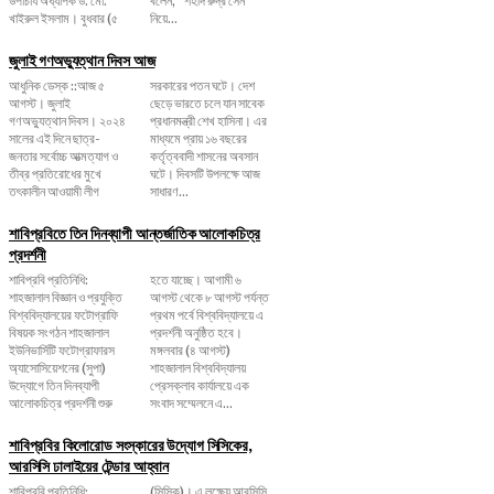
খাইরুল ইসলাম। বুধবার (৫
নিয়ে...
জুলাই গণঅভ্যুত্থান দিবস আজ
আধুনিক ডেস্ক ::আজ ৫
সরকারের পতন ঘটে। দেশ
আগস্ট। জুলাই
ছেড়ে ভারতে চলে যান সাবেক
গণঅভ্যুত্থান দিবস। ২০২৪
প্রধানমন্ত্রী শেখ হাসিনা। এর
সালের এই দিনে ছাত্র-
মাধ্যমে প্রায় ১৬ বছরের
জনতার সর্বোচ্চ আত্মত্যাগ ও
কর্তৃত্ববাদী শাসনের অবসান
তীব্র প্রতিরোধের মুখে
ঘটে। দিবসটি উপলক্ষে আজ
তৎকালীন আওয়ামী লীগ
সাধারণ...
শাবিপ্রবিতে তিন দিনব্যাপী আন্তর্জাতিক আলোকচিত্র
প্রদর্শনী
শাবিপ্রবি প্রতিনিধি:
হতে যাচ্ছে। আগামী ৬
শাহজালাল বিজ্ঞান ও প্রযুক্তি
আগস্ট থেকে ৮ আগস্ট পর্যন্ত
বিশ্ববিদ্যালয়ের ফটোগ্রাফি
প্রথম পর্বে বিশ্ববিদ্যালয়ে এ
বিষয়ক সংগঠন শাহজালাল
প্রদর্শনী অনুষ্ঠিত হবে।
ইউনিভার্সিটি ফটোগ্রাফারস
মঙ্গলবার (৪ আগস্ট)
অ্যাসোসিয়েশনের (সুপা)
শাহজালাল বিশ্ববিদ্যালয়
উদ্যোগে তিন দিনব্যাপী
প্রেসক্লাব কার্যালয়ে এক
আলোকচিত্র প্রদর্শনী শুরু
সংবাদ সম্মেলনে এ...
শাবিপ্রবির কিলোরোড সংস্কারের উদ্যোগ সিসিকের,
আরসিসি ঢালাইয়ের টেন্ডার আহ্বান
শাবিপ্রবি প্রতিনিধি:
(সিসিক)। এ লক্ষ্যে আরসিসি