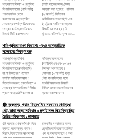
শাহজালাল বিজ্ঞান ও প্রযুক্তি
ঢালাই কাজের জন্য টেন্ডার
বিশ্ববিদ্যালয়ের (শাবিপ্রবি)
আহ্বান করা হয়েছে। রবিবার
প্রধান ফটক থেকে
(২ আগস্ট) সিসিকের
ক্যাম্পাসের অভ্যন্তরীণ
অফিসিয়াল ওয়েবসাইটে এক
গোলচত্বর পর্যন্ত কিলোরোড
ই-টেন্ডার নোটিশের মাধ্যমে
সংস্কারের উদ্যোগ নিয়েছে
বিষয়টি জানানো হয়। ই-
সিলেট সিটি করপোরেশন
টেন্ডার নোটিশে উল্লেখ করা...
শাবিপ্রবিতে বাংলা বিভাগের প্রথম আন্তর্জাতিক
সম্মেলনের নিবন্ধন শুরু
শাবিপ্রবি প্রতিনিধি:
সাহিত্য সম্মেলনের
শাহজালাল বিজ্ঞান ও প্রযুক্তি
(আইসিবিএলএল-২০২৬)
বিশ্ববিদ্যালয়ে (শাবিপ্রবি)
নিবন্ধন শুরু হয়েছে।
বাংলা বিভাগের "শতবর্ষে
সোমবার (৩ আগস্ট) দুপুর
মুসলিম সাহিত্য সমাজ ও
১টায় সাংবাদিকদের সঙ্গে
সিলেটে নজরুল: মুক্তচিন্তা ও
মতবিনিময় সভায় বিষয়টি
দ্রোহের উত্তরাধিকার" শীর্ষক
নিশ্চিত করেন বাংলা বিভাগের
প্রথম আন্তর্জাতিক ভাষা ও
প্রধান ও সম্মেলনের...
🔴 দ্রব্যমূল্য-গ্যাস-বিদ্যুৎ নিয়ে সরকারের মাথাব্যথা
নেই, তারা ব্যস্ত সংবিধান ও জুলাই সনদ নিয়ে বিভ্রান্তি
তৈরির পরিকল্পনায় : জামায়াত
🔴 সরকার এখন সংবিধান নিয়ে
রাজধানীর মগবাজারে দলের
ব্যস্ত, দ্রব্যমূল্য, গ্যাস ও
কেন্দ্রীয় কার্যালয়ে আয়োজিত
বিদ্যুৎ নিয়ে তাদের মাথাব্যথা
এক সংবাদ সম্মেলনে এ কথা
নেই বলে মন্তব্য করেছেন
বলেন তিনি। মিয়া গোলাম