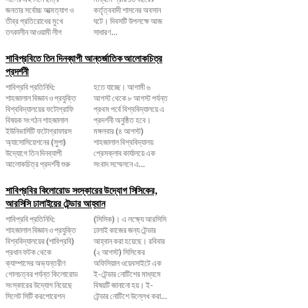
জনতার সর্বোচ্চ আত্মত্যাগ ও
কর্তৃত্ববাদী শাসনের অবসান
তীব্র প্রতিরোধের মুখে
ঘটে। দিবসটি উপলক্ষে আজ
তৎকালীন আওয়ামী লীগ
সাধারণ...
শাবিপ্রবিতে তিন দিনব্যাপী আন্তর্জাতিক আলোকচিত্র
প্রদর্শনী
শাবিপ্রবি প্রতিনিধি:
হতে যাচ্ছে। আগামী ৬
শাহজালাল বিজ্ঞান ও প্রযুক্তি
আগস্ট থেকে ৮ আগস্ট পর্যন্ত
বিশ্ববিদ্যালয়ের ফটোগ্রাফি
প্রথম পর্বে বিশ্ববিদ্যালয়ে এ
বিষয়ক সংগঠন শাহজালাল
প্রদর্শনী অনুষ্ঠিত হবে।
ইউনিভার্সিটি ফটোগ্রাফারস
মঙ্গলবার (৪ আগস্ট)
অ্যাসোসিয়েশনের (সুপা)
শাহজালাল বিশ্ববিদ্যালয়
উদ্যোগে তিন দিনব্যাপী
প্রেসক্লাব কার্যালয়ে এক
আলোকচিত্র প্রদর্শনী শুরু
সংবাদ সম্মেলনে এ...
শাবিপ্রবির কিলোরোড সংস্কারের উদ্যোগ সিসিকের,
আরসিসি ঢালাইয়ের টেন্ডার আহ্বান
শাবিপ্রবি প্রতিনিধি:
(সিসিক)। এ লক্ষ্যে আরসিসি
শাহজালাল বিজ্ঞান ও প্রযুক্তি
ঢালাই কাজের জন্য টেন্ডার
বিশ্ববিদ্যালয়ের (শাবিপ্রবি)
আহ্বান করা হয়েছে। রবিবার
প্রধান ফটক থেকে
(২ আগস্ট) সিসিকের
ক্যাম্পাসের অভ্যন্তরীণ
অফিসিয়াল ওয়েবসাইটে এক
গোলচত্বর পর্যন্ত কিলোরোড
ই-টেন্ডার নোটিশের মাধ্যমে
সংস্কারের উদ্যোগ নিয়েছে
বিষয়টি জানানো হয়। ই-
সিলেট সিটি করপোরেশন
টেন্ডার নোটিশে উল্লেখ করা...