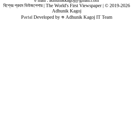
e mail : adhunikkagoj@gmail.com
বিশ্বের প্রথম ভিউজপেপার | The World's First Viewspaper | © 2019-2026
Adhunik Kagoj
P𝔬𝔯𝔱𝔞𝔩 Developed by 𖦹 Adhunik Kagoj IT Team