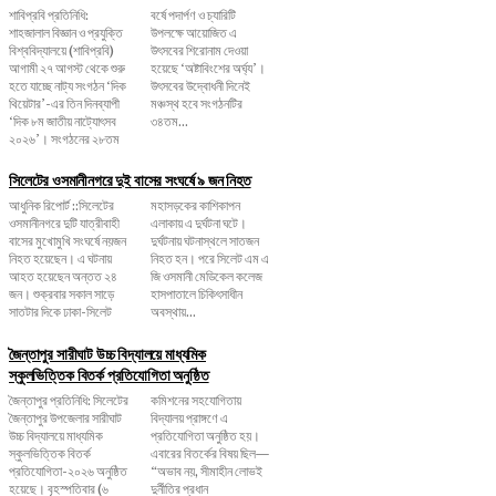
শাবিপ্রবি প্রতিনিধি:
বর্ষে পদার্পণ ও চ্যারিটি
শাহজালাল বিজ্ঞান ও প্রযুক্তি
উপলক্ষে আয়োজিত এ
বিশ্ববিদ্যালয়ে (শাবিপ্রবি)
উৎসবের শিরোনাম দেওয়া
আগামী ২৭ আগস্ট থেকে শুরু
হয়েছে ‘অষ্টাবিংশের অর্ঘ্য’।
হতে যাচ্ছে নাট্য সংগঠন ‘দিক
উৎসবের উদ্বোধনী দিনেই
থিয়েটার’-এর তিন দিনব্যাপী
মঞ্চস্থ হবে সংগঠনটির
‘দিক ৮ম জাতীয় নাট্যোৎসব
৩৪তম...
২০২৬’। সংগঠনের ২৮তম
সিলেটের ওসমানীনগরে দুই বাসের সংঘর্ষে ৯ জন নিহত
আধুনিক রিপোর্ট ::সিলেটের
মহাসড়কের কাশিকাপন
ওসমানীনগরে দুটি যাত্রীবাহী
এলাকায় এ দুর্ঘটনা ঘটে।
বাসের মুখোমুখি সংঘর্ষে নয়জন
দুর্ঘটনায় ঘটনাস্থলে সাতজন
নিহত হয়েছেন। এ ঘটনায়
নিহত হন। পরে সিলেট এম এ
আহত হয়েছেন অন্তত ২৪
জি ওসমানী মেডিকেল কলেজ
জন। শুক্রবার সকাল সাড়ে
হাসপাতালে চিকিৎসাধীন
সাতটার দিকে ঢাকা-সিলেট
অবস্থায়...
জৈন্তাপুর সারীঘাট উচ্চ বিদ্যালয়ে মাধ্যমিক
স্কুলভিত্তিক বিতর্ক প্রতিযোগিতা অনুষ্ঠিত
জৈন্তাপুর প্রতিনিধি: সিলেটের
কমিশনের সহযোগিতায়
জৈন্তাপুর উপজেলার সারীঘাট
বিদ্যালয় প্রাঙ্গণে এ
উচ্চ বিদ্যালয়ে মাধ্যমিক
প্রতিযোগিতা অনুষ্ঠিত হয়।
স্কুলভিত্তিক বিতর্ক
এবারের বিতর্কের বিষয় ছিল—
প্রতিযোগিতা-২০২৬ অনুষ্ঠিত
“অভাব নয়, সীমাহীন লোভই
হয়েছে। বৃহস্পতিবার (৬
দুর্নীতির প্রধান