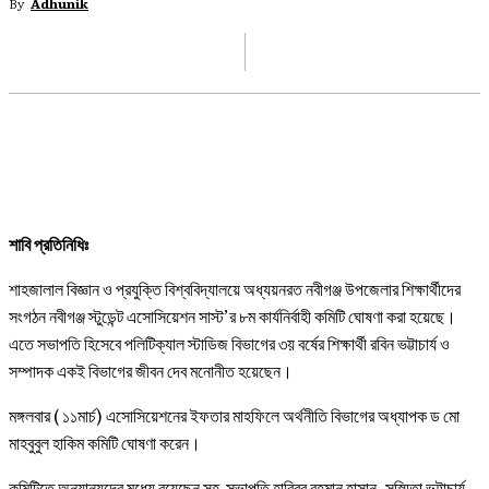
By
Adhunik
FACEBOOK
X
PINTEREST
WHATSAP
শাবি প্রতিনিধিঃ
শাহজালাল বিজ্ঞান ও প্রযুক্তি বিশ্ববিদ্যালয়ে অধ্যয়নরত নবীগঞ্জ উপজেলার শিক্ষার্থীদের
সংগঠন নবীগঞ্জ স্টুডেন্ট এসোসিয়েশন সাস্ট’র ৮ম কার্যনির্বাহী কমিটি ঘোষণা করা হয়েছে।
এতে সভাপতি হিসেবে পলিটিক্যাল স্টাডিজ বিভাগের ৩য় বর্ষের শিক্ষার্থী রবিন ভট্টাচার্য ও
সম্পাদক একই বিভাগের জীবন দেব মনোনীত হয়েছেন।
মঙ্গলবার ( ১১মার্চ) এসোসিয়েশনের ইফতার মাহফিলে অর্থনীতি বিভাগের অধ্যাপক ড মো
মাহবুবুল হাকিম কমিটি ঘোষণা করেন।
কমিটিতে অন্যান্যদের মধ্যে রয়েছেন সহ-সভাপতি হাবিবুর রহমান হাসান, সুস্মিতা ভট্টাচার্য