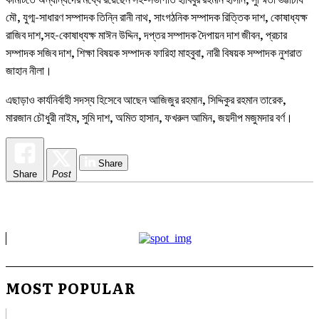
মৌ, যুগ্ম-সাধারণ সম্পাদক তিন্নি রানী নাথ, সাংগঠনিক সম্পাদক রিত্তিক দাশ, কোষাধ্যক্ষ
রাজিব দাশ,সহ-কোষাধ্যক্ষ মাঈন উদ্দিন, দপ্তর সম্পাদক দৈপায়ন দাশ জীবন, প্রচার
সম্পাদক সজিব দাশ, শিক্ষা বিষয়ক সম্পাদক ফারিহা মাহবুবা, নারী বিষয়ক সম্পাদক নুশরাত
জাহান নীলা।
এছাড়াও কার্যনির্বাহী সদস্য হিসেবে আছেন আজিজুর রহমান, সিদ্দিকুর রহমান তারেক,
মারজান চৌধুরী নাইম, সুমি দাশ, অমিত হাসান, ফখরুল আমিন, জয়দীপ মজুমদার বর্ণ।
Share
Share
Post
MOST POPULAR