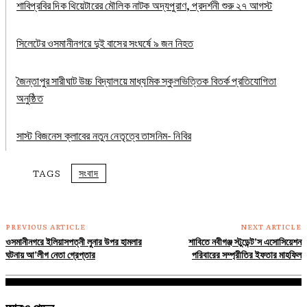
শাবিপ্রবির দিক থিয়েটারের মৌলিক নাটক অদ্যপুরাণ, প্রদর্শনী শুরু ২৭ আগস্ট
সিলেটের ওসমানীনগরে দুই বাসের সংঘর্ষে ৯ জন নিহত
জৈন্তাপুর সারীঘাট উচ্চ বিদ্যালয়ে মাধ্যমিক স্কুলভিত্তিক বিতর্ক প্রতিযোগিতা
অনুষ্ঠিত
সাস্ট বিজনেস ক্লাবের নতুন নেতৃত্বে তাসনিম- নিবির
TAGS
সংবাদ
PREVIOUS ARTICLE
NEXT ARTICLE
ওসমানীনগরে ইলিয়াসপত্নী লুনার উপর হামলার
শাবিতে নবীগঞ্জ স্টুডেন্ট’স এসোসিয়েশন
ঘটনায় আ’লীগ নেতা গ্রেপ্তার
পরিবারের সম্প্রীতির ইফতার মাহফিল