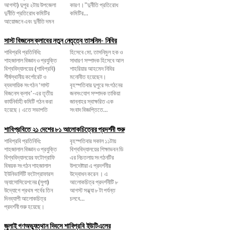
আগস্ট) দুপুর ২টায় উপজেলা
কারণ।”দুর্নীতি প্রতিরোধ
দুর্নীতি প্রতিরোধ কমিটির
কমিটির...
আয়োজনে এবং দুর্নীতি দমন
সাস্ট বিজনেস ক্লাবের নতুন নেতৃত্বে তাসনিম- নিবির
শাবিপ্রবি প্রতিনিধি:
হিসেবে মো. তাসনিমুল হক ও
শাহজালাল বিজ্ঞান ও প্রযুক্তি
সাধারণ সম্পাদক হিসেবে আল
বিশ্ববিদ্যালয়ের (শাবিপ্রবি)
শাহরিয়ার আহমেদ নিবির
শীর্ষস্থানীয় কর্পোরেট ও
মনোনীত হয়েছেন।
ব্যবসায়িক সংগঠন ‘সাস্ট
বৃহস্পতিবার দুপুরে সংগঠনের
বিজনেস ক্লাব’-এর তৃতীয়
জনসংযোগ সম্পাদক তাকিয়া
কার্যনির্বাহী কমিটি গঠন করা
জান্নাহর স্বাক্ষরিত এক
হয়েছে। এতে সভাপতি
সংবাদ বিজ্ঞপ্তিতে...
শাবিপ্রবিতে ২১ দেশের ৮১ আলোকচিত্রের প্রদর্শনী শুরু
শাবিপ্রবি প্রতিনিধি:
বৃহস্পতিবার সকাল ১১টায়
শাহজালাল বিজ্ঞান ও প্রযুক্তি
বিশ্ববিদ্যালয়ের শিক্ষাভবন ডি
বিশ্ববিদ্যালয়ের ফটোগ্রাফি
এর নিচতলায় সংগঠনটির
বিষয়ক সংগঠন শাহজালাল
উপদেষ্টারা এ প্রদর্শনীর
ইউনিভার্সিটি ফটোগ্রাফারস
উদ্বোধন করেন । এ
অ্যাসোসিয়েশনের (সুপা)
আলোকচিত্র প্রদর্শনীটি ৮
উদ্যোগে প্রথম পর্বের তিন
আগস্ট সন্ধ্যা ৮ টা পর্যন্ত
দিনব্যাপী আলোকচিত্র
চলবে...
প্রদর্শনী শুরু হয়েছে।
জুলাই গণঅভ্যুত্থান দিবসে শাবিপ্রবি ইউটিএলের