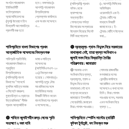
সংগঠন শাহজালাল
হবে। মঙ্গলবার (৪
(শাবিপ্রবি) প্রধান
(২ আগস্ট) সিসিকের
ইউনিভার্সিটি
আগস্ট) শাহজালাল
ফটক থেকে
অফিসিয়াল
ফটোগ্রাফারস
বিশ্ববিদ্যালয়
ক্যাম্পাসের
ওয়েবসাইটে এক ই-
অ্যাসোসিয়েশনের
প্রেসক্লাব কার্যালয়ে
অভ্যন্তরীণ
টেন্ডার নোটিশের
(সুপা) উদ্যোগে তিন
এক সংবাদ সম্মেলনে
গোলচত্বর পর্যন্ত
মাধ্যমে বিষয়টি
দিনব্যাপী আলোকচিত্র
এ...
কিলোরোড সংস্কারের
জানানো হয়। ই-
প্রদর্শনী শুরু হতে
উদ্যোগ নিয়েছে সিলেট
টেন্ডার নোটিশে উল্লেখ
সিটি করপোরেশন
করা...
শাবিপ্রবিতে বাংলা বিভাগের প্রথম
🔴 দ্রব্যমূল্য-গ্যাস-বিদ্যুৎ নিয়ে সরকারের
আন্তর্জাতিক সম্মেলনের নিবন্ধন শুরু
মাথাব্যথা নেই, তারা ব্যস্ত সংবিধান ও
জুলাই সনদ নিয়ে বিভ্রান্তি তৈরির
শাবিপ্রবি প্রতিনিধি:
ভাষা ও সাহিত্য
পরিকল্পনায় : জামায়াত
শাহজালাল বিজ্ঞান ও
সম্মেলনের
প্রযুক্তি
(আইসিবিএলএল-২০
🔴 সরকার এখন
সোমবার রাজধানীর
বিশ্ববিদ্যালয়ে
২৬) নিবন্ধন শুরু
সংবিধান নিয়ে ব্যস্ত,
মগবাজারে দলের
(শাবিপ্রবি) বাংলা
হয়েছে। সোমবার (৩
দ্রব্যমূল্য, গ্যাস ও
কেন্দ্রীয় কার্যালয়ে
বিভাগের "শতবর্ষে
আগস্ট) দুপুর ১টায়
বিদ্যুৎ নিয়ে তাদের
আয়োজিত এক সংবাদ
মুসলিম সাহিত্য সমাজ
সাংবাদিকদের সঙ্গে
মাথাব্যথা নেই বলে
সম্মেলনে এ কথা বলেন
ও সিলেটে নজরুল:
মতবিনিময় সভায়
মন্তব্য করেছেন
তিনি। মিয়া গোলাম
মুক্তচিন্তা ও দ্রোহের
বিষয়টি নিশ্চিত করেন
জামায়াতে ইসলামীর
পরওয়ার বলেন, সরকার
উত্তরাধিকার" শীর্ষক
বাংলা বিভাগের প্রধান
সেক্রেটারি জেনারেল
এখন সংবিধান নিয়ে
প্রথম আন্তর্জাতিক
ও সম্মেলনের...
মিয়া গোলাম পরওয়ার।
ব্যস্ত।...
🔴 শাবিতে জুলাইশহীদ রুদ্র সেনের স্মৃতি
শাবিপ্রবিতে স্পোর্টস সাস্টের চ্যারিটি
সংরক্ষণে ২ দফা দাবি
ফুটবল টুর্নামেন্ট, দল নিবন্ধন শুরু