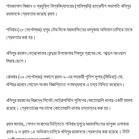
শাহজালাল বিজ্ঞান ও প্রযুক্তি বিশ্ববিদ্যালয়ের (শাবিপ্রবি) ছাত্রলীগ সভাপতি খলিলুর
রহমানকে গ্রেফতার করেছে র‌্যাব।
শনিবার (২৮ সেপ্টেম্বর) দুপুর ১টার দিকে ময়মনসিংহের ভালুকায় অভিযান চালিয়ে তাকে
গ্রেফতার করা হয়।
খলিলুর রহমান নেত্রকোনার কেন্দুয়া উপজেলার শিবপুর গ্রামের মো. আব্দুল আওয়াল
মিয়ার ছেলে।
রোববার (২৯ সেপ্টেম্বর) সকালে র‌্যাব-৯-এর সহকারী পুলিশ সুপার (মিডিয়া) মো.
মশিহুর রহমান সোহেল সংবাদ বিজ্ঞপ্তিতে গণমাধ্যমকে এ তথ্য নিশ্চিত করেছেন।
খলিলুর রহমানের বিরুদ্ধে সিলেট মেট্রোপলিটন পুলিশের কোতোয়ালি থানায় একটি মামলা
রয়েছে। গ্রেফতারের পর তাকে কোতোয়ালি থানায় হস্তান্তর করা হয়।
র‌্যাব জানায়, গোপন সংবাদের ভিত্তিতে শনিবার দুপুরে ময়মনসিংহের ভালুকা এলাকায়
র‌্যাব-৯ ও র‌্যাব-১৪ অভিযান চালিয়ে খলিলুর রহমানকে গ্রেফতার করা হয়েছে। তিনি