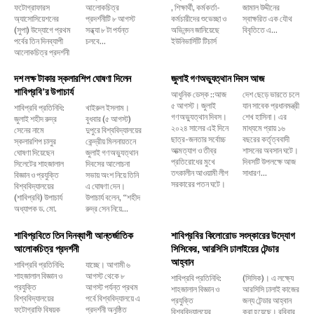
ফটোগ্রাফারস
আলোকচিত্র
, শিক্ষার্থী, কর্মকর্তা-
জামাল উদ্দীনের
অ্যাসোসিয়েশনের
প্রদর্শনীটি ৮ আগস্ট
কর্মচারীদের শুভেচ্ছা ও
স্বাক্ষরিত এক যৌথ
(সুপা) উদ্যোগে প্রথম
সন্ধ্যা ৮ টা পর্যন্ত
অভিনন্দন জানিয়েছে
বিবৃতিতে এ...
পর্বের তিন দিনব্যাপী
চলবে...
ইউনিভার্সিটি টিচার্স
আলোকচিত্র প্রদর্শনী
দশ লক্ষ টাকার স্কলারশিপ ঘোষণা দিলেন
জুলাই গণঅভ্যুত্থান দিবস আজ
শাবিপ্রবি’র উপাচার্য
আধুনিক ডেস্ক ::আজ
দেশ ছেড়ে ভারতে চলে
৫ আগস্ট। জুলাই
যান সাবেক প্রধানমন্ত্রী
শাবিপ্রবি প্রতিনিধি:
খাইরুল ইসলাম।
গণঅভ্যুত্থান দিবস।
শেখ হাসিনা। এর
জুলাই শহীদ রুদ্র
বুধবার (৫ আগস্ট)
২০২৪ সালের এই দিনে
মাধ্যমে প্রায় ১৬
সেনের নামে
দুপুরে বিশ্ববিদ্যালয়ের
ছাত্র-জনতার সর্বোচ্চ
বছরের কর্তৃত্ববাদী
স্কলারশিপ চালুর
কেন্দ্রীয় মিলনায়তনে
আত্মত্যাগ ও তীব্র
শাসনের অবসান ঘটে।
ঘোষণা দিয়েছেন
জুলাই গণঅভ্যুত্থান
প্রতিরোধের মুখে
দিবসটি উপলক্ষে আজ
সিলেটের শাহজালাল
দিবসের আলোচনা
তৎকালীন আওয়ামী লীগ
সাধারণ...
বিজ্ঞান ও প্রযুক্তি
সভায় অংশ নিয়ে তিনি
সরকারের পতন ঘটে।
বিশ্ববিদ্যালয়ের
এ ঘোষণা দেন।
(শাবিপ্রবি) উপাচার্য
উপাচার্য বলেন, ‌“শহীদ
অধ্যাপক ড. মো.
রুদ্র সেন নিয়ে...
শাবিপ্রবিতে তিন দিনব্যাপী আন্তর্জাতিক
শাবিপ্রবির কিলোরোড সংস্কারের উদ্যোগ
আলোকচিত্র প্রদর্শনী
সিসিকের, আরসিসি ঢালাইয়ের টেন্ডার
আহ্বান
শাবিপ্রবি প্রতিনিধি:
যাচ্ছে। আগামী ৬
শাহজালাল বিজ্ঞান ও
আগস্ট থেকে ৮
শাবিপ্রবি প্রতিনিধি:
(সিসিক)। এ লক্ষ্যে
প্রযুক্তি
আগস্ট পর্যন্ত প্রথম
শাহজালাল বিজ্ঞান ও
আরসিসি ঢালাই কাজের
বিশ্ববিদ্যালয়ের
পর্বে বিশ্ববিদ্যালয়ে এ
প্রযুক্তি
জন্য টেন্ডার আহ্বান
ফটোগ্রাফি বিষয়ক
প্রদর্শনী অনুষ্ঠিত
বিশ্ববিদ্যালয়ের
করা হয়েছে। রবিবার