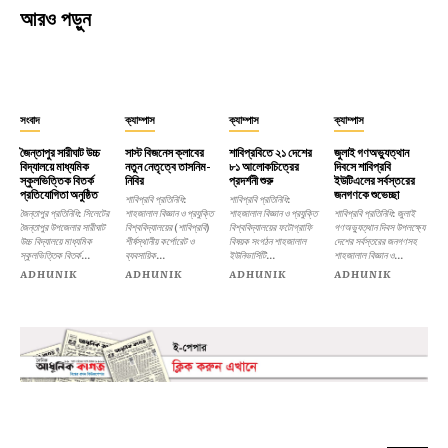
আরও পড়ুন
সংবাদ
ক্যাম্পাস
ক্যাম্পাস
ক্যাম্পাস
জৈন্তাপুর সারীঘাট উচ্চ
সাস্ট বিজনেস ক্লাবের
শাবিপ্রবিতে ২১ দেশের
জুলাই গণঅভ্যুত্থান
বিদ্যালয়ে মাধ্যমিক
নতুন নেতৃত্বে তাসনিম-
৮১ আলোকচিত্রের
দিবসে শাবিপ্রবি
স্কুলভিত্তিক বিতর্ক
নিবির
প্রদর্শনী শুরু
ইউটিএলের সর্বস্তরের
প্রতিযোগিতা অনুষ্ঠিত
জনগণকে শুভেচ্ছা
শাবিপ্রবি প্রতিনিধি:
শাবিপ্রবি প্রতিনিধি:
জৈন্তাপুর প্রতিনিধি: সিলেটের
শাহজালাল বিজ্ঞান ও প্রযুক্তি
শাহজালাল বিজ্ঞান ও প্রযুক্তি
শাবিপ্রবি প্রতিনিধি: জুলাই
জৈন্তাপুর উপজেলার সারীঘাট
বিশ্ববিদ্যালয়ের (শাবিপ্রবি)
বিশ্ববিদ্যালয়ের ফটোগ্রাফি
গণঅভ্যুত্থান দিবস উপলক্ষ্যে
উচ্চ বিদ্যালয়ে মাধ্যমিক
শীর্ষস্থানীয় কর্পোরেট ও
বিষয়ক সংগঠন শাহজালাল
দেশের সর্বস্তরের জনগণসহ
স্কুলভিত্তিক বিতর্ক...
ব্যবসায়িক...
ইউনিভার্সিটি...
শাহজালাল বিজ্ঞান ও...
ADHUNIK
ADHUNIK
ADHUNIK
ADHUNIK