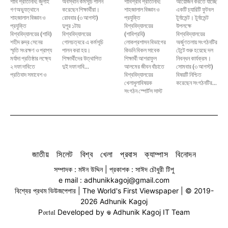
শাবি প্রতিনিধি: জুলাই
অবস্থান কর্মসূচি পালন
শাবিপ্রবি প্রতিনিধি:
আয়োজন করতে যাচ্ছে
গণঅভ্যুত্থানে
করেছেন শিক্ষার্থীরা।
শাহজালাল বিজ্ঞান ও
একটি চ্যারিটি ফুটবল
শাহজালাল বিজ্ঞান ও
রোববার (৩ আগস্ট)
প্রযুক্তি
টুর্নামেন্ট। টুর্নামেন্ট
প্রযুক্তি
দুপুর ১টায়
বিশ্ববিদ্যালয়ের
উপলক্ষে
বিশ্ববিদ্যালয়ের (শাবি)
বিশ্ববিদ্যালয়ের
(শাবিপ্রবি)
বিশ্ববিদ্যালয়ের
শহীদ রুদ্র সেনের
গোলচত্বরে এ কর্মসূচি
লোকপ্রশাসন বিভাগের
অর্জুণতলায় সংগঠনটির
স্মৃতি সংরক্ষণ ও প্রাপ্য
পালন করা হয়।
কিডনি বিকল সাবেক
টেন্টে শুরু হয়েছে দল
মর্যাদা প্রতিষ্ঠার লক্ষ্যে
শিক্ষার্থীদের উত্থাপিত
শিক্ষার্থী আশরাফুল
নিবন্ধন কার্যক্রম।
২ দফা দাবিতে
দুই দফা দাবি...
আলমের জীবন বাঁচাতে
সোমবার (৩ আগস্ট)
প্রতিবাদ সমাবেশ ও
বিশ্ববিদ্যালয়ের
বিষয়টি নিশ্চিত
খেলাধুলাবিষয়ক
করেছেন সংগঠনটির...
সংগঠন স্পোর্টস সাস্ট
জাতীয়
সিলেট
বিশ্ব
খেলা
প্রবাস
ক্যাম্পাস
বিনোদন
সম্পাদক : মঈন উদ্দিন | প্রকাশক : সাঈদ চৌধুরী টিপু
e mail : adhunikkagoj@gmail.com
বিশ্বের প্রথম ভিউজপেপার | The World's First Viewspaper | © 2019-
2026 Adhunik Kagoj
P𝔬𝔯𝔱𝔞𝔩 Developed by 𖦹 Adhunik Kagoj IT Team