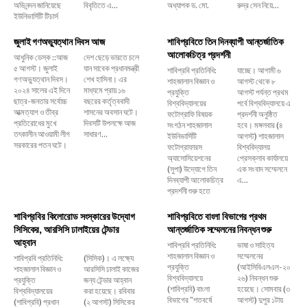
অভিনন্দন জানিয়েছে
বিবৃতিতে এ...
অধ্যাপক ড. মো.
রুদ্র সেন নিয়ে...
ইউনিভার্সিটি টিচার্স
জুলাই গণঅভ্যুত্থান দিবস আজ
শাবিপ্রবিতে তিন দিনব্যাপী আন্তর্জাতিক
আলোকচিত্র প্রদর্শনী
আধুনিক ডেস্ক ::আজ
দেশ ছেড়ে ভারতে চলে
৫ আগস্ট। জুলাই
যান সাবেক প্রধানমন্ত্রী
শাবিপ্রবি প্রতিনিধি:
যাচ্ছে। আগামী ৬
গণঅভ্যুত্থান দিবস।
শেখ হাসিনা। এর
শাহজালাল বিজ্ঞান ও
আগস্ট থেকে ৮
২০২৪ সালের এই দিনে
মাধ্যমে প্রায় ১৬
প্রযুক্তি
আগস্ট পর্যন্ত প্রথম
ছাত্র-জনতার সর্বোচ্চ
বছরের কর্তৃত্ববাদী
বিশ্ববিদ্যালয়ের
পর্বে বিশ্ববিদ্যালয়ে এ
আত্মত্যাগ ও তীব্র
শাসনের অবসান ঘটে।
ফটোগ্রাফি বিষয়ক
প্রদর্শনী অনুষ্ঠিত
প্রতিরোধের মুখে
দিবসটি উপলক্ষে আজ
সংগঠন শাহজালাল
হবে। মঙ্গলবার (৪
তৎকালীন আওয়ামী লীগ
সাধারণ...
ইউনিভার্সিটি
আগস্ট) শাহজালাল
সরকারের পতন ঘটে।
ফটোগ্রাফারস
বিশ্ববিদ্যালয়
অ্যাসোসিয়েশনের
প্রেসক্লাব কার্যালয়ে
(সুপা) উদ্যোগে তিন
এক সংবাদ সম্মেলনে
দিনব্যাপী আলোকচিত্র
এ...
প্রদর্শনী শুরু হতে
শাবিপ্রবির কিলোরোড সংস্কারের উদ্যোগ
শাবিপ্রবিতে বাংলা বিভাগের প্রথম
সিসিকের, আরসিসি ঢালাইয়ের টেন্ডার
আন্তর্জাতিক সম্মেলনের নিবন্ধন শুরু
আহ্বান
শাবিপ্রবি প্রতিনিধি:
ভাষা ও সাহিত্য
শাহজালাল বিজ্ঞান ও
সম্মেলনের
শাবিপ্রবি প্রতিনিধি:
(সিসিক)। এ লক্ষ্যে
প্রযুক্তি
(আইসিবিএলএল-২০
শাহজালাল বিজ্ঞান ও
আরসিসি ঢালাই কাজের
বিশ্ববিদ্যালয়ে
২৬) নিবন্ধন শুরু
প্রযুক্তি
জন্য টেন্ডার আহ্বান
(শাবিপ্রবি) বাংলা
হয়েছে। সোমবার (৩
বিশ্ববিদ্যালয়ের
করা হয়েছে। রবিবার
বিভাগের "শতবর্ষে
আগস্ট) দুপুর ১টায়
(শাবিপ্রবি) প্রধান
(২ আগস্ট) সিসিকের