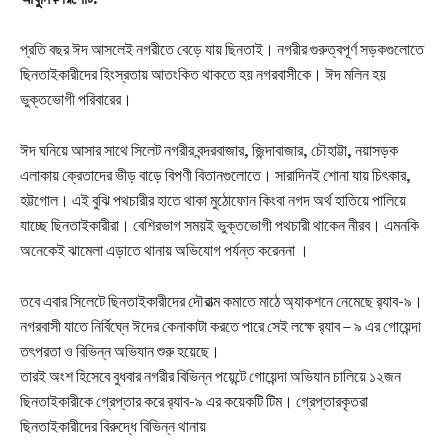
প্রতি বছর ঈদ আসলেই নগরীতে বেড়ে যায় ছিনতাই। নগরীর গুরুত্বপূর্ণ সড়কগুলোতে
ছিনতাইকারীদের হিংস্রতায় আতংকিত থাকতে হয় নগরবাসীকে। ঈদ মলিন হয়
ভুক্তভোগী পরিবারের।
ঈদ ঘনিয়ে আসার সাথে সিলেট নগরীর বন্দরবাজার, জিন্দাবাজার, চৌহাট্টা, নয়াসড়ক
এলাকায় ক্রেতাদের ভীড় বাড়ে বিপণী বিতানগুলোতে। সারাদিনই শোনা যায় চিৎকার,
হট্টগোল। এই বুঝি পথচারীর হাতে থাকা মুঠোফোন কিংবা নগদ অর্থ হাতিয়ে পালিয়ে
যাচ্ছে ছিনতাইকারীরা। বেশিরভাগ সময়ই ভুক্তভোগী পথচারী থাকেন নীরব। এমনকি
অনেকেই ঝামেলা এড়াতে থানায় অভিযোগ পর্যন্ত করেননা ।
তবে এবার সিলেটে ছিনতাইকারীদের দৌরাত্ম কমাতে মাঠে অ্যাকশনে নেমেছে র‍্যাব-৯।
নগরবাসী যাতে নির্বিঘ্নে ঈদের কেনাকাটা করতে পারে সেই লক্ষে র‍্যাব – ৯ এর গোয়েন্দা
তৎপরতা ও বিভিন্ন অভিযান শুরু হয়েছে।
তারই অংশ হিসেবে বুধবার নগরীর বিভিন্ন পয়েন্টে গোয়েন্দা অভিযান চালিয়ে ১২জন
ছিনতাইকারীকে গ্রেপ্তার করে র‍্যাব-৯ এর কয়েকটি টিম। গ্রেপ্তারকৃতরা
ছিনতাইকারীদের বিরুদ্ধে বিভিন্ন থানায়