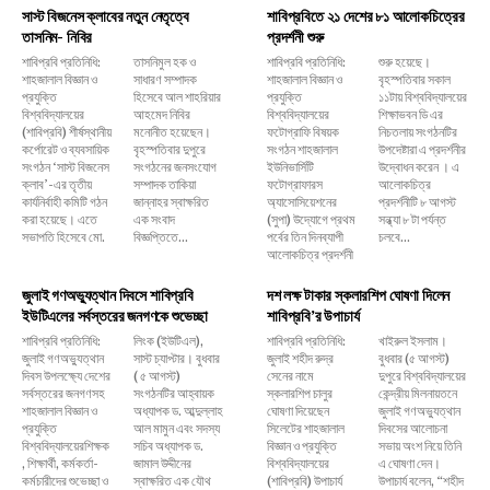
সাস্ট বিজনেস ক্লাবের নতুন নেতৃত্বে
শাবিপ্রবিতে ২১ দেশের ৮১ আলোকচিত্রের
তাসনিম- নিবির
প্রদর্শনী শুরু
শাবিপ্রবি প্রতিনিধি:
তাসনিমুল হক ও
শাবিপ্রবি প্রতিনিধি:
শুরু হয়েছে।
শাহজালাল বিজ্ঞান ও
সাধারণ সম্পাদক
শাহজালাল বিজ্ঞান ও
বৃহস্পতিবার সকাল
প্রযুক্তি
হিসেবে আল শাহরিয়ার
প্রযুক্তি
১১টায় বিশ্ববিদ্যালয়ের
বিশ্ববিদ্যালয়ের
আহমেদ নিবির
বিশ্ববিদ্যালয়ের
শিক্ষাভবন ডি এর
(শাবিপ্রবি) শীর্ষস্থানীয়
মনোনীত হয়েছেন।
ফটোগ্রাফি বিষয়ক
নিচতলায় সংগঠনটির
কর্পোরেট ও ব্যবসায়িক
বৃহস্পতিবার দুপুরে
সংগঠন শাহজালাল
উপদেষ্টারা এ প্রদর্শনীর
সংগঠন ‘সাস্ট বিজনেস
সংগঠনের জনসংযোগ
ইউনিভার্সিটি
উদ্বোধন করেন । এ
ক্লাব’-এর তৃতীয়
সম্পাদক তাকিয়া
ফটোগ্রাফারস
আলোকচিত্র
কার্যনির্বাহী কমিটি গঠন
জান্নাহর স্বাক্ষরিত
অ্যাসোসিয়েশনের
প্রদর্শনীটি ৮ আগস্ট
করা হয়েছে। এতে
এক সংবাদ
(সুপা) উদ্যোগে প্রথম
সন্ধ্যা ৮ টা পর্যন্ত
সভাপতি হিসেবে মো.
বিজ্ঞপ্তিতে...
পর্বের তিন দিনব্যাপী
চলবে...
আলোকচিত্র প্রদর্শনী
জুলাই গণঅভ্যুত্থান দিবসে শাবিপ্রবি
দশ লক্ষ টাকার স্কলারশিপ ঘোষণা দিলেন
ইউটিএলের সর্বস্তরের জনগণকে শুভেচ্ছা
শাবিপ্রবি’র উপাচার্য
শাবিপ্রবি প্রতিনিধি:
লিংক (ইউটিএল),
শাবিপ্রবি প্রতিনিধি:
খাইরুল ইসলাম।
জুলাই গণঅভ্যুত্থান
সাস্ট চ্যাপ্টার। বুধবার
জুলাই শহীদ রুদ্র
বুধবার (৫ আগস্ট)
দিবস উপলক্ষ্যে দেশের
( ৫ আগস্ট)
সেনের নামে
দুপুরে বিশ্ববিদ্যালয়ের
সর্বস্তরের জনগণসহ
সংগঠনটির আহ্বায়ক
স্কলারশিপ চালুর
কেন্দ্রীয় মিলনায়তনে
শাহজালাল বিজ্ঞান ও
অধ্যাপক ড. আব্দুল্লাহ
ঘোষণা দিয়েছেন
জুলাই গণঅভ্যুত্থান
প্রযুক্তি
আল মামুন এবং সদস্য
সিলেটের শাহজালাল
দিবসের আলোচনা
বিশ্ববিদ্যালয়েরশিক্ষক
সচিব অধ্যাপক ড.
বিজ্ঞান ও প্রযুক্তি
সভায় অংশ নিয়ে তিনি
, শিক্ষার্থী, কর্মকর্তা-
জামাল উদ্দীনের
বিশ্ববিদ্যালয়ের
এ ঘোষণা দেন।
কর্মচারীদের শুভেচ্ছা ও
স্বাক্ষরিত এক যৌথ
(শাবিপ্রবি) উপাচার্য
উপাচার্য বলেন, ‌“শহীদ