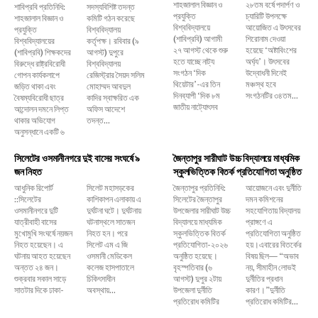
শাহজালাল বিজ্ঞান ও
২৮তম বর্ষে পদার্পণ ও
শাবিপ্রবি প্রতিনিধি:
সদস্যবিশিষ্ট তদন্ত
প্রযুক্তি
চ্যারিটি উপলক্ষে
শাহজালাল বিজ্ঞান ও
কমিটি গঠন করেছে
বিশ্ববিদ্যালয়ে
আয়োজিত এ উৎসবের
প্রযুক্তি
বিশ্ববিদ্যালয়
(শাবিপ্রবি) আগামী
শিরোনাম দেওয়া
বিশ্ববিদ্যালয়ের
কর্তৃপক্ষ। রবিবার (৯
২৭ আগস্ট থেকে শুরু
হয়েছে ‘অষ্টাবিংশের
(শাবিপ্রবি) শিক্ষকদের
আগস্ট) দুপুরে
হতে যাচ্ছে নাট্য
অর্ঘ্য’। উৎসবের
বিরুদ্ধে রাষ্ট্রবিরোধী
বিশ্ববিদ্যালয়
সংগঠন ‘দিক
উদ্বোধনী দিনেই
গোপন কার্যকলাপে
রেজিস্ট্রার সৈয়দ সলিম
থিয়েটার’-এর তিন
মঞ্চস্থ হবে
জড়িত থাকা এবং
মোহাম্মদ আবদুল
দিনব্যাপী ‘দিক ৮ম
সংগঠনটির ৩৪তম...
বৈষম্যবিরোধী ছাত্র
কাদির স্বাক্ষরিত এক
জাতীয় নাট্যোৎসব
আন্দোলন দমনে লিপ্ত
অফিস আদেশে
থাকার অভিযোগ
তদন্ত...
অনুসন্ধানে একটি ৬
সিলেটের ওসমানীনগরে দুই বাসের সংঘর্ষে ৯
জৈন্তাপুর সারীঘাট উচ্চ বিদ্যালয়ে মাধ্যমিক
জন নিহত
স্কুলভিত্তিক বিতর্ক প্রতিযোগিতা অনুষ্ঠিত
আধুনিক রিপোর্ট
সিলেট মহাসড়কের
জৈন্তাপুর প্রতিনিধি:
আয়োজনে এবং দুর্নীতি
::সিলেটের
কাশিকাপন এলাকায় এ
সিলেটের জৈন্তাপুর
দমন কমিশনের
ওসমানীনগরে দুটি
দুর্ঘটনা ঘটে। দুর্ঘটনায়
উপজেলার সারীঘাট উচ্চ
সহযোগিতায় বিদ্যালয়
যাত্রীবাহী বাসের
ঘটনাস্থলে সাতজন
বিদ্যালয়ে মাধ্যমিক
প্রাঙ্গণে এ
মুখোমুখি সংঘর্ষে নয়জন
নিহত হন। পরে
স্কুলভিত্তিক বিতর্ক
প্রতিযোগিতা অনুষ্ঠিত
নিহত হয়েছেন। এ
সিলেট এম এ জি
প্রতিযোগিতা-২০২৬
হয়।এবারের বিতর্কের
ঘটনায় আহত হয়েছেন
ওসমানী মেডিকেল
অনুষ্ঠিত হয়েছে।
বিষয় ছিল— “অভাব
অন্তত ২৪ জন।
কলেজ হাসপাতালে
বৃহস্পতিবার (৬
নয়, সীমাহীন লোভই
শুক্রবার সকাল সাড়ে
চিকিৎসাধীন
আগস্ট) দুপুর ২টায়
দুর্নীতির প্রধান
সাতটার দিকে ঢাকা-
অবস্থায়...
উপজেলা দুর্নীতি
কারণ।”দুর্নীতি
প্রতিরোধ কমিটির
প্রতিরোধ কমিটির...