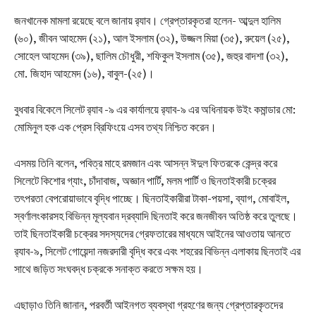
জনখানেক মামলা রয়েছে বলে জানায় র‍্যাব। গ্রেপ্তারকৃতরা হলেন- আব্দুল হালিম
(৬০), জীবন আহমেদ (২১), আল ইসলাম (৩২), উজ্জল মিয়া (৩৫), রুয়েল (২৫),
সোহেল আহমেদ (৩৯), ছালিম চৌধুরী, শফিকুল ইসলাম (৩৫), জহুর বাদশা (৩২),
মো. জিহাদ আহমেদ (১৬), বাবুল-(২৫)।
বুধবার বিকেলে সিলেট র‍্যাব -৯ এর কার্যালয়ে র‍্যাব-৯ এর অধিনায়ক উইং কমান্ডার মো:
মোমিনুল হক এক প্রেস ব্রিফিংয়ে এসব তথ্য নিশ্চিত করেন।
এসময় তিনি বলেন, পবিত্র মাহে রমজান এবং আসন্ন ঈদুল ফিতরকে কেন্দ্র করে
সিলেটে কিশোর গ্যাং, চাঁদাবাজ, অজ্ঞান পার্টি, মলম পার্টি ও ছিনতাইকারী চক্রের
তৎপরতা বেপরোয়াভাবে বৃদ্ধি পাচ্ছে। ছিনতাইকারীরা টাকা-পয়সা, ব্যাগ, মোবাইল,
স্বর্ণালংকারসহ বিভিন্ন মূল্যবান দ্রব্যাদি ছিনতাই করে জনজীবন অতিষ্ঠ করে তুলছে।
তাই ছিনতাইকারী চক্রের সদস্যদের গ্রেফতারের মাধ্যমে আইনের আওতায় আনতে
র‍্যাব-৯, সিলেট গোয়েন্দা নজরদারী বৃদ্ধি করে এবং শহরের বিভিন্ন এলাকায় ছিনতাই এর
সাথে জড়িত সংঘবদ্ধ চক্রকে সনাক্ত করতে সক্ষম হয়।
এছাড়াও তিনি জানান, পরবর্তী আইনগত ব্যবস্থা গ্রহণের জন্য গ্রেপ্তারকৃতদের