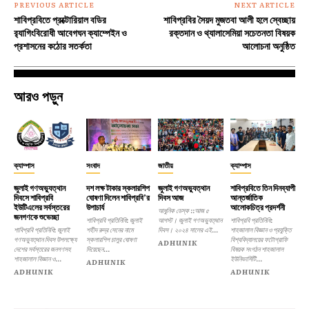
PREVIOUS ARTICLE
NEXT ARTICLE
শাবিপ্রবিতে প্রক্টোরিয়াল বডির
শাবিপ্রবির সৈয়দ মুজতবা আলী হলে স্বেচ্ছায়
র‍্যাগিংবিরোধী আবেগঘন ক্যাম্পেইন ও
রক্তদান ও থ্যালাসেমিয়া সচেতনতা বিষয়ক
প্রশাসনের কঠোর সতর্কতা
আলোচনা অনুষ্ঠিত
আরও পড়ুন
ক্যাম্পাস
সংবাদ
জাতীয়
ক্যাম্পাস
জুলাই গণঅভ্যুত্থান
দশ লক্ষ টাকার স্কলারশিপ
জুলাই গণঅভ্যুত্থান
শাবিপ্রবিতে তিন দিনব্যাপী
দিবসে শাবিপ্রবি
ঘোষণা দিলেন শাবিপ্রবি’র
দিবস আজ
আন্তর্জাতিক
ইউটিএলের সর্বস্তরের
উপাচার্য
আলোকচিত্র প্রদর্শনী
আধুনিক ডেস্ক ::আজ ৫
জনগণকে শুভেচ্ছা
শাবিপ্রবি প্রতিনিধি: জুলাই
আগস্ট। জুলাই গণঅভ্যুত্থান
শাবিপ্রবি প্রতিনিধি:
শাবিপ্রবি প্রতিনিধি: জুলাই
শহীদ রুদ্র সেনের নামে
দিবস। ২০২৪ সালের এই...
শাহজালাল বিজ্ঞান ও প্রযুক্তি
গণঅভ্যুত্থান দিবস উপলক্ষ্যে
স্কলারশিপ চালুর ঘোষণা
বিশ্ববিদ্যালয়ের ফটোগ্রাফি
ADHUNIK
দেশের সর্বস্তরের জনগণসহ
দিয়েছেন...
বিষয়ক সংগঠন শাহজালাল
শাহজালাল বিজ্ঞান ও...
ইউনিভার্সিটি...
ADHUNIK
ADHUNIK
ADHUNIK