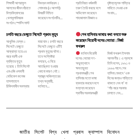
শিক্ষার্থী আশরাফুল
নিবন্ধন কার্যক্রম।
প্রতিনিয়ত ধর্ষকামী
দৃষ্টান্তমূলক শাস্তির
আলমের জীবন বাঁচাতে
সোমবার (৩ আগস্ট)
তরুণ তৈরি করছে বলে
দাবিতে দেওয়া এক
বিশ্ববিদ্যালয়ের
বিষয়টি নিশ্চিত
অভিযোগ করেছেন
সংবাদ...
খেলাধুলাবিষয়ক
করেছেন সংগঠনটির...
শাহজালাল বিজ্ঞান ও
সংগঠন স্পোর্টস সাস্ট
চলতি বছরে ডেঙ্গুতে সিলেটে প্রথম মৃত্যু
শেখ হাসিনার ভাষায় কথা বলতে শুরু
করেছেন বিরোধী দলের নেতারা : মির্জা
আধুনিক ডেস্ক ::
মারা যান। চলতি বছরে
ফখরুল
সিলেটে ডেঙ্গুতে
সিলেটে ডেঙ্গুতে এটিই
আক্রান্ত হয়ে ৫৪
প্রথম মৃত্যুর ঘটনা।
বর্তমান বিরোধী
মির্জা ফখরুল ইসলাম
বছর বয়সী এক
তবে সংশ্লিষ্টরা
দলের নেতারা গণ-
আলমগীর। এ প্রসঙ্গে
ব্যক্তির মৃত্যু
বলছেন, এ নিয়ে
অভ্যুত্থানে
তিনি বলেন, ১৯৯১ ও
হয়েছে। তিনি সিলেট
আতঙ্কিত হওয়ার
ক্ষমতাচ্যুত
১৯৯৬ সালে শেখ
এমএজি ওসমানী
কোনো কারণ নেই।
প্রধানমন্ত্রী শেখ
হাসিনা যেভাবে ‘এক
মেডিকেল কলেজ
স্বাস্থ্য অধিদপ্তরের
হাসিনার মতো ভাষা
দিনের জন্যও শান্তিতে
হাসপাতালে
তথ্য অনুযায়ী,
ব্যবহার করছেন বলে
থাকতে দেব না’ বা
চিকিৎসাধীন অবস্থায়
বর্তমানে...
মন্তব্য করেছেন
‘পাঁচ বছর সরকার
স্থানীয় সরকারমন্ত্রী
চালাতে দেব...
জাতীয়
সিলেট
বিশ্ব
খেলা
প্রবাস
ক্যাম্পাস
বিনোদন