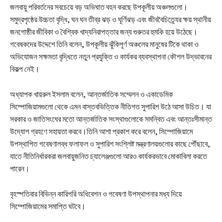
জলবায়ু পরিবর্তনের সবচেয়ে বড় অভিঘাত বহন করছে উপকূলীয় অঞ্চলগুলো।
সমুদ্রপৃষ্ঠের উচ্চতা বৃদ্ধি, ঘন ঘন তীব্র ঝড় ও ঘূর্ণিঝড় এবং জীববৈচিত্র্যের ক্ষয় স্থানীয়
জনগোষ্ঠীর জীবিকা ও বৈশ্বিক খাদ্যনিরাপত্তার জন্য গুরুতর হুমকি হয়ে উঠেছে।
গবেষকদের উদ্দেশে তিনি বলেন, উপকূলীয় ঝুঁকিপূর্ণ অঞ্চলের মানুষের টিকে থাকা ও
অভিযোজন সক্ষমতা বৃদ্ধিতে নতুন প্রযুক্তি ও কার্যকর ব্যবস্থাপনা কৌশল উদ্ভাবনের
বিকল্প নেই।
অধ্যাপক খায়রুল ইসলাম বলেন, আন্তর্জাতিক সম্মেলন ও একাডেমিক
সিম্পোজিয়ামগুলো থেকে এমন বাস্তবভিত্তিক নীতিগত সুপারিশ উঠে আসা উচিত। যা
সরকার ও জাতিসংঘের মতো আন্তর্জাতিক সংস্থাগুলোকে সমন্বিত এবং আন্তঃসীমান্ত
উদ্যোগ গ্রহণে সহায়তা করবে।তিনি আশা প্রকাশ করে বলেন, সিম্পোজিয়ামে
উপস্থাপিত গবেষণালব্ধ ফলাফল ও সুপারিশ সংশ্লিষ্ট মন্ত্রণালয়গুলোর কাছে পৌঁছাবে,
যাতে নীতিনির্ধারকরা জলবায়ুজনিত চ্যালেঞ্জগুলো আরও কার্যকরভাবে মোকাবিলা করতে
পারেন।
বৃহস্পতিবার বিভিন্ন কারিগরি অধিবেশন ও গবেষণা উপস্থাপনার মধ্য দিয়ে
সিম্পোজিয়ামের সমাপ্তি ঘটবে।