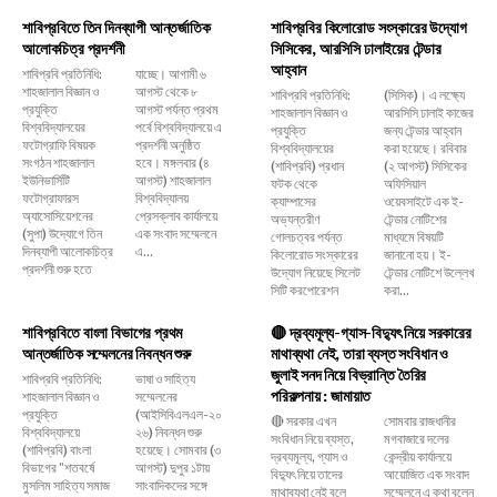
শাবিপ্রবিতে তিন দিনব্যাপী আন্তর্জাতিক
শাবিপ্রবির কিলোরোড সংস্কারের উদ্যোগ
আলোকচিত্র প্রদর্শনী
সিসিকের, আরসিসি ঢালাইয়ের টেন্ডার
আহ্বান
শাবিপ্রবি প্রতিনিধি:
যাচ্ছে। আগামী ৬
শাহজালাল বিজ্ঞান ও
আগস্ট থেকে ৮
শাবিপ্রবি প্রতিনিধি:
(সিসিক)। এ লক্ষ্যে
প্রযুক্তি
আগস্ট পর্যন্ত প্রথম
শাহজালাল বিজ্ঞান ও
আরসিসি ঢালাই কাজের
বিশ্ববিদ্যালয়ের
পর্বে বিশ্ববিদ্যালয়ে এ
প্রযুক্তি
জন্য টেন্ডার আহ্বান
ফটোগ্রাফি বিষয়ক
প্রদর্শনী অনুষ্ঠিত
বিশ্ববিদ্যালয়ের
করা হয়েছে। রবিবার
সংগঠন শাহজালাল
হবে। মঙ্গলবার (৪
(শাবিপ্রবি) প্রধান
(২ আগস্ট) সিসিকের
ইউনিভার্সিটি
আগস্ট) শাহজালাল
ফটক থেকে
অফিসিয়াল
ফটোগ্রাফারস
বিশ্ববিদ্যালয়
ক্যাম্পাসের
ওয়েবসাইটে এক ই-
অ্যাসোসিয়েশনের
প্রেসক্লাব কার্যালয়ে
অভ্যন্তরীণ
টেন্ডার নোটিশের
(সুপা) উদ্যোগে তিন
এক সংবাদ সম্মেলনে
গোলচত্বর পর্যন্ত
মাধ্যমে বিষয়টি
দিনব্যাপী আলোকচিত্র
এ...
কিলোরোড সংস্কারের
জানানো হয়। ই-
প্রদর্শনী শুরু হতে
উদ্যোগ নিয়েছে সিলেট
টেন্ডার নোটিশে উল্লেখ
সিটি করপোরেশন
করা...
শাবিপ্রবিতে বাংলা বিভাগের প্রথম
🔴 দ্রব্যমূল্য-গ্যাস-বিদ্যুৎ নিয়ে সরকারের
আন্তর্জাতিক সম্মেলনের নিবন্ধন শুরু
মাথাব্যথা নেই, তারা ব্যস্ত সংবিধান ও
জুলাই সনদ নিয়ে বিভ্রান্তি তৈরির
শাবিপ্রবি প্রতিনিধি:
ভাষা ও সাহিত্য
পরিকল্পনায় : জামায়াত
শাহজালাল বিজ্ঞান ও
সম্মেলনের
প্রযুক্তি
(আইসিবিএলএল-২০
🔴 সরকার এখন
সোমবার রাজধানীর
বিশ্ববিদ্যালয়ে
২৬) নিবন্ধন শুরু
সংবিধান নিয়ে ব্যস্ত,
মগবাজারে দলের
(শাবিপ্রবি) বাংলা
হয়েছে। সোমবার (৩
দ্রব্যমূল্য, গ্যাস ও
কেন্দ্রীয় কার্যালয়ে
বিভাগের "শতবর্ষে
আগস্ট) দুপুর ১টায়
বিদ্যুৎ নিয়ে তাদের
আয়োজিত এক সংবাদ
মুসলিম সাহিত্য সমাজ
সাংবাদিকদের সঙ্গে
মাথাব্যথা নেই বলে
সম্মেলনে এ কথা বলেন