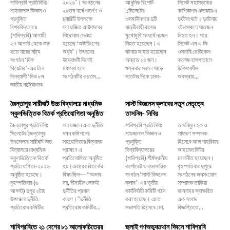
শাবিপ্রবি প্রতিনিধি:
২০২৬’। সংগঠনের
আধুনিক রিপোর্ট
সিলেট মহাসড়কের
শাহজালাল বিজ্ঞান ও
২৮তম বর্ষে পদার্পণ ও
::সিলেটের
কাশিকাপন এলাকায় এ
প্রযুক্তি
চ্যারিটি উপলক্ষে
ওসমানীনগরে দুটি
দুর্ঘটনা ঘটে। দুর্ঘটনায়
বিশ্ববিদ্যালয়ে
আয়োজিত এ উৎসবের
যাত্রীবাহী বাসের
ঘটনাস্থলে সাতজন
(শাবিপ্রবি) আগামী
শিরোনাম দেওয়া
মুখোমুখি সংঘর্ষে নয়জন
নিহত হন। পরে
২৭ আগস্ট থেকে শুরু
হয়েছে ‘অষ্টাবিংশের
নিহত হয়েছেন। এ
সিলেট এম এ জি
হতে যাচ্ছে নাট্য
অর্ঘ্য’। উৎসবের
ঘটনায় আহত হয়েছেন
ওসমানী মেডিকেল
সংগঠন ‘দিক
উদ্বোধনী দিনেই
অন্তত ২৪ জন।
কলেজ হাসপাতালে
থিয়েটার’-এর তিন
মঞ্চস্থ হবে
শুক্রবার সকাল সাড়ে
চিকিৎসাধীন
দিনব্যাপী ‘দিক ৮ম
সংগঠনটির ৩৪তম...
সাতটার দিকে ঢাকা-
অবস্থায়...
জাতীয় নাট্যোৎসব
জৈন্তাপুর সারীঘাট উচ্চ বিদ্যালয়ে মাধ্যমিক
সাস্ট বিজনেস ক্লাবের নতুন নেতৃত্বে
স্কুলভিত্তিক বিতর্ক প্রতিযোগিতা অনুষ্ঠিত
তাসনিম- নিবির
জৈন্তাপুর প্রতিনিধি:
আয়োজনে এবং দুর্নীতি
শাবিপ্রবি প্রতিনিধি:
তাসনিমুল হক ও
সিলেটের জৈন্তাপুর
দমন কমিশনের
শাহজালাল বিজ্ঞান ও
সাধারণ সম্পাদক
উপজেলার সারীঘাট উচ্চ
সহযোগিতায় বিদ্যালয়
প্রযুক্তি
হিসেবে আল শাহরিয়ার
বিদ্যালয়ে মাধ্যমিক
প্রাঙ্গণে এ
বিশ্ববিদ্যালয়ের
আহমেদ নিবির
স্কুলভিত্তিক বিতর্ক
প্রতিযোগিতা অনুষ্ঠিত
(শাবিপ্রবি) শীর্ষস্থানীয়
মনোনীত হয়েছেন।
প্রতিযোগিতা-২০২৬
হয়।এবারের বিতর্কের
কর্পোরেট ও ব্যবসায়িক
বৃহস্পতিবার দুপুরে
অনুষ্ঠিত হয়েছে।
বিষয় ছিল— “অভাব
সংগঠন ‘সাস্ট বিজনেস
সংগঠনের জনসংযোগ
বৃহস্পতিবার (৬
নয়, সীমাহীন লোভই
ক্লাব’-এর তৃতীয়
সম্পাদক তাকিয়া
আগস্ট) দুপুর ২টায়
দুর্নীতির প্রধান
কার্যনির্বাহী কমিটি গঠন
জান্নাহর স্বাক্ষরিত
উপজেলা দুর্নীতি
কারণ।”দুর্নীতি
করা হয়েছে। এতে
এক সংবাদ
প্রতিরোধ কমিটির
প্রতিরোধ কমিটির...
সভাপতি হিসেবে মো.
বিজ্ঞপ্তিতে...
শাবিপ্রবিতে ২১ দেশের ৮১ আলোকচিত্রের
জুলাই গণঅভ্যুত্থান দিবসে শাবিপ্রবি