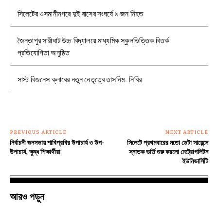
সিলেটের ওসমানীনগরে দুই বাসের সংঘর্ষে ৯ জন নিহত
জৈন্তাপুর সারীঘাট উচ্চ বিদ্যালয়ে মাধ্যমিক স্কুলভিত্তিক বিতর্ক
প্রতিযোগিতা অনুষ্ঠিত
সাস্ট বিজনেস ক্লাবের নতুন নেতৃত্বে তাসনিম- নিবির
PREVIOUS ARTICLE
NEXT ARTICLE
নির্বাচনী জনসভায় শাবিপ্রবির উপাচার্য ও উপ-
সিলেটে প্রথমবারের মতো ডেটা সায়েন্সে
উপাচার্য, ক্ষুব্ধ শিক্ষার্থীরা
স্নাতক ভর্তি শুরু করলো মেট্রোপলিটন
ইউনিভার্সিটি
আরও পড়ুন