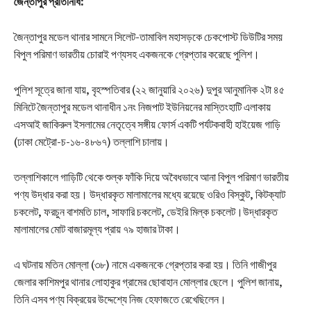
জৈন্তাপুর প্রতিনিধি:
জৈন্তাপুর মডেল থানার সামনে সিলেট-তামাবিল মহাসড়কে চেকপোস্ট ডিউটির সময়
বিপুল পরিমাণ ভারতীয় চোরাই পণ্যসহ একজনকে গ্রেপ্তার করেছে পুলিশ।
পুলিশ সূত্রে জানা যায়, বৃহস্পতিবার (২২ জানুয়ারি ২০২৬) দুপুর আনুমানিক ২টা ৪৫
মিনিটে জৈন্তাপুর মডেল থানাধীন ১নং নিজপাট ইউনিয়নের মাস্তিংহাটি এলাকায়
এসআই জাকিরুল ইসলামের নেতৃত্বে সঙ্গীয় ফোর্স একটি পর্যটকবাহী হাইয়েজ গাড়ি
(ঢাকা মেট্রো-চ-১৬-৪৮৬৭) তল্লাশি চালায়।
তল্লাশিকালে গাড়িটি থেকে শুল্ক ফাঁকি দিয়ে অবৈধভাবে আনা বিপুল পরিমাণ ভারতীয়
পণ্য উদ্ধার করা হয়। উদ্ধারকৃত মালামালের মধ্যে রয়েছে ওরিও বিস্কুট, কিটক্যাট
চকলেট, ফরচুন বাশমতি চাল, সাফারি চকলেট, ডেইরি মিল্ক চকলেট।উদ্ধারকৃত
মালামালের মোট বাজারমূল্য প্রায় ৭৯ হাজার টাকা।
এ ঘটনায় মতিন মোল্লা (৩৮) নামে একজনকে গ্রেপ্তার করা হয়। তিনি গাজীপুর
জেলার কাশিমপুর থানার লোহাকুর গ্রামের ছোবাহান মোল্লার ছেলে। পুলিশ জানায়,
তিনি এসব পণ্য বিক্রয়ের উদ্দেশ্যে নিজ হেফাজতে রেখেছিলেন।