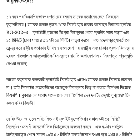
আধুনিক ডেস্ক ::
১৭ বছর পর বিএনপির ভারপ্রাপ্ত চেয়ারম্যান তারেক রহমানের দেশে ফিরছেন
বৃহস্পতিবার। তারেক রহমান লন্ডন থেকে সিলেট হয়ে ঢাকায় আসছেন বিমানের ফ্লাইট
BG-202–এ। ফ্লাইটটি লন্ডনের হিথ্রো বিমানবন্দর থেকে স্থানীয় সময় সন্ধ্যা ৬টা
১৫ মিনিটে (ঢাকা সময় রাত ১২টা ১৫ মিনিট) যাত্রা করবে। বাংলাদেশ প্রত্যাবর্তনকে
কেন্দ্র করে রাষ্ট্রীয় পতাকাবাহী বিমান বাংলাদেশ এয়ারলাইন্স এবং ঢাকার প্রধান বিমানবন্দর
হযরত শাহজালাল আন্তর্জাতিক বিমানবন্দরে বাড়তি অপারেশনাল ও নিরাপত্তা প্রস্তুতি
নেওয়া হয়েছে।
তারেক রহমানকে বহনকারী ফ্লাইটটি সিলেট হয়ে এলেও তারেক রহমান সিলেটে নামবেন
না। তাই সিলেটের নেতাকর্মীদের অহেতুক বিমানবন্দরে ভিড় না করতে নির্দেশনা দিয়েছে
বিএনপি। বুধবার এক সংবাদ সম্মেলনে এমন নির্দেশনা দেন দলটির জ্যেষ্ঠ যুগ্ম মহাসচিব
রুহুল কবির রিজভী।
বোয়িং উড়োজাহাজে পরিচালিত এই ফ্লাইট বৃহস্পতিবার সকাল ৯টা ৫৫ মিনিটে
সিলেটের ওসমানী আন্তর্জাতিক বিমানবন্দরে অবতরণ করবে। এক ঘণ্টার গ্রাউন্ড
টার্নঅ্যারাউন্ড শেষে সকাল ১০টা ৫৫ মিনিটে ঢাকার উদ্দেশে রওনা হয়ে ১১টা ৪৫ মিনিটে