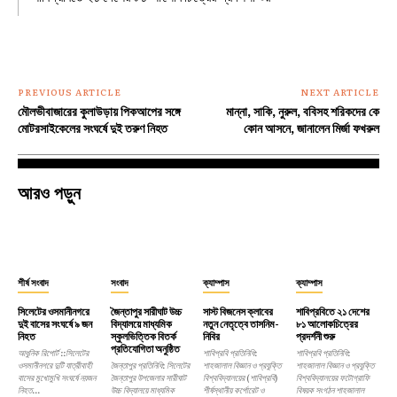
PREVIOUS ARTICLE
NEXT ARTICLE
মৌলভীবাজারের কুলাউড়ায় পিকআপের সঙ্গে
মান্না, সাকি, নুরুল, ববিসহ শরিকদের কে
মোটরসাইকেলের সংঘর্ষে দুই তরুণ নিহত
কোন আসনে, জানালেন মির্জা ফখরুল
আরও পড়ুন
শীর্ষ সংবাদ
সংবাদ
ক্যাম্পাস
ক্যাম্পাস
সিলেটের ওসমানীনগরে
জৈন্তাপুর সারীঘাট উচ্চ
সাস্ট বিজনেস ক্লাবের
শাবিপ্রবিতে ২১ দেশের
দুই বাসের সংঘর্ষে ৯ জন
বিদ্যালয়ে মাধ্যমিক
নতুন নেতৃত্বে তাসনিম-
৮১ আলোকচিত্রের
নিহত
স্কুলভিত্তিক বিতর্ক
নিবির
প্রদর্শনী শুরু
প্রতিযোগিতা অনুষ্ঠিত
আধুনিক রিপোর্ট ::সিলেটের
শাবিপ্রবি প্রতিনিধি:
শাবিপ্রবি প্রতিনিধি:
ওসমানীনগরে দুটি যাত্রীবাহী
জৈন্তাপুর প্রতিনিধি: সিলেটের
শাহজালাল বিজ্ঞান ও প্রযুক্তি
শাহজালাল বিজ্ঞান ও প্রযুক্তি
বাসের মুখোমুখি সংঘর্ষে নয়জন
জৈন্তাপুর উপজেলার সারীঘাট
বিশ্ববিদ্যালয়ের (শাবিপ্রবি)
বিশ্ববিদ্যালয়ের ফটোগ্রাফি
নিহত...
উচ্চ বিদ্যালয়ে মাধ্যমিক
শীর্ষস্থানীয় কর্পোরেট ও
বিষয়ক সংগঠন শাহজালাল