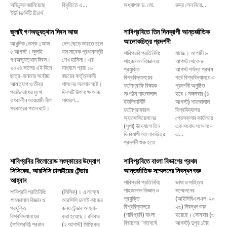
অভিনন্দন জানিয়েছে
বিবৃতিতে এ...
অধ্যাপক ড. মো.
রুদ্র সেন নিয়ে...
ইউনিভার্সিটি টিচার্স
জুলাই গণঅভ্যুত্থান দিবস আজ
শাবিপ্রবিতে তিন দিনব্যাপী আন্তর্জাতিক
আলোকচিত্র প্রদর্শনী
আধুনিক ডেস্ক ::আজ
দেশ ছেড়ে ভারতে চলে
৫ আগস্ট। জুলাই
যান সাবেক প্রধানমন্ত্রী
শাবিপ্রবি প্রতিনিধি:
যাচ্ছে। আগামী ৬
গণঅভ্যুত্থান দিবস।
শেখ হাসিনা। এর
শাহজালাল বিজ্ঞান ও
আগস্ট থেকে ৮
২০২৪ সালের এই দিনে
মাধ্যমে প্রায় ১৬
প্রযুক্তি
আগস্ট পর্যন্ত প্রথম
ছাত্র-জনতার সর্বোচ্চ
বছরের কর্তৃত্ববাদী
বিশ্ববিদ্যালয়ের
পর্বে বিশ্ববিদ্যালয়ে এ
আত্মত্যাগ ও তীব্র
শাসনের অবসান ঘটে।
ফটোগ্রাফি বিষয়ক
প্রদর্শনী অনুষ্ঠিত
প্রতিরোধের মুখে
দিবসটি উপলক্ষে আজ
সংগঠন শাহজালাল
হবে। মঙ্গলবার (৪
তৎকালীন আওয়ামী লীগ
সাধারণ...
ইউনিভার্সিটি
আগস্ট) শাহজালাল
সরকারের পতন ঘটে।
ফটোগ্রাফারস
বিশ্ববিদ্যালয়
অ্যাসোসিয়েশনের
প্রেসক্লাব কার্যালয়ে
(সুপা) উদ্যোগে তিন
এক সংবাদ সম্মেলনে
দিনব্যাপী আলোকচিত্র
এ...
প্রদর্শনী শুরু হতে
শাবিপ্রবির কিলোরোড সংস্কারের উদ্যোগ
শাবিপ্রবিতে বাংলা বিভাগের প্রথম
সিসিকের, আরসিসি ঢালাইয়ের টেন্ডার
আন্তর্জাতিক সম্মেলনের নিবন্ধন শুরু
আহ্বান
শাবিপ্রবি প্রতিনিধি:
ভাষা ও সাহিত্য
শাহজালাল বিজ্ঞান ও
সম্মেলনের
শাবিপ্রবি প্রতিনিধি:
(সিসিক)। এ লক্ষ্যে
প্রযুক্তি
(আইসিবিএলএল-২০
শাহজালাল বিজ্ঞান ও
আরসিসি ঢালাই কাজের
বিশ্ববিদ্যালয়ে
২৬) নিবন্ধন শুরু
প্রযুক্তি
জন্য টেন্ডার আহ্বান
(শাবিপ্রবি) বাংলা
হয়েছে। সোমবার (৩
বিশ্ববিদ্যালয়ের
করা হয়েছে। রবিবার
বিভাগের "শতবর্ষে
আগস্ট) দুপুর ১টায়
(শাবিপ্রবি) প্রধান
(২ আগস্ট) সিসিকের