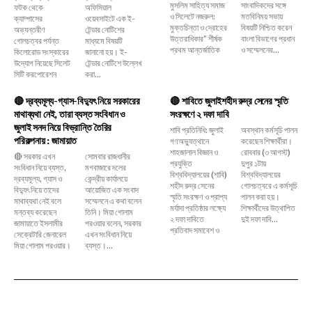
মুসলিম সাহিত্য সমাজ
সাংবাদিকদের সঙ্গে
ফটক থেকে
অফিসিয়াল
ও সিলেটে নজরুল:
মতবিনিময় সভায়
ক্যাম্পাসের
ওয়েবসাইটে এক ই-
মুক্তচিন্তা ও দ্রোহের
বিষয়টি নিশ্চিত করেন
অভ্যন্তরীণ
টেন্ডার নোটিশের
উত্তরাধিকার" শীর্ষক
বাংলা বিভাগের প্রধান
গোলচত্বর পর্যন্ত
মাধ্যমে বিষয়টি
প্রথম আন্তর্জাতিক
ও সম্মেলনের...
কিলোরোড সংস্কারের
জানানো হয়। ই-
উদ্যোগ নিয়েছে সিলেট
টেন্ডার নোটিশে উল্লেখ
সিটি করপোরেশন
করা...
🔴 দ্রব্যমূল্য-গ্যাস-বিদ্যুৎ নিয়ে সরকারের
🔴 শাবিতে জুলাইশহীদ রুদ্র সেনের স্মৃতি
মাথাব্যথা নেই, তারা ব্যস্ত সংবিধান ও
সংরক্ষণে ২ দফা দাবি
জুলাই সনদ নিয়ে বিভ্রান্তি তৈরির
শাবি প্রতিনিধি: জুলাই
অবস্থান কর্মসূচি পালন
পরিকল্পনায় : জামায়াত
গণঅভ্যুত্থানে
করেছেন শিক্ষার্থীরা।
শাহজালাল বিজ্ঞান ও
রোববার (৩ আগস্ট)
🔴 সরকার এখন
সোমবার রাজধানীর
প্রযুক্তি
দুপুর ১টায়
সংবিধান নিয়ে ব্যস্ত,
মগবাজারে দলের
বিশ্ববিদ্যালয়ের (শাবি)
বিশ্ববিদ্যালয়ের
দ্রব্যমূল্য, গ্যাস ও
কেন্দ্রীয় কার্যালয়ে
শহীদ রুদ্র সেনের
গোলচত্বরে এ কর্মসূচি
বিদ্যুৎ নিয়ে তাদের
আয়োজিত এক সংবাদ
স্মৃতি সংরক্ষণ ও প্রাপ্য
পালন করা হয়।
মাথাব্যথা নেই বলে
সম্মেলনে এ কথা বলেন
মর্যাদা প্রতিষ্ঠার লক্ষ্যে
শিক্ষার্থীদের উত্থাপিত
মন্তব্য করেছেন
তিনি। মিয়া গোলাম
২ দফা দাবিতে
দুই দফা দাবি...
জামায়াতে ইসলামীর
পরওয়ার বলেন, সরকার
প্রতিবাদ সমাবেশ ও
সেক্রেটারি জেনারেল
এখন সংবিধান নিয়ে
মিয়া গোলাম পরওয়ার।
ব্যস্ত।...