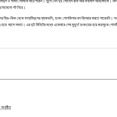
মিদুল ও শমিত সোমকে মাঠে পাঠান। তুলে নেন দুই সোহেল রানা আর ফয়সাল আহমেদকে। কিন্তু স
 এলোমেলো শট নিয়ে।
র ফ্রি–কিক থেকে ফাহামিদুলের ব্যাকভলি, হংকং গোলকিপার বল ক্লিয়ার করতে পারেননি। অ
হেডে আসে সমতা। এর দুই মিনিটের মধ্যে একেবারে শেষ মুহূর্তে হংকংয়ের হয়ে জয়সূচক গোলটি 
 অনুষ্ঠিত