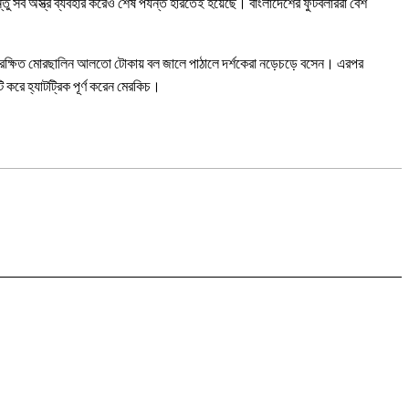
ব অস্ত্র ব্যবহার করেও শেষ পর্যন্ত হারতেই হয়েছে। বাংলাদেশের ফুটবলাররা বেশ
রক্ষিত মোরছালিন আলতো টোকায় বল জালে পাঠালে দর্শকেরা নড়েচড়ে বসেন। এরপর
করে হ্যাটট্রিক পূর্ণ করেন মেরকিচ।