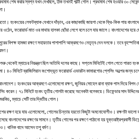
মার্ধ শেষ করার স্বপ্ন যখন দেখছিল, ঠিক তখনই পাল্টা গোল। প্রথমার্ধ শেষ হওয়ার ৩০ সেকেন
রগো।
। হংকংয়ের লেফটব্যাক যেখানে দাঁড়ান, এর কাছাকাছি জায়গা থেকে ফ্রি-কিক পায় বাংলাদে
়ে ওঠেন, ফরোয়ার্ড মাত ওর মাথায় হালকা ছোঁয়া লেগে বলে চলে যায় জালে। বাংলাদেশের হয়ে ছো
গাপুরের বিপক্ষ হামজা রক্ষণে সহায়তার পাশাপাশি আক্রমণেও নেতৃত্ব দেন দলকে। তবে বৃহস্পতিবা
ক্রমণ।
ুরু থেকেই ম্যাচের নিয়ন্ত্রণ ছিল অতিথি দলের কাছে। সপ্তম মিনিটেই গোল পেতে পারত হংকং
রমা। ৪০ মিনিটে ব্রাজিলিয়ান বংশোদ্ভূত ফরোয়ার্ড এভারটন কামারগোর প্লেসিং অল্পের জন্য চলে 
বসে বাংলাদেশ। হংকংয়ের আক্রমণে এলোমেলো রক্ষণ, জুনিয়র সোহেল রানা ব্যাক পাস দিয়ে বিপ
সিং করেন। ৭১ মিনিটে হংকং তৃতীয় গোলটা করেছে অনেকটা বলেকয়ে। ডিফেন্ডার সাদ উদ্দিনের
েরকিচ, ম্যাচে সেটি তার দ্বিতীয় গোল।
ের রক্ষণ হয়ে যায় এলোমেলো, গোলের চিন্তায় হয়তো কিছুটা অমনোযোগীও। রক্ষণটা ভালো হয়
ছে বাংলাদেশের রক্ষণের সামনে। তৃতীয় গোলের পর রক্ষণে পাঠানো হয় যুক্তরাষ্ট্রপ্রবাসী 
ও। খানিক বাদে আসেন তপু বর্মণ।