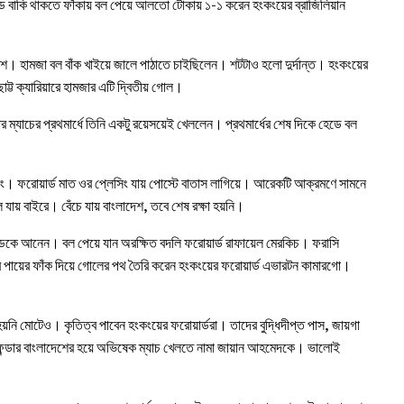
্ড বাকি থাকতে ফাঁকায় বল পেয়ে আলতো টোকায় ১-১ করেন হংকংয়ের ব্রাজিলিয়ান
শ। হামজা বল বাঁক খাইয়ে জালে পাঠাতে চাইছিলেন। শটটাও হলো দুর্দান্ত। হংকংয়ের
ট্ট ক্যারিয়ারে হামজার এটি দ্বিতীয় গোল।
র ম্যাচের প্রথমার্ধে তিনি একটু রয়েসয়েই খেললেন। প্রথমার্ধের শেষ দিকে হেডে বল
। ফরোয়ার্ড মাত ওর প্লেসিং যায় পোস্টে বাতাস লাগিয়ে। আরেকটি আক্রমণে সামনে
যায় বাইরে। বেঁচে যায় বাংলাদেশ, তবে শেষ রক্ষা হয়নি।
দ ডেকে আনেন। বল পেয়ে যান অরক্ষিত বদলি ফরোয়ার্ড রাফায়েল মেরকিচ। ফরাসি
 পায়ের ফাঁক দিয়ে গোলের পথ তৈরি করেন হংকংয়ের ফরোয়ার্ড এভারটন কামারগো।
নি মোটেও। কৃতিত্ব পাবেন হংকংয়ের ফরোয়ার্ডরা। তাদের বুদ্ধিদীপ্ত পাস, জায়গা
ডিফেন্ডার বাংলাদেশের হয়ে অভিষেক ম্যাচ খেলতে নামা জায়ান আহমেদকে। ভালোই