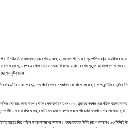
েশ। টানটান উত্তেজনার ম্যাচ শেষ হয়েছে হারের হতাশা নিয়ে। বৃহষ্পতিবার (৯ অক্টোবর) রাতে শেষ
া ৩ গোল হজম, এরপর ২ গোল দিয়ে সমতায় ফিরলেও ম্যাচের শেষ মুহূর্তে আবারও গোল খেয়ে ৪-
লাদেশের ফুটবলাররা।
বিতীয়বার এশিয়ান কাপের চূড়ান্ত পর্বে খেলার সম্ভাবনা জোরালো করেছে। ৫ পয়েন্ট নিয়ে দুইয়ে স
টে শমিত সোমের হেডে দারুণ গোলে স্কোরলাইন যখন ৩-৩, ড্রয়ের স্বপ্ন জেগেছিল বাংলাদেশের।
ায়ুচাপ কীভাবে ধরে রাখতে হয়, সেটি যেন এখনো রপ্ত করতে পারেননি বাংলাদেশের খেলোয়াড়েরা
 বাঁচাতে জয়ের বিকল্প ছিল না বাংলাদেশের সামনে। শুরুর কয়েক মিনিট চাপে থাকলেও ১৩ মিনিটে উ