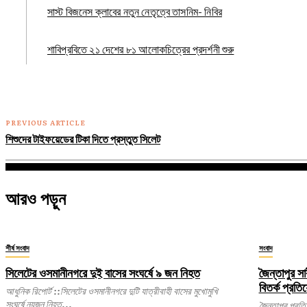
সাস্ট বিজনেস ক্লাবের নতুন নেতৃত্বে তাসনিম- নিবির
শাবিপ্রবিতে ২১ দেশের ৮১ আলোকচিত্রের প্রদর্শনী শুরু
PREVIOUS ARTICLE
শিশুদের টাইফয়েডের টিকা দিতে প্রস্তুত সিলেট
আরও পড়ুন
শীর্ষ সংবাদ
সংবাদ
সিলেটের ওসমানীনগরে দুই বাসের সংঘর্ষে ৯ জন নিহত
জৈন্তাপুর সা
বিতর্ক প্রতি
আধুনিক রিপোর্ট ::সিলেটের ওসমানীনগরে দুটি যাত্রীবাহী বাসের মুখোমুখি
সংঘর্ষে নয়জন নিহত...
জৈন্তাপুর প্রতিনিধি: সিলেটের জৈন্তাপুর উপজেলার সারী