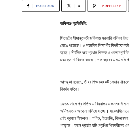
FACEBOOK
X
PINTEREST
জকিগঞ্জ প্রতিনিধি:
সিলেটের সীমান্তবর্তী জকিগঞ্জ সরকারি বালিকা উচ্চ
ভেঙে পড়েছে। ৫ শতাধিক শিক্ষার্থীর বিপরীতে বর্তমা
হচ্ছে। দীর্ঘদিন ধরে প্রধান শিক্ষক ও গুরুত্বপূর্ণ 
চরম হতাশা বিরাজ করছে। গত বছরের এসএসসি পরীক
আশঙ্কা রয়েছে, তীব্র শিক্ষকসংকট চলমান থাকলে
বিপর্যয় ঘটবে।
১৯৬৯ সালে প্রতিষ্ঠিত এ বিদ্যালয় একসময় সীমান
অনিশ্চয়তার অতলে তলিয়ে যাচ্ছে। সরেজমিনে দেখ
নেই প্রধান শিক্ষকও। গণিত, ইংরেজি, বিজ্ঞানসহ গু
পড়েছে। ফলে প্রায়ই দুটি শ্রেণির শিক্ষার্থীদের 