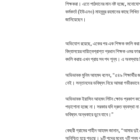
শিক্ষকরা। এতে পাঠদানের মান নষ্ট হচ্ছে, মনোযোগ হা
কর্মকর্তা (ইউএনও) মাহবুবুর রহমানের কাছে লিখিত
জানিয়েছেন।
অভিযোগ রয়েছে, একের পর এক শিক্ষক বদলি করা 
বিদ্যালয়ের দায়িত্বপ্রাপ্ত প্রধান শিক্ষক ওমর ফ
বদলি করায় এখন প্রায় সব পদ শূন্য। এ অবস্থায়
অভিভাবক মুনিম আহমদ বলেন, “৫৪৯ শিক্ষার্থীর জ
নেই। সন্তানদের ভবিষ্যৎ নিয়ে আমরা গভীরভাব
অভিভাবক ইয়াসিন আহমদ লিটন ক্ষোভ প্রকাশ কর
পড়াশোনা হচ্ছে না। সরকার যদি দ্রুত ব্যবস্থা না 
ভবিষ্যৎ অন্ধকারে ডুবে যাবে।”
কেছরী গ্রামের শাহীন আহমদ জানান, “আমার দুই মেয
অনিশ্চিত হয়ে পড়ছে। ৯টি পদের মধ্যে ৭টি শূন্য