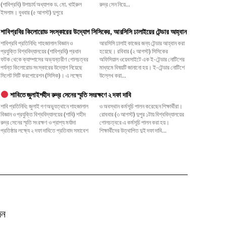
(শাবিপ্রবি) উপাচার্য অধ্যাপক ড. মো. খাইরুল
রুদ্র সেন নিয়ে...
ইসলাম। বুধবার (৫ আগস্ট) দুপুরে
শাবিপ্রবির কিলোরোড সংস্কারের উদ্যোগ সিসিকের, আরসিসি ঢালাইয়ের টেন্ডার আহ্বান
শাবিপ্রবি প্রতিনিধি: শাহজালাল বিজ্ঞান ও
আরসিসি ঢালাই কাজের জন্য টেন্ডার আহ্বান করা
প্রযুক্তি বিশ্ববিদ্যালয়ের (শাবিপ্রবি) প্রধান
হয়েছে। রবিবার (২ আগস্ট) সিসিকের
ফটক থেকে ক্যাম্পাসের অভ্যন্তরীণ গোলচত্বর
অফিসিয়াল ওয়েবসাইটে এক ই-টেন্ডার নোটিশের
পর্যন্ত কিলোরোড সংস্কারের উদ্যোগ নিয়েছে
মাধ্যমে বিষয়টি জানানো হয়। ই-টেন্ডার নোটিশে
সিলেট সিটি করপোরেশন (সিসিক)। এ লক্ষ্যে
উল্লেখ করা...
শাবিতে জুলাইশহীদ রুদ্র সেনের স্মৃতি সংরক্ষণে ২ দফা দাবি
শাবি প্রতিনিধি: জুলাই গণঅভ্যুত্থানে শাহজালাল
ও অবস্থান কর্মসূচি পালন করেছেন শিক্ষার্থীরা।
বিজ্ঞান ও প্রযুক্তি বিশ্ববিদ্যালয়ের (শাবি) শহীদ
রোববার (৩ আগস্ট) দুপুর ১টায় বিশ্ববিদ্যালয়ের
রুদ্র সেনের স্মৃতি সংরক্ষণ ও প্রাপ্য মর্যাদা
গোলচত্বরে এ কর্মসূচি পালন করা হয়।
প্রতিষ্ঠার লক্ষ্যে ২ দফা দাবিতে প্রতিবাদ সমাবেশ
শিক্ষার্থীদের উত্থাপিত দুই দফা দাবি...
দন