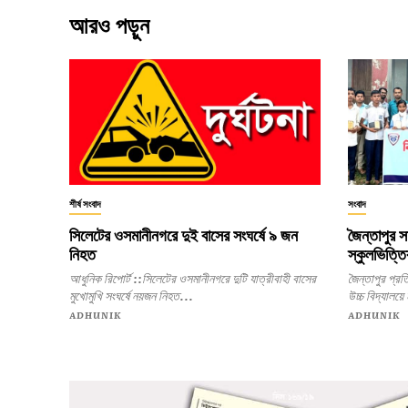
আরও পড়ুন
শীর্ষ সংবাদ
সংবাদ
সিলেটের ওসমানীনগরে দুই বাসের সংঘর্ষে ৯ জন
জৈন্তাপুর স
নিহত
স্কুলভিত্তি
আধুনিক রিপোর্ট ::সিলেটের ওসমানীনগরে দুটি যাত্রীবাহী বাসের
জৈন্তাপুর প্রতিনিধি: সিলেটের জৈন্তাপুর
মুখোমুখি সংঘর্ষে নয়জন নিহত...
উচ্চ বিদ্যালয়ে
ADHUNIK
ADHUNIK