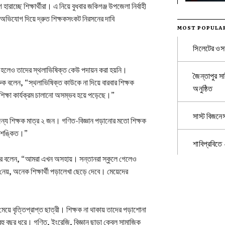
রাচ্ছে শিক্ষার্থীরা। এ নিয়ে বুধবার জকিগঞ্জ উপজেলা নির্বাহী
 অভিযোগ দিয়ে দ্রুত শিক্ষকসংকট নিরসনের দাবি
MOST POPULA
সিলেটের ওসম
হলেও তাদের স্থলাভিষিক্ত কেউ পদায়ন করা হয়নি।
জৈন্তাপুর সা
ারুক বলেন, “স্থলাভিষিক্ত কাউকে না দিয়ে বারবার শিক্ষক
অনুষ্ঠিত
 শিক্ষা কার্যক্রম চালানো অসম্ভব হয়ে পড়েছে।”
সাস্ট বিজনে
ন্য শিক্ষক মাত্র ২ জন। গণিত-বিজ্ঞান পড়ানোর মতো শিক্ষক
ে শঙ্কিত।”
শাবিপ্রবিতে
ে বলেন, “আমরা এখন অসহায়। সন্তানরা স্কুলে গেলেও
নেয়, অনেক শিক্ষার্থী পড়ালেখা ছেড়ে দেবে। মেয়েদের
়ে বৃত্তিপ্রাপ্ত ছাত্রী। শিক্ষক না থাকায় তাদের পড়াশোনা
 বহু বছর ধরে। গণিত, ইংরেজি, বিজ্ঞান ছাড়া কেবল সামাজিক