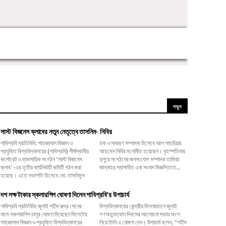
পড়ুন
সাস্ট বিজনেস ক্লাবের নতুন নেতৃত্বে তাসনিম- নিবির
শাবিপ্রবি প্রতিনিধি: শাহজালাল বিজ্ঞান ও
হক ও সাধারণ সম্পাদক হিসেবে আল শাহরিয়ার
প্রযুক্তি বিশ্ববিদ্যালয়ের (শাবিপ্রবি) শীর্ষস্থানীয়
আহমেদ নিবির মনোনীত হয়েছেন। বৃহস্পতিবার
কর্পোরেট ও ব্যবসায়িক সংগঠন ‘সাস্ট বিজনেস
দুপুরে সংগঠনের জনসংযোগ সম্পাদক তাকিয়া
ক্লাব’-এর তৃতীয় কার্যনির্বাহী কমিটি গঠন করা
জান্নাহর স্বাক্ষরিত এক সংবাদ বিজ্ঞপ্তিতে...
হয়েছে। এতে সভাপতি হিসেবে মো. তাসনিমুল
দশ লক্ষ টাকার স্কলারশিপ ঘোষণা দিলেন শাবিপ্রবি’র উপাচার্য
শাবিপ্রবি প্রতিনিধি: জুলাই শহীদ রুদ্র সেনের
বিশ্ববিদ্যালয়ের কেন্দ্রীয় মিলনায়তনে জুলাই
নামে স্কলারশিপ চালুর ঘোষণা দিয়েছেন সিলেটের
গণঅভ্যুত্থান দিবসের আলোচনা সভায় অংশ
শাহজালাল বিজ্ঞান ও প্রযুক্তি বিশ্ববিদ্যালয়ের
নিয়ে তিনি এ ঘোষণা দেন। উপাচার্য বলেন, ‌“শহীদ