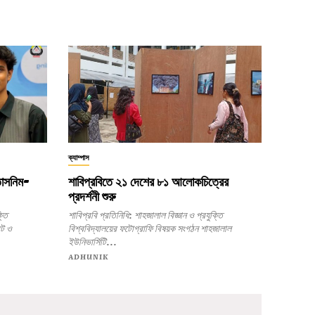
ক্যাম্পাস
 তাসনিম-
শাবিপ্রবিতে ২১ দেশের ৮১ আলোকচিত্রের
প্রদর্শনী শুরু
শাবিপ্রবি প্রতিনিধি: শাহজালাল বিজ্ঞান ও প্রযুক্তি
েট ও
বিশ্ববিদ্যালয়ের ফটোগ্রাফি বিষয়ক সংগঠন শাহজালাল
ইউনিভার্সিটি...
ADHUNIK