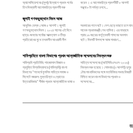
অ্যাসোসিয়েশনের (সুপা) উদ্যোগে প্রথম পর্বের
করেন । এ আলোকচিত্র প্রদর্শনীটি ৮ আগস্ট
তিন দিনব্যাপী আলোকচিত্র প্রদর্শনী শুরু
সন্ধ্যা ৮ টা পর্যন্ত চলবে...
জুলাই গণঅভ্যুত্থান দিবস আজ
আধুনিক ডেস্ক ::আজ ৫ আগস্ট। জুলাই
সরকারের পতন ঘটে। দেশ ছেড়ে ভারতে চলে যান
গণঅভ্যুত্থান দিবস। ২০২৪ সালের এই দিনে
সাবেক প্রধানমন্ত্রী শেখ হাসিনা। এর মাধ্যমে
ছাত্র-জনতার সর্বোচ্চ আত্মত্যাগ ও তীব্র
প্রায় ১৬ বছরের কর্তৃত্ববাদী শাসনের অবসান
প্রতিরোধের মুখে তৎকালীন আওয়ামী লীগ
ঘটে। দিবসটি উপলক্ষে আজ সাধারণ...
শাবিপ্রবিতে বাংলা বিভাগের প্রথম আন্তর্জাতিক সম্মেলনের নিবন্ধন শুরু
শাবিপ্রবি প্রতিনিধি: শাহজালাল বিজ্ঞান ও
সাহিত্য সম্মেলনের (আইসিবিএলএল-২০২৬)
প্রযুক্তি বিশ্ববিদ্যালয়ে (শাবিপ্রবি) বাংলা
নিবন্ধন শুরু হয়েছে। সোমবার (৩ আগস্ট) দুপুর
বিভাগের "শতবর্ষে মুসলিম সাহিত্য সমাজ ও
১টায় সাংবাদিকদের সঙ্গে মতবিনিময় সভায় বিষয়টি
সিলেটে নজরুল: মুক্তচিন্তা ও দ্রোহের
নিশ্চিত করেন বাংলা বিভাগের প্রধান ও
উত্তরাধিকার" শীর্ষক প্রথম আন্তর্জাতিক ভাষা ও
সম্মেলনের...
জ