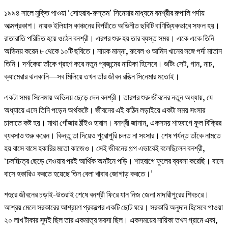
১৯৯৪ সালে মুক্তি পাওয়া ‘সোহরাব-রুস্তম’ সিনেমার মাধ্যমে বনশ্রীর রুপালি পর্দায়
আত্মপ্রকাশ। নায়ক ইলিয়াস কাঞ্চনের বিপরীতে অভিনীত ছবিটি বাণিজ্যিকভাবে সফল হয়।
রাতারাতি পরিচিত হয়ে ওঠেন বনশ্রী। এরপর শুরু হয় তার ব্যস্ত সময়। একে একে তিনি
অভিনয় করেন ৮ থেকে ১০টি ছবিতে। নায়ক মান্না, রুবেল ও আমিন খানের সঙ্গে পর্দা মাতান
তিনি। দর্শকেরা তাঁকে গ্রহণ করে নতুন প্রজন্মের নায়িকা হিসেবে। শুটিং সেট, গান, নাচ,
ক্যামেরার ঝলকানি—সব মিলিয়ে তখন তাঁর জীবন রঙিন সিনেমার মতোই।
একটা সময় সিনেমায় অভিনয় ছেড়ে দেন বনশ্রী। তারপর শুরু জীবনের নতুন অধ্যায়, যে
অধ্যায়ে এসে তিনি পড়েন অর্থকষ্টে। জীবনের এই কঠিন লড়াইয়ে একটা সময় সংসার
চালাতে কষ্ট হয়। মাথা গোঁজার ঠাঁইও হারান। বনশ্রী জানান, একসময় শাহবাগে ফুল বিক্রির
ব্যবসাও শুরু করেন। কিন্তু তা দিয়েও পুরোপুরি চলত না সংসার। শেষ পর্যন্ত তাঁকে নামতে
হয় বাসে বাসে হকারির মতো কাজেও। সেই জীবনের গল্প এভাবেই বলেছিলেন বনশ্রী,
‘চলচ্চিত্র ছেড়ে দেওয়ার পরই আর্থিক অনটনে পড়ি। শাহবাগে ফুলের ব্যবসা করেছি। বাসে
বাসে হকারিও করতে হয়েছে তিন বেলা খাবার জোগাড় করতে।’
শহুরে জীবনের চড়াই-উতরাই শেষে বনশ্রী ফিরে যান নিজ জেলা মাদারীপুরের শিবচরে।
আশ্রয় মেলে সরকারের আশ্রয়ণ প্রকল্পের একটি ছোট ঘরে। সরকারি অনুদান হিসেবে পাওয়া
২০ লাখ টাকার সুদই ছিল তার একমাত্র ভরসা ছিল। একসময়ের নায়িকা তখন গ্রামে একা,