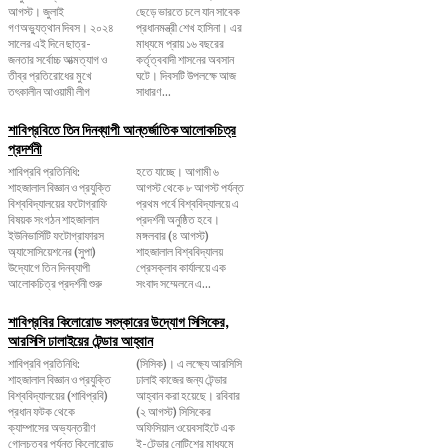
আগস্ট। জুলাই
ছেড়ে ভারতে চলে যান সাবেক
গণঅভ্যুত্থান দিবস। ২০২৪
প্রধানমন্ত্রী শেখ হাসিনা। এর
সালের এই দিনে ছাত্র-
মাধ্যমে প্রায় ১৬ বছরের
জনতার সর্বোচ্চ আত্মত্যাগ ও
কর্তৃত্ববাদী শাসনের অবসান
তীব্র প্রতিরোধের মুখে
ঘটে। দিবসটি উপলক্ষে আজ
তৎকালীন আওয়ামী লীগ
সাধারণ...
শাবিপ্রবিতে তিন দিনব্যাপী আন্তর্জাতিক আলোকচিত্র
প্রদর্শনী
শাবিপ্রবি প্রতিনিধি:
হতে যাচ্ছে। আগামী ৬
শাহজালাল বিজ্ঞান ও প্রযুক্তি
আগস্ট থেকে ৮ আগস্ট পর্যন্ত
বিশ্ববিদ্যালয়ের ফটোগ্রাফি
প্রথম পর্বে বিশ্ববিদ্যালয়ে এ
বিষয়ক সংগঠন শাহজালাল
প্রদর্শনী অনুষ্ঠিত হবে।
ইউনিভার্সিটি ফটোগ্রাফারস
মঙ্গলবার (৪ আগস্ট)
অ্যাসোসিয়েশনের (সুপা)
শাহজালাল বিশ্ববিদ্যালয়
উদ্যোগে তিন দিনব্যাপী
প্রেসক্লাব কার্যালয়ে এক
আলোকচিত্র প্রদর্শনী শুরু
সংবাদ সম্মেলনে এ...
শাবিপ্রবির কিলোরোড সংস্কারের উদ্যোগ সিসিকের,
আরসিসি ঢালাইয়ের টেন্ডার আহ্বান
শাবিপ্রবি প্রতিনিধি:
(সিসিক)। এ লক্ষ্যে আরসিসি
শাহজালাল বিজ্ঞান ও প্রযুক্তি
ঢালাই কাজের জন্য টেন্ডার
বিশ্ববিদ্যালয়ের (শাবিপ্রবি)
আহ্বান করা হয়েছে। রবিবার
প্রধান ফটক থেকে
(২ আগস্ট) সিসিকের
ক্যাম্পাসের অভ্যন্তরীণ
অফিসিয়াল ওয়েবসাইটে এক
গোলচত্বর পর্যন্ত কিলোরোড
ই-টেন্ডার নোটিশের মাধ্যমে