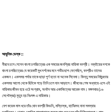
আধুনিক ডেস্ক ::
নীরবে চলে গেলেন বাংলা চলচ্চিত্রের এক সময়ের জনপ্রিয় নায়িকা বনশ্রী। নব্বইয়ের দশকে
বাংলা চলচ্চিত্রের যে কয়েকটি মুখ দর্শকের মনে গভীর ছাপ ফেলেছিল, বনশ্রীও তাদের
একজন। একসময় পর্দায় তাকে ছাড়া পূর্ণ হতো না অনেক সিনেমা। কিন্তু সময়ের নিষ্ঠুরতায়
একসময় আলো থেকে ছিটকে পড়ে তিনি চলে যান আড়ালে। জীবনের শেষ অধ্যায়ে এসে এই
নায়িকার জীবন হয়ে ওঠে সংগ্রাম, অনটন আর একাকিত্বের আরেক নাম। মঙ্গলবার (১৬
সেপ্টেম্বর) মৃত্যু হয় নিঃসঙ্গ এ নায়িকার।
বেশ কয়েক মাস ধরে তাঁর বোন বনশ্রী কিডনি, মস্তিস্ক, হার্টেরসহ নানা সমস্যায়
ভুগছিলেন। ঢাকার একাধিক হাসপাতালে কয়েক মাস ধরে চলে তাঁর চিকিৎসাসেবা। মাস