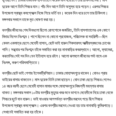
দুয়েক আগে তিনি শিবচর যান। পাঁচ দিন আগে তিনি অসুস্থ হয়ে পড়েন। এরপর শিবচর
উপজেলা স্বাস্থ্য কমপ্লেক্সে নিজে গিয়ে ভর্তি হন। কয়েক দিন ধরে চলে তার চিকিৎসা।
মঙ্গলবার সকালে তাকে মৃত ঘোষণা করা হয়।
বনশ্রীর জীবনের শেষ দিনগুলো ছিলো রোগশোকে জর্জরিত, তিনি হাসপাতালের এক কোণে
বিদায় নিলেন নিঃশব্দে। পাশে ছিলেন না কোনো প্রযোজক, পরিচালক বা সহশিল্পী—ছিল
কেবল একমাত্র ছেলে মেহেদী হাসান, ছোট ভাই হারুন শিকদারসহ আত্মীয়স্বজনের চোখের
পানি। সন্ধ্যার পর নিঃশব্দে তাঁকে সমাহিত করা হয় নানাবাড়ির কবরস্থানে। আলো, ক্যামেরা,
করতালির সেই সব দিন যেন ইতিহাস হয়ে রইল। আলো ঝলমলে জীবনের পর্দা নামে এক
নিঃসঙ্গ, করুণ পরিসমাপ্তিতে।
বনশ্রীর ছোট ভাই পেশায় ইলেকট্রিশিয়ান। ঢাকার মোহাম্মদপুরে থাকেন। বোনও প্রায়
ভাইয়ের বাসায় থাকতেন। মাস দুয়েক তিনি ঢাকা ছাড়েন। বোন ঢাকা ছেড়ে শিবচর গেলেও
১৪ বছর বয়সী ছেলে মেহেদী হাসান মামার সঙ্গে মোহাম্মদপুরে বিজল্লী মহল্লার বাসায়
থাকত। মঙ্গলবার সকাল ১০টায় বনশ্রীর মৃত্যুর খবর শুনে ভাগনে মেহেদীকে নিয়ে ঢাকা থেকে
শিবচরে ছুটে যান হারুন। ভাই যাওয়ার আগপর্যন্ত বনশ্রীর মরদেহ পড়ে ছিল শিবচর
উপজেলা স্বাস্থ্য কমপ্লেক্সে। এরপর বনশ্রীর মরদেহ নেওয়া হয় তার নানাবাড়ি কুমিরপাড়ে।
সেখানেই সমাহিত করা হয় তাঁকে।