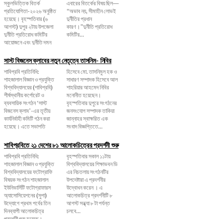
স্কুলভিত্তিক বিতর্ক
এবারের বিতর্কের বিষয় ছিল—
প্রতিযোগিতা-২০২৬ অনুষ্ঠিত
“অভাব নয়, সীমাহীন লোভই
হয়েছে। বৃহস্পতিবার (৬
দুর্নীতির প্রধান
আগস্ট) দুপুর ২টায় উপজেলা
কারণ।”দুর্নীতি প্রতিরোধ
দুর্নীতি প্রতিরোধ কমিটির
কমিটির...
আয়োজনে এবং দুর্নীতি দমন
সাস্ট বিজনেস ক্লাবের নতুন নেতৃত্বে তাসনিম- নিবির
শাবিপ্রবি প্রতিনিধি:
হিসেবে মো. তাসনিমুল হক ও
শাহজালাল বিজ্ঞান ও প্রযুক্তি
সাধারণ সম্পাদক হিসেবে আল
বিশ্ববিদ্যালয়ের (শাবিপ্রবি)
শাহরিয়ার আহমেদ নিবির
শীর্ষস্থানীয় কর্পোরেট ও
মনোনীত হয়েছেন।
ব্যবসায়িক সংগঠন ‘সাস্ট
বৃহস্পতিবার দুপুরে সংগঠনের
বিজনেস ক্লাব’-এর তৃতীয়
জনসংযোগ সম্পাদক তাকিয়া
কার্যনির্বাহী কমিটি গঠন করা
জান্নাহর স্বাক্ষরিত এক
হয়েছে। এতে সভাপতি
সংবাদ বিজ্ঞপ্তিতে...
শাবিপ্রবিতে ২১ দেশের ৮১ আলোকচিত্রের প্রদর্শনী শুরু
শাবিপ্রবি প্রতিনিধি:
বৃহস্পতিবার সকাল ১১টায়
শাহজালাল বিজ্ঞান ও প্রযুক্তি
বিশ্ববিদ্যালয়ের শিক্ষাভবন ডি
বিশ্ববিদ্যালয়ের ফটোগ্রাফি
এর নিচতলায় সংগঠনটির
বিষয়ক সংগঠন শাহজালাল
উপদেষ্টারা এ প্রদর্শনীর
ইউনিভার্সিটি ফটোগ্রাফারস
উদ্বোধন করেন । এ
অ্যাসোসিয়েশনের (সুপা)
আলোকচিত্র প্রদর্শনীটি ৮
উদ্যোগে প্রথম পর্বের তিন
আগস্ট সন্ধ্যা ৮ টা পর্যন্ত
দিনব্যাপী আলোকচিত্র
চলবে...
প্রদর্শনী শুরু হয়েছে।