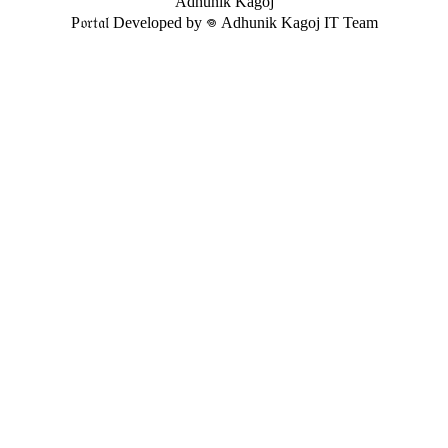
Adhunik Kagoj
P𝔬𝔯𝔱𝔞𝔩 Developed by 𖦹 Adhunik Kagoj IT Team