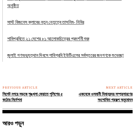
অনুষ্ঠিত
সাস্ট বিজনেস ক্লাবের নতুন নেতৃত্বে তাসনিম- নিবির
শাবিপ্রবিতে ২১ দেশের ৮১ আলোকচিত্রের প্রদর্শনী শুরু
জুলাই গণঅভ্যুত্থান দিবসে শাবিপ্রবি ইউটিএলের সর্বস্তরের জনগণকে শুভেচ্ছা
PREVIOUS ARTICLE
NEXT ARTICLE
সিলেট নগরে সড়কে শৃঙ্খলা ফেরাতে পুলিশের ৫
একনেকে ওসমানী বিমানবন্দর সম্প্রসারণের
কঠোর নির্দেশনা
সংশোধিত প্রকল্প অনুমোদন
আরও পড়ুন