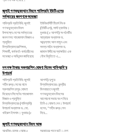
জুলাই গণঅভ্যুত্থান দিবসে শাবিপ্রবি ইউটিএলের
সর্বস্তরের জনগণকে শুভেচ্ছা
শাবিপ্রবি প্রতিনিধি: জুলাই
ইউনিভার্সিটি টিচার্স লিংক
গণঅভ্যুত্থান দিবস
(ইউটিএল), সাস্ট চ্যাপ্টার।
উপলক্ষ্যে দেশের সর্বস্তরের
বুধবার ( ৫ আগস্ট) সংগঠনটির
জনগণসহ শাহজালাল বিজ্ঞান ও
আহ্বায়ক অধ্যাপক ড.
প্রযুক্তি
আব্দুল্লাহ আল মামুন এবং
বিশ্ববিদ্যালয়েরশিক্ষক,
সদস্য সচিব অধ্যাপক ড.
শিক্ষার্থী, কর্মকর্তা-কর্মচারীদের
জামাল উদ্দীনের স্বাক্ষরিত এক
শুভেচ্ছা ও অভিনন্দন জানিয়েছে
যৌথ বিবৃতিতে এ...
দশ লক্ষ টাকার স্কলারশিপ ঘোষণা দিলেন শাবিপ্রবি’র
উপাচার্য
শাবিপ্রবি প্রতিনিধি: জুলাই
আগস্ট) দুপুরে
শহীদ রুদ্র সেনের নামে
বিশ্ববিদ্যালয়ের কেন্দ্রীয়
স্কলারশিপ চালুর ঘোষণা
মিলনায়তনে জুলাই
দিয়েছেন সিলেটের শাহজালাল
গণঅভ্যুত্থান দিবসের
বিজ্ঞান ও প্রযুক্তি
আলোচনা সভায় অংশ নিয়ে
বিশ্ববিদ্যালয়ের (শাবিপ্রবি)
তিনি এ ঘোষণা দেন। উপাচার্য
উপাচার্য অধ্যাপক ড. মো.
বলেন, ‌“শহীদ রুদ্র সেন
খাইরুল ইসলাম। বুধবার (৫
নিয়ে...
জুলাই গণঅভ্যুত্থান দিবস আজ
আধুনিক ডেস্ক ::আজ ৫
সরকারের পতন ঘটে। দেশ