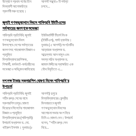
উদ্যোগে প্রথম পর্বের তিন
আগস্ট সন্ধ্যা ৮ টা পর্যন্ত
দিনব্যাপী আলোকচিত্র
চলবে...
প্রদর্শনী শুরু হয়েছে।
জুলাই গণঅভ্যুত্থান দিবসে শাবিপ্রবি ইউটিএলের
সর্বস্তরের জনগণকে শুভেচ্ছা
শাবিপ্রবি প্রতিনিধি: জুলাই
ইউনিভার্সিটি টিচার্স লিংক
গণঅভ্যুত্থান দিবস
(ইউটিএল), সাস্ট চ্যাপ্টার।
উপলক্ষ্যে দেশের সর্বস্তরের
বুধবার ( ৫ আগস্ট) সংগঠনটির
জনগণসহ শাহজালাল বিজ্ঞান ও
আহ্বায়ক অধ্যাপক ড.
প্রযুক্তি
আব্দুল্লাহ আল মামুন এবং
বিশ্ববিদ্যালয়েরশিক্ষক,
সদস্য সচিব অধ্যাপক ড.
শিক্ষার্থী, কর্মকর্তা-কর্মচারীদের
জামাল উদ্দীনের স্বাক্ষরিত এক
শুভেচ্ছা ও অভিনন্দন জানিয়েছে
যৌথ বিবৃতিতে এ...
দশ লক্ষ টাকার স্কলারশিপ ঘোষণা দিলেন শাবিপ্রবি’র
উপাচার্য
শাবিপ্রবি প্রতিনিধি: জুলাই
আগস্ট) দুপুরে
শহীদ রুদ্র সেনের নামে
বিশ্ববিদ্যালয়ের কেন্দ্রীয়
স্কলারশিপ চালুর ঘোষণা
মিলনায়তনে জুলাই
দিয়েছেন সিলেটের শাহজালাল
গণঅভ্যুত্থান দিবসের
বিজ্ঞান ও প্রযুক্তি
আলোচনা সভায় অংশ নিয়ে
বিশ্ববিদ্যালয়ের (শাবিপ্রবি)
তিনি এ ঘোষণা দেন। উপাচার্য
উপাচার্য অধ্যাপক ড. মো.
বলেন, ‌“শহীদ রুদ্র সেন
খাইরুল ইসলাম। বুধবার (৫
নিয়ে...