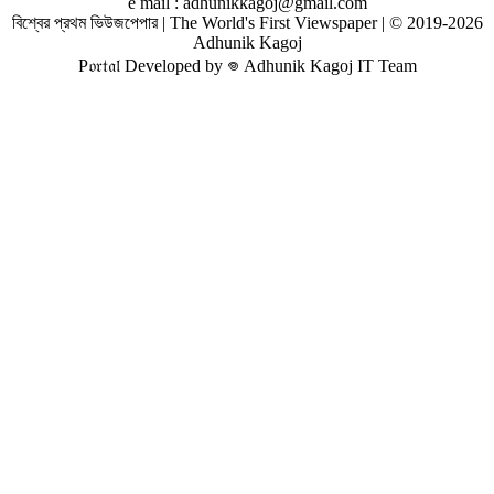
e mail : adhunikkagoj@gmail.com
বিশ্বের প্রথম ভিউজপেপার | The World's First Viewspaper | © 2019-2026
Adhunik Kagoj
P𝔬𝔯𝔱𝔞𝔩 Developed by 𖦹 Adhunik Kagoj IT Team