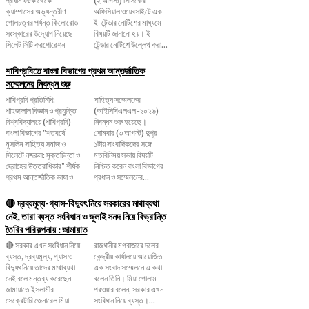
ক্যাম্পাসের অভ্যন্তরীণ
অফিসিয়াল ওয়েবসাইটে এক
গোলচত্বর পর্যন্ত কিলোরোড
ই-টেন্ডার নোটিশের মাধ্যমে
সংস্কারের উদ্যোগ নিয়েছে
বিষয়টি জানানো হয়। ই-
সিলেট সিটি করপোরেশন
টেন্ডার নোটিশে উল্লেখ করা...
শাবিপ্রবিতে বাংলা বিভাগের প্রথম আন্তর্জাতিক
সম্মেলনের নিবন্ধন শুরু
শাবিপ্রবি প্রতিনিধি:
সাহিত্য সম্মেলনের
শাহজালাল বিজ্ঞান ও প্রযুক্তি
(আইসিবিএলএল-২০২৬)
বিশ্ববিদ্যালয়ে (শাবিপ্রবি)
নিবন্ধন শুরু হয়েছে।
বাংলা বিভাগের "শতবর্ষে
সোমবার (৩ আগস্ট) দুপুর
মুসলিম সাহিত্য সমাজ ও
১টায় সাংবাদিকদের সঙ্গে
সিলেটে নজরুল: মুক্তচিন্তা ও
মতবিনিময় সভায় বিষয়টি
দ্রোহের উত্তরাধিকার" শীর্ষক
নিশ্চিত করেন বাংলা বিভাগের
প্রথম আন্তর্জাতিক ভাষা ও
প্রধান ও সম্মেলনের...
🔴 দ্রব্যমূল্য-গ্যাস-বিদ্যুৎ নিয়ে সরকারের মাথাব্যথা
নেই, তারা ব্যস্ত সংবিধান ও জুলাই সনদ নিয়ে বিভ্রান্তি
তৈরির পরিকল্পনায় : জামায়াত
🔴 সরকার এখন সংবিধান নিয়ে
রাজধানীর মগবাজারে দলের
ব্যস্ত, দ্রব্যমূল্য, গ্যাস ও
কেন্দ্রীয় কার্যালয়ে আয়োজিত
বিদ্যুৎ নিয়ে তাদের মাথাব্যথা
এক সংবাদ সম্মেলনে এ কথা
নেই বলে মন্তব্য করেছেন
বলেন তিনি। মিয়া গোলাম
জামায়াতে ইসলামীর
পরওয়ার বলেন, সরকার এখন
সেক্রেটারি জেনারেল মিয়া
সংবিধান নিয়ে ব্যস্ত।...