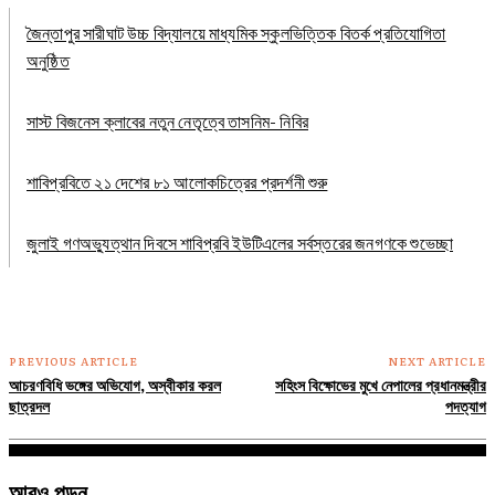
জৈন্তাপুর সারীঘাট উচ্চ বিদ্যালয়ে মাধ্যমিক স্কুলভিত্তিক বিতর্ক প্রতিযোগিতা
অনুষ্ঠিত
সাস্ট বিজনেস ক্লাবের নতুন নেতৃত্বে তাসনিম- নিবির
শাবিপ্রবিতে ২১ দেশের ৮১ আলোকচিত্রের প্রদর্শনী শুরু
জুলাই গণঅভ্যুত্থান দিবসে শাবিপ্রবি ইউটিএলের সর্বস্তরের জনগণকে শুভেচ্ছা
PREVIOUS ARTICLE
NEXT ARTICLE
আচরণবিধি ভঙ্গের অভিযোগ, অস্বীকার করল
সহিংস বিক্ষোভের মুখে নেপালের প্রধানমন্ত্রীর
ছাত্রদল
পদত্যাগ
আরও পড়ুন