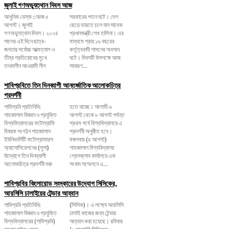
জুলাই গণঅভ্যুত্থান দিবস আজ
আধুনিক ডেস্ক ::আজ ৫
সরকারের পতন ঘটে। দেশ
আগস্ট। জুলাই
ছেড়ে ভারতে চলে যান সাবেক
গণঅভ্যুত্থান দিবস। ২০২৪
প্রধানমন্ত্রী শেখ হাসিনা। এর
সালের এই দিনে ছাত্র-
মাধ্যমে প্রায় ১৬ বছরের
জনতার সর্বোচ্চ আত্মত্যাগ ও
কর্তৃত্ববাদী শাসনের অবসান
তীব্র প্রতিরোধের মুখে
ঘটে। দিবসটি উপলক্ষে আজ
তৎকালীন আওয়ামী লীগ
সাধারণ...
শাবিপ্রবিতে তিন দিনব্যাপী আন্তর্জাতিক আলোকচিত্র
প্রদর্শনী
শাবিপ্রবি প্রতিনিধি:
হতে যাচ্ছে। আগামী ৬
শাহজালাল বিজ্ঞান ও প্রযুক্তি
আগস্ট থেকে ৮ আগস্ট পর্যন্ত
বিশ্ববিদ্যালয়ের ফটোগ্রাফি
প্রথম পর্বে বিশ্ববিদ্যালয়ে এ
বিষয়ক সংগঠন শাহজালাল
প্রদর্শনী অনুষ্ঠিত হবে।
ইউনিভার্সিটি ফটোগ্রাফারস
মঙ্গলবার (৪ আগস্ট)
অ্যাসোসিয়েশনের (সুপা)
শাহজালাল বিশ্ববিদ্যালয়
উদ্যোগে তিন দিনব্যাপী
প্রেসক্লাব কার্যালয়ে এক
আলোকচিত্র প্রদর্শনী শুরু
সংবাদ সম্মেলনে এ...
শাবিপ্রবির কিলোরোড সংস্কারের উদ্যোগ সিসিকের,
আরসিসি ঢালাইয়ের টেন্ডার আহ্বান
শাবিপ্রবি প্রতিনিধি:
(সিসিক)। এ লক্ষ্যে আরসিসি
শাহজালাল বিজ্ঞান ও প্রযুক্তি
ঢালাই কাজের জন্য টেন্ডার
বিশ্ববিদ্যালয়ের (শাবিপ্রবি)
আহ্বান করা হয়েছে। রবিবার
প্রধান ফটক থেকে
(২ আগস্ট) সিসিকের