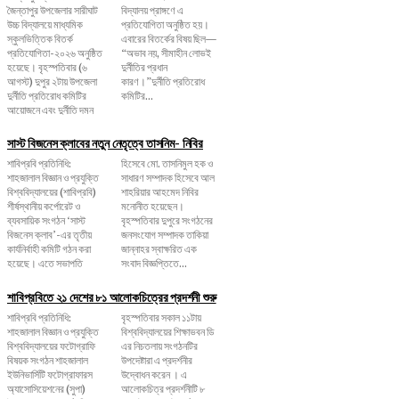
জৈন্তাপুর উপজেলার সারীঘাট
বিদ্যালয় প্রাঙ্গণে এ
উচ্চ বিদ্যালয়ে মাধ্যমিক
প্রতিযোগিতা অনুষ্ঠিত হয়।
স্কুলভিত্তিক বিতর্ক
এবারের বিতর্কের বিষয় ছিল—
প্রতিযোগিতা-২০২৬ অনুষ্ঠিত
“অভাব নয়, সীমাহীন লোভই
হয়েছে। বৃহস্পতিবার (৬
দুর্নীতির প্রধান
আগস্ট) দুপুর ২টায় উপজেলা
কারণ।”দুর্নীতি প্রতিরোধ
দুর্নীতি প্রতিরোধ কমিটির
কমিটির...
আয়োজনে এবং দুর্নীতি দমন
সাস্ট বিজনেস ক্লাবের নতুন নেতৃত্বে তাসনিম- নিবির
শাবিপ্রবি প্রতিনিধি:
হিসেবে মো. তাসনিমুল হক ও
শাহজালাল বিজ্ঞান ও প্রযুক্তি
সাধারণ সম্পাদক হিসেবে আল
বিশ্ববিদ্যালয়ের (শাবিপ্রবি)
শাহরিয়ার আহমেদ নিবির
শীর্ষস্থানীয় কর্পোরেট ও
মনোনীত হয়েছেন।
ব্যবসায়িক সংগঠন ‘সাস্ট
বৃহস্পতিবার দুপুরে সংগঠনের
বিজনেস ক্লাব’-এর তৃতীয়
জনসংযোগ সম্পাদক তাকিয়া
কার্যনির্বাহী কমিটি গঠন করা
জান্নাহর স্বাক্ষরিত এক
হয়েছে। এতে সভাপতি
সংবাদ বিজ্ঞপ্তিতে...
শাবিপ্রবিতে ২১ দেশের ৮১ আলোকচিত্রের প্রদর্শনী শুরু
শাবিপ্রবি প্রতিনিধি:
বৃহস্পতিবার সকাল ১১টায়
শাহজালাল বিজ্ঞান ও প্রযুক্তি
বিশ্ববিদ্যালয়ের শিক্ষাভবন ডি
বিশ্ববিদ্যালয়ের ফটোগ্রাফি
এর নিচতলায় সংগঠনটির
বিষয়ক সংগঠন শাহজালাল
উপদেষ্টারা এ প্রদর্শনীর
ইউনিভার্সিটি ফটোগ্রাফারস
উদ্বোধন করেন । এ
অ্যাসোসিয়েশনের (সুপা)
আলোকচিত্র প্রদর্শনীটি ৮