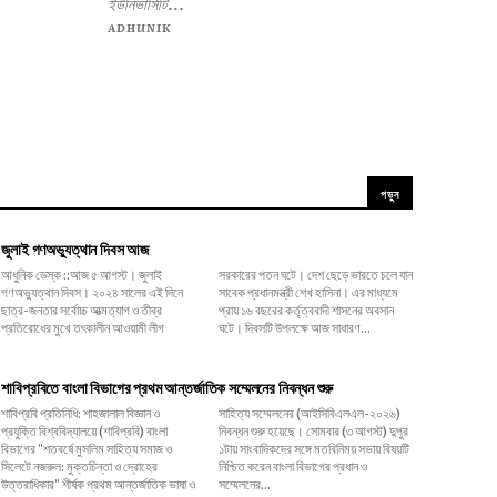
ইউনিভার্সিটি...
ADHUNIK
পড়ুন
জুলাই গণঅভ্যুত্থান দিবস আজ
আধুনিক ডেস্ক ::আজ ৫ আগস্ট। জুলাই
সরকারের পতন ঘটে। দেশ ছেড়ে ভারতে চলে যান
গণঅভ্যুত্থান দিবস। ২০২৪ সালের এই দিনে
সাবেক প্রধানমন্ত্রী শেখ হাসিনা। এর মাধ্যমে
ছাত্র-জনতার সর্বোচ্চ আত্মত্যাগ ও তীব্র
প্রায় ১৬ বছরের কর্তৃত্ববাদী শাসনের অবসান
প্রতিরোধের মুখে তৎকালীন আওয়ামী লীগ
ঘটে। দিবসটি উপলক্ষে আজ সাধারণ...
শাবিপ্রবিতে বাংলা বিভাগের প্রথম আন্তর্জাতিক সম্মেলনের নিবন্ধন শুরু
শাবিপ্রবি প্রতিনিধি: শাহজালাল বিজ্ঞান ও
সাহিত্য সম্মেলনের (আইসিবিএলএল-২০২৬)
প্রযুক্তি বিশ্ববিদ্যালয়ে (শাবিপ্রবি) বাংলা
নিবন্ধন শুরু হয়েছে। সোমবার (৩ আগস্ট) দুপুর
বিভাগের "শতবর্ষে মুসলিম সাহিত্য সমাজ ও
১টায় সাংবাদিকদের সঙ্গে মতবিনিময় সভায় বিষয়টি
সিলেটে নজরুল: মুক্তচিন্তা ও দ্রোহের
নিশ্চিত করেন বাংলা বিভাগের প্রধান ও
উত্তরাধিকার" শীর্ষক প্রথম আন্তর্জাতিক ভাষা ও
সম্মেলনের...