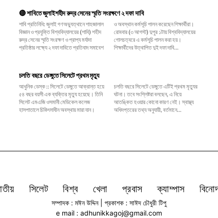
🔴 শাবিতে জুলাইশহীদ রুদ্র সেনের স্মৃতি সংরক্ষণে ২ দফা দাবি
শাবি প্রতিনিধি: জুলাই গণঅভ্যুত্থানে শাহজালাল
ও অবস্থান কর্মসূচি পালন করেছেন শিক্ষার্থীরা।
বিজ্ঞান ও প্রযুক্তি বিশ্ববিদ্যালয়ের (শাবি) শহীদ
রোববার (৩ আগস্ট) দুপুর ১টায় বিশ্ববিদ্যালয়ের
রুদ্র সেনের স্মৃতি সংরক্ষণ ও প্রাপ্য মর্যাদা
গোলচত্বরে এ কর্মসূচি পালন করা হয়।
প্রতিষ্ঠার লক্ষ্যে ২ দফা দাবিতে প্রতিবাদ সমাবেশ
শিক্ষার্থীদের উত্থাপিত দুই দফা দাবি...
চলতি বছরে ডেঙ্গুতে সিলেটে প্রথম মৃত্যু
আধুনিক ডেস্ক :: সিলেটে ডেঙ্গুতে আক্রান্ত হয়ে
চলতি বছরে সিলেটে ডেঙ্গুতে এটিই প্রথম মৃত্যুর
৫৪ বছর বয়সী এক ব্যক্তির মৃত্যু হয়েছে। তিনি
ঘটনা। তবে সংশ্লিষ্টরা বলছেন, এ নিয়ে
সিলেট এমএজি ওসমানী মেডিকেল কলেজ
আতঙ্কিত হওয়ার কোনো কারণ নেই। স্বাস্থ্য
হাসপাতালে চিকিৎসাধীন অবস্থায় মারা যান।
অধিদপ্তরের তথ্য অনুযায়ী, বর্তমানে...
াতীয়
সিলেট
বিশ্ব
খেলা
প্রবাস
ক্যাম্পাস
বিনো
সম্পাদক : মঈন উদ্দিন | প্রকাশক : সাঈদ চৌধুরী টিপু
e mail : adhunikkagoj@gmail.com