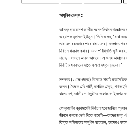
আধুনিক ডেস্ক ::
আসন্ন ত্রয়োদশ জাতীয় সংসদ নির্বাচন বানচালের লক
অধ্যাপক মুহাম্মদ ইউনূস। তিনি বলেন, ‘যারা অন্তর্
তারা যত রকমভাবে পারে বাধা দেবে। বাংলাদেশের সত্
নির্বাচন বানচাল করার। এমন পরিস্থিতি সৃষ্টি করার
যাচ্ছে। সামনে আরও আসবে। এ জন্য আমাদের আরও 
নির্বাচিত সরকারের হাতে ক্ষমতা হস্তান্তরের।’
মঙ্গলবার (২ সেপ্টেম্বর) বিকেলে সাতটি রাজনৈতি
বলেন। বৈঠকে এবি পার্টি, নাগরিক ঐক্য, গণসংহ
বাংলাদেশ, জাতীয় গণফ্রন্ট ও হেফাজতে ইসলাম ব
ফেব্রুয়ারির প্রথমার্ধেই নির্বাচন হবে জানিয়ে প্র
জীবনে কখনো ভোট দিতে পারেনি—তাদের জন্য এই ন
তিক্ত অভিজ্ঞতার সম্মুখীন হয়েছেন, তাদেরও ভা