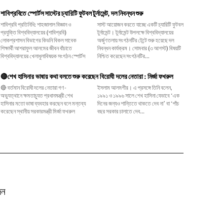
শাবিপ্রবিতে স্পোর্টস সাস্টের চ্যারিটি ফুটবল টুর্নামেন্ট, দল নিবন্ধন শুরু
শাবিপ্রবি প্রতিনিধি: শাহজালাল বিজ্ঞান ও
সাস্ট আয়োজন করতে যাচ্ছে একটি চ্যারিটি ফুটবল
প্রযুক্তি বিশ্ববিদ্যালয়ের (শাবিপ্রবি)
টুর্নামেন্ট। টুর্নামেন্ট উপলক্ষে বিশ্ববিদ্যালয়ের
লোকপ্রশাসন বিভাগের কিডনি বিকল সাবেক
অর্জুণতলায় সংগঠনটির টেন্টে শুরু হয়েছে দল
শিক্ষার্থী আশরাফুল আলমের জীবন বাঁচাতে
নিবন্ধন কার্যক্রম। সোমবার (৩ আগস্ট) বিষয়টি
বিশ্ববিদ্যালয়ের খেলাধুলাবিষয়ক সংগঠন স্পোর্টস
নিশ্চিত করেছেন সংগঠনটির...
🔴শেখ হাসিনার ভাষায় কথা বলতে শুরু করেছেন বিরোধী দলের নেতারা : মির্জা ফখরুল
🔴 বর্তমান বিরোধী দলের নেতারা গণ-
ইসলাম আলমগীর। এ প্রসঙ্গে তিনি বলেন,
অভ্যুত্থানে ক্ষমতাচ্যুত প্রধানমন্ত্রী শেখ
১৯৯১ ও ১৯৯৬ সালে শেখ হাসিনা যেভাবে ‘এক
হাসিনার মতো ভাষা ব্যবহার করছেন বলে মন্তব্য
দিনের জন্যও শান্তিতে থাকতে দেব না’ বা ‘পাঁচ
করেছেন স্থানীয় সরকারমন্ত্রী মির্জা ফখরুল
বছর সরকার চালাতে দেব...
দন