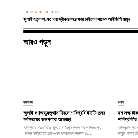
PREVIOUS ARTICLE
জুলাই হত্যাকাণ্ড: দায় স্বীকার করে ক্ষমা চাইলেন সাবেক আইজিপি মামুন
আরও পড়ুন
ক্যাম্পাস
সংবাদ
জুলাই গণঅভ্যুত্থান দিবসে শাবিপ্রবি ইউটিএলের
দশ লক্ষ টা
সর্বস্তরের জনগণকে শুভেচ্ছা
শাবিপ্রবি’র 
শাবিপ্রবি প্রতিনিধি: জুলাই গণঅভ্যুত্থান দিবস উপলক্ষ্যে
শাবিপ্রবি প্রতিনিধি: জুলাই শহীদ রুদ্র সেন
দেশের সর্বস্তরের জনগণসহ শাহজালাল বিজ্ঞান ও...
চালুর ঘোষণা দ