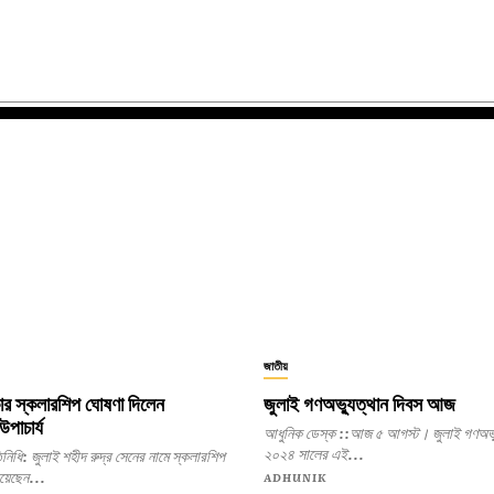
জাতীয়
কার স্কলারশিপ ঘোষণা দিলেন
জুলাই গণঅভ্যুত্থান দিবস আজ
উপাচার্য
আধুনিক ডেস্ক ::আজ ৫ আগস্ট। জুলাই গণঅভ্
২০২৪ সালের এই...
ের নামে স্কলারশিপ
িয়েছেন...
ADHUNIK