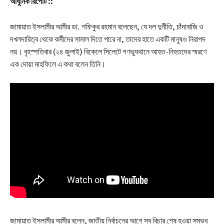
আধুনিক রিপোর্ট ::
জামায়াত ইসলামীর আমীর ডা. শফিকুর রহমান বলেছেন, যে দল দুর্নীতি, চাঁদাবাজি ও
দখলদারিত্ব থেকে কর্মীদের সামাল দিতে পারে না, তাদের হাতে একটি মানুষও নিরাপদ
নয়। বৃহস্পতিবার (২৪ জুলাই) বিকেলে সিলেটে গণভ্যুথানে আহত-নিহতদের স্মরণে
এক দোয়া মাহফিলে এ কথা বলেন তিনি।
জামায়াত ইসলামীর আমীর বলেন, জাতীয় নির্বাচনের আগে সব বিচার শেষ হওয়া সম্ভব