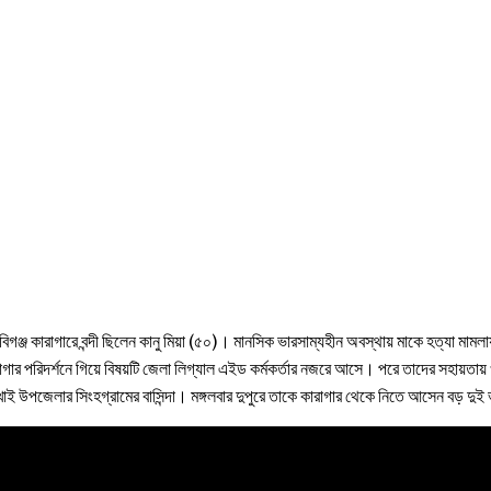
গঞ্জ কারাগারে বন্দী ছিলেন কানু মিয়া (৫০)। মানসিক ভারসাম্যহীন অবস্থায় মাকে হত্যা ম
ারাগার পরিদর্শনে গিয়ে বিষয়টি জেলা লিগ্যাল এইড কর্মকর্তার নজরে আসে। পরে তাদের সহায়তায়
াখাই উপজেলার সিংহগ্রামের বাসিন্দা। মঙ্গলবার দুপুরে তাকে কারাগার থেকে নিতে আসেন বড় দ