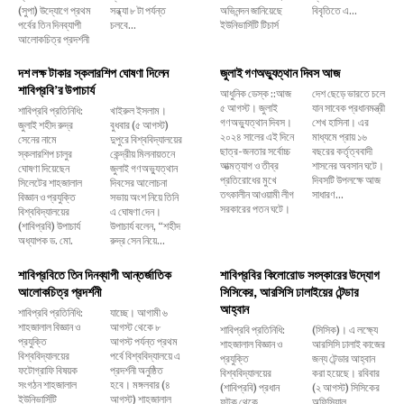
(সুপা) উদ্যোগে প্রথম
সন্ধ্যা ৮ টা পর্যন্ত
অভিনন্দন জানিয়েছে
বিবৃতিতে এ...
পর্বের তিন দিনব্যাপী
চলবে...
ইউনিভার্সিটি টিচার্স
আলোকচিত্র প্রদর্শনী
দশ লক্ষ টাকার স্কলারশিপ ঘোষণা দিলেন
জুলাই গণঅভ্যুত্থান দিবস আজ
শাবিপ্রবি’র উপাচার্য
আধুনিক ডেস্ক ::আজ
দেশ ছেড়ে ভারতে চলে
৫ আগস্ট। জুলাই
যান সাবেক প্রধানমন্ত্রী
শাবিপ্রবি প্রতিনিধি:
খাইরুল ইসলাম।
গণঅভ্যুত্থান দিবস।
শেখ হাসিনা। এর
জুলাই শহীদ রুদ্র
বুধবার (৫ আগস্ট)
২০২৪ সালের এই দিনে
মাধ্যমে প্রায় ১৬
সেনের নামে
দুপুরে বিশ্ববিদ্যালয়ের
ছাত্র-জনতার সর্বোচ্চ
বছরের কর্তৃত্ববাদী
স্কলারশিপ চালুর
কেন্দ্রীয় মিলনায়তনে
আত্মত্যাগ ও তীব্র
শাসনের অবসান ঘটে।
ঘোষণা দিয়েছেন
জুলাই গণঅভ্যুত্থান
প্রতিরোধের মুখে
দিবসটি উপলক্ষে আজ
সিলেটের শাহজালাল
দিবসের আলোচনা
তৎকালীন আওয়ামী লীগ
সাধারণ...
বিজ্ঞান ও প্রযুক্তি
সভায় অংশ নিয়ে তিনি
সরকারের পতন ঘটে।
বিশ্ববিদ্যালয়ের
এ ঘোষণা দেন।
(শাবিপ্রবি) উপাচার্য
উপাচার্য বলেন, ‌“শহীদ
অধ্যাপক ড. মো.
রুদ্র সেন নিয়ে...
শাবিপ্রবিতে তিন দিনব্যাপী আন্তর্জাতিক
শাবিপ্রবির কিলোরোড সংস্কারের উদ্যোগ
আলোকচিত্র প্রদর্শনী
সিসিকের, আরসিসি ঢালাইয়ের টেন্ডার
আহ্বান
শাবিপ্রবি প্রতিনিধি:
যাচ্ছে। আগামী ৬
শাহজালাল বিজ্ঞান ও
আগস্ট থেকে ৮
শাবিপ্রবি প্রতিনিধি:
(সিসিক)। এ লক্ষ্যে
প্রযুক্তি
আগস্ট পর্যন্ত প্রথম
শাহজালাল বিজ্ঞান ও
আরসিসি ঢালাই কাজের
বিশ্ববিদ্যালয়ের
পর্বে বিশ্ববিদ্যালয়ে এ
প্রযুক্তি
জন্য টেন্ডার আহ্বান
ফটোগ্রাফি বিষয়ক
প্রদর্শনী অনুষ্ঠিত
বিশ্ববিদ্যালয়ের
করা হয়েছে। রবিবার
সংগঠন শাহজালাল
হবে। মঙ্গলবার (৪
(শাবিপ্রবি) প্রধান
(২ আগস্ট) সিসিকের
ইউনিভার্সিটি
আগস্ট) শাহজালাল
ফটক থেকে
অফিসিয়াল