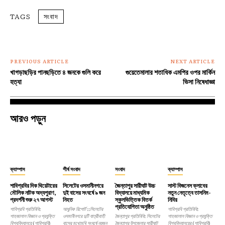
TAGS
সংবাদ
PREVIOUS ARTICLE
NEXT ARTICLE
খাগড়াছড়ির পানছড়িতে ৪ জনকে গুলি করে
গুয়েতেমালার শতাধিক এমপির ওপর মার্কিন
হত্যা
ভিসা নিষেধাজ্ঞা
আরও পড়ুন
ক্যাম্পাস
শীর্ষ সংবাদ
সংবাদ
ক্যাম্পাস
শাবিপ্রবির দিক থিয়েটারের
সিলেটের ওসমানীনগরে
জৈন্তাপুর সারীঘাট উচ্চ
সাস্ট বিজনেস ক্লাবের
মৌলিক নাটক অদ্যপুরাণ,
দুই বাসের সংঘর্ষে ৯ জন
বিদ্যালয়ে মাধ্যমিক
নতুন নেতৃত্বে তাসনিম-
প্রদর্শনী শুরু ২৭ আগস্ট
নিহত
স্কুলভিত্তিক বিতর্ক
নিবির
প্রতিযোগিতা অনুষ্ঠিত
শাবিপ্রবি প্রতিনিধি:
আধুনিক রিপোর্ট ::সিলেটের
শাবিপ্রবি প্রতিনিধি:
শাহজালাল বিজ্ঞান ও প্রযুক্তি
ওসমানীনগরে দুটি যাত্রীবাহী
জৈন্তাপুর প্রতিনিধি: সিলেটের
শাহজালাল বিজ্ঞান ও প্রযুক্তি
বিশ্ববিদ্যালয়ে (শাবিপ্রবি)
বাসের মুখোমুখি সংঘর্ষে নয়জন
জৈন্তাপুর উপজেলার সারীঘাট
বিশ্ববিদ্যালয়ের (শাবিপ্রবি)