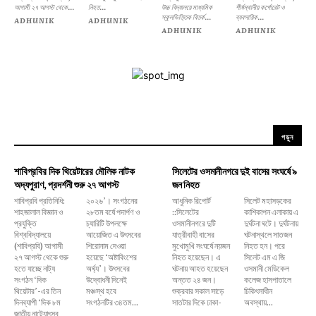
আগামী ২৭ আগস্ট থেকে...
নিহত...
উচ্চ বিদ্যালয়ে মাধ্যমিক
শীর্ষস্থানীয় কর্পোরেট ও
স্কুলভিত্তিক বিতর্ক...
ব্যবসায়িক...
ADHUNIK
ADHUNIK
ADHUNIK
ADHUNIK
পড়ুন
শাবিপ্রবির দিক থিয়েটারের মৌলিক নাটক
সিলেটের ওসমানীনগরে দুই বাসের সংঘর্ষে ৯
অদ্যপুরাণ, প্রদর্শনী শুরু ২৭ আগস্ট
জন নিহত
শাবিপ্রবি প্রতিনিধি:
২০২৬’। সংগঠনের
আধুনিক রিপোর্ট
সিলেট মহাসড়কের
শাহজালাল বিজ্ঞান ও
২৮তম বর্ষে পদার্পণ ও
::সিলেটের
কাশিকাপন এলাকায় এ
প্রযুক্তি
চ্যারিটি উপলক্ষে
ওসমানীনগরে দুটি
দুর্ঘটনা ঘটে। দুর্ঘটনায়
বিশ্ববিদ্যালয়ে
আয়োজিত এ উৎসবের
যাত্রীবাহী বাসের
ঘটনাস্থলে সাতজন
(শাবিপ্রবি) আগামী
শিরোনাম দেওয়া
মুখোমুখি সংঘর্ষে নয়জন
নিহত হন। পরে
২৭ আগস্ট থেকে শুরু
হয়েছে ‘অষ্টাবিংশের
নিহত হয়েছেন। এ
সিলেট এম এ জি
হতে যাচ্ছে নাট্য
অর্ঘ্য’। উৎসবের
ঘটনায় আহত হয়েছেন
ওসমানী মেডিকেল
সংগঠন ‘দিক
উদ্বোধনী দিনেই
অন্তত ২৪ জন।
কলেজ হাসপাতালে
থিয়েটার’-এর তিন
মঞ্চস্থ হবে
শুক্রবার সকাল সাড়ে
চিকিৎসাধীন
দিনব্যাপী ‘দিক ৮ম
সংগঠনটির ৩৪তম...
সাতটার দিকে ঢাকা-
অবস্থায়...
জাতীয় নাট্যোৎসব