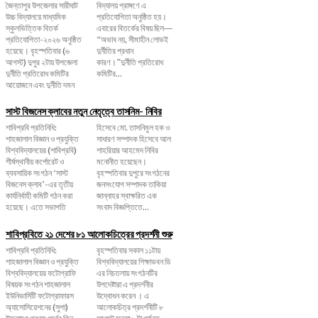
জৈন্তাপুর উপজেলার সারীঘাট
বিদ্যালয় প্রাঙ্গণে এ
উচ্চ বিদ্যালয়ে মাধ্যমিক
প্রতিযোগিতা অনুষ্ঠিত হয়।
স্কুলভিত্তিক বিতর্ক
এবারের বিতর্কের বিষয় ছিল—
প্রতিযোগিতা-২০২৬ অনুষ্ঠিত
“অভাব নয়, সীমাহীন লোভই
হয়েছে। বৃহস্পতিবার (৬
দুর্নীতির প্রধান
আগস্ট) দুপুর ২টায় উপজেলা
কারণ।”দুর্নীতি প্রতিরোধ
দুর্নীতি প্রতিরোধ কমিটির
কমিটির...
আয়োজনে এবং দুর্নীতি দমন
সাস্ট বিজনেস ক্লাবের নতুন নেতৃত্বে তাসনিম- নিবির
শাবিপ্রবি প্রতিনিধি:
হিসেবে মো. তাসনিমুল হক ও
শাহজালাল বিজ্ঞান ও প্রযুক্তি
সাধারণ সম্পাদক হিসেবে আল
বিশ্ববিদ্যালয়ের (শাবিপ্রবি)
শাহরিয়ার আহমেদ নিবির
শীর্ষস্থানীয় কর্পোরেট ও
মনোনীত হয়েছেন।
ব্যবসায়িক সংগঠন ‘সাস্ট
বৃহস্পতিবার দুপুরে সংগঠনের
বিজনেস ক্লাব’-এর তৃতীয়
জনসংযোগ সম্পাদক তাকিয়া
কার্যনির্বাহী কমিটি গঠন করা
জান্নাহর স্বাক্ষরিত এক
হয়েছে। এতে সভাপতি
সংবাদ বিজ্ঞপ্তিতে...
শাবিপ্রবিতে ২১ দেশের ৮১ আলোকচিত্রের প্রদর্শনী শুরু
শাবিপ্রবি প্রতিনিধি:
বৃহস্পতিবার সকাল ১১টায়
শাহজালাল বিজ্ঞান ও প্রযুক্তি
বিশ্ববিদ্যালয়ের শিক্ষাভবন ডি
বিশ্ববিদ্যালয়ের ফটোগ্রাফি
এর নিচতলায় সংগঠনটির
বিষয়ক সংগঠন শাহজালাল
উপদেষ্টারা এ প্রদর্শনীর
ইউনিভার্সিটি ফটোগ্রাফারস
উদ্বোধন করেন । এ
অ্যাসোসিয়েশনের (সুপা)
আলোকচিত্র প্রদর্শনীটি ৮
উদ্যোগে প্রথম পর্বের তিন
আগস্ট সন্ধ্যা ৮ টা পর্যন্ত