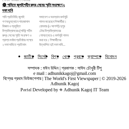
🔴 শাবিতে জুলাইশহীদ রুদ্র সেনের স্মৃতি সংরক্ষণে ২
দফা দাবি
শাবি প্রতিনিধি: জুলাই
সমাবেশ ও অবস্থান কর্মসূচি
গণঅভ্যুত্থানে শাহজালাল
পালন করেছেন শিক্ষার্থীরা।
বিজ্ঞান ও প্রযুক্তি
রোববার (৩ আগস্ট) দুপুর
বিশ্ববিদ্যালয়ের (শাবি) শহীদ
১টায় বিশ্ববিদ্যালয়ের
রুদ্র সেনের স্মৃতি সংরক্ষণ ও
গোলচত্বরে এ কর্মসূচি পালন
প্রাপ্য মর্যাদা প্রতিষ্ঠার লক্ষ্যে
করা হয়। শিক্ষার্থীদের
২ দফা দাবিতে প্রতিবাদ
উত্থাপিত দুই দফা দাবি...
জাতীয়
সিলেট
বিশ্ব
খেলা
প্রবাস
ক্যাম্পাস
বিনোদন
সম্পাদক : মঈন উদ্দিন | প্রকাশক : সাঈদ চৌধুরী টিপু
e mail : adhunikkagoj@gmail.com
বিশ্বের প্রথম ভিউজপেপার | The World's First Viewspaper | © 2019-2026
Adhunik Kagoj
P𝔬𝔯𝔱𝔞𝔩 Developed by 𖦹 Adhunik Kagoj IT Team