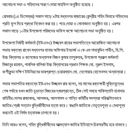
আলোচনা সভা ও শহিদদের স্মরণে দোয়া মাহফিল অনুষ্ঠিত হয়েছে।
রোববার (১৪ ডিসেম্বর) সকাল সাড়ে ৯টায় মধ্যনগর বাজারের কেন্দ্রীয় শহিদ মিনারে শহিদদের
প্রতি ফুল দিয়ে শ্রদ্ধা নিবেদন করা হয়। পরে দোয়া ও মোনাজাত অনুষ্ঠিত হয়। এরপর
সকাল সাড়ে ১০টায় উপজেলা পরিষদের অফিস কক্ষে আলোচনা সভা অনুষ্ঠিত হয়।
উপজেলা নির্বাহী কর্মকর্তা (ইউএনও) উজ্জ্বল রায়ের সভাপতিত্বে আয়োজিত আলোচনা
সভায় বক্তব্য রাখেন মধ্যনগর থানার অফিসার ইনচার্জ এ কে এম শাহাবুদ্দিন শাহীন, বি.পি.
উচ্চ বিদ্যালয় ও কলেজের অধ্যাপক বিজন কুমার তালুকদার, উপজেলা প্রকল্প কর্মকর্তা
মিজানুর রহমান, পাবলিক বালিকা উচ্চ বিদ্যালয়ের প্রধান শিক্ষক মো. নূরুল ইসলাম,
বংশীকুন্ডা দক্ষিণ ইউনিয়নের ভারপ্রাপ্ত চেয়ারম্যান মো. দেলোয়ার হোসেনসহ অন্যান্যরা।
সভায় সভাপতির বক্তব্যে ইউএনও উজ্জ্বল রায় বলেন, নয় মাসের রক্তক্ষয়ী মুক্তিযুদ্ধের
শেষ পর্যায়ে যখন জাতি চূড়ান্ত বিজয়ের দ্বারপ্রান্তে, ঠিক সেই সময়ে পাকিস্তানি হানাদার
বাহিনীর দোসর রাজাকার, আলবদর, আলশামস ও শান্তি কমিটির সদস্যরা পরিকল্পিতভাবে
জাতির শ্রেষ্ঠ সন্তান বুদ্ধিজীবীদের হত্যা করে। বাঙালি জাতিকে নেতৃত্বশূন্য ও মেধাশূন্য
করতেই এই নির্মম হত্যাযজ্ঞ চালানো হয়।
তিনি আরও বলেন, শহিদ বুদ্ধিজীবীদের আত্মত্যাগ জাতির ইতিহাসে চিরস্মরণীয় হয়ে থাকবে।