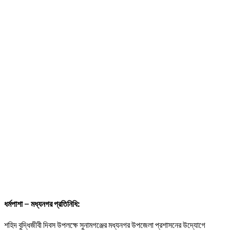
ধর্মপাশা – মধ্যনগর প্রতিনিধি:
শহিদ বুদ্ধিজীবী দিবস উপলক্ষে সুনামগঞ্জের মধ্যনগর উপজেলা প্রশাসনের উদ্যোগে