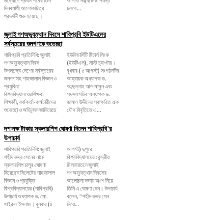
দিনব্যাপী আলোকচিত্র
চলবে...
প্রদর্শনী শুরু হয়েছে।
জুলাই গণঅভ্যুত্থান দিবসে শাবিপ্রবি ইউটিএলের
সর্বস্তরের জনগণকে শুভেচ্ছা
শাবিপ্রবি প্রতিনিধি: জুলাই
ইউনিভার্সিটি টিচার্স লিংক
গণঅভ্যুত্থান দিবস
(ইউটিএল), সাস্ট চ্যাপ্টার।
উপলক্ষ্যে দেশের সর্বস্তরের
বুধবার ( ৫ আগস্ট) সংগঠনটির
জনগণসহ শাহজালাল বিজ্ঞান ও
আহ্বায়ক অধ্যাপক ড.
প্রযুক্তি
আব্দুল্লাহ আল মামুন এবং
বিশ্ববিদ্যালয়েরশিক্ষক,
সদস্য সচিব অধ্যাপক ড.
শিক্ষার্থী, কর্মকর্তা-কর্মচারীদের
জামাল উদ্দীনের স্বাক্ষরিত এক
শুভেচ্ছা ও অভিনন্দন জানিয়েছে
যৌথ বিবৃতিতে এ...
দশ লক্ষ টাকার স্কলারশিপ ঘোষণা দিলেন শাবিপ্রবি’র
উপাচার্য
শাবিপ্রবি প্রতিনিধি: জুলাই
আগস্ট) দুপুরে
শহীদ রুদ্র সেনের নামে
বিশ্ববিদ্যালয়ের কেন্দ্রীয়
স্কলারশিপ চালুর ঘোষণা
মিলনায়তনে জুলাই
দিয়েছেন সিলেটের শাহজালাল
গণঅভ্যুত্থান দিবসের
বিজ্ঞান ও প্রযুক্তি
আলোচনা সভায় অংশ নিয়ে
বিশ্ববিদ্যালয়ের (শাবিপ্রবি)
তিনি এ ঘোষণা দেন। উপাচার্য
উপাচার্য অধ্যাপক ড. মো.
বলেন, ‌“শহীদ রুদ্র সেন
খাইরুল ইসলাম। বুধবার (৫
নিয়ে...