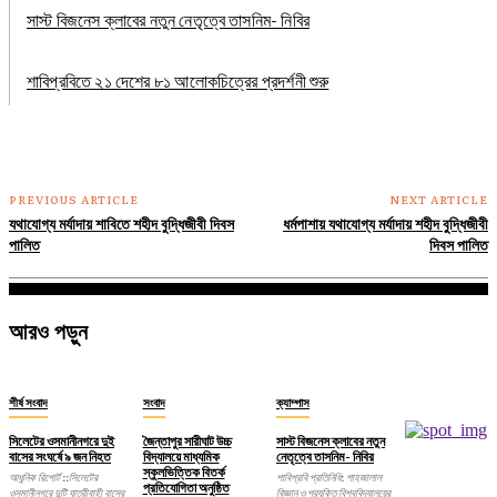
সাস্ট বিজনেস ক্লাবের নতুন নেতৃত্বে তাসনিম- নিবির
শাবিপ্রবিতে ২১ দেশের ৮১ আলোকচিত্রের প্রদর্শনী শুরু
PREVIOUS ARTICLE
NEXT ARTICLE
যথাযোগ্য মর্যাদায় শাবিতে শহীদ বুদ্ধিজীবী দিবস
ধর্মপাশায় যথাযোগ্য মর্যাদায় শহীদ বুদ্ধিজীবী
পালিত
দিবস পালিত
আরও পড়ুন
শীর্ষ সংবাদ
সংবাদ
ক্যাম্পাস
সিলেটের ওসমানীনগরে দুই
জৈন্তাপুর সারীঘাট উচ্চ
সাস্ট বিজনেস ক্লাবের নতুন
বাসের সংঘর্ষে ৯ জন নিহত
বিদ্যালয়ে মাধ্যমিক
নেতৃত্বে তাসনিম- নিবির
স্কুলভিত্তিক বিতর্ক
আধুনিক রিপোর্ট ::সিলেটের
শাবিপ্রবি প্রতিনিধি: শাহজালাল
প্রতিযোগিতা অনুষ্ঠিত
ওসমানীনগরে দুটি যাত্রীবাহী বাসের
বিজ্ঞান ও প্রযুক্তি বিশ্ববিদ্যালয়ের