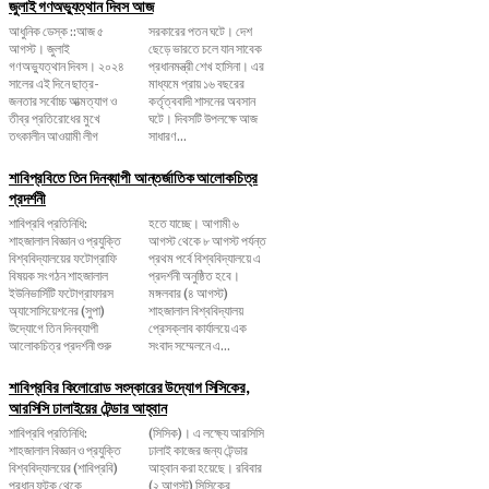
জুলাই গণঅভ্যুত্থান দিবস আজ
আধুনিক ডেস্ক ::আজ ৫
সরকারের পতন ঘটে। দেশ
আগস্ট। জুলাই
ছেড়ে ভারতে চলে যান সাবেক
গণঅভ্যুত্থান দিবস। ২০২৪
প্রধানমন্ত্রী শেখ হাসিনা। এর
সালের এই দিনে ছাত্র-
মাধ্যমে প্রায় ১৬ বছরের
জনতার সর্বোচ্চ আত্মত্যাগ ও
কর্তৃত্ববাদী শাসনের অবসান
তীব্র প্রতিরোধের মুখে
ঘটে। দিবসটি উপলক্ষে আজ
তৎকালীন আওয়ামী লীগ
সাধারণ...
শাবিপ্রবিতে তিন দিনব্যাপী আন্তর্জাতিক আলোকচিত্র
প্রদর্শনী
শাবিপ্রবি প্রতিনিধি:
হতে যাচ্ছে। আগামী ৬
শাহজালাল বিজ্ঞান ও প্রযুক্তি
আগস্ট থেকে ৮ আগস্ট পর্যন্ত
বিশ্ববিদ্যালয়ের ফটোগ্রাফি
প্রথম পর্বে বিশ্ববিদ্যালয়ে এ
বিষয়ক সংগঠন শাহজালাল
প্রদর্শনী অনুষ্ঠিত হবে।
ইউনিভার্সিটি ফটোগ্রাফারস
মঙ্গলবার (৪ আগস্ট)
অ্যাসোসিয়েশনের (সুপা)
শাহজালাল বিশ্ববিদ্যালয়
উদ্যোগে তিন দিনব্যাপী
প্রেসক্লাব কার্যালয়ে এক
আলোকচিত্র প্রদর্শনী শুরু
সংবাদ সম্মেলনে এ...
শাবিপ্রবির কিলোরোড সংস্কারের উদ্যোগ সিসিকের,
আরসিসি ঢালাইয়ের টেন্ডার আহ্বান
শাবিপ্রবি প্রতিনিধি:
(সিসিক)। এ লক্ষ্যে আরসিসি
শাহজালাল বিজ্ঞান ও প্রযুক্তি
ঢালাই কাজের জন্য টেন্ডার
বিশ্ববিদ্যালয়ের (শাবিপ্রবি)
আহ্বান করা হয়েছে। রবিবার
প্রধান ফটক থেকে
(২ আগস্ট) সিসিকের