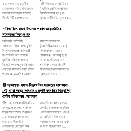
ক্যাম্পাসের অভ্যন্তরীণ
অফিসিয়াল ওয়েবসাইটে এক
গোলচত্বর পর্যন্ত কিলোরোড
ই-টেন্ডার নোটিশের মাধ্যমে
সংস্কারের উদ্যোগ নিয়েছে
বিষয়টি জানানো হয়। ই-
সিলেট সিটি করপোরেশন
টেন্ডার নোটিশে উল্লেখ করা...
শাবিপ্রবিতে বাংলা বিভাগের প্রথম আন্তর্জাতিক
সম্মেলনের নিবন্ধন শুরু
শাবিপ্রবি প্রতিনিধি:
সাহিত্য সম্মেলনের
শাহজালাল বিজ্ঞান ও প্রযুক্তি
(আইসিবিএলএল-২০২৬)
বিশ্ববিদ্যালয়ে (শাবিপ্রবি)
নিবন্ধন শুরু হয়েছে।
বাংলা বিভাগের "শতবর্ষে
সোমবার (৩ আগস্ট) দুপুর
মুসলিম সাহিত্য সমাজ ও
১টায় সাংবাদিকদের সঙ্গে
সিলেটে নজরুল: মুক্তচিন্তা ও
মতবিনিময় সভায় বিষয়টি
দ্রোহের উত্তরাধিকার" শীর্ষক
নিশ্চিত করেন বাংলা বিভাগের
প্রথম আন্তর্জাতিক ভাষা ও
প্রধান ও সম্মেলনের...
🔴 দ্রব্যমূল্য-গ্যাস-বিদ্যুৎ নিয়ে সরকারের মাথাব্যথা
নেই, তারা ব্যস্ত সংবিধান ও জুলাই সনদ নিয়ে বিভ্রান্তি
তৈরির পরিকল্পনায় : জামায়াত
🔴 সরকার এখন সংবিধান নিয়ে
রাজধানীর মগবাজারে দলের
ব্যস্ত, দ্রব্যমূল্য, গ্যাস ও
কেন্দ্রীয় কার্যালয়ে আয়োজিত
বিদ্যুৎ নিয়ে তাদের মাথাব্যথা
এক সংবাদ সম্মেলনে এ কথা
নেই বলে মন্তব্য করেছেন
বলেন তিনি। মিয়া গোলাম
জামায়াতে ইসলামীর
পরওয়ার বলেন, সরকার এখন
সেক্রেটারি জেনারেল মিয়া
সংবিধান নিয়ে ব্যস্ত।...
গোলাম পরওয়ার। সোমবার