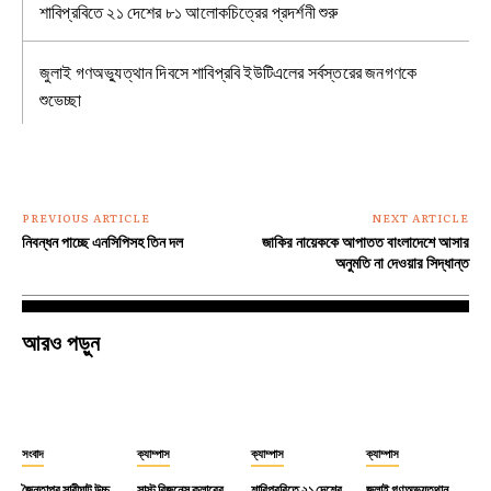
শাবিপ্রবিতে ২১ দেশের ৮১ আলোকচিত্রের প্রদর্শনী শুরু
জুলাই গণঅভ্যুত্থান দিবসে শাবিপ্রবি ইউটিএলের সর্বস্তরের জনগণকে
শুভেচ্ছা
PREVIOUS ARTICLE
NEXT ARTICLE
নিবন্ধন পাচ্ছে এনসিপিসহ তিন দল
জাকির নায়েককে আপাতত বাংলাদেশে আসার
অনুমতি না দেওয়ার সিদ্ধান্ত
আরও পড়ুন
সংবাদ
ক্যাম্পাস
ক্যাম্পাস
ক্যাম্পাস
জৈন্তাপুর সারীঘাট উচ্চ
সাস্ট বিজনেস ক্লাবের
শাবিপ্রবিতে ২১ দেশের
জুলাই গণঅভ্যুত্থান