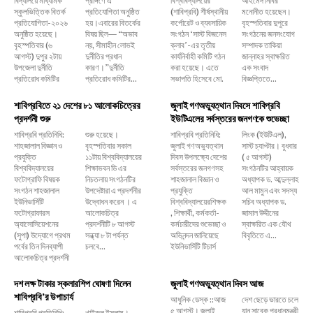
স্কুলভিত্তিক বিতর্ক
প্রতিযোগিতা অনুষ্ঠিত
(শাবিপ্রবি) শীর্ষস্থানীয়
মনোনীত হয়েছেন।
প্রতিযোগিতা-২০২৬
হয়।এবারের বিতর্কের
কর্পোরেট ও ব্যবসায়িক
বৃহস্পতিবার দুপুরে
অনুষ্ঠিত হয়েছে।
বিষয় ছিল— “অভাব
সংগঠন ‘সাস্ট বিজনেস
সংগঠনের জনসংযোগ
বৃহস্পতিবার (৬
নয়, সীমাহীন লোভই
ক্লাব’-এর তৃতীয়
সম্পাদক তাকিয়া
আগস্ট) দুপুর ২টায়
দুর্নীতির প্রধান
কার্যনির্বাহী কমিটি গঠন
জান্নাহর স্বাক্ষরিত
উপজেলা দুর্নীতি
কারণ।”দুর্নীতি
করা হয়েছে। এতে
এক সংবাদ
প্রতিরোধ কমিটির
প্রতিরোধ কমিটির...
সভাপতি হিসেবে মো.
বিজ্ঞপ্তিতে...
শাবিপ্রবিতে ২১ দেশের ৮১ আলোকচিত্রের
জুলাই গণঅভ্যুত্থান দিবসে শাবিপ্রবি
প্রদর্শনী শুরু
ইউটিএলের সর্বস্তরের জনগণকে শুভেচ্ছা
শাবিপ্রবি প্রতিনিধি:
শুরু হয়েছে।
শাবিপ্রবি প্রতিনিধি:
লিংক (ইউটিএল),
শাহজালাল বিজ্ঞান ও
বৃহস্পতিবার সকাল
জুলাই গণঅভ্যুত্থান
সাস্ট চ্যাপ্টার। বুধবার
প্রযুক্তি
১১টায় বিশ্ববিদ্যালয়ের
দিবস উপলক্ষ্যে দেশের
( ৫ আগস্ট)
বিশ্ববিদ্যালয়ের
শিক্ষাভবন ডি এর
সর্বস্তরের জনগণসহ
সংগঠনটির আহ্বায়ক
ফটোগ্রাফি বিষয়ক
নিচতলায় সংগঠনটির
শাহজালাল বিজ্ঞান ও
অধ্যাপক ড. আব্দুল্লাহ
সংগঠন শাহজালাল
উপদেষ্টারা এ প্রদর্শনীর
প্রযুক্তি
আল মামুন এবং সদস্য
ইউনিভার্সিটি
উদ্বোধন করেন । এ
বিশ্ববিদ্যালয়েরশিক্ষক
সচিব অধ্যাপক ড.
ফটোগ্রাফারস
আলোকচিত্র
, শিক্ষার্থী, কর্মকর্তা-
জামাল উদ্দীনের
অ্যাসোসিয়েশনের
প্রদর্শনীটি ৮ আগস্ট
কর্মচারীদের শুভেচ্ছা ও
স্বাক্ষরিত এক যৌথ
(সুপা) উদ্যোগে প্রথম
সন্ধ্যা ৮ টা পর্যন্ত
অভিনন্দন জানিয়েছে
বিবৃতিতে এ...
পর্বের তিন দিনব্যাপী
চলবে...
ইউনিভার্সিটি টিচার্স
আলোকচিত্র প্রদর্শনী
দশ লক্ষ টাকার স্কলারশিপ ঘোষণা দিলেন
জুলাই গণঅভ্যুত্থান দিবস আজ
শাবিপ্রবি’র উপাচার্য
আধুনিক ডেস্ক ::আজ
দেশ ছেড়ে ভারতে চলে
৫ আগস্ট। জুলাই
যান সাবেক প্রধানমন্ত্রী
শাবিপ্রবি প্রতিনিধি:
খাইরুল ইসলাম।