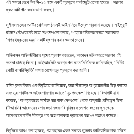
এই ক্ষমতা রেখে বিল সি–১২ নামে একটি প্রস্তাব পার্লামেন্টে তোলা হয়েছে। সরকার
দ্রুত এটি পাস করার আশা করছে।
সুশীলসমাজের ৩০টির বেশি সংগঠন এই আইন নিয়ে উদ্বেগ প্রকাশ করেছে। মাইগ্র্যান্ট
রাইটস নেটওয়ার্কের মতো সংগঠনগুলো বলছে, গণহারে বাতিলের ক্ষমতা সরকারকে
‘গণবহিষ্কারের যন্ত্র’ একটি স্থাপন করার ক্ষমতা দেবে।
অভিবাসন আইনজীবীরাও সন্দেহ প্রকাশ করেছেন, আবেদন জট কমাতে সরকার এই
ক্ষমতা চাইছে কি না। আইআরসিসি অবশ্য গত মাসে সিবিসিকে জানিয়েছিল, ‘নির্দিষ্ট
গোষ্ঠী বা পরিস্থিতি’ মাথায় রেখে নতুন প্রস্তাব করা হয়নি।
ইমিগ্রেশন বিভাগ এক বিবৃতিতে জানিয়েছে, তারা সীমান্তে অপ্রয়োজনীয় ভিড় কমাতে
এবং ভুয়া পর্যটক ও অবৈধ পারাপার কমাতে ‘দৃঢ় পদক্ষেপ’ নিয়েছে। বিভাগটি দাবি
করেছে, ‘অপব্যবহারের সর্বোচ্চ হার থাকা দেশগুলো’ থেকে অস্থায়ী রেসিডেন্স ভিসা
(টিআরভি) আবেদনের ওপর কড়া নজরদারি বৃদ্ধির ফলে গত বছরের জুন থেকে
অবৈধভাবে মার্কিন সীমান্ত পার হয়ে কানাডায় প্রবেশের হার ৯৭ শতাংশ কমেছে।
বিবৃতিতে আরও বলা হয়েছে, গত বছরের একই সময়ের তুলনায় জালিয়াতির কারণে ভিসা