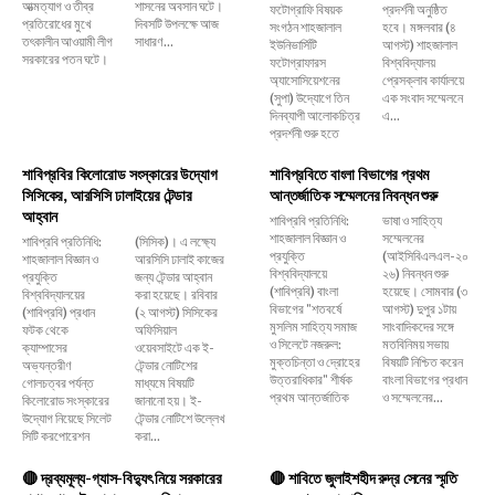
আত্মত্যাগ ও তীব্র
শাসনের অবসান ঘটে।
ফটোগ্রাফি বিষয়ক
প্রদর্শনী অনুষ্ঠিত
প্রতিরোধের মুখে
দিবসটি উপলক্ষে আজ
সংগঠন শাহজালাল
হবে। মঙ্গলবার (৪
তৎকালীন আওয়ামী লীগ
সাধারণ...
ইউনিভার্সিটি
আগস্ট) শাহজালাল
সরকারের পতন ঘটে।
ফটোগ্রাফারস
বিশ্ববিদ্যালয়
অ্যাসোসিয়েশনের
প্রেসক্লাব কার্যালয়ে
(সুপা) উদ্যোগে তিন
এক সংবাদ সম্মেলনে
দিনব্যাপী আলোকচিত্র
এ...
প্রদর্শনী শুরু হতে
শাবিপ্রবির কিলোরোড সংস্কারের উদ্যোগ
শাবিপ্রবিতে বাংলা বিভাগের প্রথম
সিসিকের, আরসিসি ঢালাইয়ের টেন্ডার
আন্তর্জাতিক সম্মেলনের নিবন্ধন শুরু
আহ্বান
শাবিপ্রবি প্রতিনিধি:
ভাষা ও সাহিত্য
শাহজালাল বিজ্ঞান ও
সম্মেলনের
শাবিপ্রবি প্রতিনিধি:
(সিসিক)। এ লক্ষ্যে
প্রযুক্তি
(আইসিবিএলএল-২০
শাহজালাল বিজ্ঞান ও
আরসিসি ঢালাই কাজের
বিশ্ববিদ্যালয়ে
২৬) নিবন্ধন শুরু
প্রযুক্তি
জন্য টেন্ডার আহ্বান
(শাবিপ্রবি) বাংলা
হয়েছে। সোমবার (৩
বিশ্ববিদ্যালয়ের
করা হয়েছে। রবিবার
বিভাগের "শতবর্ষে
আগস্ট) দুপুর ১টায়
(শাবিপ্রবি) প্রধান
(২ আগস্ট) সিসিকের
মুসলিম সাহিত্য সমাজ
সাংবাদিকদের সঙ্গে
ফটক থেকে
অফিসিয়াল
ও সিলেটে নজরুল:
মতবিনিময় সভায়
ক্যাম্পাসের
ওয়েবসাইটে এক ই-
মুক্তচিন্তা ও দ্রোহের
বিষয়টি নিশ্চিত করেন
অভ্যন্তরীণ
টেন্ডার নোটিশের
উত্তরাধিকার" শীর্ষক
বাংলা বিভাগের প্রধান
গোলচত্বর পর্যন্ত
মাধ্যমে বিষয়টি
প্রথম আন্তর্জাতিক
ও সম্মেলনের...
কিলোরোড সংস্কারের
জানানো হয়। ই-
উদ্যোগ নিয়েছে সিলেট
টেন্ডার নোটিশে উল্লেখ
সিটি করপোরেশন
করা...
🔴 দ্রব্যমূল্য-গ্যাস-বিদ্যুৎ নিয়ে সরকারের
🔴 শাবিতে জুলাইশহীদ রুদ্র সেনের স্মৃতি