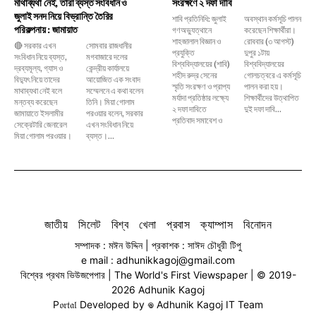
মাথাব্যথা নেই, তারা ব্যস্ত সংবিধান ও
সংরক্ষণে ২ দফা দাবি
জুলাই সনদ নিয়ে বিভ্রান্তি তৈরির
শাবি প্রতিনিধি: জুলাই
অবস্থান কর্মসূচি পালন
পরিকল্পনায় : জামায়াত
গণঅভ্যুত্থানে
করেছেন শিক্ষার্থীরা।
শাহজালাল বিজ্ঞান ও
রোববার (৩ আগস্ট)
🔴 সরকার এখন
সোমবার রাজধানীর
প্রযুক্তি
দুপুর ১টায়
সংবিধান নিয়ে ব্যস্ত,
মগবাজারে দলের
বিশ্ববিদ্যালয়ের (শাবি)
বিশ্ববিদ্যালয়ের
দ্রব্যমূল্য, গ্যাস ও
কেন্দ্রীয় কার্যালয়ে
শহীদ রুদ্র সেনের
গোলচত্বরে এ কর্মসূচি
বিদ্যুৎ নিয়ে তাদের
আয়োজিত এক সংবাদ
স্মৃতি সংরক্ষণ ও প্রাপ্য
পালন করা হয়।
মাথাব্যথা নেই বলে
সম্মেলনে এ কথা বলেন
মর্যাদা প্রতিষ্ঠার লক্ষ্যে
শিক্ষার্থীদের উত্থাপিত
মন্তব্য করেছেন
তিনি। মিয়া গোলাম
২ দফা দাবিতে
দুই দফা দাবি...
জামায়াতে ইসলামীর
পরওয়ার বলেন, সরকার
প্রতিবাদ সমাবেশ ও
সেক্রেটারি জেনারেল
এখন সংবিধান নিয়ে
মিয়া গোলাম পরওয়ার।
ব্যস্ত।...
জাতীয়
সিলেট
বিশ্ব
খেলা
প্রবাস
ক্যাম্পাস
বিনোদন
সম্পাদক : মঈন উদ্দিন | প্রকাশক : সাঈদ চৌধুরী টিপু
e mail : adhunikkagoj@gmail.com
বিশ্বের প্রথম ভিউজপেপার | The World's First Viewspaper | © 2019-
2026 Adhunik Kagoj
P𝔬𝔯𝔱𝔞𝔩 Developed by 𖦹 Adhunik Kagoj IT Team