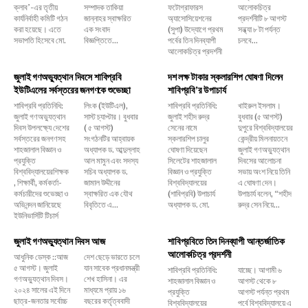
ক্লাব’-এর তৃতীয়
সম্পাদক তাকিয়া
ফটোগ্রাফারস
আলোকচিত্র
কার্যনির্বাহী কমিটি গঠন
জান্নাহর স্বাক্ষরিত
অ্যাসোসিয়েশনের
প্রদর্শনীটি ৮ আগস্ট
করা হয়েছে। এতে
এক সংবাদ
(সুপা) উদ্যোগে প্রথম
সন্ধ্যা ৮ টা পর্যন্ত
সভাপতি হিসেবে মো.
বিজ্ঞপ্তিতে...
পর্বের তিন দিনব্যাপী
চলবে...
আলোকচিত্র প্রদর্শনী
জুলাই গণঅভ্যুত্থান দিবসে শাবিপ্রবি
দশ লক্ষ টাকার স্কলারশিপ ঘোষণা দিলেন
ইউটিএলের সর্বস্তরের জনগণকে শুভেচ্ছা
শাবিপ্রবি’র উপাচার্য
শাবিপ্রবি প্রতিনিধি:
লিংক (ইউটিএল),
শাবিপ্রবি প্রতিনিধি:
খাইরুল ইসলাম।
জুলাই গণঅভ্যুত্থান
সাস্ট চ্যাপ্টার। বুধবার
জুলাই শহীদ রুদ্র
বুধবার (৫ আগস্ট)
দিবস উপলক্ষ্যে দেশের
( ৫ আগস্ট)
সেনের নামে
দুপুরে বিশ্ববিদ্যালয়ের
সর্বস্তরের জনগণসহ
সংগঠনটির আহ্বায়ক
স্কলারশিপ চালুর
কেন্দ্রীয় মিলনায়তনে
শাহজালাল বিজ্ঞান ও
অধ্যাপক ড. আব্দুল্লাহ
ঘোষণা দিয়েছেন
জুলাই গণঅভ্যুত্থান
প্রযুক্তি
আল মামুন এবং সদস্য
সিলেটের শাহজালাল
দিবসের আলোচনা
বিশ্ববিদ্যালয়েরশিক্ষক
সচিব অধ্যাপক ড.
বিজ্ঞান ও প্রযুক্তি
সভায় অংশ নিয়ে তিনি
, শিক্ষার্থী, কর্মকর্তা-
জামাল উদ্দীনের
বিশ্ববিদ্যালয়ের
এ ঘোষণা দেন।
কর্মচারীদের শুভেচ্ছা ও
স্বাক্ষরিত এক যৌথ
(শাবিপ্রবি) উপাচার্য
উপাচার্য বলেন, ‌“শহীদ
অভিনন্দন জানিয়েছে
বিবৃতিতে এ...
অধ্যাপক ড. মো.
রুদ্র সেন নিয়ে...
ইউনিভার্সিটি টিচার্স
জুলাই গণঅভ্যুত্থান দিবস আজ
শাবিপ্রবিতে তিন দিনব্যাপী আন্তর্জাতিক
আলোকচিত্র প্রদর্শনী
আধুনিক ডেস্ক ::আজ
দেশ ছেড়ে ভারতে চলে
৫ আগস্ট। জুলাই
যান সাবেক প্রধানমন্ত্রী
শাবিপ্রবি প্রতিনিধি:
যাচ্ছে। আগামী ৬
গণঅভ্যুত্থান দিবস।
শেখ হাসিনা। এর
শাহজালাল বিজ্ঞান ও
আগস্ট থেকে ৮
২০২৪ সালের এই দিনে
মাধ্যমে প্রায় ১৬
প্রযুক্তি
আগস্ট পর্যন্ত প্রথম
ছাত্র-জনতার সর্বোচ্চ
বছরের কর্তৃত্ববাদী
বিশ্ববিদ্যালয়ের
পর্বে বিশ্ববিদ্যালয়ে এ