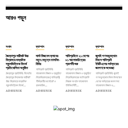
আরও পড়ুন
সংবাদ
ক্যাম্পাস
ক্যাম্পাস
ক্যাম্পাস
জৈন্তাপুর সারীঘাট উচ্চ
সাস্ট বিজনেস ক্লাবের
শাবিপ্রবিতে ২১ দেশের
জুলাই গণঅভ্যুত্থান
বিদ্যালয়ে মাধ্যমিক
নতুন নেতৃত্বে তাসনিম-
৮১ আলোকচিত্রের
দিবসে শাবিপ্রবি
স্কুলভিত্তিক বিতর্ক
নিবির
প্রদর্শনী শুরু
ইউটিএলের সর্বস্তরের
প্রতিযোগিতা অনুষ্ঠিত
জনগণকে শুভেচ্ছা
শাবিপ্রবি প্রতিনিধি:
শাবিপ্রবি প্রতিনিধি:
জৈন্তাপুর প্রতিনিধি: সিলেটের
শাহজালাল বিজ্ঞান ও প্রযুক্তি
শাহজালাল বিজ্ঞান ও প্রযুক্তি
শাবিপ্রবি প্রতিনিধি: জুলাই
জৈন্তাপুর উপজেলার সারীঘাট
বিশ্ববিদ্যালয়ের (শাবিপ্রবি)
বিশ্ববিদ্যালয়ের ফটোগ্রাফি
গণঅভ্যুত্থান দিবস উপলক্ষ্যে
উচ্চ বিদ্যালয়ে মাধ্যমিক
শীর্ষস্থানীয় কর্পোরেট ও
বিষয়ক সংগঠন শাহজালাল
দেশের সর্বস্তরের জনগণসহ
স্কুলভিত্তিক বিতর্ক...
ব্যবসায়িক...
ইউনিভার্সিটি...
শাহজালাল বিজ্ঞান ও...
ADHUNIK
ADHUNIK
ADHUNIK
ADHUNIK