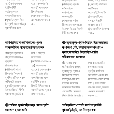
সংগঠন শাহজালাল
হবে। মঙ্গলবার (৪
(শাবিপ্রবি) প্রধান
(২ আগস্ট) সিসিকের
ইউনিভার্সিটি
আগস্ট) শাহজালাল
ফটক থেকে
অফিসিয়াল
ফটোগ্রাফারস
বিশ্ববিদ্যালয়
ক্যাম্পাসের
ওয়েবসাইটে এক ই-
অ্যাসোসিয়েশনের
প্রেসক্লাব কার্যালয়ে
অভ্যন্তরীণ
টেন্ডার নোটিশের
(সুপা) উদ্যোগে তিন
এক সংবাদ সম্মেলনে
গোলচত্বর পর্যন্ত
মাধ্যমে বিষয়টি
দিনব্যাপী আলোকচিত্র
এ...
কিলোরোড সংস্কারের
জানানো হয়। ই-
প্রদর্শনী শুরু হতে
উদ্যোগ নিয়েছে সিলেট
টেন্ডার নোটিশে উল্লেখ
সিটি করপোরেশন
করা...
শাবিপ্রবিতে বাংলা বিভাগের প্রথম
🔴 দ্রব্যমূল্য-গ্যাস-বিদ্যুৎ নিয়ে সরকারের
আন্তর্জাতিক সম্মেলনের নিবন্ধন শুরু
মাথাব্যথা নেই, তারা ব্যস্ত সংবিধান ও
জুলাই সনদ নিয়ে বিভ্রান্তি তৈরির
শাবিপ্রবি প্রতিনিধি:
ভাষা ও সাহিত্য
পরিকল্পনায় : জামায়াত
শাহজালাল বিজ্ঞান ও
সম্মেলনের
প্রযুক্তি
(আইসিবিএলএল-২০
🔴 সরকার এখন
সোমবার রাজধানীর
বিশ্ববিদ্যালয়ে
২৬) নিবন্ধন শুরু
সংবিধান নিয়ে ব্যস্ত,
মগবাজারে দলের
(শাবিপ্রবি) বাংলা
হয়েছে। সোমবার (৩
দ্রব্যমূল্য, গ্যাস ও
কেন্দ্রীয় কার্যালয়ে
বিভাগের "শতবর্ষে
আগস্ট) দুপুর ১টায়
বিদ্যুৎ নিয়ে তাদের
আয়োজিত এক সংবাদ
মুসলিম সাহিত্য সমাজ
সাংবাদিকদের সঙ্গে
মাথাব্যথা নেই বলে
সম্মেলনে এ কথা বলেন
ও সিলেটে নজরুল:
মতবিনিময় সভায়
মন্তব্য করেছেন
তিনি। মিয়া গোলাম
মুক্তচিন্তা ও দ্রোহের
বিষয়টি নিশ্চিত করেন
জামায়াতে ইসলামীর
পরওয়ার বলেন, সরকার
উত্তরাধিকার" শীর্ষক
বাংলা বিভাগের প্রধান
সেক্রেটারি জেনারেল
এখন সংবিধান নিয়ে
প্রথম আন্তর্জাতিক
ও সম্মেলনের...
মিয়া গোলাম পরওয়ার।
ব্যস্ত।...
🔴 শাবিতে জুলাইশহীদ রুদ্র সেনের স্মৃতি
শাবিপ্রবিতে স্পোর্টস সাস্টের চ্যারিটি
সংরক্ষণে ২ দফা দাবি
ফুটবল টুর্নামেন্ট, দল নিবন্ধন শুরু