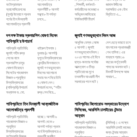
ফটোগ্রাফারস
আলোকচিত্র
, শিক্ষার্থী, কর্মকর্তা-
জামাল উদ্দীনের
অ্যাসোসিয়েশনের
প্রদর্শনীটি ৮ আগস্ট
কর্মচারীদের শুভেচ্ছা ও
স্বাক্ষরিত এক যৌথ
(সুপা) উদ্যোগে প্রথম
সন্ধ্যা ৮ টা পর্যন্ত
অভিনন্দন জানিয়েছে
বিবৃতিতে এ...
পর্বের তিন দিনব্যাপী
চলবে...
ইউনিভার্সিটি টিচার্স
আলোকচিত্র প্রদর্শনী
দশ লক্ষ টাকার স্কলারশিপ ঘোষণা দিলেন
জুলাই গণঅভ্যুত্থান দিবস আজ
শাবিপ্রবি’র উপাচার্য
আধুনিক ডেস্ক ::আজ
দেশ ছেড়ে ভারতে চলে
৫ আগস্ট। জুলাই
যান সাবেক প্রধানমন্ত্রী
শাবিপ্রবি প্রতিনিধি:
খাইরুল ইসলাম।
গণঅভ্যুত্থান দিবস।
শেখ হাসিনা। এর
জুলাই শহীদ রুদ্র
বুধবার (৫ আগস্ট)
২০২৪ সালের এই দিনে
মাধ্যমে প্রায় ১৬
সেনের নামে
দুপুরে বিশ্ববিদ্যালয়ের
ছাত্র-জনতার সর্বোচ্চ
বছরের কর্তৃত্ববাদী
স্কলারশিপ চালুর
কেন্দ্রীয় মিলনায়তনে
আত্মত্যাগ ও তীব্র
শাসনের অবসান ঘটে।
ঘোষণা দিয়েছেন
জুলাই গণঅভ্যুত্থান
প্রতিরোধের মুখে
দিবসটি উপলক্ষে আজ
সিলেটের শাহজালাল
দিবসের আলোচনা
তৎকালীন আওয়ামী লীগ
সাধারণ...
বিজ্ঞান ও প্রযুক্তি
সভায় অংশ নিয়ে তিনি
সরকারের পতন ঘটে।
বিশ্ববিদ্যালয়ের
এ ঘোষণা দেন।
(শাবিপ্রবি) উপাচার্য
উপাচার্য বলেন, ‌“শহীদ
অধ্যাপক ড. মো.
রুদ্র সেন নিয়ে...
শাবিপ্রবিতে তিন দিনব্যাপী আন্তর্জাতিক
শাবিপ্রবির কিলোরোড সংস্কারের উদ্যোগ
আলোকচিত্র প্রদর্শনী
সিসিকের, আরসিসি ঢালাইয়ের টেন্ডার
আহ্বান
শাবিপ্রবি প্রতিনিধি:
যাচ্ছে। আগামী ৬
শাহজালাল বিজ্ঞান ও
আগস্ট থেকে ৮
শাবিপ্রবি প্রতিনিধি:
(সিসিক)। এ লক্ষ্যে
প্রযুক্তি
আগস্ট পর্যন্ত প্রথম
শাহজালাল বিজ্ঞান ও
আরসিসি ঢালাই কাজের
বিশ্ববিদ্যালয়ের
পর্বে বিশ্ববিদ্যালয়ে এ
প্রযুক্তি
জন্য টেন্ডার আহ্বান
ফটোগ্রাফি বিষয়ক
প্রদর্শনী অনুষ্ঠিত
বিশ্ববিদ্যালয়ের
করা হয়েছে। রবিবার