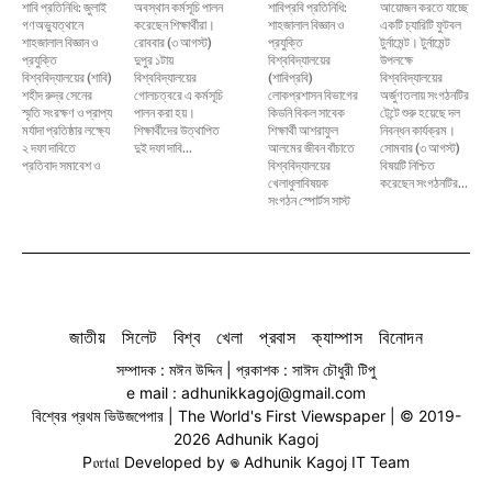
শাবি প্রতিনিধি: জুলাই
অবস্থান কর্মসূচি পালন
শাবিপ্রবি প্রতিনিধি:
আয়োজন করতে যাচ্ছে
গণঅভ্যুত্থানে
করেছেন শিক্ষার্থীরা।
শাহজালাল বিজ্ঞান ও
একটি চ্যারিটি ফুটবল
শাহজালাল বিজ্ঞান ও
রোববার (৩ আগস্ট)
প্রযুক্তি
টুর্নামেন্ট। টুর্নামেন্ট
প্রযুক্তি
দুপুর ১টায়
বিশ্ববিদ্যালয়ের
উপলক্ষে
বিশ্ববিদ্যালয়ের (শাবি)
বিশ্ববিদ্যালয়ের
(শাবিপ্রবি)
বিশ্ববিদ্যালয়ের
শহীদ রুদ্র সেনের
গোলচত্বরে এ কর্মসূচি
লোকপ্রশাসন বিভাগের
অর্জুণতলায় সংগঠনটির
স্মৃতি সংরক্ষণ ও প্রাপ্য
পালন করা হয়।
কিডনি বিকল সাবেক
টেন্টে শুরু হয়েছে দল
মর্যাদা প্রতিষ্ঠার লক্ষ্যে
শিক্ষার্থীদের উত্থাপিত
শিক্ষার্থী আশরাফুল
নিবন্ধন কার্যক্রম।
২ দফা দাবিতে
দুই দফা দাবি...
আলমের জীবন বাঁচাতে
সোমবার (৩ আগস্ট)
প্রতিবাদ সমাবেশ ও
বিশ্ববিদ্যালয়ের
বিষয়টি নিশ্চিত
খেলাধুলাবিষয়ক
করেছেন সংগঠনটির...
সংগঠন স্পোর্টস সাস্ট
জাতীয়
সিলেট
বিশ্ব
খেলা
প্রবাস
ক্যাম্পাস
বিনোদন
সম্পাদক : মঈন উদ্দিন | প্রকাশক : সাঈদ চৌধুরী টিপু
e mail : adhunikkagoj@gmail.com
বিশ্বের প্রথম ভিউজপেপার | The World's First Viewspaper | © 2019-
2026 Adhunik Kagoj
P𝔬𝔯𝔱𝔞𝔩 Developed by 𖦹 Adhunik Kagoj IT Team