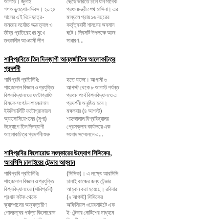
আগস্ট। জুলাই
ছেড়ে ভারতে চলে যান সাবেক
গণঅভ্যুত্থান দিবস। ২০২৪
প্রধানমন্ত্রী শেখ হাসিনা। এর
সালের এই দিনে ছাত্র-
মাধ্যমে প্রায় ১৬ বছরের
জনতার সর্বোচ্চ আত্মত্যাগ ও
কর্তৃত্ববাদী শাসনের অবসান
তীব্র প্রতিরোধের মুখে
ঘটে। দিবসটি উপলক্ষে আজ
তৎকালীন আওয়ামী লীগ
সাধারণ...
শাবিপ্রবিতে তিন দিনব্যাপী আন্তর্জাতিক আলোকচিত্র
প্রদর্শনী
শাবিপ্রবি প্রতিনিধি:
হতে যাচ্ছে। আগামী ৬
শাহজালাল বিজ্ঞান ও প্রযুক্তি
আগস্ট থেকে ৮ আগস্ট পর্যন্ত
বিশ্ববিদ্যালয়ের ফটোগ্রাফি
প্রথম পর্বে বিশ্ববিদ্যালয়ে এ
বিষয়ক সংগঠন শাহজালাল
প্রদর্শনী অনুষ্ঠিত হবে।
ইউনিভার্সিটি ফটোগ্রাফারস
মঙ্গলবার (৪ আগস্ট)
অ্যাসোসিয়েশনের (সুপা)
শাহজালাল বিশ্ববিদ্যালয়
উদ্যোগে তিন দিনব্যাপী
প্রেসক্লাব কার্যালয়ে এক
আলোকচিত্র প্রদর্শনী শুরু
সংবাদ সম্মেলনে এ...
শাবিপ্রবির কিলোরোড সংস্কারের উদ্যোগ সিসিকের,
আরসিসি ঢালাইয়ের টেন্ডার আহ্বান
শাবিপ্রবি প্রতিনিধি:
(সিসিক)। এ লক্ষ্যে আরসিসি
শাহজালাল বিজ্ঞান ও প্রযুক্তি
ঢালাই কাজের জন্য টেন্ডার
বিশ্ববিদ্যালয়ের (শাবিপ্রবি)
আহ্বান করা হয়েছে। রবিবার
প্রধান ফটক থেকে
(২ আগস্ট) সিসিকের
ক্যাম্পাসের অভ্যন্তরীণ
অফিসিয়াল ওয়েবসাইটে এক
গোলচত্বর পর্যন্ত কিলোরোড
ই-টেন্ডার নোটিশের মাধ্যমে