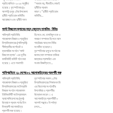
প্রতিযোগিতা-২০২৬ অনুষ্ঠিত
“অভাব নয়, সীমাহীন লোভই
হয়েছে। বৃহস্পতিবার (৬
দুর্নীতির প্রধান
আগস্ট) দুপুর ২টায় উপজেলা
কারণ।”দুর্নীতি প্রতিরোধ
দুর্নীতি প্রতিরোধ কমিটির
কমিটির...
আয়োজনে এবং দুর্নীতি দমন
সাস্ট বিজনেস ক্লাবের নতুন নেতৃত্বে তাসনিম- নিবির
শাবিপ্রবি প্রতিনিধি:
হিসেবে মো. তাসনিমুল হক ও
শাহজালাল বিজ্ঞান ও প্রযুক্তি
সাধারণ সম্পাদক হিসেবে আল
বিশ্ববিদ্যালয়ের (শাবিপ্রবি)
শাহরিয়ার আহমেদ নিবির
শীর্ষস্থানীয় কর্পোরেট ও
মনোনীত হয়েছেন।
ব্যবসায়িক সংগঠন ‘সাস্ট
বৃহস্পতিবার দুপুরে সংগঠনের
বিজনেস ক্লাব’-এর তৃতীয়
জনসংযোগ সম্পাদক তাকিয়া
কার্যনির্বাহী কমিটি গঠন করা
জান্নাহর স্বাক্ষরিত এক
হয়েছে। এতে সভাপতি
সংবাদ বিজ্ঞপ্তিতে...
শাবিপ্রবিতে ২১ দেশের ৮১ আলোকচিত্রের প্রদর্শনী শুরু
শাবিপ্রবি প্রতিনিধি:
বৃহস্পতিবার সকাল ১১টায়
শাহজালাল বিজ্ঞান ও প্রযুক্তি
বিশ্ববিদ্যালয়ের শিক্ষাভবন ডি
বিশ্ববিদ্যালয়ের ফটোগ্রাফি
এর নিচতলায় সংগঠনটির
বিষয়ক সংগঠন শাহজালাল
উপদেষ্টারা এ প্রদর্শনীর
ইউনিভার্সিটি ফটোগ্রাফারস
উদ্বোধন করেন । এ
অ্যাসোসিয়েশনের (সুপা)
আলোকচিত্র প্রদর্শনীটি ৮
উদ্যোগে প্রথম পর্বের তিন
আগস্ট সন্ধ্যা ৮ টা পর্যন্ত
দিনব্যাপী আলোকচিত্র
চলবে...
প্রদর্শনী শুরু হয়েছে।