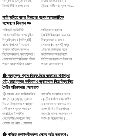
সংস্কারের উদ্যোগ নিয়েছে
বিষয়টি জানানো হয়। ই-
সিলেট সিটি করপোরেশন
টেন্ডার নোটিশে উল্লেখ করা...
শাবিপ্রবিতে বাংলা বিভাগের প্রথম আন্তর্জাতিক
সম্মেলনের নিবন্ধন শুরু
শাবিপ্রবি প্রতিনিধি:
সাহিত্য সম্মেলনের
শাহজালাল বিজ্ঞান ও প্রযুক্তি
(আইসিবিএলএল-২০২৬)
বিশ্ববিদ্যালয়ে (শাবিপ্রবি)
নিবন্ধন শুরু হয়েছে।
বাংলা বিভাগের "শতবর্ষে
সোমবার (৩ আগস্ট) দুপুর
মুসলিম সাহিত্য সমাজ ও
১টায় সাংবাদিকদের সঙ্গে
সিলেটে নজরুল: মুক্তচিন্তা ও
মতবিনিময় সভায় বিষয়টি
দ্রোহের উত্তরাধিকার" শীর্ষক
নিশ্চিত করেন বাংলা বিভাগের
প্রথম আন্তর্জাতিক ভাষা ও
প্রধান ও সম্মেলনের...
🔴 দ্রব্যমূল্য-গ্যাস-বিদ্যুৎ নিয়ে সরকারের মাথাব্যথা
নেই, তারা ব্যস্ত সংবিধান ও জুলাই সনদ নিয়ে বিভ্রান্তি
তৈরির পরিকল্পনায় : জামায়াত
🔴 সরকার এখন সংবিধান নিয়ে
রাজধানীর মগবাজারে দলের
ব্যস্ত, দ্রব্যমূল্য, গ্যাস ও
কেন্দ্রীয় কার্যালয়ে আয়োজিত
বিদ্যুৎ নিয়ে তাদের মাথাব্যথা
এক সংবাদ সম্মেলনে এ কথা
নেই বলে মন্তব্য করেছেন
বলেন তিনি। মিয়া গোলাম
জামায়াতে ইসলামীর
পরওয়ার বলেন, সরকার এখন
সেক্রেটারি জেনারেল মিয়া
সংবিধান নিয়ে ব্যস্ত।...
গোলাম পরওয়ার। সোমবার
🔴 শাবিতে জুলাইশহীদ রুদ্র সেনের স্মৃতি সংরক্ষণে ২