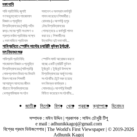
দফা দাবি
শাবি প্রতিনিধি: জুলাই
সমাবেশ ও অবস্থান কর্মসূচি
গণঅভ্যুত্থানে শাহজালাল
পালন করেছেন শিক্ষার্থীরা।
বিজ্ঞান ও প্রযুক্তি
রোববার (৩ আগস্ট) দুপুর
বিশ্ববিদ্যালয়ের (শাবি) শহীদ
১টায় বিশ্ববিদ্যালয়ের
রুদ্র সেনের স্মৃতি সংরক্ষণ ও
গোলচত্বরে এ কর্মসূচি পালন
প্রাপ্য মর্যাদা প্রতিষ্ঠার লক্ষ্যে
করা হয়। শিক্ষার্থীদের
২ দফা দাবিতে প্রতিবাদ
উত্থাপিত দুই দফা দাবি...
শাবিপ্রবিতে স্পোর্টস সাস্টের চ্যারিটি ফুটবল টুর্নামেন্ট,
দল নিবন্ধন শুরু
শাবিপ্রবি প্রতিনিধি:
স্পোর্টস সাস্ট আয়োজন করতে
শাহজালাল বিজ্ঞান ও প্রযুক্তি
যাচ্ছে একটি চ্যারিটি ফুটবল
বিশ্ববিদ্যালয়ের (শাবিপ্রবি)
টুর্নামেন্ট। টুর্নামেন্ট উপলক্ষে
লোকপ্রশাসন বিভাগের কিডনি
বিশ্ববিদ্যালয়ের অর্জুণতলায়
বিকল সাবেক শিক্ষার্থী
সংগঠনটির টেন্টে শুরু হয়েছে
আশরাফুল আলমের জীবন
দল নিবন্ধন কার্যক্রম।
বাঁচাতে বিশ্ববিদ্যালয়ের
সোমবার (৩ আগস্ট) বিষয়টি
খেলাধুলাবিষয়ক সংগঠন
নিশ্চিত করেছেন সংগঠনটির...
জাতীয়
সিলেট
বিশ্ব
খেলা
প্রবাস
ক্যাম্পাস
বিনোদন
সম্পাদক : মঈন উদ্দিন | প্রকাশক : সাঈদ চৌধুরী টিপু
e mail : adhunikkagoj@gmail.com
বিশ্বের প্রথম ভিউজপেপার | The World's First Viewspaper | © 2019-2026
Adhunik Kagoj