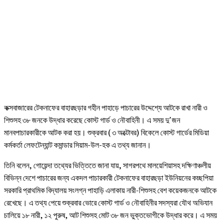
কক্সবাজারের টেকনাফের বাহারছড়ার গহীন পাহাড়ে পাচারের উদ্দেশ্যে আটকে রাখা নারী ও
শিশুসহ ৩৮ জনকে উদ্ধার করেছে কোস্ট গার্ড ও নৌবাহিনী। এ সময় দু’জন
মানবপাচারকারীকে আটক করা হয়। শুক্রবার ( ৩ অক্টোবর) বিকেলে কোস্ট গার্ডের মিডিয়া
কর্মকর্তা লেফটেন্যান্ট কমান্ডার সিয়াম-উল-হক এ তথ্য জানান।
তিনি বলেন, গোয়েন্দা তথ্যের ভিত্তিতে জানা যায়, সাগরপথে মালয়েশিয়াসহ দক্ষিণাঞ্চলীয়
বিভিন্ন দেশে পাচারের জন্য একদল পাচারকারী টেকনাফের বাহারছড়া ইউনিয়নের কচ্ছপিয়া
সরকারি প্রাথমিক বিদ্যালয় সংলগ্ন পাহাড়ি এলাকায় নারী-শিশুসহ বেশ কয়েকজনকে আটকে
রেখেছে। এ তথ্য পেয়ে শুক্রবার ভোরে কোস্ট গার্ড ও নৌবাহিনীর সদস্যরা যৌথ অভিযান
চালিয়ে ১৮ নারী, ১২ পুরুষ, আট শিশুসহ মোট ৩৮ জন ভুক্তভোগীকে উদ্ধার করে। এ সময়