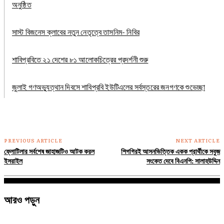
অনুষ্ঠিত
সাস্ট বিজনেস ক্লাবের নতুন নেতৃত্বে তাসনিম- নিবির
শাবিপ্রবিতে ২১ দেশের ৮১ আলোকচিত্রের প্রদর্শনী শুরু
জুলাই গণঅভ্যুত্থান দিবসে শাবিপ্রবি ইউটিএলের সর্বস্তরের জনগণকে শুভেচ্ছা
PREVIOUS ARTICLE
NEXT ARTICLE
ফ্লোটিলার সর্বশেষ জাহাজটিও আটক করল
শিগগিরই আসনভিত্তিক একক প্রার্থীকে সবুজ
ইসরাইল
সংকেত দেবে বিএনপি: সালাহউদ্দিন
আরও পড়ুন