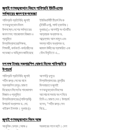
জুলাই গণঅভ্যুত্থান দিবসে শাবিপ্রবি ইউটিএলের
সর্বস্তরের জনগণকে শুভেচ্ছা
শাবিপ্রবি প্রতিনিধি: জুলাই
ইউনিভার্সিটি টিচার্স লিংক
গণঅভ্যুত্থান দিবস
(ইউটিএল), সাস্ট চ্যাপ্টার।
উপলক্ষ্যে দেশের সর্বস্তরের
বুধবার ( ৫ আগস্ট) সংগঠনটির
জনগণসহ শাহজালাল বিজ্ঞান ও
আহ্বায়ক অধ্যাপক ড.
প্রযুক্তি
আব্দুল্লাহ আল মামুন এবং
বিশ্ববিদ্যালয়েরশিক্ষক,
সদস্য সচিব অধ্যাপক ড.
শিক্ষার্থী, কর্মকর্তা-কর্মচারীদের
জামাল উদ্দীনের স্বাক্ষরিত এক
শুভেচ্ছা ও অভিনন্দন জানিয়েছে
যৌথ বিবৃতিতে এ...
দশ লক্ষ টাকার স্কলারশিপ ঘোষণা দিলেন শাবিপ্রবি’র
উপাচার্য
শাবিপ্রবি প্রতিনিধি: জুলাই
আগস্ট) দুপুরে
শহীদ রুদ্র সেনের নামে
বিশ্ববিদ্যালয়ের কেন্দ্রীয়
স্কলারশিপ চালুর ঘোষণা
মিলনায়তনে জুলাই
দিয়েছেন সিলেটের শাহজালাল
গণঅভ্যুত্থান দিবসের
বিজ্ঞান ও প্রযুক্তি
আলোচনা সভায় অংশ নিয়ে
বিশ্ববিদ্যালয়ের (শাবিপ্রবি)
তিনি এ ঘোষণা দেন। উপাচার্য
উপাচার্য অধ্যাপক ড. মো.
বলেন, ‌“শহীদ রুদ্র সেন
খাইরুল ইসলাম। বুধবার (৫
নিয়ে...
জুলাই গণঅভ্যুত্থান দিবস আজ
আধুনিক ডেস্ক ::আজ ৫
সরকারের পতন ঘটে। দেশ