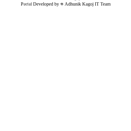
P𝔬𝔯𝔱𝔞𝔩 Developed by 𖦹 Adhunik Kagoj IT Team