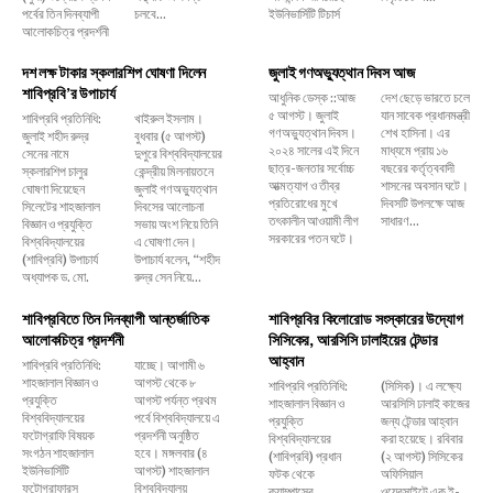
পর্বের তিন দিনব্যাপী
চলবে...
ইউনিভার্সিটি টিচার্স
আলোকচিত্র প্রদর্শনী
দশ লক্ষ টাকার স্কলারশিপ ঘোষণা দিলেন
জুলাই গণঅভ্যুত্থান দিবস আজ
শাবিপ্রবি’র উপাচার্য
আধুনিক ডেস্ক ::আজ
দেশ ছেড়ে ভারতে চলে
৫ আগস্ট। জুলাই
যান সাবেক প্রধানমন্ত্রী
শাবিপ্রবি প্রতিনিধি:
খাইরুল ইসলাম।
গণঅভ্যুত্থান দিবস।
শেখ হাসিনা। এর
জুলাই শহীদ রুদ্র
বুধবার (৫ আগস্ট)
২০২৪ সালের এই দিনে
মাধ্যমে প্রায় ১৬
সেনের নামে
দুপুরে বিশ্ববিদ্যালয়ের
ছাত্র-জনতার সর্বোচ্চ
বছরের কর্তৃত্ববাদী
স্কলারশিপ চালুর
কেন্দ্রীয় মিলনায়তনে
আত্মত্যাগ ও তীব্র
শাসনের অবসান ঘটে।
ঘোষণা দিয়েছেন
জুলাই গণঅভ্যুত্থান
প্রতিরোধের মুখে
দিবসটি উপলক্ষে আজ
সিলেটের শাহজালাল
দিবসের আলোচনা
তৎকালীন আওয়ামী লীগ
সাধারণ...
বিজ্ঞান ও প্রযুক্তি
সভায় অংশ নিয়ে তিনি
সরকারের পতন ঘটে।
বিশ্ববিদ্যালয়ের
এ ঘোষণা দেন।
(শাবিপ্রবি) উপাচার্য
উপাচার্য বলেন, ‌“শহীদ
অধ্যাপক ড. মো.
রুদ্র সেন নিয়ে...
শাবিপ্রবিতে তিন দিনব্যাপী আন্তর্জাতিক
শাবিপ্রবির কিলোরোড সংস্কারের উদ্যোগ
আলোকচিত্র প্রদর্শনী
সিসিকের, আরসিসি ঢালাইয়ের টেন্ডার
আহ্বান
শাবিপ্রবি প্রতিনিধি:
যাচ্ছে। আগামী ৬
শাহজালাল বিজ্ঞান ও
আগস্ট থেকে ৮
শাবিপ্রবি প্রতিনিধি:
(সিসিক)। এ লক্ষ্যে
প্রযুক্তি
আগস্ট পর্যন্ত প্রথম
শাহজালাল বিজ্ঞান ও
আরসিসি ঢালাই কাজের
বিশ্ববিদ্যালয়ের
পর্বে বিশ্ববিদ্যালয়ে এ
প্রযুক্তি
জন্য টেন্ডার আহ্বান
ফটোগ্রাফি বিষয়ক
প্রদর্শনী অনুষ্ঠিত
বিশ্ববিদ্যালয়ের
করা হয়েছে। রবিবার
সংগঠন শাহজালাল
হবে। মঙ্গলবার (৪
(শাবিপ্রবি) প্রধান
(২ আগস্ট) সিসিকের
ইউনিভার্সিটি
আগস্ট) শাহজালাল
ফটক থেকে
অফিসিয়াল
ফটোগ্রাফারস
বিশ্ববিদ্যালয়
ক্যাম্পাসের
ওয়েবসাইটে এক ই-