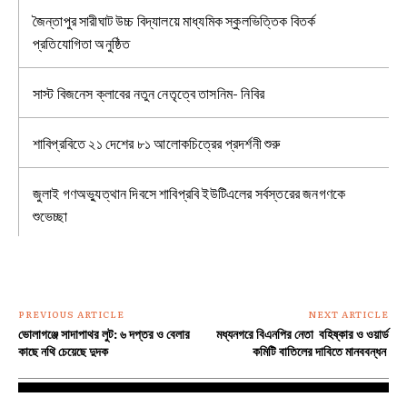
জৈন্তাপুর সারীঘাট উচ্চ বিদ্যালয়ে মাধ্যমিক স্কুলভিত্তিক বিতর্ক
প্রতিযোগিতা অনুষ্ঠিত
সাস্ট বিজনেস ক্লাবের নতুন নেতৃত্বে তাসনিম- নিবির
শাবিপ্রবিতে ২১ দেশের ৮১ আলোকচিত্রের প্রদর্শনী শুরু
জুলাই গণঅভ্যুত্থান দিবসে শাবিপ্রবি ইউটিএলের সর্বস্তরের জনগণকে
শুভেচ্ছা
PREVIOUS ARTICLE
NEXT ARTICLE
ভোলাগঞ্জে সাদাপাথর লুট: ৬ দপ্তর ও বেলার
মধ্যনগরে বিএনপির নেতা বহিষ্কার ও ওয়ার্ড
কাছে নথি চেয়েছে দুদক
কমিটি বাতিলের দাবিতে মানববন্ধন