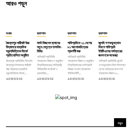
আরও পড়ুন
সংবাদ
ক্যাম্পাস
ক্যাম্পাস
ক্যাম্পাস
জৈন্তাপুর সারীঘাট উচ্চ
সাস্ট বিজনেস ক্লাবের
শাবিপ্রবিতে ২১ দেশের
জুলাই গণঅভ্যুত্থান
বিদ্যালয়ে মাধ্যমিক
নতুন নেতৃত্বে তাসনিম-
৮১ আলোকচিত্রের
দিবসে শাবিপ্রবি
স্কুলভিত্তিক বিতর্ক
নিবির
প্রদর্শনী শুরু
ইউটিএলের সর্বস্তরের
প্রতিযোগিতা অনুষ্ঠিত
জনগণকে শুভেচ্ছা
শাবিপ্রবি প্রতিনিধি:
শাবিপ্রবি প্রতিনিধি:
জৈন্তাপুর প্রতিনিধি: সিলেটের
শাহজালাল বিজ্ঞান ও প্রযুক্তি
শাহজালাল বিজ্ঞান ও প্রযুক্তি
শাবিপ্রবি প্রতিনিধি: জুলাই
জৈন্তাপুর উপজেলার সারীঘাট
বিশ্ববিদ্যালয়ের (শাবিপ্রবি)
বিশ্ববিদ্যালয়ের ফটোগ্রাফি
গণঅভ্যুত্থান দিবস উপলক্ষ্যে
উচ্চ বিদ্যালয়ে মাধ্যমিক
শীর্ষস্থানীয় কর্পোরেট ও
বিষয়ক সংগঠন শাহজালাল
দেশের সর্বস্তরের জনগণসহ
স্কুলভিত্তিক বিতর্ক...
ব্যবসায়িক...
ইউনিভার্সিটি...
শাহজালাল বিজ্ঞান ও...
ADHUNIK
ADHUNIK
ADHUNIK
ADHUNIK
পড়ুন