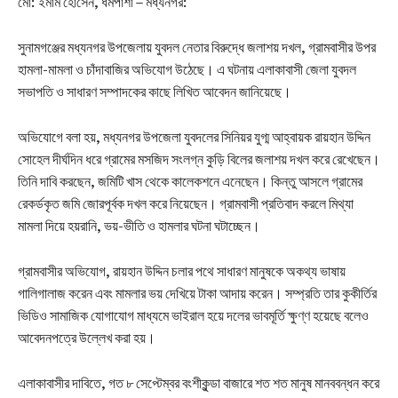
মো: ইমাম হোসেন, ধর্মপাশা – মধ্যনগর:
সুনামগঞ্জের মধ্যনগর উপজেলায় যুবদল নেতার বিরুদ্ধে জলাশয় দখল, গ্রামবাসীর উপর
হামলা-মামলা ও চাঁদাবাজির অভিযোগ উঠেছে। এ ঘটনায় এলাকাবাসী জেলা যুবদল
সভাপতি ও সাধারণ সম্পাদকের কাছে লিখিত আবেদন জানিয়েছে।
অভিযোগে বলা হয়, মধ্যনগর উপজেলা যুবদলের সিনিয়র যুগ্ম আহ্বায়ক রায়হান উদ্দিন
সোহেল দীর্ঘদিন ধরে গ্রামের মসজিদ সংলগ্ন কুড়ি বিলের জলাশয় দখল করে রেখেছেন।
তিনি দাবি করছেন, জমিটি খাস থেকে কালেকশনে এনেছেন। কিন্তু আসলে গ্রামের
রেকর্ডকৃত জমি জোরপূর্বক দখল করে নিয়েছেন। গ্রামবাসী প্রতিবাদ করলে মিথ্যা
মামলা দিয়ে হয়রানি, ভয়-ভীতি ও হামলার ঘটনা ঘটাচ্ছেন।
গ্রামবাসীর অভিযোগ, রায়হান উদ্দিন চলার পথে সাধারণ মানুষকে অকথ্য ভাষায়
গালিগালাজ করেন এবং মামলার ভয় দেখিয়ে টাকা আদায় করেন। সম্প্রতি তার কুকীর্তির
ভিডিও সামাজিক যোগাযোগ মাধ্যমে ভাইরাল হয়ে দলের ভাবমূর্তি ক্ষুণ্ণ হয়েছে বলেও
আবেদনপত্রে উল্লেখ করা হয়।
এলাকাবাসীর দাবিতে, গত ৮ সেপ্টেম্বর বংশীকুন্ডা বাজারে শত শত মানুষ মানববন্ধন করে